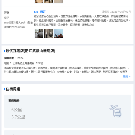
5.0
極好
評價於：2026年05月09日
訪客
這家酒店真心超出預期，位置方便離機場，高鐵站都近。大堂乾淨雅緻，前台服務熱情周
情侶
到，態度特別親切。房間整潔無異味，床品柔軟舒服，睡得特別安穩，洗漱用品齊全乾凈。
B.fw特惠玲瓏大床房（智能
衞生打掃的乾淨整潔。設施齊全、環境舒適、服務貼心😊
客控）
入住於2026年05月
波伏瓦酒店(黔江武陵山機場店)
開業時間：
2024
地址：
正陽街道正舟路南段1321號
酒店位於重慶黔江區正陽街道正舟路南段，距黔江武陵機場、黔江高鐵站、重慶大學附屬黔江醫院（黔江中心醫院）、
黔江民族醫院方便快捷，離黔江區行政服務中心，公安局，公安，消防，檢察院，法院便捷；地理位置優越，交通便
利；周邊景點有白堊紀恐龍化石遺址公園、中國黔江城市大峽谷、重慶市民族博物館、峽谷公園。
展開
智能酒店體現，全屋語音控制，房間乾淨整潔，且擁有多種多樣的房型供您選擇。
酒店內設施先進，配有棋牌室，會議室，充電樁，免費停車，提供24小時熱水、電視等，基本設施一應俱全，是您旅行
休閒的上佳之選。
住宿周邊
酒店始終把客人的入住體驗放在首位，致力讓每一個客人都能在這裏感受到家的温暖。
酒店願把美好的時光留給您，讓您在這裏，遇見美麗的自己。
酒店全體員工恭候您的到來，期待您的光臨。
交通樞紐
6公里
5.7公里