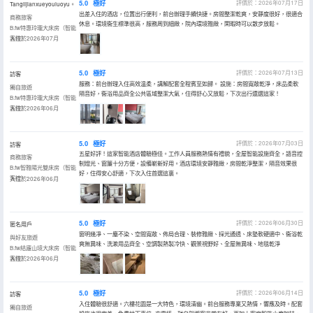
5.0
極好
評價於：2026年07月17日
Tanglijianxueyouluoyu。
出差入住的酒店，位置出行便利，前台辦理手續快捷。房間整潔乾爽，安靜度很好，很適合
商務旅客
休息。環境衞生標準很高，服務周到細緻，院內環境雅緻，閑暇時可以散步放鬆。
B.fw特惠玲瓏大床房（智能
客控）
入住於2026年07月
5.0
極好
評價於：2026年07月13日
訪客
服務：前台辦理入住高效温柔，講解配套全程賓至如歸。 設施：房間寬敞乾淨，床品柔軟
獨自旅遊
隔音好，衞浴用品齊全公共區域整潔大氣，住得舒心又放鬆，下次出行還選這家！
B.fw特惠玲瓏大床房（智能
客控）
入住於2026年06月
5.0
極好
評價於：2026年07月03日
訪客
五星好評！這家智能酒店體驗極佳。工作人員服務熱情有禮貌，全屋智能設施齊全，語音控
商務旅客
制燈光、窗簾十分方便，設備嶄新好用。酒店環境安靜雅緻，房間乾淨整潔，隔音效果很
B.fw智雅陽光雙床房（智能
好，住得安心舒適，下次入住首選這裏。
客控）
入住於2026年06月
5.0
極好
評價於：2026年06月30日
匿名用戶
窗明幾凈、一塵不染、空間寬敞、佈局合理、裝修雅緻、採光通透、床墊軟硬適中、衞浴乾
與好友旅遊
爽無異味、洗漱用品齊全、空調製熱製冷快、觀景視野好、全屋無異味、地毯乾淨
B.fw結廬山境大床房（智能
客控）
入住於2026年06月
5.0
極好
評價於：2026年06月14日
訪客
入住體驗很舒適。六樓花園是一大特色，環境清幽。前台服務專業又熱情，響應及時。配套
獨自旅遊