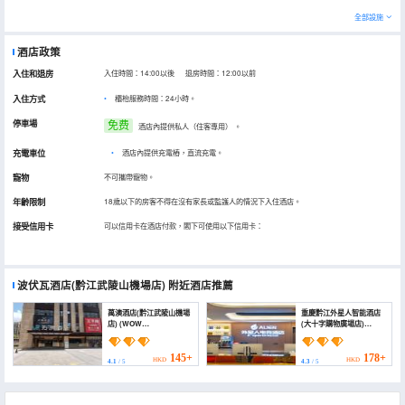
全部設施
酒店政策
入住和退房
入住時間：14:00以後 退房時間：12:00以前
入住方式
櫃枱服務時間：24小時。
停車場
免费
酒店內提供私人（住客專用）
。
充電車位
•
酒店內提供充電樁，直流充電。
寵物
不可攜帶寵物。
年齡限制
18歲以下的房客不得在沒有家長或監護人的情況下入住酒店。
接受信用卡
可以信用卡在酒店付款，閣下可使用以下信用卡：
波伏瓦酒店(黔江武陵山機場店)
附近酒店推薦
萬澳酒店(黔江武陵山機場
重慶黔江外星人智能酒店
店) (WOW
(大十字購物廣場店)
HOTEL(Qianjiang
(Chongqing Lijiang
Wulingshan Airport
Alien E-sports Hotel
Hotel))
(Grand Cross))
145+
178+
HKD
HKD
4.1
/ 5
4.3
/ 5