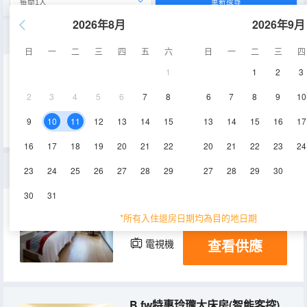
重新搜尋
2026年8月
2026年9月
國粹,零壓喜麻房(智能客控+機麻)
日
一
二
三
四
五
六
日
一
二
三
四
1
1
2
3
32㎡
4-5層
空調
2
3
4
5
6
7
8
6
7
8
9
10
查看供應
電視機
9
10
11
12
13
14
15
13
14
15
16
17
16
17
18
19
20
21
22
20
21
22
23
24
B.fw舒逸山景雙床房(智能客控）
23
24
25
26
27
28
29
27
28
29
30
30
31
26㎡
3-5層
空調
*所有入住退房日期均為目的地日期
查看供應
電視機
B.fw特惠玲瓏大床房(智能客控)