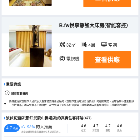
B.fw悅享靜謐大床房(智能客控）
32㎡
4層
空調
查看供應
電視機
重要資訊
城市重要資訊
為貫徹落實重慶市人民代表大會常務委員會通過的《重慶市生活垃圾管理條例》的相關規定，酒店客房不主動提供
一次性用品；酒店餐廳不主動提供一次性餐具。如您有任何需要，請聯繫酒店賓客服務中心，感謝您的理解。
波伏瓦酒店(黔江武陵山機場店)的真實住客評論(477)
4.6
4.7
4.7
4.6
98%
的人推薦
4.7
/5分
位置
清潔度
服務
設施
永安旅遊評價由真實酒店住客提供的評價。