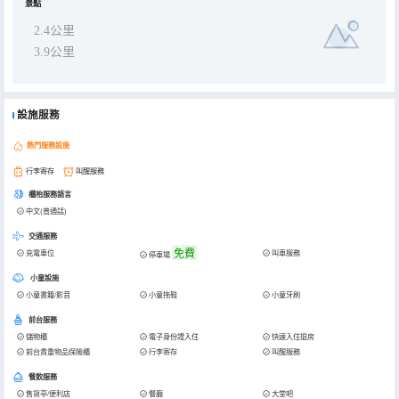
景點
2.4公里
3.9公里
設施服務
熱門服務設施
行李寄存
叫醒服務
櫃枱服務語言
中文(普通話)
交通服務
免費
充電車位
叫車服務
停車場
小童設施
小童書籍/影音
小童拖鞋
小童牙刷
前台服務
儲物櫃
電子身份證入住
快速入住退房
前台貴重物品保險櫃
行李寄存
叫醒服務
餐飲服務
售貨亭/便利店
餐廳
大堂吧