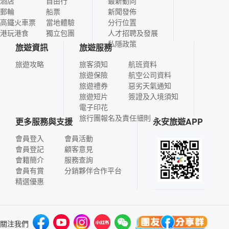
酒店
自由行
最新動向
郵輪
船票
新聞發佈
高鐵火車票
當地體驗
分行位置
港玩港食
獨立包團
人才招聘及發展
私隱政策
旅遊資訊
旅遊服務
旅遊攻略
旅客須知
航班資料
旅遊保險
航空公司資料
旅遊禮券
惡劣天氣通知
旅遊短片
簽證及入境須知
電子印花
旅行團報名及責任細則
更多服務與支援
永安旅遊APP
會員登入
會員活動
會員登記
顧客意見
會籍簡介
服務查詢
會員有賞
分銷夥伴合作平台
精選優惠
關注我們