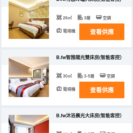
26㎡
3層
空調
查看供應
電視機
B.fw智雅陽光雙床房(智能客控）
30㎡
3-5層
空調
查看供應
電視機
B.fw沐浴晨光大床房(智能客控）