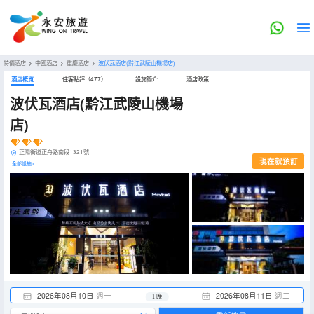
特價酒店
>
中國酒店
>
重慶酒店
>
波伏瓦酒店(黔江武陵山機場店)
酒店概览
住客點評（477）
設施簡介
酒店政策
波伏瓦酒店(黔江武陵山機場
店)
正陽街道正舟路南段1321號
現在就預訂
全部設施>
2026年08月10日
週一
2026年08月11日
週二
1 晚