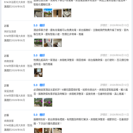
設施也很完善，免費地下車位+充電樁，對自駕遊客非常友好，再加上客房智能小度加持，
B.fw沐浴晨光大床房（智能
智能化體驗拉滿。
客控）
入住於2026年06月
5.0
極好
評價於：2026年06月13日
訪客
酒店停車方便，還有充電樁可以免費充電。前台服務好，主動給我們免費升級了房型，室內
與好友旅遊
衞生乾淨，還有智能小度，性價比非常棒，推薦
B.fw特惠玲瓏大床房（智能
客控）
入住於2026年06月
5.0
極好
評價於：2026年06月13日
訪客
性價比超高的一家酒店，房間乾淨整潔，隔音很棒，前台服務熱情，出行便利，百元價位物
商務旅客
超所值，強烈推薦
B.fw特惠玲瓏大床房（智能
客控）
入住於2026年06月
5.0
極好
評價於：2026年06月12日
訪客
必須給這家酒店五星好評！6樓花園環境好看，拍照也很出片。房間全是智能設備，懶人福
家庭旅遊
音。服務熱情有需求能及時解決。房間乾淨整潔，設施完善，住着特別舒服，真心推薦！
B.fw特惠玲瓏大床房（智能
客控）
入住於2026年06月
5.0
極好
評價於：2026年06月11日
訪客
服務特別好，前台熱情有禮貌，有問題及時幫忙解決。房間乾淨整潔，細節到位，住着很舒
商務旅客
服，下次出行優先選這家！
B.fw結廬山境大床房（智能
客控）
入住於2026年06月