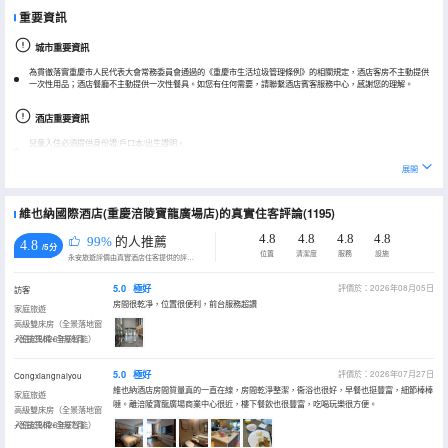
重要資訊
城市重要資訊
為貫徹落實重慶市人民代表大會常務委員會通過的《重慶市生活垃圾管理條例》的相關規定，酒店客房不主動提供
一次性用品；酒店餐廳不主動提供一次性餐具。如您有任何需要，請聯繫酒店賓客服務中心，感謝您的理解。
酒店重要資訊
兒童入住必須提供身份證/戶口本/出生證明。
客房如用於婚慶/派對/聚會/商業拍攝等用途，詳情可提前諮詢酒店，多有不便敬請諒解。
展開
維也納國際酒店(重慶涪陵寶龍廣場店)的真實住客評論(1195)
4.8
4.8
4.8
4.8
99%
的人推薦
4.8
/5分
位置
清潔度
服務
設施
永安旅遊評價由真實酒店住客提供的評價。
5.0
極好
評價於：2026年08月05日
訪客
房間很乾凈，位置很便利，前台服務超讚
家庭旅遊
高級雙床房（全景落地窗
+智能馬桶+全屋智能）
入住於2026年08月
5.0
極好
評價於：2026年07月27日
Congxiangnaiyou
維也納酒店房間質量真的一直在線，房間乾淨整潔，衞浴也很好，早餐也挺豐富，細節棒棒
家庭旅遊
噠。離涪陵寶龍廣場商業中心很近，樓下餐飲也很豐富，吃喝玩樂很方便。
高級雙床房（全景落地窗
+智能馬桶+全屋智能）
入住於2026年07月