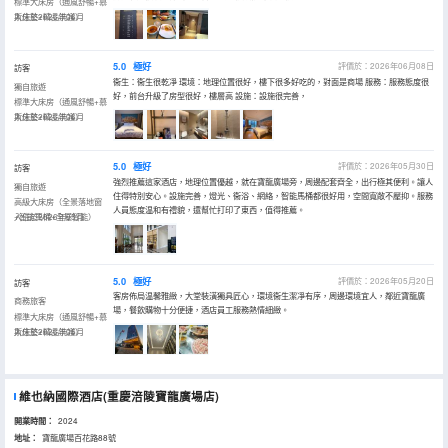
標準大床房（通風舒暢+慕
斯床墊+精品洗護）
入住於2026年06月
5.0
極好
評價於：2026年06月08日
訪客
衞生：衞生很乾凈 環境：地理位置很好，樓下很多好吃的，對面是商場 服務：服務態度很
獨自旅遊
好，前台升級了房型很好，樓層高 設施：設施很完善，
標準大床房（通風舒暢+慕
斯床墊+精品洗護）
入住於2026年06月
5.0
極好
評價於：2026年05月30日
訪客
強烈推薦這家酒店，地理位置優越，就在寶龍廣場旁，周邊配套齊全，出行極其便利。讓人
獨自旅遊
住得特別安心。設施完善，燈光、衞浴、網絡，智能馬桶都很好用，空間寬敞不壓抑。服務
高級大床房（全景落地窗
人員態度温和有禮貌，還幫忙打印了東西，值得推薦。
+智能馬桶+全屋智能）
入住於2026年05月
5.0
極好
評價於：2026年05月20日
訪客
客房佈局温馨雅緻，大堂裝潢獨具匠心，環境衞生潔凈有序，周邊環境宜人，鄰近寶龍廣
商務旅客
場，餐飲購物十分便捷，酒店員工服務熱情細緻。
標準大床房（通風舒暢+慕
斯床墊+精品洗護）
入住於2026年05月
維也納國際酒店(重慶涪陵寶龍廣場店)
開業時間：
2024
地址：
寶龍廣場百花路88號