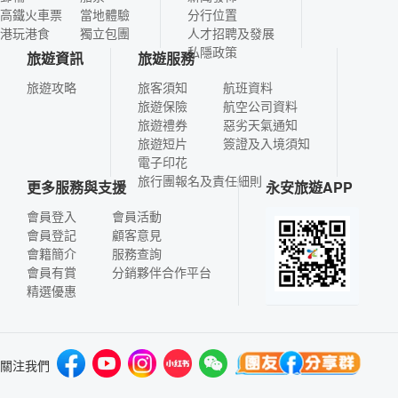
高鐵火車票
當地體驗
分行位置
港玩港食
獨立包團
人才招聘及發展
私隱政策
旅遊資訊
旅遊服務
旅遊攻略
旅客須知
航班資料
旅遊保險
航空公司資料
旅遊禮券
惡劣天氣通知
旅遊短片
簽證及入境須知
電子印花
旅行團報名及責任細則
更多服務與支援
永安旅遊APP
會員登入
會員活動
會員登記
顧客意見
會籍簡介
服務查詢
會員有賞
分銷夥伴合作平台
精選優惠
關注我們