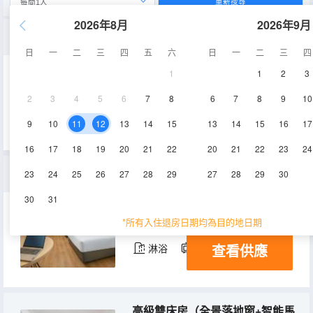
重新搜尋
2026年8月
2026年9月
高級大床房（全景落地窗+智能馬桶+全屋智能）
日
一
二
三
四
五
六
日
一
二
三
四
1
1
2
3
35-38㎡
4-9層
空調
2
3
4
5
6
7
8
6
7
8
9
10
查看供應
淋浴
電視機
9
10
11
12
13
14
15
13
14
15
16
17
16
17
18
19
20
21
22
20
21
22
23
24
豪華雙床房（高空城景+精美浴袍+智能客控）
23
24
25
26
27
28
29
27
28
29
30
30
31
38-40㎡
11-17層
空調
*所有入住退房日期均為目的地日期
查看供應
淋浴
電視機
高級雙床房（全景落地窗+智能馬桶+全屋智能）