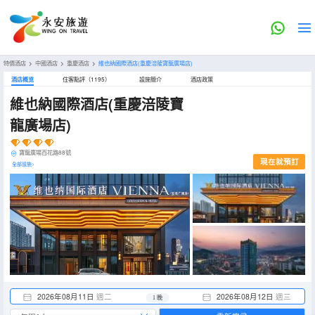
特價酒店
>
中國酒店
>
重慶酒店
>
維也納國際酒店(重慶涪陵寶龍廣場店)
酒店概览
住客點評（1195）
設施簡介
酒店政策
維也納國際酒店(重慶涪陵寶
龍廣場店)
寶龍廣場百花路88號
現在就預訂
全部設施>
2026年08月11日
週二
2026年08月12日
週三
1 晚