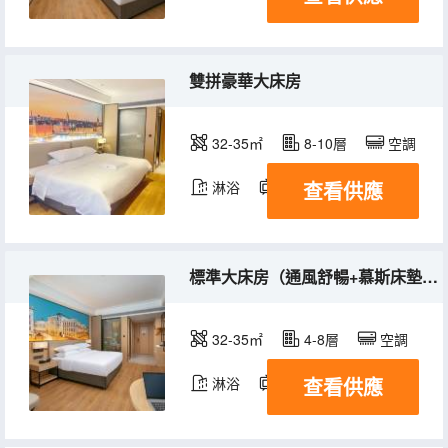
雙拼豪華大床房
32-35㎡
8-10層
空調
查看供應
淋浴
電視機
標準大床房（通風舒暢+慕斯床墊+精品洗護）
32-35㎡
4-8層
空調
查看供應
淋浴
電視機