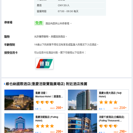
費用
CNY 20/人
營業時間
07:00 - 09:30 每天
停車場
免费
酒店內提供公共停車場
。
寵物
允許攜帶寵物，具體諮詢酒店。
年齡限制
18歲以下的房客不得在沒有家長或監護人的情況下入住酒店。
接受信用卡
可以信用卡在酒店付款，閣下可使用以下信用卡：
維也納國際酒店(重慶涪陵寶龍廣場店)
附近酒店推薦
重慶·涪陵｜
重慶太極大酒店 (Taiji
Mantao·Hotel｜漫濤酒店
Hotel)
(涪陵榨菜歷史記憶館店)
(Chongqing Fuling |
Mantao Hotel
260+
214+
HKD
HKD
4.8
/ 5
4.6
/ 5
(Zhangzhou Pickle
History and Memory
重慶涪陵飯店 (Fuling
涪陵千度酒店(白鶴梁店)
Museum Changfu Hui
Hotel)
(Fuling Thousand
Branch))
degree hotel)
200+
290+
HKD
HKD
4.4
/ 5
4.8
/ 5