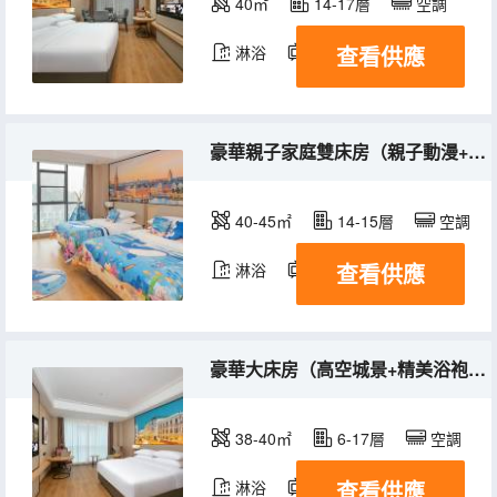
40㎡
14-17層
空調
查看供應
淋浴
電視機
豪華親子家庭雙床房（親子動漫+兒童用品+高空城景）
40-45㎡
14-15層
空調
查看供應
淋浴
電視機
豪華大床房（高空城景+精美浴袍+智能客控）
38-40㎡
6-17層
空調
查看供應
淋浴
電視機