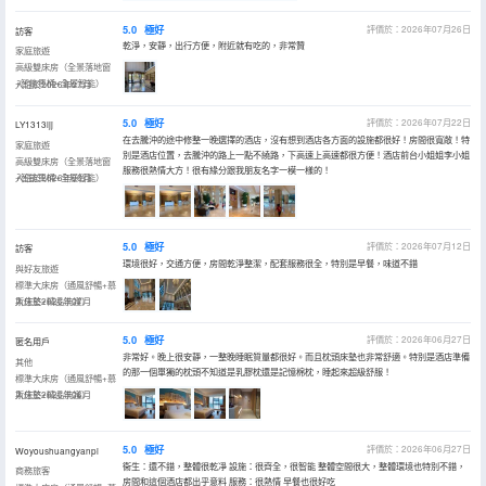
5.0
極好
評價於：2026年07月26日
訪客
乾淨，安靜，出行方便，附近就有吃的，非常贊
家庭旅遊
高級雙床房（全景落地窗
+智能馬桶+全屋智能）
入住於2026年07月
5.0
極好
評價於：2026年07月22日
LY1313ljj
在去騰沖的途中修整一晚選擇的酒店，沒有想到酒店各方面的設施都很好！房間很寬敞！特
家庭旅遊
別是酒店位置，去騰沖的路上一點不繞路，下高速上高速都很方便！酒店前台小姐姐李小姐
高級雙床房（全景落地窗
服務很熱情大方！很有緣分跟我朋友名字一模一樣的！
+智能馬桶+全屋智能）
入住於2026年06月
5.0
極好
評價於：2026年07月12日
訪客
環境很好，交通方便，房間乾淨整潔，配套服務很全，特別是早餐，味道不錯
與好友旅遊
標準大床房（通風舒暢+慕
斯床墊+精品洗護）
入住於2026年07月
5.0
極好
評價於：2026年06月27日
匿名用戶
非常好。晚上很安靜，一整晚睡眠質量都很好。而且枕頭床墊也非常舒適。特別是酒店準備
其他
的那一個單獨的枕頭不知道是乳膠枕還是記憶棉枕，睡起來超級舒服！
標準大床房（通風舒暢+慕
斯床墊+精品洗護）
入住於2026年06月
5.0
極好
評價於：2026年06月27日
Woyoushuangyanpi
衞生：還不錯，整體很乾凈 設施：很齊全，很智能 整體空間很大，整體環境也特別不錯，
商務旅客
房間和這個酒店都出乎意料 服務：很熱情 早餐也很好吃