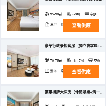
35-38㎡
4-9層
空調
查看供應
淋浴
電視機
豪華行政景觀套房（獨立會客區+Mini吧冰箱+高空城景）
70-75㎡
16-17層
空調
查看供應
淋浴
電視機
豪華棋牌大床房（休閒娛樂+清一色自摸麻將房）