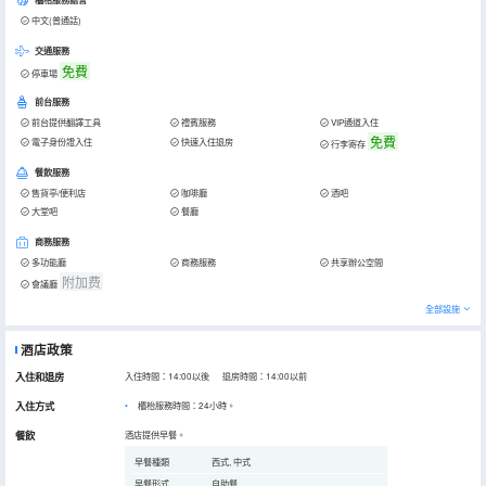
櫃枱服務語言
中文(普通話)
交通服務
免費
停車場
前台服務
前台提供翻譯工具
禮賓服務
VIP通道入住
免費
電子身份證入住
快速入住退房
行李寄存
餐飲服務
售貨亭/便利店
咖啡廳
酒吧
大堂吧
餐廳
商務服務
多功能廳
商務服務
共享辦公空間
附加费
會議廳
全部設施
酒店政策
入住和退房
入住時間：14:00以後 退房時間：14:00以前
入住方式
櫃枱服務時間：24小時。
餐飲
酒店提供早餐。
早餐種類
西式, 中式
早餐形式
自助餐