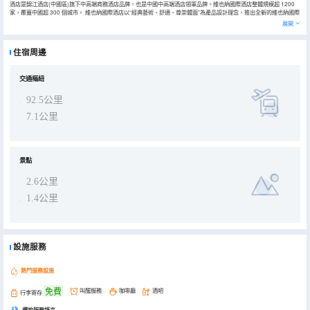
酒店是錦江酒店(中國區)旗下中高端商務酒店品牌，也是中國中高端酒店領軍品牌。維也納國際酒店整體規模超 1200
家，覆蓋中國超 300 個城市。 維也納國際酒店以“經典藝術、舒適、尊崇體面”為產品設計理念，推出全新的維也納國際
5.0，迎合新時代的中高端商旅需求。通過“新商旅、深睡眠”的核心品牌價值，將新古典藝術美學融入酒店空間，為城市
展開
精英提供體面、舒適、藝術化的新商旅服務，重現跨越 時代的藝術美學生活方式。
酒店以“經典藝術、尊崇體面”為產品設計理念，推出5.0，迎合新時代的中高端商旅需求。通過“新商旅、深睡眠”的核心
品牌價值，將新古典藝術美學融入酒店空間，為城市精英提供體面、舒適、藝術化的新商旅服務，重現跨越時代的藝術
住宿周邊
美學生活方式。 酒店位於重慶市涪陵區寶龍廣場百花路88號，距離涪陵高山灣交通樞紐站步行可達，涪陵北站約車程
16分鐘，周邊有寶龍廣場購物中心、永輝超市、橫店電影院、酒吧、洗腳城、茶樓等；酒店共有多間客房，餐飲、洗衣
房、健身房等配套一應俱全。酒店毗鄰景區白鶴梁水下博物館、涪陵大劇院、重慶書城15分鐘車程即可到達！ 酒店客房
共多間，其中包含高級大床房、豪華大床房、城景大床房、行政大床房、豪華家庭房、棋牌大床房、行政套房等多種房
交通樞紐
型，能夠滿足大家不同需求。 酒店集餐飲、客房、會議、商務、娛樂、休閒健身及酒店管理等服務項目於一體，擔負政
務接待和自主經營雙重職能。豪華的中餐包房、特色早餐；可同時承接多人用餐，是您宴請和承辦小型商務招待及家宴
92.5公里
的理想場所。1間多功能會議室配備高端音響等會議設備，可承接小型形式、規格的會議團隊，可容納多人。典雅時尚
的唐拉拉中國茶咖啡及雲景茶樓是您商務洽談、會客交友的理想場所。 設施設備：酒店配置私人停車場，酒店一樓停車
7.1公里
位配置多個車位，地下停車場多車位，可供停車自由。負一樓停車庫至一號電梯可直達酒店一樓大堂。
景點
2.6公里
1.4公里
設施服務
熱門服務設施
免費
叫醒服務
咖啡廳
酒吧
行李寄存