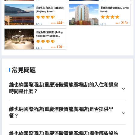
涪陵枳江台酒店(白鶴梁店)
重慶涪陵建涪賓館 (Jianfu
(Zhijiang Tower)
Hotel)
444+
213+
HKD
HKD
4.7
/ 5
4.5
/ 5
涪陵飯店(黨校店) (fuling
hotel party school
store)
176+
HKD
4.4
/ 5
常見問題
維也納國際酒店(重慶涪陵寶龍廣場店)的入住和退房
時間是什麼？
維也納國際酒店(重慶涪陵寶龍廣場店)是否提供早
餐？
維也納國際酒店(重慶涪陵寶龍廣場店)提供哪些設施