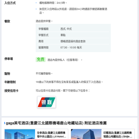
入住方式
櫃枱服務時間：24小時。
如您於入住時段以外抵達，請提前24小時通過手機號碼聯繫酒
店。
餐飲
酒店提供早餐。
早餐種類
西式, 中式
早餐形式
單點
費用
價格請直接向酒店查詢
營業時間
07:30 - 10:00 每天
停車場
免费
酒店內提供私人（住客專用）
。
寵物
不可攜帶寵物。
年齡限制
18歲以下的房客不得在沒有家長或監護人的情況下入住酒店。
接受信用卡
可以信用卡在酒店付款，閣下可使用以下信用卡：
gaga美宅酒店(重慶江北國際機場鹿山地鐵站店)
附近酒店推薦
全季酒店(重慶江北國際機
印遷酒店(重慶江北國際機
場中央公園店) (JI Hotel
場鹿山地鐵站店) (Shijie