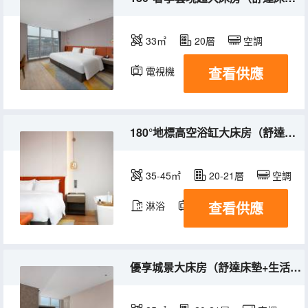
33㎡
20層
空調
查看供應
電視機
冰箱
180°地標高空浴缸大床房（舒達床墊+生活吧+雙用冰箱）
35-45㎡
20-21層
空調
查看供應
淋浴
電視機
冰箱
優享城景大床房（舒達床墊+生活吧+雙用冰箱）