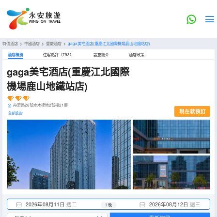
特價酒店
>
中國酒店
>
重慶酒店
>
gaga美宅酒店(重慶江北國際機場鹿山地鐵站店)
酒店概览
住客點評（793）
設施簡介
酒店政策
gaga美宅酒店(重慶江北國際
機場鹿山地鐵站店)
舟濟路26號水木棲地2號樓21層
現在就預訂
全部設施>
2026年08月11日
週二
2026年08月12日
週三
1 晚