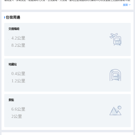
站樓僅10分鐘車程。距離地鐵交通10號線鹿山站步行僅5分鐘，暢通全城距離，可輕鬆抵達江北國際機場、悅來國際博
展開
覽中心、觀音橋等商業中心及旅遊景點，地理位置優越，出行便利。 步入酒店，您將沉浸在明快的美式氛圍中。酒店設
計簡約時尚，寬敞明亮的客房布置温馨舒適，讓您盡情享受私人時光。每間客房均配備了先進的設施和服務，讓您的旅
途更加便捷和舒適。酒店源於美式生活方式，致力於為客人營造舒適、自在的 4A 生活場景：一房美談、一客美食、一
住宿周邊
窗美景、一方美宅。 “一房美談”：酒店寬敞明亮的客房布置温馨舒適，配備了先進的設施和服務，讓客人可以盡情享受
私人時光，與親友暢談。 “一客美食”：酒店為客人提供獨有的24小時一客一套餐服務，精選新鮮的食材，為客人烹製健
康美味的菜餚。 “一窗美景”：酒店坐落於城市的繁華地段，周邊交通便利，客人可以在閒暇之餘，欣賞窗外的美景，感
受城市的脈搏。 “一方美宅”：酒店不僅致力於為客人提供舒適的住宿和美食，還注重營造一個温馨、舒適的居住環境。
交通樞紐
希望客人在旅途中也能感受到家的温暖和舒適。 酒店致力於為客人營造舒適、自在的生活場景，讓每一次入住都成為難
忘的回憶。無論是商務出行還是休閒度假，本酒店都是您的理想選擇。
4.2公里
8.2公里
地鐵站
0.4公里
1.2公里
景點
6.6公里
2公里