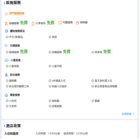
設施服務
熱門服務設施
免費
免費
叫醒服務
咖啡廳
接機服務
行李寄存
櫃枱服務語言
中文(普通話)
英語
交通服務
免費
免費
免費
接機服務
送機服務
停車場
小童設施
小童拖鞋
小童牙刷
前台服務
儲物櫃
VIP通道入住
電子身份證入住
前台提供翻譯工具
快速入住退房
前台貴重物品保險櫃
餐飲服務
小吃吧
咖啡廳
餐廳
大堂吧
送餐服務
全部設施
酒店政策
入住和退房
入住時間：14:00以後 退房時間：12:00以前