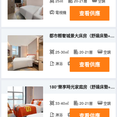
25㎡
20-21層
空調
查看供應
電視機
冰箱
都市輕奢城景大床房（舒達床墊+生活吧+雙用冰箱）
25-30㎡
20-21層
空調
查看供應
淋浴
電視機
冰箱
180°樂享時光家庭房（舒達床墊+生活吧+雙用冰箱）
33-40㎡
20-21層
空調
查看供應
淋浴
電視機
冰箱