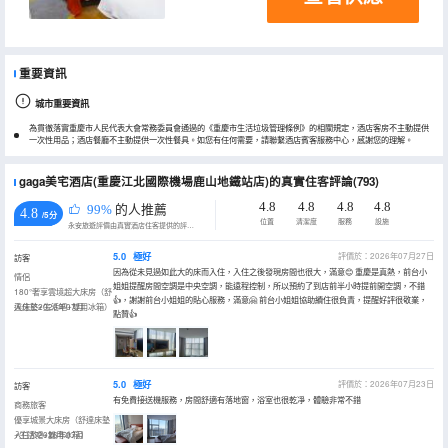
重要資訊
城市重要資訊
為貫徹落實重慶市人民代表大會常務委員會通過的《重慶市生活垃圾管理條例》的相關規定，酒店客房不主動提供
一次性用品；酒店餐廳不主動提供一次性餐具。如您有任何需要，請聯繫酒店賓客服務中心，感謝您的理解。
gaga美宅酒店(重慶江北國際機場鹿山地鐵站店)的真實住客評論(793)
4.8
4.8
4.8
4.8
99%
的人推薦
4.8
/5分
位置
清潔度
服務
設施
永安旅遊評價由真實酒店住客提供的評價。
5.0
極好
評價於：2026年07月27日
訪客
因為從未見過如此大的床而入住，入住之後發現房間也很大，滿意😊 重慶是真熱，前台小
情侶
姐姐提醒房間空調是中央空調，能遠程控制，所以預約了到店前半小時提前開空調，不錯
180°奢享雲境超大床房（舒
👍，謝謝前台小姐姐的貼心服務，滿意🤗 前台小姐姐協助續住很負責，提醒好評很敬業，
達床墊+生活吧+雙用冰箱）
入住於2026年07月
點贊👍
5.0
極好
評價於：2026年07月23日
訪客
有免費接送機服務，房間舒適有落地窗，浴室也很乾凈，體驗非常不錯
商務旅客
優享城景大床房（舒達床墊
+生活吧+雙用冰箱）
入住於2026年07月