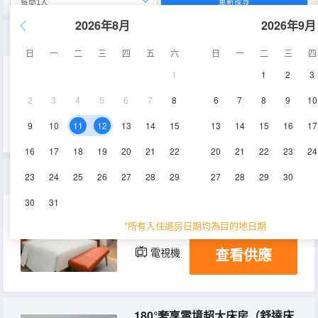
重新搜尋
2026年8月
2026年9月
180°摩登都市優居雙床房（舒達床墊+生活吧+雙用冰箱）
日
一
二
三
四
五
六
日
一
二
三
四
1
1
2
3
30-38㎡
20層
空調
2
3
4
5
6
7
8
6
7
8
9
10
查看供應
淋浴
電視機
冰箱
9
10
11
12
13
14
15
13
14
15
16
17
16
17
18
19
20
21
22
20
21
22
23
24
180°輕奢豪華大床房（舒達床墊+生活吧+雙用冰箱）
23
24
25
26
27
28
29
27
28
29
30
30
31
33-40㎡
20-21層
空調
*所有入住退房日期均為目的地日期
查看供應
電視機
冰箱
180°奢享雲境超大床房（舒達床墊+生活吧+雙用冰箱）