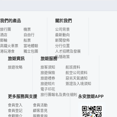
我們的產品
關於我們
旅行團
機票
公司背景
酒店
自由行
最新動向
郵輪
船票
新聞發佈
高鐵火車票
當地體驗
分行位置
港玩港食
獨立包團
人才招聘及發展
私隱政策
旅遊資訊
旅遊服務
旅遊攻略
旅客須知
航班資料
旅遊保險
航空公司資料
旅遊禮券
惡劣天氣通知
旅遊短片
簽證及入境須知
電子印花
旅行團報名及責任細則
更多服務與支援
永安旅遊APP
會員登入
會員活動
會員登記
顧客意見
會籍簡介
服務查詢