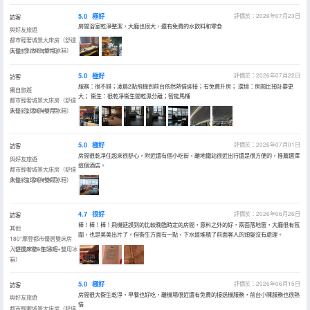
5.0
極好
評價於：2026年07月23日
訪客
房間浴室乾淨整潔，大廳也很大，還有免費的水飲料和零食
與好友旅遊
都市輕奢城景大床房（舒達
床墊+生活吧+雙用冰箱）
入住於2026年07月
5.0
極好
評價於：2026年07月22日
訪客
服務：很不錯；凌晨2點飛機到前台依然熱情迎接；有免費升房； 環境：房間比預計要更
獨自旅遊
大； 衞生：很乾凈衞生間乾濕分離；智能馬桶
都市輕奢城景大床房（舒達
床墊+生活吧+雙用冰箱）
入住於2026年07月
5.0
極好
評價於：2026年07月01日
訪客
房間很乾凈住起來很舒心，附近還有個小吃街，離地鐵站很近出行還是很方便的，推薦選擇
與好友旅遊
這個酒店。
都市輕奢城景大床房（舒達
床墊+生活吧+雙用冰箱）
入住於2026年06月
4.7
很好
評價於：2026年06月26日
訪客
棒！棒！棒！飛機延誤到的比較晚臨時定的房間，意料之外的好，兩面落地窗，大廳很有氛
其他
圍，也是美美出片了。但衞生方面有一點，下水道堆積了前面客人的頭髮沒有處理。
180°摩登都市優居雙床房
（舒達床墊+生活吧+雙用冰
入住於2026年06月
箱）
5.0
極好
評價於：2026年06月15日
訪客
房間很大衞生乾淨，早餐也好吃，離機場很近還有免費的接送機服務，前台小陳服務也很熱
與好友旅遊
情
都市輕奢城景大床房（舒達