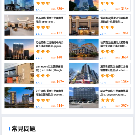
(Chongqing Jiangbei
Hotel (Chongqing
International Airport
Jiangbei International
Central Park))
Airport))
330+
313+
HKD
HKD
4.7
/ 5
4.7
/ 5
壹品酒店(重慶江北國際機
漢庭酒店(重慶江北國際機
場店) (First Inn
場融創中央廣場店)
(Chongqing Jiangbei
(HanTing Hotel
International Airport
(Chongqing Jiangbei
Branch))
International Airport
157+
196+
HKD
HKD
4.8
/ 5
4.6
/ 5
Sunac Central Plaza))
沁住酒店(江北機場中央公
桔子酒店(重慶江北國際機
園光環花園城店) (qinin
場中央公園光環花園城店)
hotel)
(Orange Hotel
(Chongqing Jiangbei
International Airport,
140+
366+
HKD
HKD
4.6
/ 5
4.9
/ 5
Central Park, Halo
Garden City Branch))
Lan Hotel(江北國際機場
麗呈君頓酒店(重慶江北機
店) (Lan Hotel (Jiangbei
場蘭馨大道店) (Licheng
International Airport
Junton Hotel (Lanxin
Branch))
Avenue Branch of
Chongqing Jiangbei
167+
158+
HKD
HKD
4.7
/ 5
4.7
/ 5
Airport))
沁住酒店(重慶江北國際機
駿源大酒店(江北國際機場
場渝北體育館店) (QININ
店) (Junyuan Grand
HOTEL (Chongqing
Hotel (Jiangbei
Jiangbei International
International Airport
Airport Huachen
Branch))
214+
297+
HKD
HKD
4.7
/ 5
4.5
/ 5
Fortune Plaza Branch))
常見問題