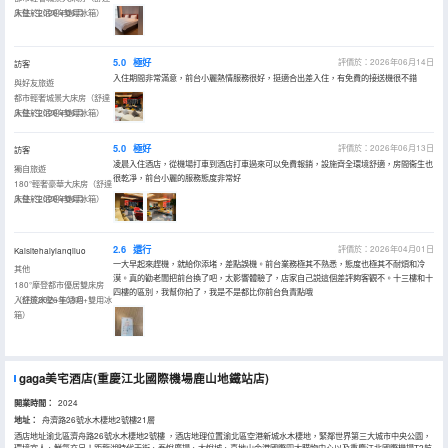
床墊+生活吧+雙用冰箱）
入住於2026年06月
5.0
極好
評價於：2026年06月14日
訪客
入住期間非常滿意，前台小麗熱情服務很好，挺適合出差入住，有免費的接送機很不錯
與好友旅遊
都市輕奢城景大床房（舒達
床墊+生活吧+雙用冰箱）
入住於2026年06月
5.0
極好
評價於：2026年06月13日
訪客
凌晨入住酒店，從機場打車到酒店打車過來可以免費報銷，設施齊全環境舒適，房間衞生也
獨自旅遊
很乾凈，前台小麗的服務態度非常好
180°輕奢豪華大床房（舒達
床墊+生活吧+雙用冰箱）
入住於2026年06月
2.6
還行
評價於：2026年04月01日
Kaisitehaiyianqiluo
一大早起來趕機，就給你添堵，差點誤機。前台業務極其不熟悉，態度也極其不耐煩和冷
其他
漠。真的勸老闆把前台換了吧，太影響體驗了，店家自己説這個差評夠客觀不。十三樓和十
180°摩登都市優居雙床房
四樓的區別，我幫你拍了，我是不是都比你前台負責點哦
（舒達床墊+生活吧+雙用冰
入住於2026年03月
箱）
gaga美宅酒店(重慶江北國際機場鹿山地鐵站店)
開業時間：
2024
地址：
舟濟路26號水木棲地2號樓21層
酒店地址渝北區濟舟路26號水木棲地2號樓 ，酒店地理位置渝北區空港新城水木棲地，緊鄰世界第三大城市中央公園，
環境宜人、鮮氧充足！距龍湖時代天街、吾悅廣場、大悅城、喜地山金港國際四大購物中心以及重慶江北國際機場T2航