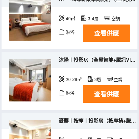
40㎡
3-4層
空調
查看供應
淋浴
沐陽丨投影房（全屋智能+騰訊VIP+定製床墊）
20-28㎡
3層
空調
查看供應
淋浴
豪華丨按摩丨投影房（按摩椅+騰訊VIP+全屋智能+辦公）