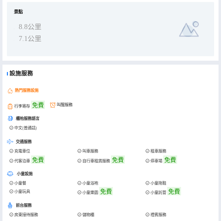
景點
8.8公里
7.1公里
設施服務
熱門服務設施
免費
叫醒服務
行李寄存
櫃枱服務語言
中文(普通話)
交通服務
充電車位
叫車服務
租車服務
免費
免費
免費
代客泊車
自行車租賃服務
停車場
小童設施
小童餐
小童浴袍
小童拖鞋
免費
免費
小童玩具
小童樂園
小童託管
前台服務
房東接待服務
儲物櫃
禮賓服務