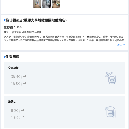
格仕頓酒店(重慶大學城微電園地鐵站店)
開業時間：
2024
地址：
微電園龍湖好城時光8棟三樓
酒店是一家高端全智能高檔商務酒店。距微電園輕軌站很近。無論您是商務出差、休閒度假或情侶出遊，我們酒店都能
滿足您的需求。酒店讓你擁有高品質影院式的住宿體驗，配置了洗衣房、健身房、早餐廳，每個房間都配備全智能小度
語音控制系統，全智能馬桶、電動窗簾及智能鏡，配備100寸投影屏幕，影視VIP，獨立的影視系統，海量影片，環繞立
展開
體聲音響！給您不一樣的視聽享受！
住宿周邊
交通樞紐
35.4公里
15.9公里
地鐵站
0.3公里
1.6公里