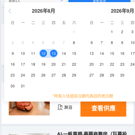
重新搜尋
2026年8月
2026年9月
雙床丨投影房（全屋智能+騰訊VIP+定製床墊）
日
一
二
三
四
五
六
日
一
二
三
四
1
1
2
3
30-35㎡
2層
空調
2
3
4
5
6
7
8
6
7
8
9
10
查看供應
淋浴
9
10
11
12
13
14
15
13
14
15
16
17
16
17
18
19
20
21
22
20
21
22
23
24
懶洋洋丨按摩投影房（全屋智能+按摩椅+騰訊VIP）
23
24
25
26
27
28
29
27
28
29
30
30
31
30-40㎡
3-4層
空調
*所有入住退房日期均為目的地日期
查看供應
淋浴
AI·一帆風順·豪華商務房（巨幕投影VIP+舒適辦公）