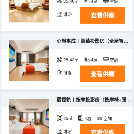
35-40㎡
4層
空調
查看供應
淋浴
心想事成丨豪華投影房（全屋智能+騰訊VIP+定製床墊）
28-42㎡
4層
空調
查看供應
淋浴
觀輕軌丨按摩投影房（按摩椅+騰訊VIP+全屋智能）
35㎡
4層
空調
查看供應
淋浴