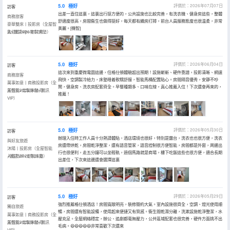
5.0
極好
評價於：2026年07月07日
訪客
出差一直住這裏，這裏出行挺方便的，公共設施也比較完善，有洗衣機、健身房這些，整體
商務旅客
舒適度很高，房間衞生也做得挺好，每天都有續房打掃，前台人員服務態度也很温柔，非常
豪華雙床丨投影房（全屋智
美麗。[機智]
能+騰訊vip+定製床墊）
入住於2026年07月
5.0
極好
評價於：2026年06月04日
訪客
這次來到重慶微電園這邊，住格仕頓體驗超出預期！設施嶄新、硬件靠譜，投影清晰、網速
商務旅客
飛快，空調製冷給力，床墊睡着軟糯舒服，智能馬桶配置貼心。房間隔音優秀，安靜不吵
萬事如意丨商務投影房（全
鬧，健身房、洗衣房配套齊全。早餐種類多、口味在線，真心推薦入住！下次還會再來的，
屋智能+定製床墊+騰訊
入住於2026年06月
推薦！
VIP）
5.0
極好
評價於：2026年05月30日
訪客
辦理入住時工作人員十分熱請體貼，酒店環境也很好，特別是露台，洗衣也也很方便，洗衣
與好友旅遊
房還帶烘乾，房間乾淨整潔，還有語音管家，語音控制很方便智能，房間都是外窗，周邊出
沐陽丨投影房（全屋智能
行也很便利，走五分鐘可以坐輕軌，過個馬路就是商場，樓下吃飯這些也很方便，適合長期
+騰訊VIP+定製床墊）
入住於2026年05月
出差住，下次來這邊還會選擇這裏
5.0
極好
評價於：2026年05月29日
訪客
強烈推薦格仕頓酒店！房間寬敞明亮，裝修簡約大氣。室內設施很齊全，空調、燈光使用順
獨自旅遊
暢，房間還有智能設備，使用起來便捷又有質感。衞生間乾濕分離，洗漱設施乾淨整潔，水
萬事如意丨商務投影房（全
壓充足。全屋網絡穩定，辦公、追劇都毫無壓力，公共區域配套也很完善，硬件方面挑不出
屋智能+定製床墊+騰訊
入住於2026年05月
毛病。😄😄😄😄😄非常喜歡下次還來
VIP）