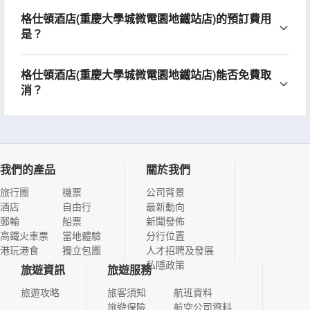
格仕頓酒店(重慶大學城微電園地鐵站店)的預訂費用
是？
格仕頓酒店(重慶大學城微電園地鐵站店)能否免費取
消？
我們的產品
關於我們
旅行團
機票
公司背景
酒店
自由行
最新動向
郵輪
船票
新聞發佈
高鐵火車票
當地體驗
分行位置
港玩港食
獨立包團
人才招聘及發展
私隱政策
旅遊資訊
旅遊服務
旅遊攻略
旅客須知
航班資料
旅遊保險
航空公司資料