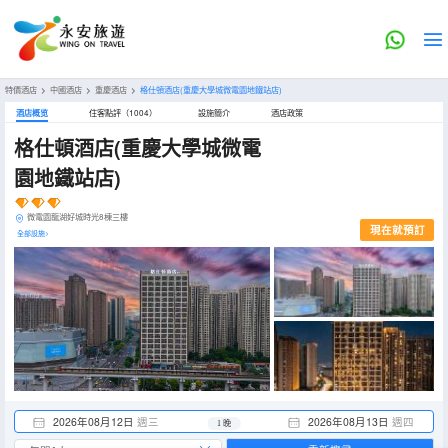
特價酒店
>
中國酒店
>
重慶酒店
>
格仕頓酒店(重慶大學城微電園地鐵站店)
酒店概览
住客點評（1004）
設施簡介
酒店政策
格仕頓酒店(重慶大學城微電
園地鐵站店)
微電園龍湖好城時光8棟三樓
現在就預訂
全部設施>
2026年08月12日
週三
2026年08月13日
週四
1 晚