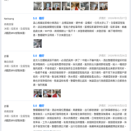
5.0
極好
評價於：2026年05月27日
Neilsang
真心推薦這家格仕頓酒店！ 店裡設施新、硬件棒、設備好，住得太舒心了。全屋都是智能
商務旅客
的，説話就能開關燈拉窗簾，智能方便省事得很。屋裡投影畫質特別清楚，投影清晰，躺着
沐陽丨投影房（全屋智能
追劇太爽。WiFi快，刷視頻辦公一點不卡。床墊軟硬剛剛好，床墊舒服，躺下睡得特別
+騰訊VIP+定製床墊）
入住於2026年05月
香。整體硬件沒得挑，下次來還住這！
5.0
極好
評價於：2026年05月26日
訪客
這次入住體驗真挺不錯的，必須認真誇一誇了！中國人不騙中國人，酒店整體環境蠻好的挺
獨自旅遊
乾淨雅緻的，公共區域佈置得很舒服，採光通透，進到前台大廳視野很寬闊，給人一種很舒
沐陽丨投影房（全屋智能
服的感覺，不會很逼仄。客房設施齊全且保養得很好，房間裏的設施能看出來都非常的好，
+騰訊VIP+定製床墊）
入住於2026年05月
一點都不老舊，床很舒服很軟乎，房間裏都是智能的誒，挺方便的，都不用下床去關窗戶那
些的，非常不錯，衞浴乾淨整潔，熱水穩定，細節處都能看出用心。周邊環境安靜，前台服
務也非常熱情的哈，態度温和有禮。整體性價比超高，無論是出行旅遊還是商務入住都很合
適，強烈推薦
5.0
極好
評價於：2026年05月22日
訪客
整體體驗很不錯。酒店地理位置優越，周邊餐飲、出行都很便捷，出行辦事都很省心。大堂
商務旅客
整潔敞亮，公共區域打理得很乾凈。客房衞生做得很到位，整體整潔無異味，床品舒適，居
沐陽丨投影房（全屋智能
住體感很好。房間設施齊全，熱水供應穩定，網絡流暢，日常使用完全足夠。前台辦理入住
+騰訊VIP+定製床墊）
入住於2026年05月
效率高，工作人員服務得體，有需求都能及時響應。房間隔音效果良好，夜間環境安靜，休
息不會受到打擾。整體性價比可觀，出行住宿很合適，後續再來這邊會繼續選擇這家酒店。