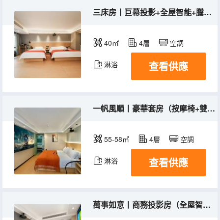
三床房丨巨幕投影+全屋智能+騰訊VIP+定製床墊
40㎡
4層
空調
查看供應
淋浴
一帆風順丨豪華套房（按摩椅+雙巨幕投影+騰訊VIP）
55-58㎡
4層
空調
查看供應
淋浴
萬事如意丨商務投影房（全屋智能+定製床墊+騰訊VIP）