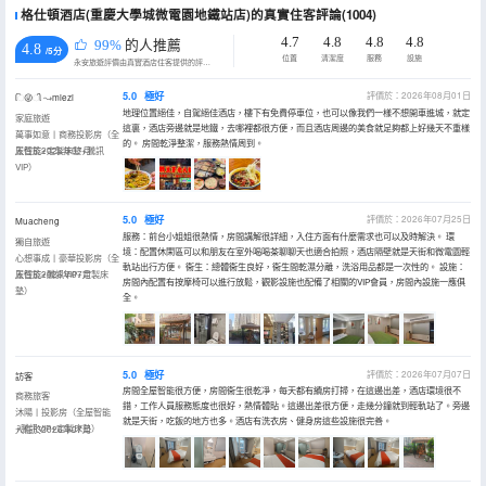
格仕頓酒店(重慶大學城微電園地鐵站店)的真實住客評論(1004)
4.7
4.8
4.8
4.8
99%
的人推薦
4.8
/5分
位置
清潔度
服務
設施
永安旅遊評價由真實酒店住客提供的評價。
5.0
極好
評價於：2026年08月01日
િ😜ી ↝miezi
地理位置絕佳，自駕絕佳酒店，樓下有免費停車位，也可以像我們一樣不想開車進城，就定
家庭旅遊
這裏，酒店旁邊就是地鐵，去哪裡都很方便，而且酒店周邊的美食就足夠都上好幾天不重樣
萬事如意丨商務投影房（全
的。 房間乾淨整潔，服務熱情周到。
屋智能+定製床墊+騰訊
入住於2026年07月
VIP）
5.0
極好
評價於：2026年07月25日
Muacheng
服務：前台小姐姐很熱情，房間講解很詳細，入住方面有什麼需求也可以及時解決。 環
獨自旅遊
境：配置休閑區可以和朋友在室外喝喝茶聊聊天也適合拍照，酒店隔壁就是天街和微電園輕
心想事成丨豪華投影房（全
軌站出行方便。 衞生：總體衞生良好，衞生間乾濕分離，洗浴用品都是一次性的。 設施：
屋智能+騰訊VIP+定製床
入住於2026年07月
房間內配置有按摩椅可以進行放鬆，觀影設施也配備了相關的VIP會員，房間內設施一應俱
墊）
全。
5.0
極好
評價於：2026年07月07日
訪客
房間全屋智能很方便，房間衞生很乾凈，每天都有續房打掃，在這邊出差，酒店環境很不
商務旅客
錯，工作人員服務態度也很好，熱情體貼。這邊出差很方便，走幾分鐘就到輕軌站了。旁邊
沐陽丨投影房（全屋智能
就是天街，吃飯的地方也多。酒店有洗衣房、健身房這些設施很完善。
+騰訊VIP+定製床墊）
入住於2026年07月