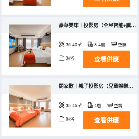
豪華雙床丨投影房（全屋智能+騰訊vip+定製床墊）
35-40㎡
3-4層
空調
查看供應
淋浴
閤家歡丨親子投影房（兒童娛樂室+騰訊VIP+全屋智能）
35-45㎡
4層
空調
查看供應
淋浴