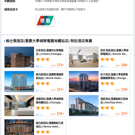
年齡限制
18歲以下的房客不得在沒有家長或監護人的情況下入住酒店。
接受信用卡
可以信用卡在酒店付款，閣下可使用以下信用卡：
格仕頓酒店(重慶大學城微電園地鐵站店)
附近酒店推薦
全季酒店(重慶西永微電園
悠舍·智能酒店(重慶大學城
店) (JI Hotel (Chongqing
微電園店) (Youshe Smart
Xiyong Weidianyuan))
Hotel (Chongqing
University Town
Microelectronics Park))
374+
268+
HKD
HKD
4.6
/ 5
4.8
/ 5
維也納酒店(重慶微電園輕
桔子酒店(重慶大學城微電
軌站店) (Vienna Hotel
園鐘樓廣場店) (Orange
(5.0 Chongging
Hotel)
Weidianyuan Railway
Station))
335+
318+
HKD
HKD
4.7
/ 5
4.6
/ 5
城棲酒店(重慶大學城微電
漢庭酒店(重慶融創文旅城
園地鐵站店) (Chengqi
店) (HanTing Hotel
Hotel (Chongqing
(Chongqing
University Town
Rongchuang
Microelectronics Park
Wenlücheng))
150+
223+
HKD
HKD
4.7
/ 5
4.8
/ 5
Metro Station Branch))
維也納酒店(重慶融創文旅
城店) (Vienna Hotel
(Chongqing
Rongchuang Cultural