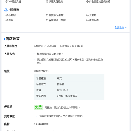
VIP通道入住
快速入住退房
前台貴重物品保險櫃
餐飲服務
小吃吧
售貨亭/便利店
大堂吧
餐廳
客房禁酒（按需）
送餐服務
全部設施
酒店政策
入住和退房
入住時間：12:00以後 退房時間：13:00以前
入住方式
櫃枱服務時間：24小時。
酒店將於完成預訂後提供入住說明，若未收到，請向永安旅遊詢
問。
餐飲
酒店提供早餐。
早餐種類
中式
早餐形式
自助餐
費用
CNY 10/人
營業時間
07:00 - 09:00 每天
停車場
免费
需預約：酒店內提供公共停車場
。
充電車位
•
酒店附近提供充電樁，交直流複合式充電。
寵物
不可攜帶寵物。