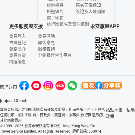
旅遊禮券
惡劣天氣通知
旅遊短片
簽證及入境須知
電子印花
旅行團報名及責任細則
更多服務與支援
永安旅遊APP
會員登入
會員活動
會員登記
顧客意見
會籍簡介
服務查詢
會員有賞
分銷夥伴合作平台
精選優惠
關注我們
[object Object]
本網頁所顯示之價格因應產品種類及出發日期而有所不同，不包括
站點地圖
私隱
|
任何稅項、燃油附加費、行政費、簽証費、服務費(旅行團適用)及
政策
其他應繳費用
© 1999 - 2026 香港永安旅遊有限公司 Hong Kong Wing On
Travel Service Limited. All Rights Reserved. 牌照號碼: 350074