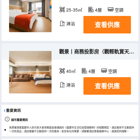
25-35㎡
4層
空調
查看供應
淋浴
觀景丨商務投影房（觀輕軌賞天街+全屋智能+騰訊VIP）
40㎡
4層
空調
查看供應
淋浴
重要資訊
城市重要資訊
為貫徹落實重慶市人民代表大會常務委員會通過的《重慶市生活垃圾管理條例》的相關規定，酒店客房不主動提供
一次性用品；酒店餐廳不主動提供一次性餐具。如您有任何需要，請聯繫酒店賓客服務中心，感謝您的理解。