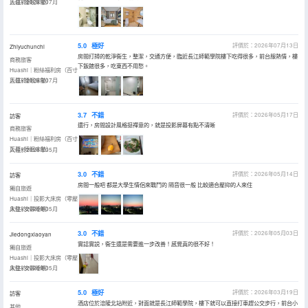
巨幕+睡眠床墊）
入住於2026年07月
5.0
極好
評價於：2026年07月13日
Zhiyuchunchi
房間打掃的乾淨衞生，整潔，交通方便，臨近長江師範學院樓下吃得很多，前台服熱情，樓
商務旅客
下飯館很多，吃東西不用愁。
Huashi｜粉絲福利房（百寸
巨幕+睡眠床墊）
入住於2026年07月
3.7
不錯
評價於：2026年05月17日
訪客
還行，房間設計風格挺禪意的，就是投影屏幕有點不清晰
商務旅客
Huashi｜粉絲福利房（百寸
巨幕+睡眠床墊）
入住於2026年05月
3.0
不錯
評價於：2026年05月14日
訪客
房間一般吧 都是大學生情侶來戰鬥的 隔音很一般 比較適合壓抑的人來住
獨自旅遊
Huashi｜投影大床房（零壓
床墊+安靜睡眠）
入住於2026年05月
3.0
不錯
評價於：2026年05月03日
Jiedongxiaoyan
實話實説，衞生還是需要進一步改善！感覺真的很不好！
獨自旅遊
Huashi｜投影大床房（零壓
床墊+安靜睡眠）
入住於2026年05月
5.0
極好
評價於：2026年03月19日
訪客
酒店位於涪陵北站附近，對面就是長江師範學院，樓下就可以直接打車趕公交步行，前台小
其他