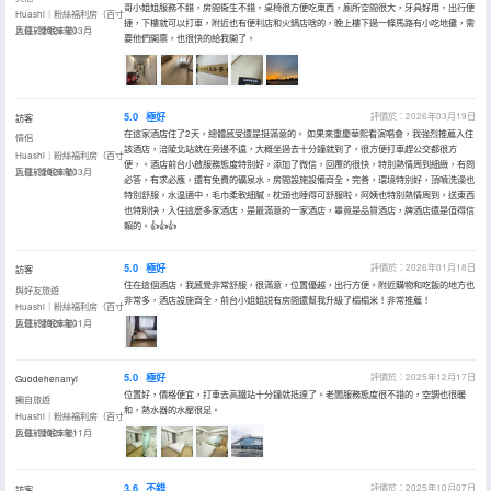
哥小姐姐服務不錯，房間衞生不錯，桌椅很方便吃東西，廁所空間很大，牙具好用，出行便
Huashi｜粉絲福利房（百寸
捷，下樓就可以打車，附近也有便利店和火鍋店啥的，晚上樓下過一條馬路有小吃地攤，需
巨幕+睡眠床墊）
入住於2026年03月
要他們開票，也很快的給我開了。
5.0
極好
評價於：2026年03月19日
訪客
在這家酒店住了2天，總體感受還是挺滿意的。 如果來重慶華熙看演唱會，我強烈推薦入住
情侶
該酒店，涪陵北站就在旁邊不遠，大概坐過去十分鐘就到了，很方便打車趕公交都很方
Huashi｜粉絲福利房（百寸
便，。酒店前台小啟服務態度特別好，添加了微信，回覆的很快，特別熱情周到細緻，有問
巨幕+睡眠床墊）
入住於2026年03月
必答，有求必應，還有免費的礦泉水，房間設施設備齊全，完善，環境特別好，頂噴洗澡也
特別舒服，水温適中，毛巾柔軟細膩，枕頭也睡得可舒服啦，阿姨也特別熱情周到，送東西
也特別快，入住這麼多家酒店，是最滿意的一家酒店，畢竟是品質酒店，牌酒店還是值得信
賴的。👍👍👍
5.0
極好
評價於：2026年01月18日
訪客
住在這個酒店，我感覺非常舒服，很滿意，位置優越，出行方便。附近購物和吃飯的地方也
與好友旅遊
非常多，酒店設施齊全，前台小姐姐説有房間還幫我升級了榻榻米！非常推薦！
Huashi｜粉絲福利房（百寸
巨幕+睡眠床墊）
入住於2026年01月
5.0
極好
評價於：2025年12月17日
Guodehenanyi
位置好，價格便宜，打車去高鐵站十分鐘就抵達了。老闆服務態度很不錯的，空調也很暖
獨自旅遊
和，熱水器的水壓很足。
Huashi｜粉絲福利房（百寸
巨幕+睡眠床墊）
入住於2025年11月
3.6
不錯
評價於：2025年10月07日
訪客