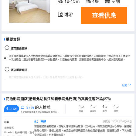
12-15㎡
4層
空調
查看供應
淋浴
重要資訊
城市重要資訊
為貫徹落實重慶市人民代表大會常務委員會通過的《重慶市生活垃圾管理條例》的相關規定，酒店客房不主動提供
一次性用品；酒店餐廳不主動提供一次性餐具。如您有任何需要，請聯繫酒店賓客服務中心，感謝您的理解。
酒店重要資訊
預訂時請提供所有入住人姓名，入住人姓名需與信用卡上的姓名一致。
連住期間，酒店每日進行簡易清掃，其他詳情請諮詢酒店前台。
展開
實際入住人與預訂時信息需保持一致。
花拾影院酒店(涪陵北站長江師範學院北門店)的真實住客評論(278)
酒店周邊交通管制/限行，具體出行路線詳詢酒店。
4.5
4.5
4.5
4.5
97%
的人推薦
4.5
/5分
位置
清潔度
服務
設施
永安旅遊評價由真實酒店住客提供的評價。
5.0
極好
評價於：2026年08月07日
訪客
前台服務熱情有禮貌，辦理入住和退房速度快，效率很高，有問題諮詢也耐心解答。整體服
商務旅客
務貼心周到，性價比很高，無論是出行遊玩還是商務住宿都很合適，體驗感拉滿，下次來還
Huashi｜粉絲福利房（百寸
會選擇這家，也推薦給大家。