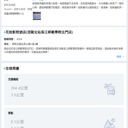
房間床旁邊的充電口有限，枱燈插座不太好用，沒有提供瓶裝水，大半夜聽小孩哭了一個半
與好友旅遊
小時，還有隔壁戰鬥的聲音，隔音幾乎為零。投影儀可以調到很正，很清晰，投影儀好評。
Huashi｜投影大床房（零壓
床墊+安靜睡眠）
入住於2025年10月
花拾影院酒店(涪陵北站長江師範學院北門店)
開業時間：
2024
地址：
師院北路弘馬公寓C區4樓
酒店位於長江師範學院北門口，是博亭集團重磅投資於涪陵長江師範學院旁邊的一家精品影音酒店，酒店結合現在年輕
人的愛好和對影院的需求，花重金設計裝修！
展開
住宿周邊
交通樞紐
104.4公里
3.6公里
景點
8.5公里