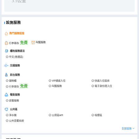
3.5公里
設施服務
熱門服務設施
免費
叫醒服務
行李寄存
櫃枱服務語言
中文(普通話)
交通服務
前台服務
儲物櫃
VIP通道入住
快速入住退房
免費
叫醒服務
電子身份證入住
行李寄存
餐飲服務
送餐服務
公共區
淨水機
公用區wifi
吸煙區
公共音響系統
全部設施