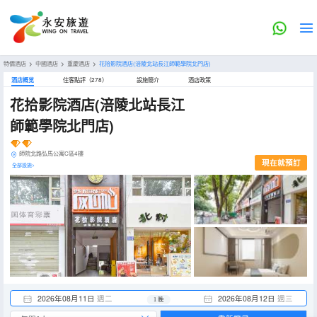
特價酒店
>
中國酒店
>
重慶酒店
>
花拾影院酒店(涪陵北站長江師範學院北門店)
酒店概览
住客點評（278）
設施簡介
酒店政策
花拾影院酒店(涪陵北站長江
師範學院北門店)
師院北路弘馬公寓C區4樓
現在就預訂
全部設施>
2026年08月11日
週二
2026年08月12日
週三
1 晚