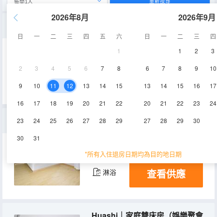
重新搜尋
2026年8月
2026年9月
Huashi｜投影大床房（零壓床墊+安靜睡眠）
日
一
二
三
四
五
六
日
一
二
三
四
1
1
2
3
15-17㎡
4層
空調
2
3
4
5
6
7
8
6
7
8
9
10
查看供應
淋浴
9
10
11
12
13
14
15
13
14
15
16
17
16
17
18
19
20
21
22
20
21
22
23
24
Huashi｜私密影院房（影視VIP+獨享時光）
23
24
25
26
27
28
29
27
28
29
30
30
31
20-25㎡
4層
空調
*所有入住退房日期均為目的地日期
查看供應
淋浴
Huashi｜家庭雙床房（娛樂聚會+零壓床墊）