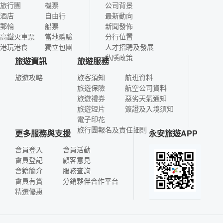
旅行團
機票
公司背景
酒店
自由行
最新動向
郵輪
船票
新聞發佈
高鐵火車票
當地體驗
分行位置
港玩港食
獨立包團
人才招聘及發展
私隱政策
旅遊資訊
旅遊服務
旅遊攻略
旅客須知
航班資料
旅遊保險
航空公司資料
旅遊禮券
惡劣天氣通知
旅遊短片
簽證及入境須知
電子印花
旅行團報名及責任細則
更多服務與支援
永安旅遊APP
會員登入
會員活動
會員登記
顧客意見
會籍簡介
服務查詢
會員有賞
分銷夥伴合作平台
精選優惠