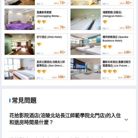
University))
74+
82+
HKD
HKD
4.6
/ 5
3.9
/ 5
重慶新馬賓館
鴻運賓館(涪陵店)
(Chongqing Xinma
(Hongyun Hotel
Hotel)
(Fuling))
79+
63+
HKD
HKD
4.8
/ 5
3.8
/ 5
枳兮酒店 (Zhixi Hotel)
權柯商務酒店 (Quanke
Business Hotel)
93+
149+
HKD
HKD
4.5
/ 5
4.6
/ 5
星辰主題酒店(涪陵長江師
麗斯未來酒店(重慶涪陵百
範學院店) (Star Director
匯廣場店) (Lis Future
Hotei)
Hotel (Chongqing
Fuling Baihui Plaza))
106+
230+
HKD
HKD
4.7
/ 5
4.7
/ 5
常見問題
花拾影院酒店(涪陵北站長江師範學院北門店)的入住
和退房時間是什麼？