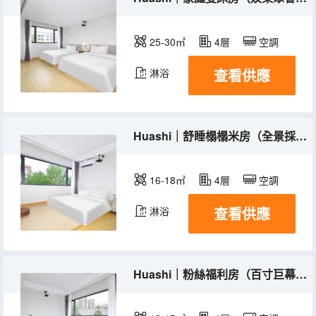
25-30㎡
4層
空調
查看供應
淋浴
Huashi｜舒睡榻榻米房（全景採光+百寸巨幕）
16-18㎡
4層
空調
查看供應
淋浴
Huashi｜粉絲福利房（百寸巨幕+睡眠床墊）