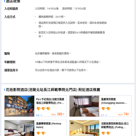
酒店政策
入住和退房
入住時間：14:00以後 退房時間：12:00以前
入住方式
櫃枱服務時間：24小時。
酒店將於完成預訂後提供入住說明，若未收到，請向永安旅遊詢
問。
如您於入住時段以外抵達，請提前24小時通過手機號碼聯繫酒
店。
寵物
允許攜帶寵物，會收取額外費用。
年齡限制
18歲以下的房客不得在沒有家長或監護人的情況下入住酒店。
接受信用卡
可以信用卡在酒店付款，閣下可使用以下信用卡：
花拾影院酒店(涪陵北站長江師範學院北門店)
附近酒店推薦
Flcc予初酒店(涪陵百匯廣
重慶果然賓館
場長江師範學院店) (Flcc
(Chongqing Guoran
Yu Chu Hotel (Fuling
Hotel)
Yangtze Normal
University Branch))
181+
74+
HKD
HKD
4.8
/ 5
2.7
/ 5
重慶攀華賓館 (Panhua
涪陵區簡宿商務酒店(長江
Hotel)
師範學院店) (Fuling
Jiansu Business Hotel
(Changjiang Normal