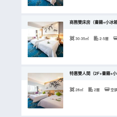
商務雙床房（書籍+小冰箱
30-35㎡
2-5層
特惠雙人間（2F+書籍+
28㎡
2層
空