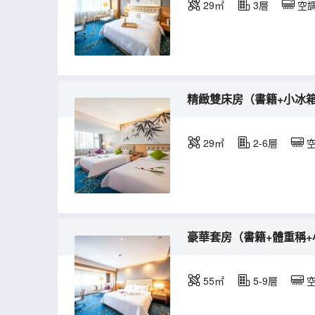
29㎡
3層
空
精緻雙床房（書籍+小冰箱
29㎡
2-6層
豪華套房（書籍+體重稱+
55㎡
5-9層