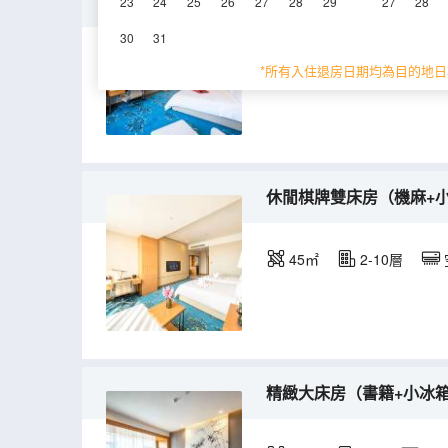
休閒棋牌大床房（機麻+小
23
24
25
26
27
28
29
27
28
30
31
45㎡
2-10層
*所有入住退房日期均為目的地日
休閒棋牌雙床房（機麻+小
45㎡
2-10層
精緻大床房（書籍+小冰箱