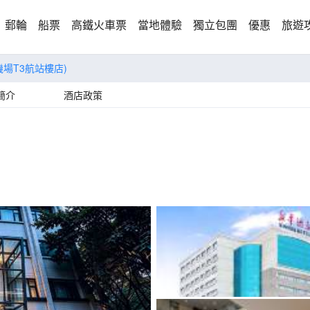
郵輪
船票
高鐵火車票
當地體驗
獨立包團
優惠
旅遊
場T3航站樓店)
簡介
酒店政策