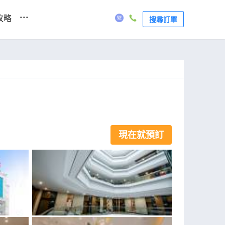
...
攻略
搜尋訂單
現在就預訂