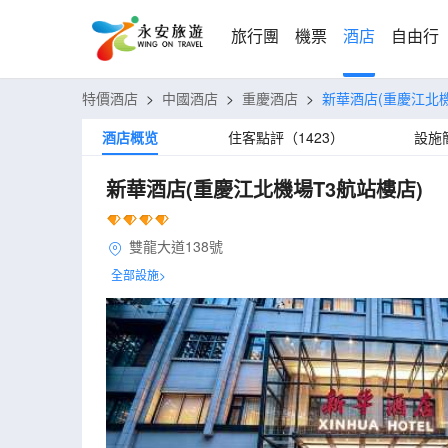
旅行團
機票
酒店
自由行
特價酒店
>
中國酒店
>
重慶酒店
>
新華酒店(重慶江北機
酒店概览
住客點評（1423）
設施
新華酒店(重慶江北機場T3航站樓店)
雙龍大道138號
全部設施>