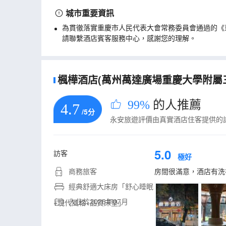
城市重要資訊
為貫徹落實重慶市人民代表大會常務委員會通過的《
請聯繫酒店賓客服務中心，感謝您的理解。
楓樺酒店(萬州萬達廣場重慶大學附屬三
99%
的人推薦
4.7
/5分
永安旅遊評價由真實酒店住客提供的
5.0
訪客
極好
商務旅客
房間很滿意，酒店有洗
經典舒適大床房「舒心睡眠
入住於2026年07月
+現代風格+品質床墊」