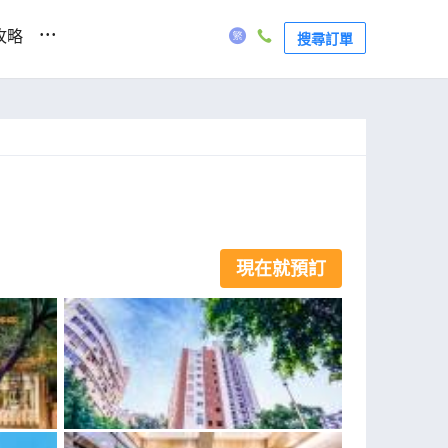
...
攻略
搜尋訂單
現在就預訂