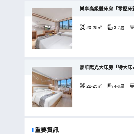
樂享高級雙床房「零壓床
20-25㎡
3-7層
豪華陽光大床房「特大床
22-25㎡
4-9層
重要資訊