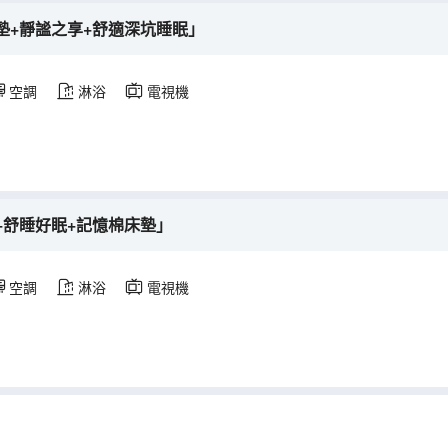
墊+靜謐之享+舒適深坑睡眠」
空調
淋浴
電視機
+舒睡好眠+記憶棉床墊」
空調
淋浴
電視機