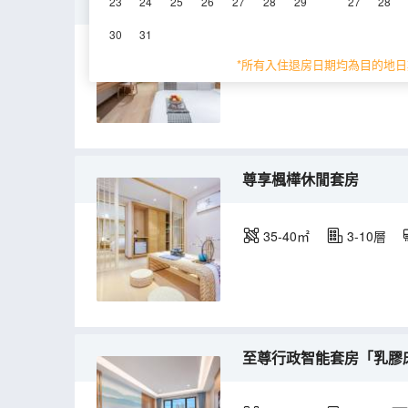
臻選智能雙床房「零壓床
23
24
25
26
27
28
29
27
28
30
31
20-25㎡
8-10層
*所有入住退房日期均為目的地日
尊享楓樺休閒套房
35-40㎡
3-10層
至尊行政智能套房「乳膠