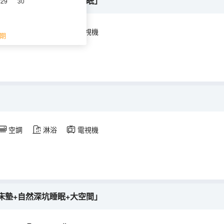
墊+智能客控+舒適深坑睡眠」
29
30
空調
淋浴
電視機
期
空調
淋浴
電視機
床墊+自然深坑睡眠+大空間」