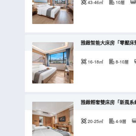
43-46㎡
10層
雅緻智能大床房「零壓床
16-18㎡
8-10層
雅緻輕奢雙床房「新風系
20-25㎡
4-9層