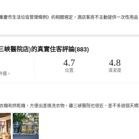
重慶市生活垃圾管理條例》的相關規定，酒店客房不主動提供一次性用品
峽醫院店)的真實住客評論(883)
4.7
4.8
位置
清潔度
評價。
衣機和烘乾機，方便出差換洗衣物，離三峽醫院也很近，差不多過個天橋