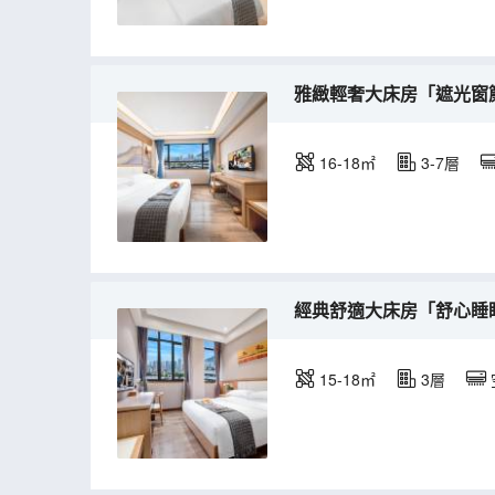
雅緻輕奢大床房「遮光窗
16-18㎡
3-7層
經典舒適大床房「舒心睡
15-18㎡
3層