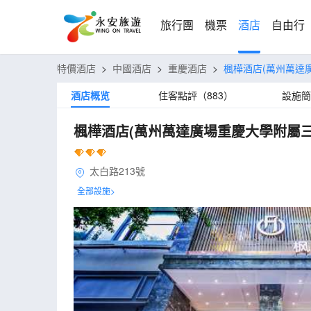
旅行團
機票
酒店
自由行
特價酒店
>
中國酒店
>
重慶酒店
>
楓樺酒店(萬州萬達
酒店概览
住客點評（883）
設施簡
楓樺酒店(萬州萬達廣場重慶大學附屬三
太白路213號
全部設施>