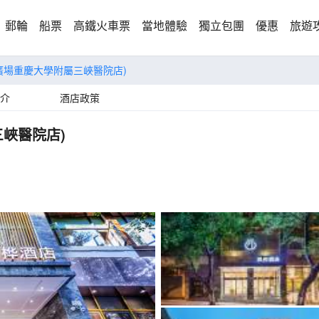
郵輪
船票
高鐵火車票
當地體驗
獨立包團
優惠
旅遊
廣場重慶大學附屬三峽醫院店)
介
酒店政策
峽醫院店)