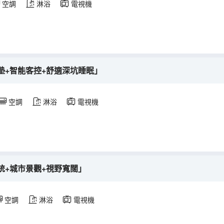
空調
淋浴
電視機
墊+智能客控+舒適深坑睡眠」
空調
淋浴
電視機
統+城市景觀+視野寬闊」
空調
淋浴
電視機