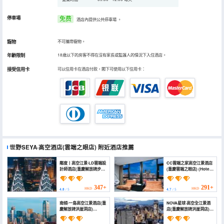
停車場
免费
酒店內提供公共停車場
。
寵物
不可攜帶寵物。
年齡限制
18歲以下的房客不得在沒有家長或監護人的情況下入住酒店。
接受信用卡
可以信用卡在酒店付款，閣下可使用以下信用卡：
世野SEYA·高空酒店(雲端之眼店)
附近酒店推薦
鄰度丨高空江景·LD雲端設
CC雲端之家高空江景酒店
計師酒店(重慶解放碑步行
(重慶雲端之眼店) (Hotel
街洪崖洞店) (Chongqing
Chez Cloud)
Lingdu Gaokong
Jiangjing Hotel
347+
291+
HKD
HKD
4.8
/ 5
4.7
/ 5
(Monument to the
people's Liberation
南傾·一島高空江景酒店(重
NOVA星球·高空全江景酒
Hongyadong Store))
慶解放碑洪崖洞店)
店(重慶解放碑洪崖洞店)
(Nanqing Yidao
(NOVA Planet High
Guesthouse
Altitude River View