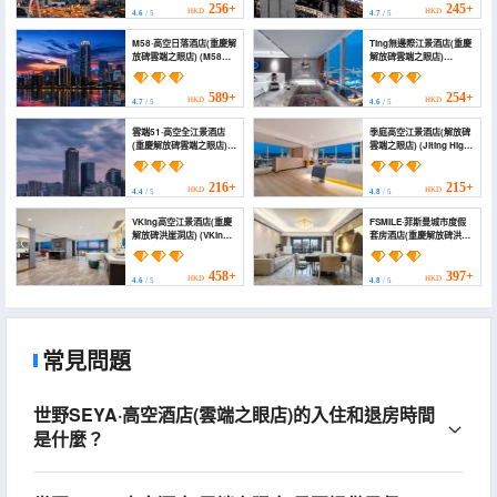
(Chongqing
Hotel)
256+
245+
HKD
HKD
4.6
/ 5
4.7
/ 5
Jiefangbei))
M58·高空日落酒店(重慶解
Ting無邊際江景酒店(重慶
放碑雲端之眼店) (M58
解放碑雲端之眼店)
Hotel)
(Chongqing Ting high
altitude riverview hotel)
589+
254+
HKD
HKD
4.7
/ 5
4.6
/ 5
雲端51·高空全江景酒店
季庭高空江景酒店(解放碑
(重慶解放碑雲端之眼店)
雲端之眼店) (Jiting High-
(Cloud 51·High-altitude
altitude Riverview Hotel
Quanjiang View Hotel
(Jiefangbei Cloud Eye))
(Chongqing Jiefangbei
216+
215+
HKD
HKD
4.4
/ 5
4.8
/ 5
Cloud Eye))
VKing高空江景酒店(重慶
FSMILE·菲斯曼城市度假
解放碑洪崖洞店) (VKing
套房酒店(重慶解放碑洪崖
High-altitude River View
洞店) (FSMILE City
Hotel (Chongqing
Resort Hotel
Jiefangbei
(Monument to the
458+
397+
HKD
HKD
4.6
/ 5
4.8
/ 5
Hongyadong Branch))
people's Liberation
Hongyadong Store))
常見問題
世野SEYA·高空酒店(雲端之眼店)的入住和退房時間
是什麼？