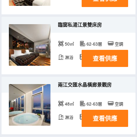
臨窗私湯江景雙床房
50㎡
62-63層
空調
查看供應
淋浴
冰箱
兩江交匯水晶橫廊景觀房
48㎡
62-63層
空調
查看供應
淋浴
冰箱