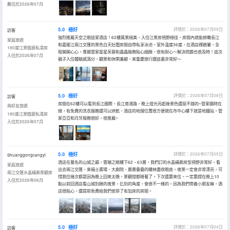
好
入住於2026年07月
5.0
極好
評價於：2026年07月09日
訪客
強烈推薦天空之眼這家酒店！62樓風景絕美，入住江景房視野絕佳，房間內就能俯瞰長江
家庭旅遊
和嘉陵江兩江交匯的景色白天壯闊房間自帶私享泳池，室外温度36度，在酒店裡避暑，全
180度江景臨窗私湯房
程開開心心。專屬管家星星芙蓉和蟲蟲服務貼心細緻，很有耐心～解決問題也很及時！這次
入住於2026年07月
親子入住體驗感滿分，觀景和休閑兼顧，來重慶旅行選這裏非常好～
5.0
極好
評價於：2026年07月08日
訪客
房間在62樓可以看到長江國際，長江南濱路，晚上燈光亮起後景色還挺不錯的~管家隨時在
與好友旅遊
線，有免費的洗衣服務還可以烘乾，酒店的地理位置很方便就在市中心樓下就是地鐵站，管
180度江景臨窗私湯房
家亞亞和月牙服務很好，很推薦~
入住於2026年07月
5.0
極好
評價於：2026年07月05日
Shuanggongcangyi
酒店在著名的山城之巔，雲端之眼樓下62、63層，我們訂的水晶橫廊房型視野非常好，看
家庭旅遊
出去兩江交匯、來福士廣場、大劇院、層層疊疊的樓林盡收眼底。夜景一定會非常漂亮，可
兩江交匯水晶橫廊景觀房
惜我住幾次都是因為晚上回來太晚，景觀燈都睡著了。下次還要來住，一定要趕在晚上10
入住於2026年06月
點以前回酒店看山城別緻的夜景，比別的角度，會很不一樣的。因為我們帶着小朋友嘛，酒
店很貼心，還提前免費給我們安排了有加床的房間。
5.0
極好
評價於：2026年07月04日
訪客