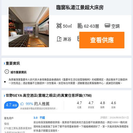
臨窗私湯江景超大床房
50㎡
62-63層
空調
查看供應
淋浴
冰箱
重要資訊
城市重要資訊
為貫徹落實重慶市人民代表大會常務委員會通過的《重慶市生活垃圾管理條例》的相關規定，酒店客房不主動提供
一次性用品；酒店餐廳不主動提供一次性餐具。如您有任何需要，請聯繫酒店賓客服務中心，感謝您的理解。
世野SEYA·高空酒店(雲端之眼店)的真實住客評論(1798)
4.7
4.7
4.8
4.6
99%
的人推薦
4.7
/5分
位置
清潔度
服務
設施
永安旅遊評價由真實酒店住客提供的評價。
3.0
不錯
評價於：2026年08月01日
匿名用戶
前台和保潔服務都很熱情，風景很不錯但其他方面全都不如連鎖酒店，將近1000一晚的房
情侶
間地板全被腐蝕了全碎了都不捨得重新裝修一下縫縫補補就好了，第一天進房間角落裡還有
270度江景私湯桑拿套房B
好多蟲子屍體沒清理吊。
入住於2026年07月