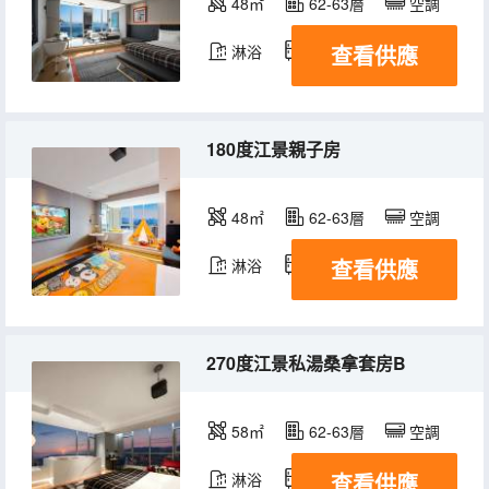
48㎡
62-63層
空調
查看供應
淋浴
冰箱
180度江景親子房
48㎡
62-63層
空調
查看供應
淋浴
冰箱
270度江景私湯桑拿套房B
58㎡
62-63層
空調
查看供應
淋浴
冰箱