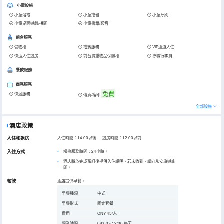
小童設施
小童浴袍
小童拖鞋
小童牙刷
小童桌面遊戲/拼圖
小童書籍/影音
前台服務
儲物櫃
禮賓服務
VIP通道入住
快速入住退房
前台貴重物品保險櫃
專職行李員
餐飲服務
商務服務
免費
快遞服務
傳真/複印
全部設施
酒店政策
入住和退房
入住時間：14:00以後 退房時間：12:00以前
入住方式
櫃枱服務時間：24小時。
酒店將於完成預訂後提供入住說明，若未收到，請向永安旅遊詢
問。
餐飲
酒店提供早餐。
早餐種類
中式
早餐形式
固定套餐
費用
CNY 45/人
營業時間
09:00 - 12:00 每天