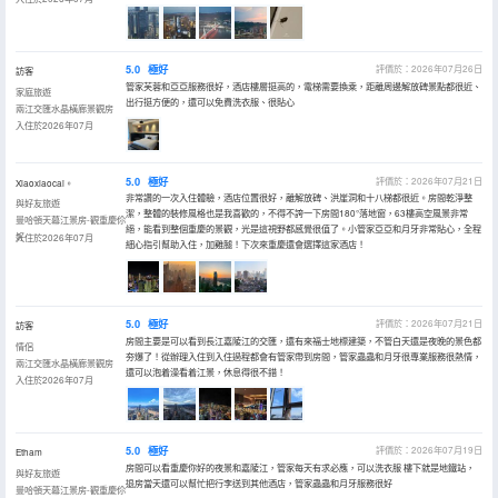
5.0
極好
評價於：2026年07月26日
訪客
管家芙蓉和亞亞服務很好，酒店樓層挺高的，電梯需要換乘，距離周邊解放碑景點都很近、
家庭旅遊
出行挺方便的，還可以免費洗衣服、很貼心
兩江交匯水晶橫廊景觀房
入住於2026年07月
5.0
極好
評價於：2026年07月21日
Xiaoxiaocai。
非常讚的一次入住體驗，酒店位置很好，離解放碑、洪崖洞和十八梯都很近。房間乾淨整
與好友旅遊
潔，整體的裝修風格也是我喜歡的，不得不誇一下房間180°落地窗，63樓高空風景非常
曼哈頓天幕江景房-觀重慶伱
絕，能看到整個重慶的景觀，光是這視野都感覺很值了。小管家亞亞和月牙非常貼心，全程
好
入住於2026年07月
細心指引幫助入住，加雞腿！下次來重慶還會選擇這家酒店！
5.0
極好
評價於：2026年07月21日
訪客
房間主要是可以看到長江嘉陵江的交匯，還有來福士地標建築，不管白天還是夜晚的景色都
情侶
夯爆了！從辦理入住到入住過程都會有管家帶到房間，管家蟲蟲和月牙很專業服務很熱情，
兩江交匯水晶橫廊景觀房
還可以泡着澡看着江景，休息得很不錯！
入住於2026年07月
5.0
極好
評價於：2026年07月19日
Etham
房間可以看重慶你好的夜景和嘉陵江，管家每天有求必應，可以洗衣服 樓下就是地鐵站，
與好友旅遊
退房當天還可以幫忙把行李送到其他酒店，管家蟲蟲和月牙服務很好
曼哈頓天幕江景房-觀重慶伱