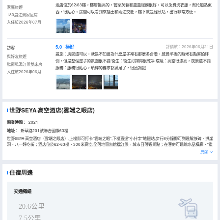
酒店位於62/63樓，樓層挺高的，管家芙蓉和蟲蟲服務很好，可以免費洗衣服，幫忙加熱東
家庭旅遊
西，很貼心。房間可以看到來福士和兩江交匯，樓下就是輕軌站，出行非常方便。
180度江景家庭房
入住於2026年07月
5.0
極好
評價於：2026年06月21日
訪客
設施：房間還可以，就是不知道為什麼屋子裡有那麼多台階，感覺半夜的時候有點害怕絆
與好友旅遊
倒，但是整個屋子的氛圍很不錯 衞生：衞生打掃得很乾凈 環境：高空很漂亮，夜景還不錯
臨窗私湯江景雙床房
服務：服務很貼心，瑣碎的要求都滿足了，很感謝餓
入住於2026年06月
世野SEYA·高空酒店(雲端之眼店)
開業時間：
2021
地址：
新華路201號聯合國際63樓
世野SEYA·高空酒店（雲端之眼店）,上樓即可打卡“雲端之眼”,下樓直達“小什字”地鐵站,步行8分鐘即可到達解放碑、洪崖
洞、八一好吃街；酒店位於62-63樓、300米高空,全落地窗無遮擋江景，城市日落觀景點；在客房可遠眺水晶橫廊、“重
慶你好”、俯瞰兩江交匯。酒店提供24小時代取外賣、免費洗衣烘乾、花灑+頂噴雙淋浴模式、浴缸每日消毒、早餐供應
展開
至中午12點等服務。作為邁點研究院評選的“中國中高端酒店百強品牌”,世野酒店集團嚴苛的衞生和安保措施保障客人的
安心體驗。
住宿周邊
交通樞紐
20.6公里
7.5公里