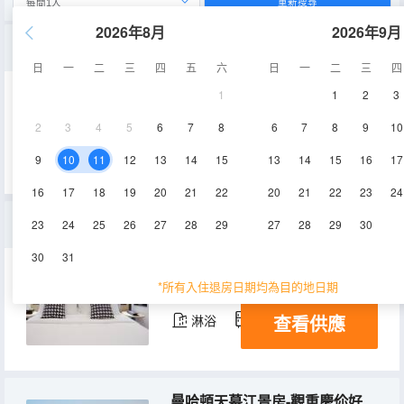
重新搜尋
2026年8月
2026年9月
180度江景臨窗私湯房
日
一
二
三
四
五
六
日
一
二
三
四
1
1
2
3
48㎡
62-63層
空調
2
3
4
5
6
7
8
6
7
8
9
10
查看供應
淋浴
冰箱
9
10
11
12
13
14
15
13
14
15
16
17
16
17
18
19
20
21
22
20
21
22
23
24
特惠江景大床房
23
24
25
26
27
28
29
27
28
29
30
30
31
28㎡
62-63層
空調
*所有入住退房日期均為目的地日期
查看供應
淋浴
冰箱
曼哈頓天幕江景房-觀重慶伱好