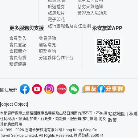
旅遊禮券
惡劣天氣通知
旅遊短片
簽證及入境須知
電子印花
旅行團報名及責任細則
更多服務與支援
永安旅遊APP
會員登入
會員活動
會員登記
顧客意見
會籍簡介
服務查詢
會員有賞
分銷夥伴合作平台
精選優惠
關注我們
[object Object]
本網頁所顯示之價格因應產品種類及出發日期而有所不同，不包括
站點地圖
私隱
|
任何稅項、燃油附加費、行政費、簽証費、服務費(旅行團適用)及
政策
其他應繳費用
© 1999 - 2026 香港永安旅遊有限公司 Hong Kong Wing On
Travel Service Limited. All Rights Reserved. 牌照號碼: 350074