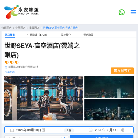
特價酒店
>
中國酒店
>
重慶酒店
>
世野SEYA·高空酒店(雲端之眼店)
酒店概览
住客點評（1798）
設施簡介
酒店政策
世野SEYA·高空酒店(雲端之
眼店)
新華路201號聯合國際63樓
現在就預訂
全部設施>
2026年08月10日
週一
2026年08月11日
週二
1 晚