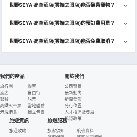
世野SEYA·高空酒店(雲端之眼店)能否攜帶寵物？
世野SEYA·高空酒店(雲端之眼店)的預訂費用是？
世野SEYA·高空酒店(雲端之眼店)能否免費取消？
我們的產品
關於我們
旅行團
機票
公司背景
酒店
自由行
最新動向
郵輪
船票
新聞發佈
高鐵火車票
當地體驗
分行位置
港玩港食
獨立包團
人才招聘及發展
私隱政策
旅遊資訊
旅遊服務
旅遊攻略
旅客須知
航班資料
旅遊保險
航空公司資料