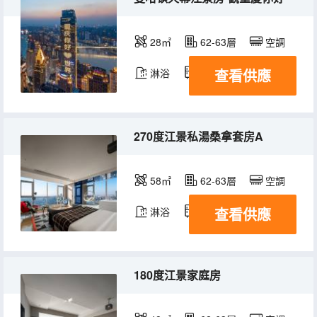
28㎡
62-63層
空調
查看供應
淋浴
冰箱
270度江景私湯桑拿套房A
58㎡
62-63層
空調
查看供應
淋浴
冰箱
180度江景家庭房