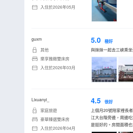
入住於2026年05月
5.0
guxm
極好
其他
與妹妹一起去三峽乘坐
樂享雅緻雙床房
入住於2026年03月
4.5
Lixuanyi_
很好
家庭旅遊
上個月20號陪家裡長
江大台階旁邊，周邊吃
豪華臻選雙床房
是挺好的。房間面積也
入住於2026年04月