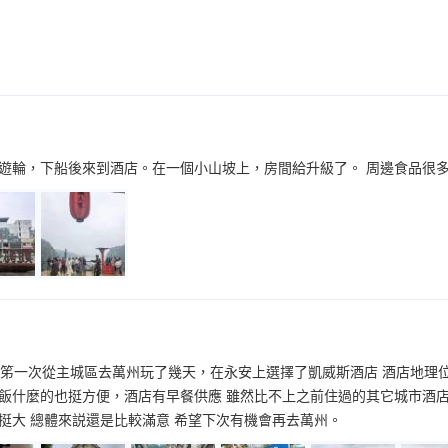
遊輪，下船後來到酒店。在一個小山坡上，房間給升級了。 周邊食品很
者笫一次從主城區去萬州玩了幾天，在永安上選擇了凱威斯酒店 酒店地理
飯什麼的也挺方便，酒店有早餐供應 雖然比不上之前住過的其它城市酒店
挺大 總體來説還是比較滿意 希望下次有機會再去萬州。