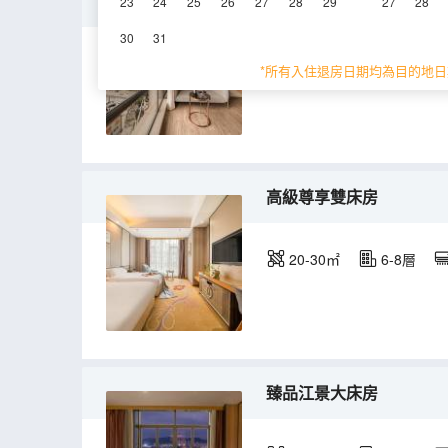
漫享晨曦情侶圓床房
23
24
25
26
27
28
29
27
28
30
31
20-30㎡
6層
*所有入住退房日期均為目的地日
高級尊享雙床房
20-30㎡
6-8層
臻品江景大床房