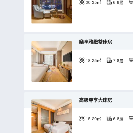
20-35㎡
6-8層
樂享雅緻雙床房
18-25㎡
7-8層
高級尊享大床房
15-20㎡
6-8層