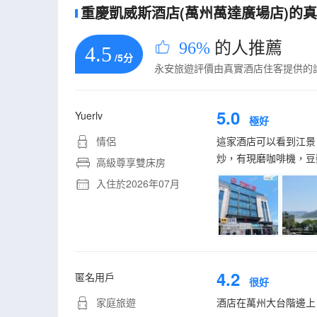
重慶凱威斯酒店(萬州萬達廣場店)的真實
96%
的人推薦
4.5
/5分
永安旅遊評價由真實酒店住客提供的
5.0
Yuerlv
極好
情侶
這家酒店可以看到江景
炒，有現磨咖啡機，豆
高級尊享雙床房
入住於2026年07月
4.2
匿名用戶
很好
家庭旅遊
酒店在萬州大台階邊上