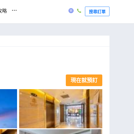
...
攻略
搜尋訂單
現在就預訂