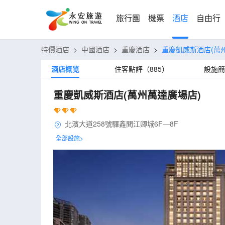
旅行團
機票
酒店
自由行
特價酒店
>
中國酒店
>
重慶酒店
>
重慶凱威斯酒店(萬
酒店概览
住客點評（885）
設施簡
重慶凱威斯酒店(萬州萬達廣場店)
北濱大道258號驛鑫閲江卿城6F—8F
全部設施>