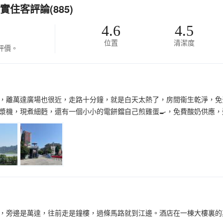
住客評論(885)
4.6
4.5
位置
清潔度
評價。
，離萬達廣場也很近，走路十分鐘，就是白天太熱了，房間衞生乾淨，免
漿機，現煮細麪，還有一個小小的電餅鐺自己煎雞蛋🍳，免費酸奶供應，
，旁邊是萬達，往前走是鐘樓，過條馬路就到江邊。酒店在一棟大樓裏的