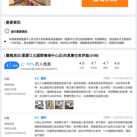
重要資訊
城市重要資訊
為貫徹落實重慶市人民代表大會常務委員會通過的《重慶市生活垃圾管理條例》的相關規定，酒店客房不主動提供
一次性用品；酒店餐廳不主動提供一次性餐具。如您有任何需要，請聯繫酒店賓客服務中心，感謝您的理解。
麗楓酒店(重慶江北國際機場中心店)的真實住客評論(3199)
4.6
4.7
4.7
4.6
99%
的人推薦
4.7
/5分
位置
清潔度
服務
設施
永安旅遊評價由真實酒店住客提供的評價。
5.0
極好
評價於：2026年08月06日
訪客
這次入住麗楓酒店整體感受很不錯，進到房間第一感覺就是收拾得很乾凈，沒有奇怪的異
商務旅客
味，床品摸起來也清爽舒服。衞生間打理得到位，乾濕分離，出水穩定。前台辦理入住速度
高級大床房
也還可以，溝通態度友善。周邊吃飯買東西都挺方便，出行也省事。房間整體比較安靜，奔
入住於2026年08月
波一天回來可以好好休息，整體性價比可以，出差轉機住這裏很合適。
5.0
極好
評價於：2026年08月03日
訪客
在辦入住的時候，房間幫忙換了一個靠後面小區的房間，挺不錯的，酒店也有免費的接送機
商務旅客
服務房間裏面衞生這些都挺不錯的，乾淨衞生整潔，是連鎖酒店出行這些也比較方便，在機
高級大床房
場附近的，去機場坐飛機這些比較方便，過去的時間也比較快，15分鐘就能到機場，還是
入住於2026年08月
挺不錯的