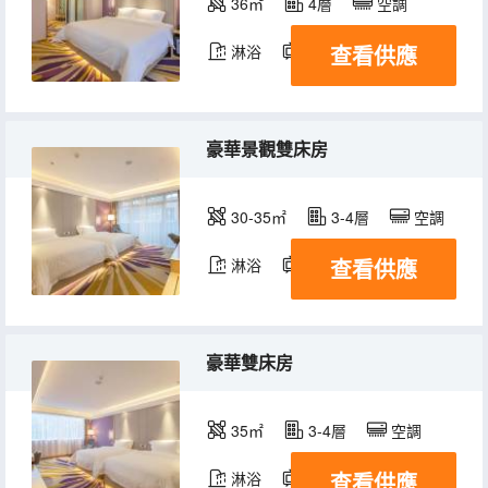
36㎡
4層
空調
查看供應
淋浴
電視機
冰箱
豪華景觀雙床房
30-35㎡
3-4層
空調
查看供應
淋浴
電視機
冰箱
豪華雙床房
35㎡
3-4層
空調
查看供應
淋浴
電視機
冰箱