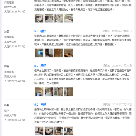
轉機過夜預訂的麗楓酒店，地段優勢很突出。來回機場有接送機，不用自己費心打車，出行
商務旅客
輕鬆不少。周邊商鋪種類豐富，逛街、就餐都不用跑遠，夜間休閑聚餐也很便利。辦理入住
標準大床房
流程順暢，前台工作人員很貼心，有幸升級房型，短暫休息居住感受很好。
入住於2026年07月
5.0
極好
評價於：2026年07月30日
訪客
這家酒店在機場附近，離機場還是比較近的，去機場大概10多分鐘，辦入住的前台服務態
商務旅客
度蠻好的，房間給安排了一個更安靜的房間。還可以，內部空間挺大的，房間打掃的也還算
高級大床房
乾淨，床鋪柔軟度比較適中，酒店周邊吃東西這些也還比較方便，整體還行。
入住於2026年07月
5.0
極好
評價於：2026年07月30日
訪客
在平台上預訂了一個房間，前台的服務態度挺好的，給房間做了升級，安排了舒適且有窗戶
商務旅客
的房間。酒店距離機場也是比較近的，出行相對比較方便，距離地鐵站大概也是10分鐘左
高級大床房
右的時間，主要是酒店周圍吃飯購物很方便，有個大型的商場，房間裡邊也比較乾淨整潔，
入住於2026年07月
挺不錯的一次入住體驗
5.0
極好
評價於：2026年07月26日
訪客
是在晚上的時候辦入住，在永安上看見他們家酒店挺不錯，距離機場也近，很方便。辦入住
情侶
時，前台的小姐姐幫忙升級了一個房間，整體挺不錯的，他們的工作人員都很熱情周到，酒
高級大床房
店周圍吃的也比較多 ，對面就是一個商場，離她們酒店就幾分鐘，還是很方便的。坐飛機
入住於2026年07月
比較方便15分鐘左右就到了