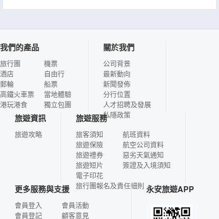
我們的產品
關於我們
旅行團
機票
公司背景
酒店
自由行
最新動向
郵輪
船票
新聞發佈
高鐵火車票
當地體驗
分行位置
港玩港食
獨立包團
人才招聘及發展
私隱政策
旅遊資訊
旅遊服務
旅遊攻略
旅客須知
航班資料
旅遊保險
航空公司資料
旅遊禮券
惡劣天氣通知
旅遊短片
簽證及入境須知
電子印花
旅行團報名及責任細則
更多服務與支援
永安旅遊APP
會員登入
會員活動
會員登記
顧客意見