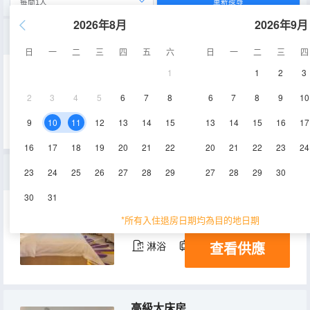
重新搜尋
2026年8月
2026年9月
豪華景觀大床房
日
一
二
三
四
五
六
日
一
二
三
四
1
1
2
3
20-25㎡
4層
空調
2
3
4
5
6
7
8
6
7
8
9
10
查看供應
淋浴
電視機
冰箱
9
10
11
12
13
14
15
13
14
15
16
17
16
17
18
19
20
21
22
20
21
22
23
24
豪華大床房
23
24
25
26
27
28
29
27
28
29
30
30
31
20-25㎡
3-4層
空調
*所有入住退房日期均為目的地日期
查看供應
淋浴
電視機
冰箱
高級大床房