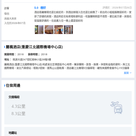
5.0
極好
評價於：2026年07月26日
訪客
酒店距離機場也是比較近的，到酒店辦理入住也是比較晚了。前台的小姐姐服務挺好的，安
情侶
排了舒適的房間，酒店附近也有商場和便利店，吃飯購物倒是不用愁，都比較方便，房間也
高級大床房
挺寬敞舒適的。在這邊入住一晚上還是挺好的
入住於2026年07月
麗楓酒店(重慶江北國際機場中心店)
開業時間：
2018
装修時間；
2018
地址：
桃源大道247號紅樹林小區28幢3樓
麗楓酒店(重慶江北國際機場中心店)地處渝北空港園區中心地帶，獨享購物，飲食，娛樂，休閒和金融的便利，與江北
國際機場，渝北汽車總站，輕軌3號線，遛馬山公園毗鄰，酒店離江北機場5分鐘車程，離悅來國際會展中心15分鐘車
程,擁有便捷的交通條件，悠閒自然的地理豪華。 酒店是鉑濤集團力推的中端酒店連鎖品牌，是以天然薰衣草香氣為特色
展開
的舒適體驗型酒店，通過對健康睡眠、清新呼吸、自然親膚及特色服務的細膩打造，致力為您提供一個貼心舒適、親近
自然的商旅住宿空間。 酒店客房智能化控制、配置高級定製慕思床墊及洗漱用品、智能音效輔助睡眠、網絡急速WIFI，
免費接機，能滿足商旅人士的需求，餐廳全天提供簡餐、茶飲，是您出差，旅遊度假的理想選擇，酒店全體員工竭誠歡
住宿周邊
迎您的光臨體驗。
交通樞紐
4.3公里
8.3公里
地鐵站