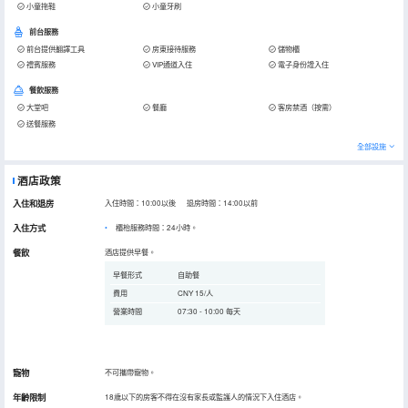
小童拖鞋
小童牙刷
前台服務
前台提供翻譯工具
房東接待服務
儲物櫃
禮賓服務
VIP通道入住
電子身份證入住
餐飲服務
大堂吧
餐廳
客房禁酒（按需）
送餐服務
全部設施
酒店政策
入住和退房
入住時間：10:00以後 退房時間：14:00以前
入住方式
櫃枱服務時間：24小時。
餐飲
酒店提供早餐。
早餐形式
自助餐
費用
CNY 15/人
營業時間
07:30 - 10:00 每天
寵物
不可攜帶寵物。
年齡限制
18歲以下的房客不得在沒有家長或監護人的情況下入住酒店。