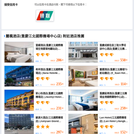
接受信用卡
可以信用卡在酒店付款，閣下可使用以下信用卡：
麗楓酒店(重慶江北國際機場中心店)
附近酒店推薦
富縵酒店(重慶江北國際機
重慶成都信息工程大學培
場空港廣場地鐵站店)
訓中心酒店(重慶江北機場
(Fuman Hotel
店) (Chengdu
(Chongqing Jiangbei
University of
International Airport))
Information Technology
206+
550+
HKD
HKD
4.6
/ 5
4.6
/ 5
Training Center)
希岸酒店(重慶江北國際機
藝選酒店(重慶江北機場T3
場店) (Xana Hotelle
航站樓店) (E_Xuan Hotel
(Chongqing Jiangbei
(Jiangbei International
International Airport))
Airport Branch))
235+
114+
HKD
HKD
4.7
/ 5
4.5
/ 5
家心怡酒店(重慶江北國際
重慶鉑港酒店(重慶江北機
機場店) (Jiaxinyi Hotel
場金港國際購物中心店)
(Chongqing Jiangbei
(Bogang Hotel)
International Airport))
231+
259+
HKD
HKD
4.4
/ 5
4.7
/ 5
駿源大酒店(江北國際機場
Lan Hotel(江北國際機場
店) (Junyuan Grand
店) (Lan Hotel (Jiangbei
Hotel (Jiangbei
International Airport
International Airport
Branch))
Branch))
297+
152+
HKD
HKD
4.5
/ 5
4.7
/ 5