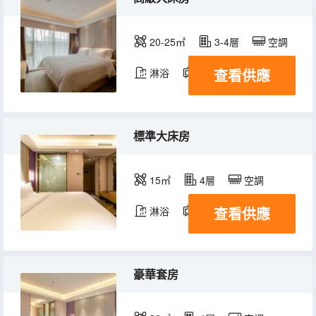
20-25㎡
3-4層
空調
查看供應
淋浴
電視機
冰箱
標準大床房
15㎡
4層
空調
查看供應
淋浴
電視機
冰箱
豪華套房