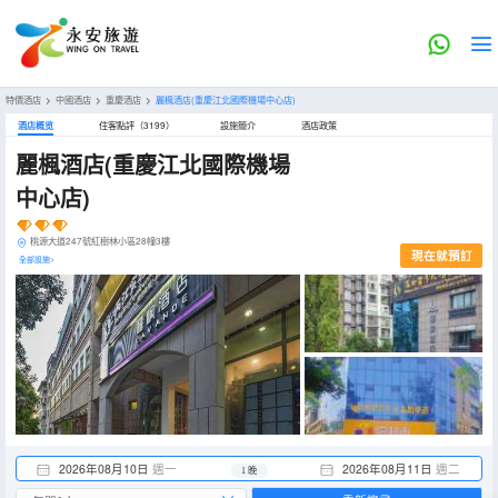
特價酒店
>
中國酒店
>
重慶酒店
>
麗楓酒店(重慶江北國際機場中心店)
酒店概览
住客點評（3199）
設施簡介
酒店政策
麗楓酒店(重慶江北國際機場
中心店)
桃源大道247號紅樹林小區28幢3樓
現在就預訂
全部設施>
2026年08月10日
週一
2026年08月11日
週二
1 晚