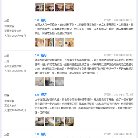
5.0
極好
評價於：2026年08月02日
訪客
在酒店入住一個晚上，前台服務不錯，房間乾淨衞生整潔，床品也挺舒適的，房間寬敞，衞
商務旅客
生間也比較大，洗漱用品比較齊全。總的來説，這是一次不錯的入住體驗，酒店距離機場比
豪華景觀雙床房
較近，周邊吃飯出行也是很方便的
入住於2026年08月
5.0
極好
評價於：2026年08月01日
訪客
酒店在機場附近還蠻近的，去機場檢查服務態度還行，辦入住的時候態度挺温和的，周邊的
其他
話有一個小商場吃點東西，這些的話還也比較方便。打飛機的話選擇交通方便的酒店還是可
豪華景觀雙床房
以的，去機場的話也比較近，他們家的話有免費接送機場可以預約登記一下，不過去機場的
入住於2026年07月
話打車更方便一些，比較近嘛，房間還可以挺乾淨的還行。
5.0
極好
評價於：2026年07月31日
訪客
上午在酒店辦理的入住，前台的小哥和接待挺不錯的，給房間安排了升級，住了一個有窗戶
商務旅客
而且要舒適一點的房間，房間裡邊的衞生比較乾淨整潔，床和床品都挺舒適的。房間裡邊兒
高級大床房
也比較寬敞，入住1晚上體驗感很不錯。而且酒店附近有商場和購物的地方，吃飯也比較方
入住於2026年07月
便，值得推薦
5.0
極好
評價於：2026年07月31日
訪客