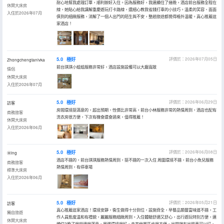
耐心地幫我處理訂單，順利辦好入住。因為服務好，我連續住了幾晚，酒店前台服務全程在
休閑大床房
線，她貼心給我講解重慶遊玩打卡路線，還細心教我省錢打車的小技巧。温柔的笑容、面面
入住於2026年07月
俱到的細緻服務，消解了一個人出門的陌生與不安，整趟旅途都覺得格外温暖。真心推薦這
家酒店！
5.0
極好
評價於：2026年07月05日
Zhongchengtanlvka
前台琪琪小姐姐服務非常好，酒店設施設備可以大廳寬敞
情侶
休閑大床房
入住於2026年07月
5.0
極好
評價於：2026年06月29日
訪客
房間環境挺滿意的，超出預期，性價比非常高，前台小林服務非常的熱情周到，酒店也配有
商務旅客
洗衣房很方便，下次有機會還會過來，值得推薦！
休閑大床房
入住於2026年06月
5.0
極好
評價於：2026年06月08日
Ⓜ️ing
酒店不錯的，前台琪琪服務熱情周到，挺不錯的一次入住 周圍環境不錯，前台小魚兒服務
商務旅客
熱情周到，有停車場
標準大床房
入住於2026年06月
5.0
極好
評價於：2026年05月21日
訪客
真心推薦這家酒店！環境安靜，衞生做得十分到位，設施齊全，早餐品類豐富味道不錯，工
獨自旅遊
作人員態度温和有禮貌，麗麗服務細緻周到。入住體驗舒適又舒心，出行遊玩特別方便，連
休閑大床房
續住2晚了很舒適很滿意，周邊環境很好，去其他景區也很方便，出門就有出租車可以打，