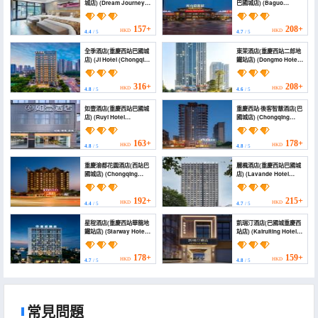
城店) (Dream Journey
巴國城店) (Baguo
Hotel (Chongqing West
Garden Hotel)
Railway Station
Baguocheng))
157+
208+
HKD
HKD
4.4
/ 5
4.7
/ 5
全季酒店(重慶西站巴國城
東茉酒店(重慶西站二郎地
店) (JI Hotel (Chongqing
鐵站店) (Dongmo Hotel
Baguocheng))
(Train West Station
Branch))
316+
208+
HKD
HKD
4.8
/ 5
4.6
/ 5
如壹酒店(重慶西站巴國城
重慶西站·後客智慧酒店(巴
店) (Ruyi Hotel
國城店) (Chongqing
(Chongqing West
West Railway Station
Station Baguocheng
Houke Wisdom Hotel
Branch))
(Baguocheng Branch))
163+
178+
HKD
HKD
4.8
/ 5
4.8
/ 5
重慶渝都花園酒店(西站巴
麗楓酒店(重慶西站巴國城
國城店) (Chongqing
店) (Lavande Hotel
Yudu Garden Hotel
(Chongqing West
(West Railway Station
Railway Station
Baguocheng Branch))
Baguocheng))
192+
215+
HKD
HKD
4.4
/ 5
4.7
/ 5
星程酒店(重慶西站華龍地
凱瑞汀酒店(巴國城重慶西
鐵站店) (Starway Hotel
站店) (Kairuiting Hotel
(Chongqing West
(Baguocheng
Railway Station
Chongqing West
Hualong Subway
Railway Station))
178+
159+
HKD
HKD
4.7
/ 5
4.8
/ 5
Station))
常見問題