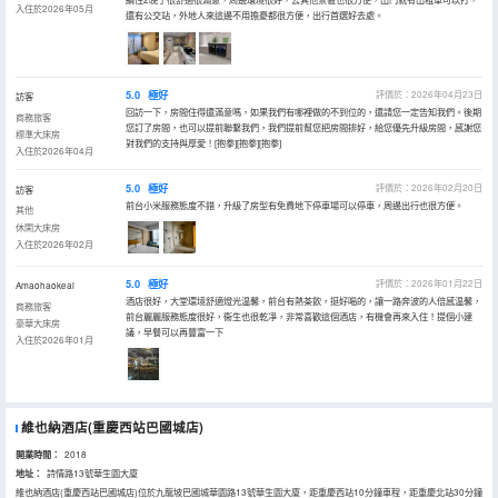
入住於2026年05月
還有公交站，外地人來這邊不用擔憂都很方便，出行首選好去處。
5.0
極好
評價於：2026年04月23日
訪客
回訪一下，房間住得還滿意嗎，如果我們有哪裡做的不到位的，還請您一定告知我們。後期
商務旅客
您訂了房間，也可以提前聯繫我們，我們提前幫您把房間排好，給您優先升級房間，感謝您
標準大床房
對我們的支持與厚愛！[抱拳][抱拳][抱拳]
入住於2026年04月
5.0
極好
評價於：2026年02月20日
訪客
前台小米服務態度不錯，升級了房型有免費地下停車場可以停車，周邊出行也很方便。
其他
休閑大床房
入住於2026年02月
5.0
極好
評價於：2026年01月22日
Amaohaokeai
酒店很好，大堂環境舒適燈光温馨，前台有熱茶飲，挺好喝的，讓一路奔波的人倍感温馨，
商務旅客
前台麗麗服務態度很好，衞生也很乾凈，非常喜歡這個酒店，有機會再來入住！提個小建
豪華大床房
議，早餐可以再豐富一下
入住於2026年01月
維也納酒店(重慶西站巴國城店)
開業時間：
2018
地址：
詩情路13號華生園大廈
維也納酒店(重慶西站巴國城店)位於九龍坡巴國城華園路13號華生園大廈，距重慶西站10分鐘車程，距重慶北站30分鐘