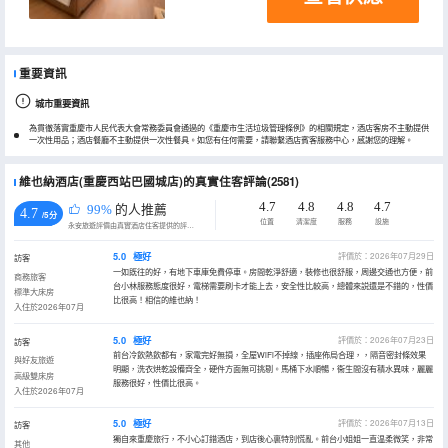
重要資訊
城市重要資訊
為貫徹落實重慶市人民代表大會常務委員會通過的《重慶市生活垃圾管理條例》的相關規定，酒店客房不主動提供
一次性用品；酒店餐廳不主動提供一次性餐具。如您有任何需要，請聯繫酒店賓客服務中心，感謝您的理解。
維也納酒店(重慶西站巴國城店)的真實住客評論(2581)
4.7
4.8
4.8
4.7
99%
的人推薦
4.7
/5分
位置
清潔度
服務
設施
永安旅遊評價由真實酒店住客提供的評價。
5.0
極好
評價於：2026年07月29日
訪客
一如既往的好，有地下車庫免費停車。房間乾淨舒適，裝修也很舒服，周邊交通也方便，前
商務旅客
台小林服務態度很好，電梯需要刷卡才能上去，安全性比較高，總體來説還是不錯的，性價
標準大床房
比很高！相信的維也納！
入住於2026年07月
5.0
極好
評價於：2026年07月23日
訪客
前台冷飲熱飲都有，家電完好無損，全屋WiFi不掉線，插座佈局合理，，隔音密封條效果
與好友旅遊
明顯，洗衣烘乾設備齊全，硬件方面無可挑剔。馬桶下水順暢，衞生間沒有積水異味，麗麗
高級雙床房
服務很好，性價比很高。
入住於2026年07月
5.0
極好
評價於：2026年07月13日
訪客
獨自來重慶旅行，不小心訂錯酒店，到店後心裏特別慌亂。前台小姐姐一直温柔微笑，非常
其他