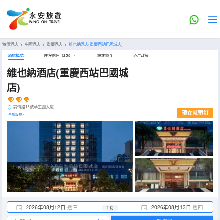
特價酒店
>
中國酒店
>
重慶酒店
>
維也納酒店(重慶西站巴國城店)
酒店概览
住客點評（2581）
設施簡介
酒店政策
維也納酒店(重慶西站巴國城
店)
詩情路13號華生園大廈
現在就預訂
全部設施>
2026年08月12日
週三
2026年08月13日
週四
1 晚