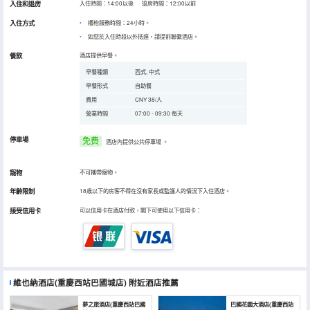
入住和退房
入住時間：14:00以後 退房時間：12:00以前
入住方式
櫃枱服務時間：24小時。
如您於入住時段以外抵達，請提前聯繫酒店。
餐飲
酒店提供早餐。
早餐種類
西式, 中式
早餐形式
自助餐
費用
CNY 38/人
營業時間
07:00 - 09:30 每天
停車場
免费
酒店內提供公共停車場
。
寵物
不可攜帶寵物。
年齡限制
18歲以下的房客不得在沒有家長或監護人的情況下入住酒店。
接受信用卡
可以信用卡在酒店付款，閣下可使用以下信用卡：
維也納酒店(重慶西站巴國城店)
附近酒店推薦
夢之旅酒店(重慶西站巴國
巴國花園大酒店(重慶西站