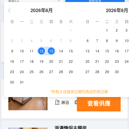
重新搜尋
2026年8月
2026年9月
休閒大床房
日
一
二
三
四
五
六
日
一
二
三
四
1
1
2
3
18-20㎡
7-12層
空調
2
3
4
5
6
7
8
6
7
8
9
10
查看供應
淋浴
電視機
9
10
11
12
13
14
15
13
14
15
16
17
16
17
18
19
20
21
22
20
21
22
23
24
標準大床房
23
24
25
26
27
28
29
27
28
29
30
30
31
25㎡
6-12層
空調
*所有入住退房日期均為目的地日期
查看供應
淋浴
電視機
浪漫情侶主題房