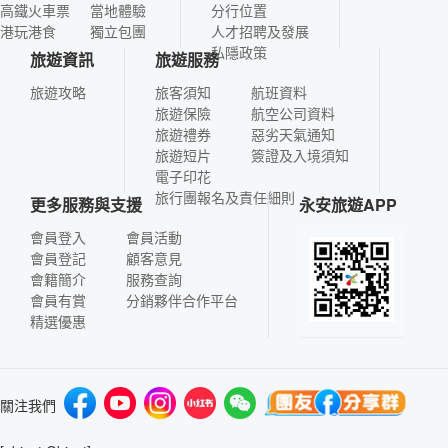
高鐵火車票
當地體驗
分行位置
港玩港食
獨立包團
人才招聘及發展
私隱政策
旅遊資訊
旅遊服務
旅遊攻略
旅客須知
航班資料
旅遊保險
航空公司資料
旅遊禮券
惡劣天氣通知
旅遊短片
簽證及入境須知
電子印花
旅行團報名及責任細則
更多服務與支援
永安旅遊APP
會員登入
會員活動
會員登記
顧客意見
會籍簡介
服務查詢
會員有賞
分銷夥伴合作平台
精選優惠
關注我們