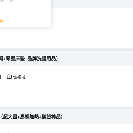
TOTO衞浴+品牌床墊）
29
30
空調
電視機
期
間+零壓床墊+品牌洗護用品）
調
電視機
（超大窗+馬桶加熱+鵝絨棉品）