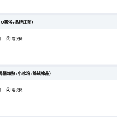
TO衞浴+品牌床墊）
調
電視機
馬桶加熱+小冰箱+鵝絨棉品）
調
電視機