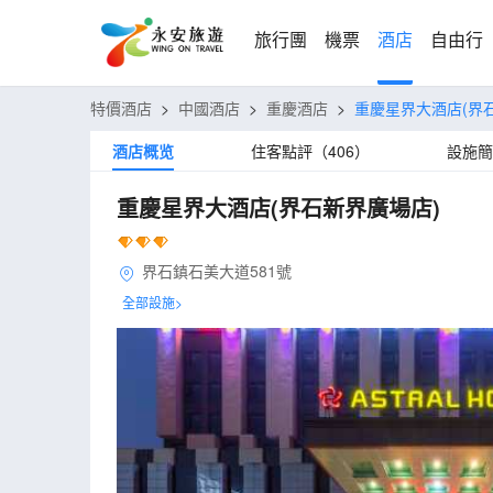
旅行團
機票
酒店
自由行
特價酒店
>
中國酒店
>
重慶酒店
>
重慶星界大酒店(界
酒店概览
住客點評（406）
設施簡
重慶星界大酒店(界石新界廣場店)
界石鎮石美大道581號
全部設施>