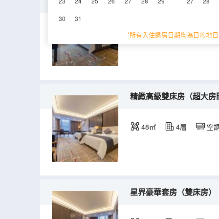
輕奢豪華大床房（超大窗+
23
24
25
26
27
28
29
27
28
30
31
48㎡
5-6層
*所有入住退房日期均為目的地日
精緻高級雙床房（超大房
48㎡
4層
空
星界豪華套房（雙床房）