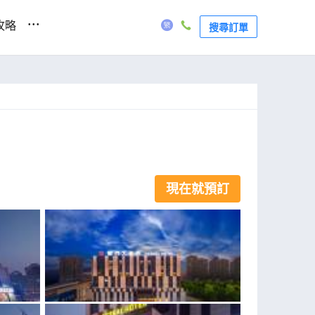
...
攻略
搜尋訂單
現在就預訂