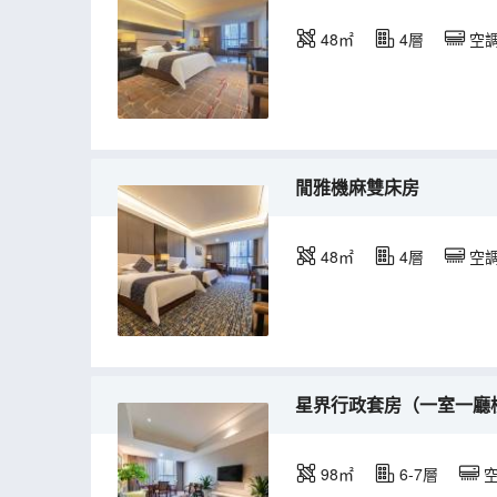
48㎡
4層
空
閒雅機麻雙床房
48㎡
4層
空
星界行政套房（一室一廳
98㎡
6-7層