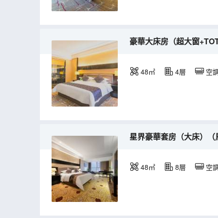
豪華大床房（超大窗+TO
48㎡
4層
空
星界豪華套房（大床）（
48㎡
8層
空