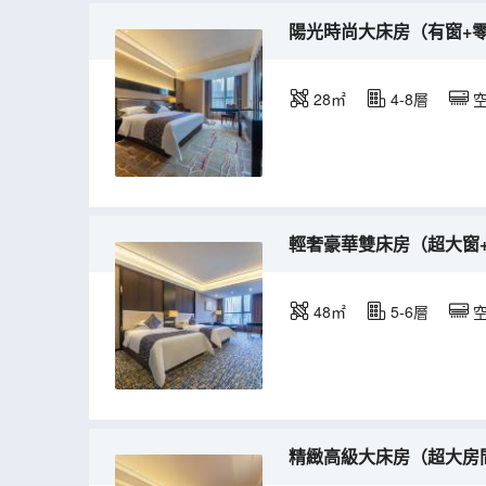
陽光時尚大床房（有窗+
28㎡
4-8層
輕奢豪華雙床房（超大窗+
48㎡
5-6層
精緻高級大床房（超大房