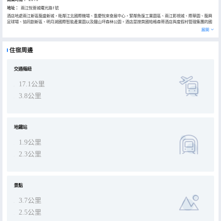
地址：
兩江悅薈城曙光路1號
酒店地處兩江新區龍盛新城，毗鄰江北國際機場、重慶悅來會展中心，緊鄰魚復工業園區、兩江影視城、際華園、龍興
足球場、協同創新區、明月湖國際智能產業園以及鐵山坪森林公園。酒店是按英國帕格森蒂酒店與度假村管理集團的國
際管理標準運營。酒店秉承帕格森蒂酒店與度假村管理集團的“Home away from home”服務理念，以其新穎的設計，
展開
智能化的設施，卓越的會議服務，薈萃各地的美味佳餚，齊全的配套設施，成為您商務下榻、休閒娛樂、會議培訓、婚
壽宴請的理想場所。
住宿周邊
交通樞紐
17.1公里
3.8公里
地鐵站
1.9公里
2.3公里
景點
3.7公里
2.5公里