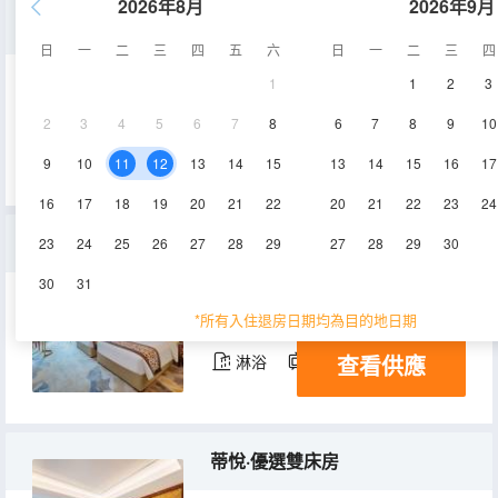
2026年8月
2026年9月
蒂雅·舒享雙床房
日
一
二
三
四
五
六
日
一
二
三
四
1
1
2
3
46-64㎡
2-9層
空調
2
3
4
5
6
7
8
6
7
8
9
10
查看供應
淋浴
電視機
冰箱
9
10
11
12
13
14
15
13
14
15
16
17
16
17
18
19
20
21
22
20
21
22
23
24
蒂逸·攬景雙床房
23
24
25
26
27
28
29
27
28
29
30
30
31
40-46㎡
2-8層
空調
*所有入住退房日期均為目的地日期
查看供應
淋浴
電視機
冰箱
蒂悅·優選雙床房