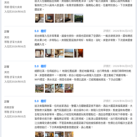
這次入住體驗超出預期，房間都打掃得乾乾淨淨，沒有一點污漬異味，還貼心提供馬桶套。
其他
客房的工作人員待人很温和，有需求迴應很快，服務貼心實在，住着特別安心，下次來還會
蒂朗·雲境大床房
選這家。
入住於2026年06月
5.0
極好
評價於：2026年06月23日
訪客
前台辦理入住非常專業，速度也很快。房間也提前開了空調的，一進去就很涼快，還有贈送
其他
的水果小吃，非常貼心。房間配套設施非常好，有陽台、浴缸，床墊非常軟。下次過來還會
蒂雅·舒享大床房
繼續入住。
入住於2026年06月
5.0
極好
評價於：2026年06月03日
訪客
細節拉滿，住得超舒心！ 地理位置超讚，靠近地鐵/景區，出行零負擔。房間打掃得特別乾
其他
淨，床墊軟硬適中，一夜好眠。前台小姐姐miya辦理入住超快，還主動給了周邊攻略。
蒂雅·舒享大床房
WiFi穩定、熱水充足，隔音也很棒。性價比超高，已經推薦給朋友，下次必回購！
入住於2026年05月
5.0
極好
評價於：2026年06月02日
訪客
這次來龍興辦事，住的這家酒店，整體入住體驗還是很不錯的，酒店大體是英倫風建築，大
商務旅客
堂裝修大氣雅緻，進門氛圍感拉滿。前台接待小向，辦理入住效率很快，態度温和有禮貌，
蒂雅·舒享大床房
全程沒有多餘等待，還貼心介紹告知周邊遊玩和用餐點位。酒店自帶露天和地下停車場，自
入住於2026年05月
駕停車也很方便，離龍興足球場、兩江影視城、三板溪公園車程很近，出行逛吃都省事，去
江北機場交通也順暢。不管是商務出差還是親子短途度假都很合適，性價比在同檔次五星酒
店裡很能打，下次再來龍興還會首選這家，真心推薦！