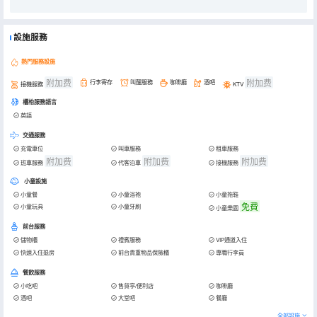
設施服務
熱門服務設施
附加费
附加费
行李寄存
叫醒服務
咖啡廳
酒吧
接機服務
KTV
櫃枱服務語言
英語
交通服務
充電車位
叫車服務
租車服務
附加费
附加费
附加费
班車服務
代客泊車
接機服務
小童設施
小童餐
小童浴袍
小童拖鞋
免費
小童玩具
小童牙刷
小童樂園
前台服務
儲物櫃
禮賓服務
VIP通道入住
快速入住退房
前台貴重物品保險櫃
專職行李員
餐飲服務
小吃吧
售貨亭/便利店
咖啡廳
酒吧
大堂吧
餐廳
全部設施