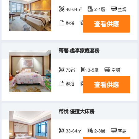
46-64㎡
2-4層
空調
查看供應
淋浴
電視機
冰箱
蒂馨·趣享家庭套房
73㎡
3-5層
空調
查看供應
淋浴
電視機
冰箱
蒂悅·優選大床房
33-64㎡
2-8層
空調