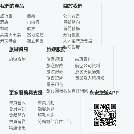
我們的產品
關於我們
旅行團
機票
公司背景
酒店
自由行
最新動向
郵輪
船票
新聞發佈
高鐵火車票
當地體驗
分行位置
港玩港食
獨立包團
人才招聘及發展
私隱政策
旅遊資訊
旅遊服務
旅遊攻略
旅客須知
航班資料
旅遊保險
航空公司資料
旅遊禮券
惡劣天氣通知
旅遊短片
簽證及入境須知
電子印花
旅行團報名及責任細則
更多服務與支援
永安旅遊APP
會員登入
會員活動
會員登記
顧客意見
會籍簡介
服務查詢
會員有賞
分銷夥伴合作平台
精選優惠