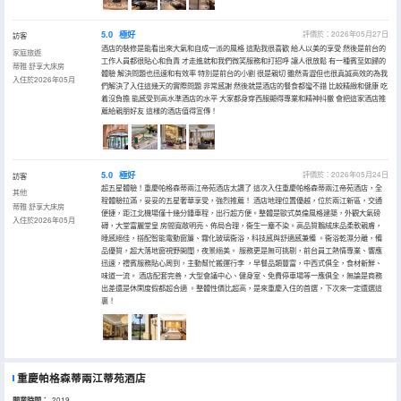
5.0
極好
評價於：2026年05月27日
訪客
酒店的裝修是能看出來大氣和自成一派的風格 這點我很喜歡 給人以美的享受 然後是前台的
家庭旅遊
工作人員都很貼心和負責 才走進就和我們微笑服務和打招呼 讓人很放鬆 有一種賓至如歸的
蒂雅·舒享大床房
體驗 解決問題也迅速和有效率 特別是前台的小劉 很是親切 雖然青澀但也很真誠高效的為我
入住於2026年05月
們解決了入住這幾天的實際問題 非常感謝 然後就是酒店的餐食都蠻不錯 比較精緻和健康 吃
着沒負擔 能感受到高水準酒店的水平 大家都身穿西服顯得專業和精神抖擻 會把這家酒店推
薦給親朋好友 這樣的酒店值得宣傳！
5.0
極好
評價於：2026年05月24日
訪客
超五星體驗！重慶帕格森蒂兩江帝苑酒店太讚了 這次入住重慶帕格森蒂兩江帝苑酒店，全
其他
程體驗拉滿，妥妥的五星奢華享受，強烈推薦！ 酒店地理位置優越，位於兩江新區，交通
蒂雅·舒享大床房
便捷，距江北機場僅十幾分鍾車程，出行超方便。整體是歐式英倫風格建築，外觀大氣磅
入住於2026年05月
礴，大堂富麗堂皇 房間寬敞明亮、佈局合理，衞生一塵不染。高品質鵝絨床品柔軟親膚，
睡感絕佳，搭配智能電動窗簾、霧化玻璃衞浴，科技感與舒適感兼備 。衞浴乾濕分離，備
品優質，超大落地窗視野開闊，夜景絕美。 服務更是無可挑剔，前台員工熱情專業、響應
迅速，禮賓服務貼心周到，主動幫忙搬運行李 ，早餐品類豐富，中西式俱全，食材新鮮、
味道一流。 酒店配套完善，大型會議中心、健身室、免費停車場等一應俱全，無論是商務
出差還是休閑度假都超合適 。整體性價比超高，是來重慶入住的首選，下次來一定還選這
裏！
重慶帕格森蒂兩江蒂苑酒店
開業時間：
2019