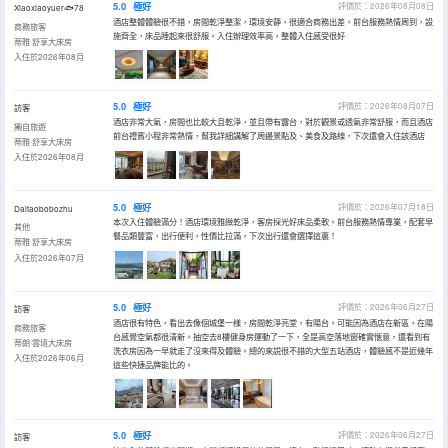
5.0
極好
評價於：2026年08月08日
Xiaoxiaoyuer🐟78
酒店整體體驗很不錯，房間乾淨整潔，環境安靜，很適合商務出差。前台服務熱情周到，設
商務旅客
施齊全，床品睡起來很舒服。入住辦理效率高，整體入住感受很好
蒂雅·舒享大床房
入住於2026年08月
5.0
極好
評價於：2026年08月07日
訪客
酒店非常大氣，房間也比較大且乾淨，並且帶有露台，對於觀景或透氣非常舒服，而且酒店
獨自旅遊
前台禮賓小程非常熱情，幫我詳細講解了周邊景點及、美食及路線，下次還會入住該酒店
蒂雅·舒享大床房
入住於2026年08月
5.0
極好
評價於：2026年07月18日
Daitaobobozhu
本次入住體驗滿分！酒店環境雅緻乾淨，客房採光好床品柔軟。前台服務熱情專業，配套早
其他
餐品類豐富，出行便利，性價比拉滿，下次出行還會選擇這裏！
蒂雅·舒享大床房
入住於2026年07月
5.0
極好
評價於：2026年06月27日
訪客
酒店很有特色，看出去像個城堡一樣，房間乾淨亮堂，有陽台。可能因為酒店在新區，在陽
商務旅客
台感覺空氣都很清新。抽空去8樓健身房運動了一下，全是高空落地窗確實愜意，還看到有
蒂朗·雲境大床房
洗衣房因為一早就走了沒來得及體驗。總的來説很不錯的大型五站酒店，體驗感不是近幾年
入住於2026年06月
這些快捷品牌能比的。
5.0
極好
評價於：2026年06月27日
訪客