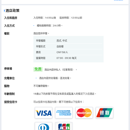
酒店政策
入住和退房
入住時間：14:00以後 退房時間：12:00以前
入住方式
櫃枱服務時間：24小時。
餐飲
酒店提供早餐。
早餐種類
西式, 中式
早餐形式
自助餐
費用
CNY 58/人
營業時間
07:00 - 09:30 每天
停車場
免费
酒店內提供私人（住客專用）
。
充電車位
•
酒店內提供充電樁，直流充電。
寵物
不可攜帶寵物。
年齡限制
18歲以下的房客不得在沒有家長或監護人的情況下入住酒店。
接受信用卡
可以信用卡在酒店付款，閣下可使用以下信用卡：