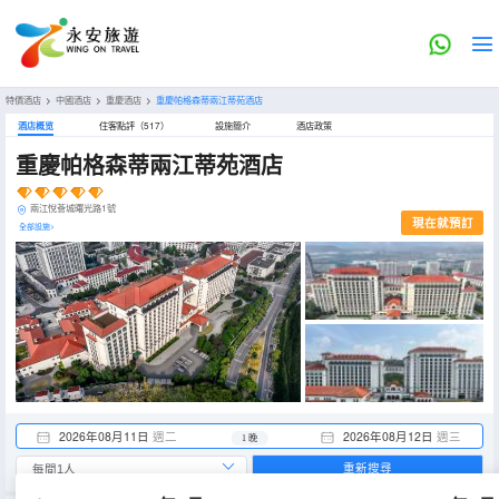
特價酒店
>
中國酒店
>
重慶酒店
>
重慶帕格森蒂兩江蒂苑酒店
酒店概览
住客點評（517）
設施簡介
酒店政策
重慶帕格森蒂兩江蒂苑酒店
兩江悅薈城曙光路1號
現在就預訂
全部設施>
2026年08月11日
週二
2026年08月12日
週三
1 晚
重新搜尋