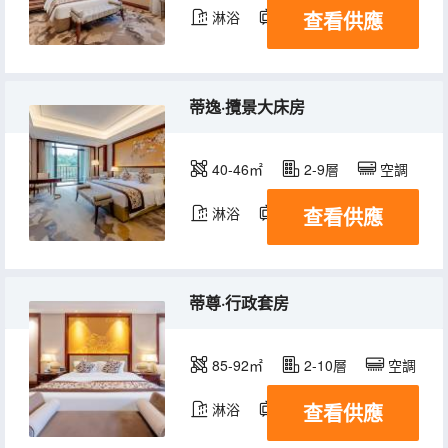
查看供應
淋浴
電視機
冰箱
蒂逸·攬景大床房
40-46㎡
2-9層
空調
查看供應
淋浴
電視機
冰箱
蒂尊·行政套房
85-92㎡
2-10層
空調
查看供應
淋浴
電視機
冰箱