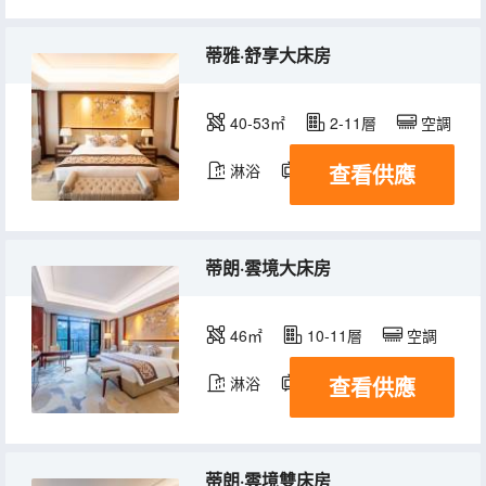
蒂雅·舒享大床房
40-53㎡
2-11層
空調
查看供應
淋浴
電視機
冰箱
蒂朗·雲境大床房
46㎡
10-11層
空調
查看供應
淋浴
電視機
冰箱
蒂朗·雲境雙床房