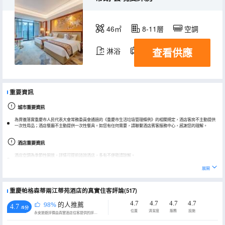
46㎡
8-11層
空調
查看供應
淋浴
電視機
冰箱
重要資訊
城市重要資訊
為貫徹落實重慶市人民代表大會常務委員會通過的《重慶市生活垃圾管理條例》的相關規定，酒店客房不主動提供
一次性用品；酒店餐廳不主動提供一次性餐具。如您有任何需要，請聯繫酒店賓客服務中心，感謝您的理解。
酒店重要資訊
酒店空調為季節性開放，詳情可提前諮詢酒店，多有不便敬請諒解。
展開
重慶帕格森蒂兩江蒂苑酒店的真實住客評論(517)
4.7
4.7
4.7
4.7
98%
的人推薦
4.7
/5分
位置
清潔度
服務
設施
永安旅遊評價由真實酒店住客提供的評價。