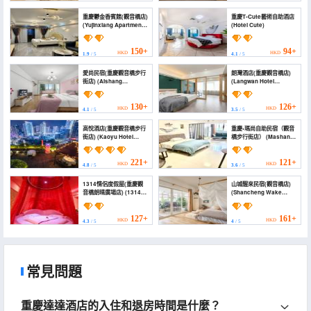
重慶鬱金香賓館(觀音橋店)
重慶T-Cute藝術自助酒店
(Yujinxiang Apartment
(Hotel Cute)
Hotel)
150+
94+
HKD
HKD
1.9
/ 5
4.1
/ 5
愛尚民宿(重慶觀音橋步行
朗灣酒店(重慶觀音橋店)
街店) (Aishang
(Langwan Hotel
Homestay (Chongqing
(Chongqing
Guanyin Bridge
Guanyinqiao))
Pedestrian Street))
130+
126+
HKD
HKD
4.1
/ 5
3.5
/ 5
高悅酒店(重慶觀音橋步行
重慶•瑪尚自助民宿（觀音
街店) (Kaoyu Hotel
橋步行街店） (Mashang
(Chongqing
Hotel (Guanyinqiao
Guanyinqiao
Pedestrian Street))
Pedestrian Street))
221+
121+
HKD
HKD
4.8
/ 5
3.6
/ 5
1314情侶度假屋(重慶觀
山城醒來民宿(觀音橋店)
音橋朗晴廣場店) (1314
(Shancheng Wake
Couples' Holiday Hotel
Homestay
(Chongqing
(Guanyinqiao Branch))
Guanyinqiao))
127+
161+
HKD
HKD
4.3
/ 5
4
/ 5
常見問題
重慶達達酒店的入住和退房時間是什麼？