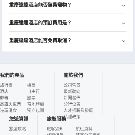
重慶達達酒店能否攜帶寵物？
重慶達達酒店的預訂費用是？
重慶達達酒店能否免費取消？
我們的產品
關於我們
旅行團
機票
公司背景
酒店
自由行
最新動向
郵輪
船票
新聞發佈
高鐵火車票
當地體驗
分行位置
港玩港食
獨立包團
人才招聘及發展
私隱政策
旅遊資訊
旅遊服務
旅遊攻略
旅客須知
航班資料
旅遊保險
航空公司資料