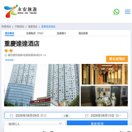
特價酒店
>
中國酒店
>
重慶酒店
>
重慶達達酒店
酒店概览
住客點評（753）
設施簡介
酒店政策
重慶達達酒店
觀音橋西環路8號朗晴廣場A塔26-14
現在就預訂
全部設施>
2026年08月09日
週日
2026年08月10日
週一
1 晚
重新搜尋