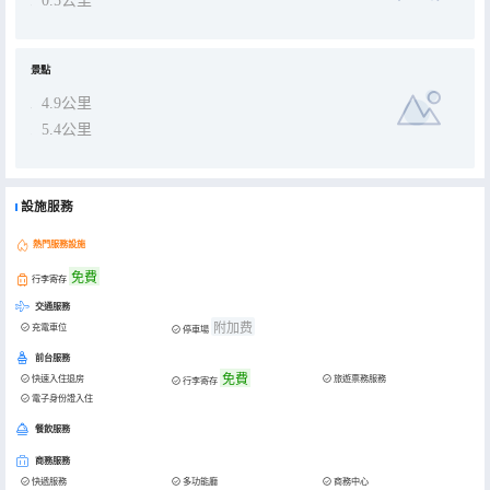
0.5公里
景點
4.9公里
5.4公里
設施服務
熱門服務設施
免費
行李寄存
交通服務
附加费
充電車位
停車場
前台服務
免費
快速入住退房
旅遊票務服務
行李寄存
電子身份證入住
餐飲服務
商務服務
快遞服務
多功能廳
商務中心