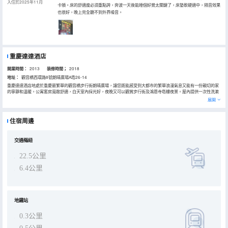
入住於2025年11月
卡頓。床的舒適度必須重點誇，奔波一天後能睡個好覺太關鍵了，床墊軟硬適中，隔音效果
也很好，晚上完全聽不到外界噪音。
重慶達達酒店
開業時間：
2013
装修時間；
2018
地址：
觀音橋西環路8號朗晴廣場A塔26-14
重慶達達酒店地處於重慶最繁華的觀音橋步行街朗晴廣場，讓您既能感受到大都市的繁華浪漫氣息又能有一份親切的家
的寧靜和温暖。公寓套房寬敞舒適，白天室內採光好，夜晚又可以觀賞步行街及鴻恩寺塔樓夜景。屋內提供一次性洗漱
用品，洗髮水香皂 、沐浴液和牙膏等讓您方便入住。樓內24小時保安，讓您安全放心入住又有不被打擾的私人空間。
展開
重慶達達酒店位於全國十大著名商業步行街之一的重慶觀音橋步行街商圈，UME、萬達影城、觀音橋好吃街各色川菜火
鍋小吃均有，鄰近世紀新都、新世界、大融城、重百、北城天街、遠東百貨、星光68等大型購物中心。房間整體面積：
36-58平米，獨門獨戶單間配套、一室一廳，全新四件套一客一換乾淨衞生。高檔裝修，品牌家電衞浴。房內設施齊
住宿周邊
備，寬敞的大床、空調、24小時熱水器、電視 、浴霸、衣櫃、電吹風、甚至洗衣機、冰箱都一應俱全。離家在外的您，
一定希望有一個便捷，乾淨，舒適，温暖的休憩之所，酒店歡迎您的到來。
交通樞紐
22.5公里
6.4公里
地鐵站
0.3公里