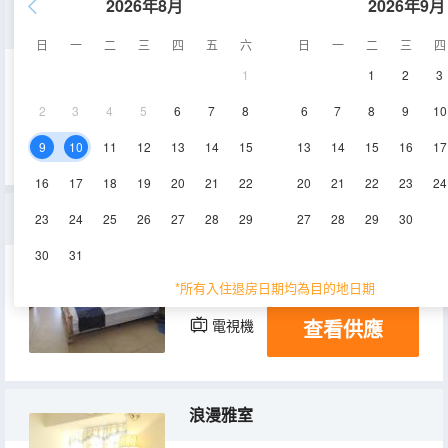
2026年8月
2026年9月
安享豪華今典房
日
一
二
三
四
五
六
日
一
二
三
四
1
1
2
3
50㎡
26層
空調
2
3
4
5
6
7
8
6
7
8
9
10
查看供應
電視機
冰箱
9
10
11
12
13
14
15
13
14
15
16
17
16
17
18
19
20
21
22
20
21
22
23
24
安享景觀家庭三床房
23
24
25
26
27
28
29
27
28
29
30
30
31
60㎡
22層
空調
*所有入住退房日期均為目的地日期
查看供應
電視機
冰箱
浪漫雅室