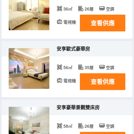
36㎡
26層
空調
查看供應
電視機
冰箱
安享歐式豪華房
56㎡
35層
空調
查看供應
電視機
冰箱
安享豪華景觀雙床房
58㎡
26層
空調