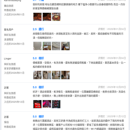
Kanshisudejing
挺好的房間 地址在觀音橋附近聽便捷的地方 樓下蠻多小麪館可以長春很餓特色 而且一月份
獨自旅遊
好便宜啊價格確實挺合適
特惠經濟房
入住於2026年01月
2.5
還行
評價於：2026年01月04日
匿名用戶
房間衞生做得挺差的，床頭板甚至別人擦的血跡。被芯、廁所、遙控器都有不同程度的污
與好友旅遊
漬。但服務挺好的。
浪漫雅室
入住於2026年01月
5.0
極好
評價於：2026年01月04日
Linger
價格實惠，空間大，有洗衣機，還有微波爐值得推薦，下來這邊還定，東西基本齊全，比一
與好友旅遊
般的都好很多很多
安享舒適雙床房
入住於2026年01月
5.0
極好
評價於：2025年12月29日
訪客
好評！酒店很實惠，乾淨衞生，服務態度很好，位置離觀音橋很近，夜景也很漂亮~ 洗澡也
與好友旅遊
很方便，空間很大，晚上睡覺也很安靜，是外出旅遊不錯的選擇。
特惠經濟房
入住於2025年12月
5.0
極好
評價於：2025年11月12日
訪客
商務出行寶藏酒店，高效又舒適 作為經常出差的打工人，這家酒店真的戳中了我的所有需
情侶
求！位置緊鄰商務區，離客戶公司衹有10分鐘車程，節省了超多通勤時間。房間的辦公區
特惠經濟房
域設計很合理，桌椅高度舒適，燈光也適合長時間工作，Wi-Fi網速超快，視頻會議完全不