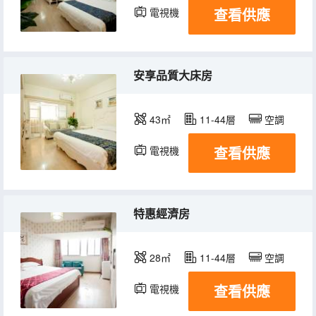
查看供應
電視機
冰箱
安享品質大床房
43㎡
11-44層
空調
查看供應
電視機
冰箱
特惠經濟房
28㎡
11-44層
空調
查看供應
電視機
冰箱