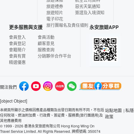
旅遊禮券
惡劣天氣通知
旅遊短片
簽證及入境須知
電子印花
旅行團報名及責任細則
更多服務與支援
永安旅遊APP
會員登入
會員活動
會員登記
顧客意見
會籍簡介
服務查詢
會員有賞
分銷夥伴合作平台
精選優惠
關注我們
[object Object]
本網頁所顯示之價格因應產品種類及出發日期而有所不同，不包括
站點地圖
私隱
|
任何稅項、燃油附加費、行政費、簽証費、服務費(旅行團適用)及
政策
其他應繳費用
© 1999 - 2026 香港永安旅遊有限公司 Hong Kong Wing On
Travel Service Limited. All Rights Reserved. 牌照號碼: 350074