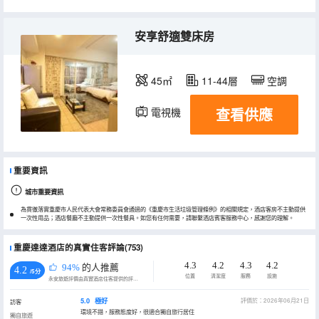
安享舒適雙床房
45㎡
11-44層
空調
查看供應
電視機
冰箱
重要資訊
城市重要資訊
為貫徹落實重慶市人民代表大會常務委員會通過的《重慶市生活垃圾管理條例》的相關規定，酒店客房不主動提供
一次性用品；酒店餐廳不主動提供一次性餐具。如您有任何需要，請聯繫酒店賓客服務中心，感謝您的理解。
重慶達達酒店的真實住客評論(753)
4.3
4.2
4.3
4.2
94%
的人推薦
4.2
/5分
位置
清潔度
服務
設施
永安旅遊評價由真實酒店住客提供的評價。
5.0
極好
評價於：2026年06月21日
訪客
環境不錯，服務態度好，很適合獨自旅行居住
獨自旅遊