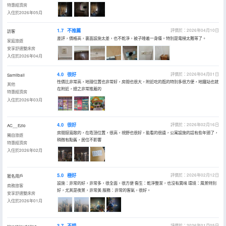
特惠經濟房
入住於2026年05月
1.7
不推薦
評價於：2026年04月10日
訪客
差評，價格高，裏面設施太差，也不乾淨，被子睡着一身癢。特別是電梯太難等了。
家庭旅遊
安享舒適雙床房
入住於2026年04月
4.0
很好
評價於：2026年04月01日
Samllball
性價比非常高，地理位置也非常好，房間也很大，附近吃的逛的特別多很方便，地鐵站也就
其他
在附近，總之非常推薦的
特惠經濟房
入住於2026年03月
4.0
很好
評價於：2026年02月16日
AC__Ezio
房間挺寬敞的，在塔頂位置，很高，視野也很好，能看的很遠，公寓設施的話有些年頭了，
獨自旅遊
稍微有點舊，居住不影響
特惠經濟房
入住於2026年02月
5.0
極好
評價於：2026年02月12日
匿名用戶
設施：非常的好，非常多，很全面，很方便 衞生：乾淨整潔，也沒有異味 環境：風景特別
商務旅客
好，尤其是夜景，非常美 服務：非常的客氣，很好。
安享舒適雙床房
入住於2026年01月
3.7
不錯
評價於：2026年01月05日