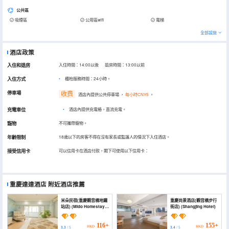
公共區
吸煙區
公用區wifi
電梯
全部設施
酒店政策
入住和退房
入住時間：14:00以後 退房時間：13:00以前
入住方式
櫃枱服務時間：24小時。
停車場
收费
酒店內提供公共停車場
，
每小時CNY5
。
充電車位
•
酒店內提供充電樁，直流充電。
寵物
不可攜帶寵物。
年齡限制
18歲以下的房客不得在沒有家長或監護人的情況下入住酒店。
接受信用卡
可以信用卡在酒店付款，閣下可使用以下信用卡：
重慶達達酒店
附近酒店推薦
米朵民宿(重慶觀音橋地鐵
重慶尚景酒店(觀音橋步行
站店) (Mido Homestay
街店) (Shangjing Hotel)
(Chongqing
Guanyinqiao Subway
Station))
116+
155+
HKD
HKD
3.3
/ 5
3.4
/ 5