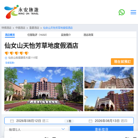
特價酒店
>
中國酒店
>
重慶酒店
>
仙女山天怡芳草地度假酒店
酒店概览
住客點評（1632）
設施簡介
酒店政策
仙女山天怡芳草地度假酒店
仙女山街道銀杏大道110號
現在就預訂
全部設施>
2026年08月12日
週三
2026年08月13日
週四
1 晚
重新搜尋