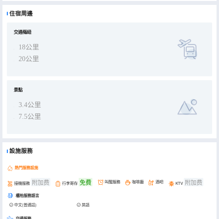
地。 酒店位於重慶武隆仙女山旅遊度假區，擁有不同風格客房，容納 350 人的多功能廳 1 個，小型會議室 2 個，以及
貴賓休息廳、VIP 餐廳、西餐廳、中餐廳、健身房、兒童電子遊戲室等功能齊全的配套設施。酒店由重慶天怡控股集團
住宿周邊
委派的專業團隊進駐管理，服務理念與所屬渝州賓館、霧都賓館一脈相承，細緻入微的服務體現在酒店的每一處，讓賓
客真正享受精緻舒緩的旅行和怡然自得的休閒時光。
交通樞紐
18公里
20公里
景點
3.4公里
7.5公里
設施服務
熱門服務設施
附加费
免費
附加费
叫醒服務
咖啡廳
酒吧
接機服務
行李寄存
KTV
櫃枱服務語言
中文(普通話)
英語
交通服務