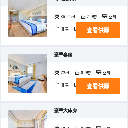
35-41㎡
7-9層
空調
查看供應
淋浴
電視機
豪華套房
72㎡
6-9層
空調
查看供應
淋浴
電視機
冰箱
豪華大床房