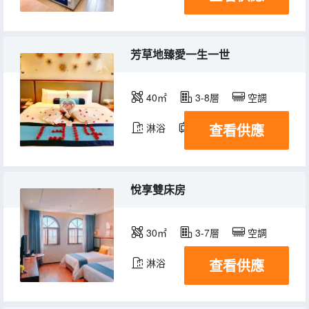
芳草地臻愛一生一世
40㎡
3-8層
空調
查看供應
淋浴
電視機
悅享雙床房
30㎡
3-7層
空調
查看供應
淋浴