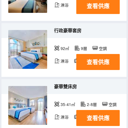
查看供應
淋浴
行政豪華套房
92㎡
9層
空調
查看供應
淋浴
電視機
冰箱
豪華雙床房
35-41㎡
2-8層
空調
查看供應
淋浴
電視機