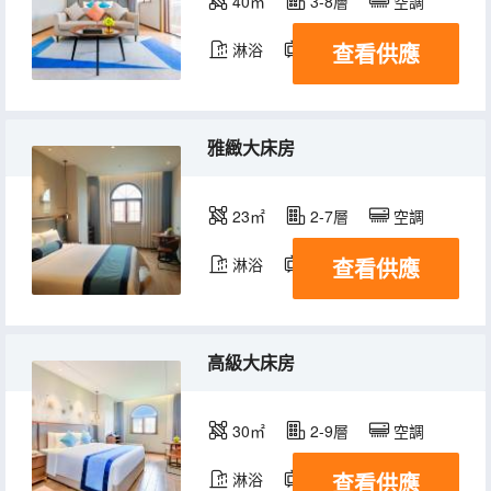
40㎡
3-8層
空調
查看供應
淋浴
電視機
雅緻大床房
23㎡
2-7層
空調
查看供應
淋浴
電視機
高級大床房
30㎡
2-9層
空調
查看供應
淋浴
電視機