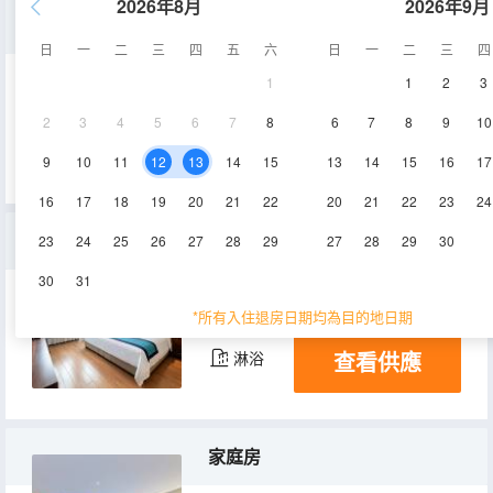
2026年8月
2026年9月
海洋探險主題親子房
日
一
二
三
四
五
六
日
一
二
三
四
1
1
2
3
41㎡
6層
空調
2
3
4
5
6
7
8
6
7
8
9
10
查看供應
淋浴
電視機
冰箱
9
10
11
12
13
14
15
13
14
15
16
17
16
17
18
19
20
21
22
20
21
22
23
24
好萊塢·高級雙拼大床房&特大床
23
24
25
26
27
28
29
27
28
29
30
30
31
30㎡
8-9層
空調
*所有入住退房日期均為目的地日期
查看供應
淋浴
家庭房