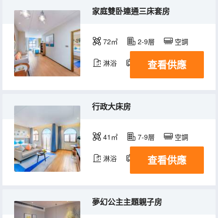
家庭雙卧連通三床套房
72㎡
2-9層
空調
查看供應
淋浴
電視機
行政大床房
41㎡
7-9層
空調
查看供應
淋浴
電視機
夢幻公主主題親子房