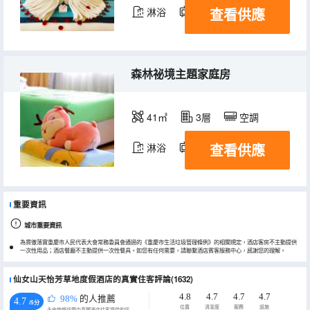
查看供應
淋浴
電視機
森林祕境主題家庭房
41㎡
3層
空調
查看供應
淋浴
電視機
冰箱
重要資訊
城市重要資訊
為貫徹落實重慶市人民代表大會常務委員會通過的《重慶市生活垃圾管理條例》的相關規定，酒店客房不主動提供
一次性用品；酒店餐廳不主動提供一次性餐具。如您有任何需要，請聯繫酒店賓客服務中心，感謝您的理解。
仙女山天怡芳草地度假酒店的真實住客評論(1632)
4.8
4.7
4.7
4.7
98%
的人推薦
4.7
/5分
位置
清潔度
服務
設施
永安旅遊評價由真實酒店住客提供的評價。