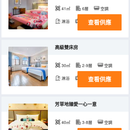
41㎡
6層
空調
查看供應
淋浴
電視機
冰箱
高級雙床房
30㎡
2-9層
空調
查看供應
淋浴
電視機
芳草地臻愛一心一意
40㎡
3-8層
空調