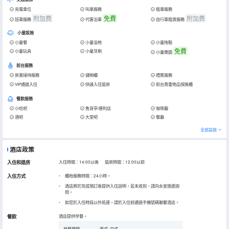
充電車位
叫車服務
租車服務
附加费
免費
附加费
班車服務
代客泊車
自行車租賃服務
小童設施
小童餐
小童浴袍
小童拖鞋
免費
小童玩具
小童牙刷
小童樂園
前台服務
房東接待服務
儲物櫃
禮賓服務
VIP通道入住
快速入住退房
前台貴重物品保險櫃
餐飲服務
小吃吧
售貨亭/便利店
咖啡廳
酒吧
大堂吧
餐廳
全部設施
酒店政策
入住和退房
入住時間：14:00以後 退房時間：12:00以前
入住方式
櫃枱服務時間：24小時。
酒店將於完成預訂後提供入住說明，若未收到，請向永安旅遊詢
問。
如您於入住時段以外抵達，請於入住前通過手機號碼聯繫酒店。
餐飲
酒店提供早餐。
早餐種類
西式, 中式