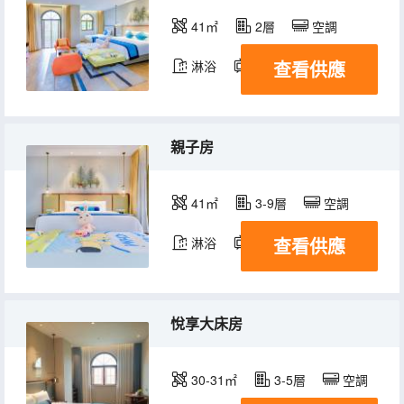
41㎡
2層
空調
查看供應
淋浴
電視機
冰箱
親子房
41㎡
3-9層
空調
查看供應
淋浴
電視機
冰箱
悅享大床房
30-31㎡
3-5層
空調