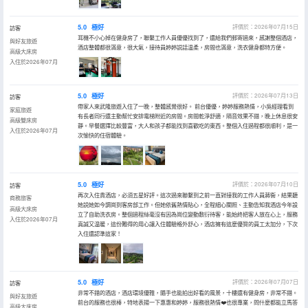
5.0
極好
評價於：2026年07月15日
訪客
耳機不小心掉在健身房了，聯繫工作人員優優找到了，還給我們郵寄過來，感謝整個酒店，
與好友旅遊
酒店整體都很滿意，很大氣，接待員婷婷説話温柔，房間也滿意，洗衣健身都特方便。
高級大床房
入住於2026年07月
5.0
極好
評價於：2026年07月13日
訪客
帶家人來武隆旅遊入住了一晚，整體感覺很好。 前台優優，婷婷服務熱情，小吳經理看到
家庭旅遊
有長者同行還主動幫忙安排電梯附近的房間。房間乾淨舒適，隔音效果不錯，晚上休息很安
高級雙床房
靜。早餐選擇比較豐富，大人和孩子都能找到喜歡吃的東西。整個入住過程都很順利，是一
入住於2026年07月
次愉快的住宿體驗。
5.0
極好
評價於：2026年07月10日
訪客
再次入住貴酒店，必須五星好評。這次過來聯繫到之前一直對接我的工作人員蔣衞，結果聽
商務旅客
她説她如今調崗到客房部工作。但她依舊熱情貼心，全程細心關照、主動告知我酒店今年設
高級大床房
立了自助洗衣房。整個過程絲毫沒有因為崗位變動敷衍待客，能始終把客人放在心上，服務
入住於2026年07月
真誠又温暖，這份難得的用心讓入住體驗格外舒心，酒店擁有這麼優質的員工太加分，下次
入住還認準這家！
5.0
極好
評價於：2026年07月07日
訪客
非常不錯的酒店，酒店環境優雅，隨手也能拍出好看的風景，十樓還有健身房，非常不錯。
與好友旅遊
前台的服務也很棒，特地表揚一下惠惠和婷婷，服務很熱情❤️也很專業，問什麼都能立馬答
高級大床房