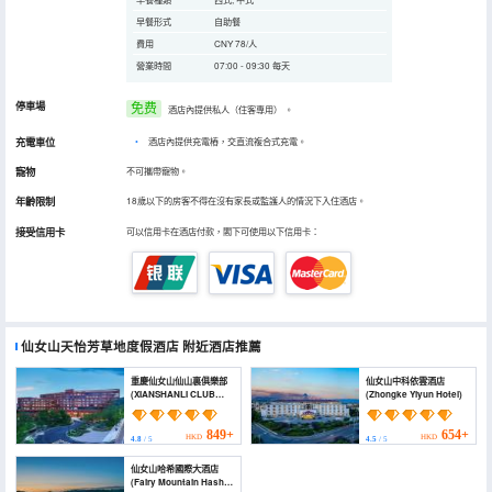
早餐形式
自助餐
費用
CNY 78/人
營業時間
07:00 - 09:30 每天
停車場
免费
酒店內提供私人（住客專用）
。
充電車位
•
酒店內提供充電樁，交直流複合式充電。
寵物
不可攜帶寵物。
年齡限制
18歲以下的房客不得在沒有家長或監護人的情況下入住酒店。
接受信用卡
可以信用卡在酒店付款，閣下可使用以下信用卡：
仙女山天怡芳草地度假酒店
附近酒店推薦
重慶仙女山仙山裏俱樂部
仙女山中科依雲酒店
(XIANSHANLI CLUB
(Zhongke Yiyun Hotel)
CHONGQING FAIRY
MOUNTAIN)
849+
654+
HKD
HKD
4.8
/ 5
4.5
/ 5
仙女山哈希國際大酒店
(Fairy Mountain Hash