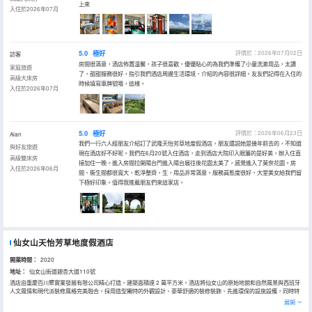
上來
入住於2026年07月
5.0
極好
評價於：2026年07月02日
訪客
房間很滿意，酒店佈置温馨，孩子很喜歡，優優貼心的為我們準備了小童洗漱用品，太讚
家庭旅遊
了，甜甜服務很好，指引我們酒店周邊生活環境，介紹的內容很詳細。友友們記得在入住的
高級大床房
時候填寫車牌號哦，這樣。
入住於2026年07月
5.0
極好
評價於：2026年06月23日
Alan
我們一行六人經朋友介紹訂了武隆天怡芳草地度假酒店，朋友還説她是幾年前去的，不知道
與好友旅遊
現在酒店好不好呢。我們在6月20號入住酒店，走到酒店大院印入眼簾的是好美，辦入住直
高級雙床房
接加住一晚。進入房間拉開陽台門進入陽台展往後花園太美了，感覺進入了莫奈花園。房
入住於2026年06月
間、衞生間都很寬大，乾淨整齊，生，用品非常滿意。服務員態度很好，大堂美女給我們留
下極好印象。值得我推薦朋友們來這家店。
仙女山天怡芳草地度假酒店
開業時間：
2020
地址：
仙女山街道銀杏大道110號
酒店由重慶百川聚實業發展有限公司精心打造，建築面積達 2 萬平方米。酒店將仙女山的原始地貌和自然風景與西班牙
人文風情和現代派裝修風格完美融合，採用造型獨特的外觀設計、豪華舒適的裝修裝飾、先進環保的設施設備，同時特
別在早餐區域設置三高膳食專區，為高血壓、高血脂、高血糖人羣提供科學搭配、健康低脂的專屬餐食，兼顧養生需求
展開
與度假體驗。憑藉芳草地・雪嶺仙山西班牙風情旅遊度假小鎮豐富的配套設施，使酒店成為商旅、養生、度假的完美之