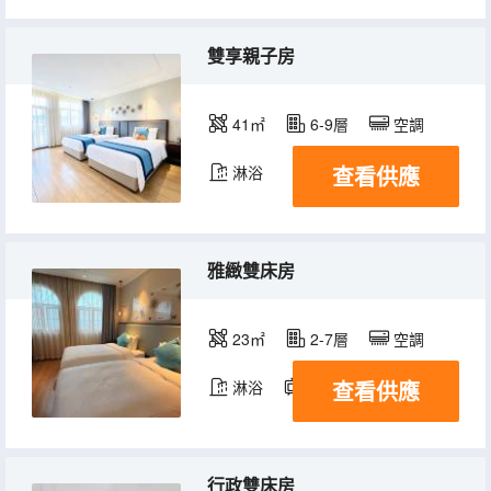
雙享親子房
41㎡
6-9層
空調
查看供應
淋浴
雅緻雙床房
23㎡
2-7層
空調
查看供應
淋浴
電視機
行政雙床房