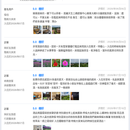
5.0
極好
評價於：2026年08月06日
匿名用戶
開車過來的，樓下可以停車。 距離天生三橋遊客中心開車大概5分鐘就能到達。 設施：還
情侶
可以，不算太新，但看起來時間也不長 衞生：還可以 服務：前台優優萌萌很熱情，給了我
雅緻大床房
們很多建議 早餐：贊👍
入住於2026年07月
5.0
極好
評價於：2026年08月04日
訪客
非常滿意的酒店，提前一天有管家優優打電話來問詢入住需求，特暖心，入住的時候有接待
與好友旅遊
人員婷婷送了水果零食，服務蠻熱情的，房間設施齊全，乾淨衞生，窗外的風景也特別漂
雅緻大床房
亮。
入住於2026年07月
5.0
極好
評價於：2026年07月19日
訪客
如果你想去感受20多度的夏天，那就去仙女山過個幸福的週末，入住芳草地，名副其實酒
商務旅客
店有一大片“芳草地”草坪，看到好多小朋友早晚在上面嬉戲打鬧，彷彿看到了春天，細節滿
高級雙床房
滿，有旅居感覺，衣服洗了一晚就幹
入住於2026年07月
5.0
極好
評價於：2026年07月16日
訪客
酒店周圍環境很安靜舒適 特別適合早上起來晨跑 呼吸大自然空氣 心曠神怡 很舒服 而且酒
與好友旅遊
店的工作人員也很熱情 特別是前台的秋秋和惠惠 惠惠給我們端來檸檬水解暑 秋秋辦理入住
行政雙床房
效率高！總之環境好 入住體驗很不錯 特檢大家來玩的時候住這家酒店！
入住於2026年07月