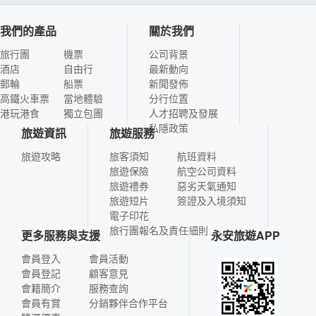
我們的產品
關於我們
旅行團
機票
公司背景
酒店
自由行
最新動向
郵輪
船票
新聞發佈
高鐵火車票
當地體驗
分行位置
港玩港食
獨立包團
人才招聘及發展
私隱政策
旅遊資訊
旅遊服務
旅遊攻略
旅客須知
航班資料
旅遊保險
航空公司資料
旅遊禮券
惡劣天氣通知
旅遊短片
簽證及入境須知
電子印花
旅行團報名及責任細則
更多服務與支援
永安旅遊APP
會員登入
會員活動
會員登記
顧客意見
會籍簡介
服務查詢
會員有賞
分銷夥伴合作平台