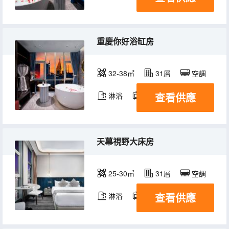
重慶你好浴缸房
32-38㎡
31層
空調
查看供應
淋浴
電視機
冰箱
天幕視野大床房
25-30㎡
31層
空調
查看供應
淋浴
電視機
冰箱