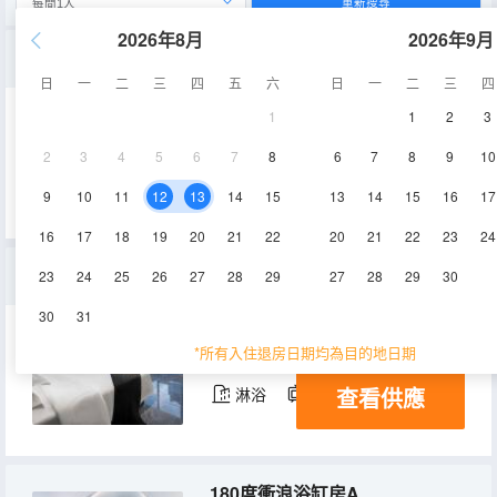
重新搜尋
2026年8月
2026年9月
潮流INS江景雙床房
日
一
二
三
四
五
六
日
一
二
三
四
1
1
2
3
35-40㎡
31層
空調
2
3
4
5
6
7
8
6
7
8
9
10
查看供應
淋浴
電視機
冰箱
9
10
11
12
13
14
15
13
14
15
16
17
16
17
18
19
20
21
22
20
21
22
23
24
270度無邊際江景影院房B
23
24
25
26
27
28
29
27
28
29
30
30
31
45-53㎡
31層
空調
*所有入住退房日期均為目的地日期
查看供應
淋浴
電視機
冰箱
180度衝浪浴缸房A