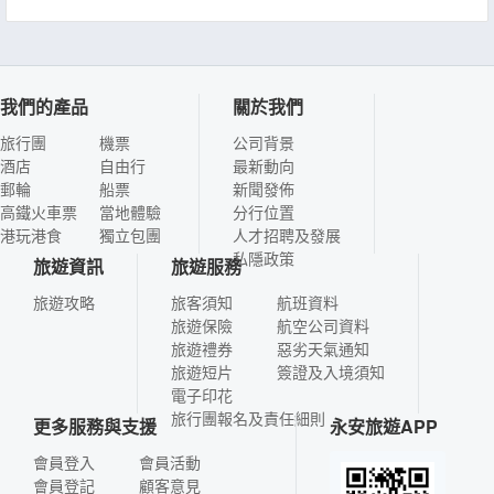
我們的產品
關於我們
旅行團
機票
公司背景
酒店
自由行
最新動向
郵輪
船票
新聞發佈
高鐵火車票
當地體驗
分行位置
港玩港食
獨立包團
人才招聘及發展
私隱政策
旅遊資訊
旅遊服務
旅遊攻略
旅客須知
航班資料
旅遊保險
航空公司資料
旅遊禮券
惡劣天氣通知
旅遊短片
簽證及入境須知
電子印花
旅行團報名及責任細則
更多服務與支援
永安旅遊APP
會員登入
會員活動
會員登記
顧客意見