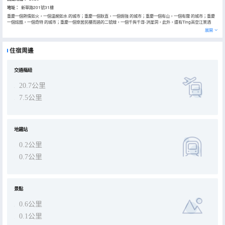
地址：
新華路201號31樓
重慶一個熱情如火，一個温婉如水 的城市；重慶一個耿直，一個倔強 的城市；重慶一個有山，一個有霧 的城市；重慶
一個炫酷，一個奇特 的城市；重慶一個穿居民樓而過的二號線，一個千與千尋-洪崖洞，此外，還有Ting高空江景酒
店。【酒店】T本店處處透露着神祕，住酒店可能成為旅行的目的。【地理位置】地處解放碑新華路，是重慶都市核心
展開
區城市地標的重要組成部分。是重慶政府規劃中的西部金融街，周邊百米內擁有大量銀行、證券、保險等機構。矗立於
重慶龍脊之上，為渝中區主脈，由朝天門一路延展而來。【交通狀況】樓下便是地鐵1/6號線的小什字站和長江索道，公
共交通有603（兩路---解放碑）135（五一路大都會---李家坪立交）261（重慶大學---解放碑）405（觀音橋---解放
住宿周邊
碑）等環伺周邊，交通便捷。【旅遊景點】酒店樓下便是長江索道，被譽為“萬里長江空中走廊”和“山城空中公共汽車”；
步行十分鐘左右可到達洪崖洞，洪崖洞更是網紅地標的代表，在這裏拍攝夜景似乎比逛街還要重要；乘坐1/6號線換乘至
2號線李子壩網紅穿樓輕軌；乘坐1/6號線直達鵝嶺貳廠；可以乘坐公共交通至市內任何一個景點。【設計】以城市獨特
的文化韻味與炫目潮流的相互融匯，加以現代的設計手法與細膩的材質表現，力求造就非凡未來的現代美學與體貼入微
交通樞紐
的人文關懷，摒除塵囂，悠然棲居；酒店時髦新奇的設計理念貫穿於整個酒店和客房，演繹出全新層次的舒適和奢華；
每間房間都是藝術品，闡釋着身處時尚生活的定義。【衝浪浴缸】酒店大部分房型均配有臨窗衝浪浴缸，享受泡澡的舒
20.7公里
心享受，享受夜幕下温水的繾綣、渝中半島風景的妖嬈。【景觀】房間落地大窗，俯瞰高空江景，欣賞渝中半島風光。
【管家式服務】一對一管家服務，從您入住到離店全程均有管家全程服務，感受一下這座網紅城市的獨特魅力。
7.5公里
地鐵站
0.2公里
0.7公里
景點
0.6公里
0.1公里