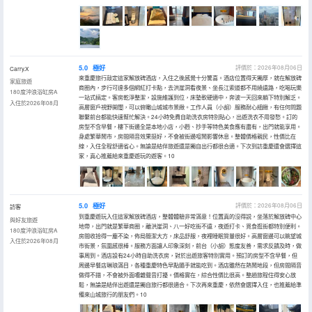
5.0
極好
評價於：2026年08月06日
Carry.X
來重慶旅行敲定這家解放碑酒店，入住之後感覺十分驚喜。酒店位置得天獨厚，就在解放碑
家庭旅遊
商圈內，步行可達多個網紅打卡點，去洪崖洞看夜景、坐長江索道都不用繞遠路，吃喝玩樂
180度沖浪浴缸房A
一站式搞定。客房乾淨整潔，設施維護到位，床墊軟硬適中，奔波一天回來躺下特別解乏。
入住於2026年08月
高層窗戶視野開闊，可以俯瞰山城城市景緻。工作人員（小胡）服務耐心細緻，有任何問題
聯繫前台都能快速幫忙解決。24小時免費自助洗衣房特別貼心，出遊洗衣不用發愁。訂的
房型不含早餐，樓下街邊全是本地小店，小麪、抄手等特色美食應有盡有，出門就能享用。
身處繁華鬧市，房間隔音效果挺好，不會被街邊喧鬧影響休息。整體價格親民，性價比在
線，入住全程舒適省心。無論是結伴旅遊還是獨自出行都很合適。下次到訪重慶還會選擇這
家，真心推薦給來重慶遊玩的遊客。10
5.0
極好
評價於：2026年08月06日
訪客
到重慶遊玩入住這家解放碑酒店，整體體驗非常滿意！位置真的沒得説，坐落於解放碑中心
與好友旅遊
地帶，出門就是繁華商圈，離洪崖洞、八一好吃街不遠，夜遊打卡、覓食逛街都特別便利。
180度沖浪浴缸房A
房間收拾得一塵不染，佈局簡潔大方，床品舒服，夜裡睡眠質量很好。高層窗邊可以眺望城
入住於2026年08月
市街景，氛圍感很棒。服務方面讓人印象深刻，前台（小胡）態度友善，需求反饋及時，做
事周到。酒店設有24小時自助洗衣房，對於出遊旅客特別實用。預訂的房型不含早餐，但
周邊早餐店琳琅滿目，各種重慶特色早點隨手就能吃到。酒店雖然在熱鬧地段，但房間隔音
做得不錯，不會被外面嘈雜聲音打擾。價格實在，綜合性價比很高。整趟旅程住得安心放
鬆，無論是結伴出遊還是獨自旅行都很適合。下次再來重慶，依然會選擇入住，也推薦給準
備來山城旅行的朋友們。10