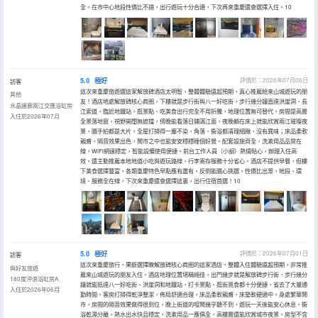
全。在市中心地段性價比不錯，出行遊玩十分合適，下次再來重慶還會選擇入住。10
5.0
極好
評價於：2026年07月06日
訪客
這次來重慶旅遊選這家解放碑酒店太明智，整體體驗遠超預期，真心推薦給來山城遊玩的朋
其他
友！酒店地處解放碑核心商圈，下樓就是步行街與八一好吃街，步行幾分鐘直達洪崖洞、長
水晶連廊兩江交匯浴缸房
江索道，臨近地鐵站，逛景點、吃美食出行完全不用折騰，地理位置無可替代。房間是高層
入住於2026年07月
全景落地窗，視野開闊無遮擋，傍晚能看落日鋪滿江面，夜晚躺在床上就能欣賞兩江璀璨夜
景，隨手拍都是大片。全屋打掃得一塵不染，角落、衞浴都清理細緻，沒有異味；床品柔軟
親膚，隔音效果出色，鬧市之中也能安安穩穩睡個好覺。配套設施齊全，洗漱用品品質在
線，WiFi網速穩定，智能設備使用便捷。前台工作人員（小胡）熱情貼心，辦理入住高
效，還主動推薦本地地道小吃與遊玩路線，行李寄存服務十分省心。酒店不提供早餐，但樓
下美食選擇豐富，各類重慶特色早點應有盡有，反倒能隨心挑選。性價比出眾，地段、環
境、服務全在線，下次來重慶還會選擇這裏，出行住宿首選！10
5.0
極好
評價於：2026年07月01日
訪客
這次來重慶旅行，果斷選擇瞭解放碑核心商圈的這家酒店，整體入住體驗遠超預期，非常推
與好友旅遊
薦來山城遊玩的朋友入住。酒店地理位置堪稱絕佳，出門幾步就是解放碑步行街，步行幾分
180度沖浪浴缸房A
鐘就能抵達八一好吃街、洪崖洞和地鐵站，打卡景點、逛街覓食都十分便捷，省去了大量通
入住於2026年06月
勤時間。客房打掃得乾淨整潔，佈局舒適合理，床品柔軟親膚，床墊軟硬適中。身處繁華鬧
市，房間的隔音效果做得很到位，晚上街道的喧鬧幾乎聽不到，遊玩一天後能安心休息。衞
浴乾濕分離，熱水出水快且穩定，洗漱用品一應俱全，高樓層還能欣賞城市夜景。房型不含