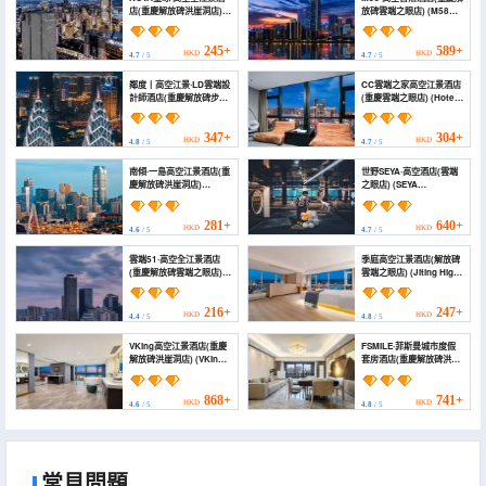
店(重慶解放碑洪崖洞店)
放碑雲端之眼店) (M58
(NOVA Planet High
Hotel)
Altitude River View
Hotel)
245+
589+
HKD
HKD
4.7
/ 5
4.7
/ 5
鄰度丨高空江景·LD雲端設
CC雲端之家高空江景酒店
計師酒店(重慶解放碑步行
(重慶雲端之眼店) (Hotel
街洪崖洞店) (Chongqing
Chez Cloud)
Lingdu Gaokong
Jiangjing Hotel
347+
304+
HKD
HKD
4.8
/ 5
4.7
/ 5
(Monument to the
people's Liberation
南傾·一島高空江景酒店(重
世野SEYA·高空酒店(雲端
Hongyadong Store))
慶解放碑洪崖洞店)
之眼店) (SEYA
(Nanqing Yidao
Panoramic Hotel -
Guesthouse
Chongqing Cloud
(Chongqing
Eye（Managed by SEYA
281+
640+
HKD
HKD
4.6
/ 5
4.7
/ 5
Jiefangbei))
GROUP）)
雲端51·高空全江景酒店
季庭高空江景酒店(解放碑
(重慶解放碑雲端之眼店)
雲端之眼店) (Jiting High-
(Cloud 51·High-altitude
altitude Riverview Hotel
Quanjiang View Hotel
(Jiefangbei Cloud Eye))
(Chongqing Jiefangbei
216+
247+
HKD
HKD
4.4
/ 5
4.8
/ 5
Cloud Eye))
VKing高空江景酒店(重慶
FSMILE·菲斯曼城市度假
解放碑洪崖洞店) (VKing
套房酒店(重慶解放碑洪崖
High-altitude River View
洞店) (FSMILE City
Hotel (Chongqing
Resort Hotel
Jiefangbei
(Monument to the
868+
741+
HKD
HKD
4.6
/ 5
4.8
/ 5
Hongyadong Branch))
people's Liberation
Hongyadong Store))
常見問題