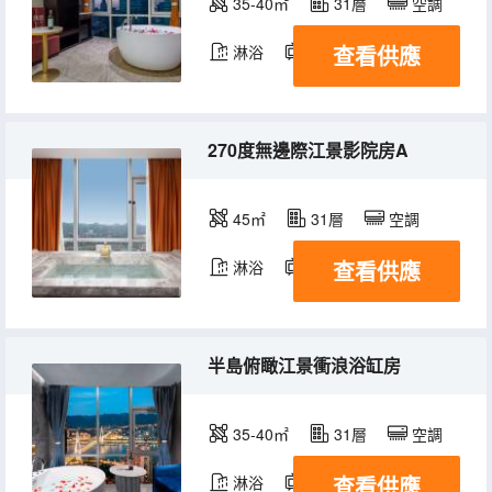
35-40㎡
31層
空調
查看供應
淋浴
電視機
冰箱
270度無邊際江景影院房A
45㎡
31層
空調
查看供應
淋浴
電視機
冰箱
半島俯瞰江景衝浪浴缸房
35-40㎡
31層
空調
查看供應
淋浴
電視機
冰箱