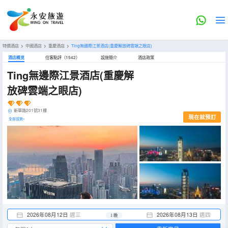
特價酒店
>
中國酒店
>
重慶酒店
>
Ting無邊際江景酒店(重慶解放碑雲端之眼店)
酒店概览
住客點評（1542）
設施簡介
酒店政策
Ting無邊際江景酒店(重慶解
放碑雲端之眼店)
新華路201號31樓
現在就預訂
全部設施>
2026年08月12日
週三
2026年08月13日
週四
1 晚