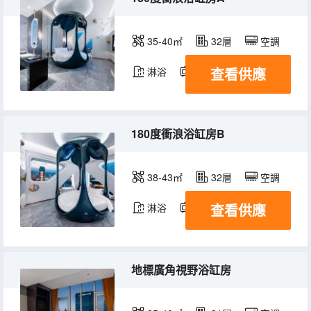
35-40㎡
32層
空調
查看供應
淋浴
電視機
冰箱
180度衝浪浴缸房B
38-43㎡
32層
空調
查看供應
淋浴
電視機
冰箱
地標廣角視野浴缸房