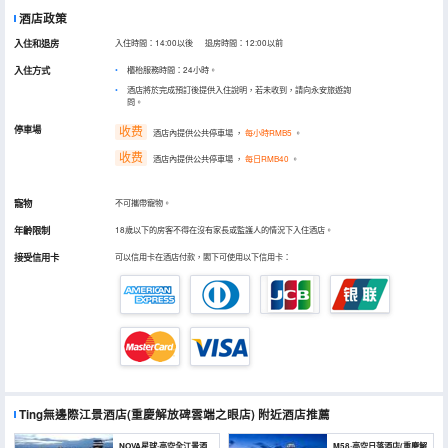
酒店政策
入住和退房
入住時間：14:00以後 退房時間：12:00以前
入住方式
櫃枱服務時間：24小時。
酒店將於完成預訂後提供入住說明，若未收到，請向永安旅遊詢
問。
停車場
收费
酒店內提供公共停車場
，
每小時RMB5
。
收费
酒店內提供公共停車場
，
每日RMB40
。
寵物
不可攜帶寵物。
年齡限制
18歲以下的房客不得在沒有家長或監護人的情況下入住酒店。
接受信用卡
可以信用卡在酒店付款，閣下可使用以下信用卡：
Ting無邊際江景酒店(重慶解放碑雲端之眼店)
附近酒店推薦
NOVA星球·高空全江景酒
M58·高空日落酒店(重慶解