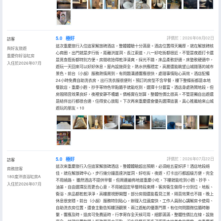
5.0
極好
評價於：2026年08月02日
訪客
這次重慶旅行入住這家解放碑酒店，整體體驗十分滿意。酒店位置得天獨厚，就在解放碑核
與好友旅遊
心商圈，出門就是步行街，距離洪崖洞、長江索道、八一好吃街都很近，不管是夜遊打卡還
重慶你好浴缸房
是覓食逛街都特別方便。房間收拾得乾淨清爽，採光不錯，床品柔軟舒適，床墊軟硬適中，
入住於2026年07月
遊玩一天回來可以好好休息。屋內設施齊全，熱水供應穩定，高層還能眺望山城錯落的城市
景色。前台（小胡）服務熱情周到，有問題溝通響應很快，處理事情貼心高效。酒店配備
24小時免費自助洗衣房，出行洗衣服很便利。預訂的房型不含早餐，樓下整條街都是本地
餐飲店，重慶小麪、抄手等特色早點隨手就能吃到，選擇十分豐富。酒店身處熱鬧地段，但
房間隔音效果良好，夜裡安靜不嘈雜。價格實在划算，整體性價比很高。不管是獨自出遊還
是結伴出行都很合適，住得安心放鬆。下次再來重慶還會優先選擇這裏，真心推薦給來山城
遊玩的朋友。10
5.0
極好
評價於：2026年07月22日
訪客
這次來重慶旅行入住這家解放碑酒店，整體體驗超出預期，必須給五星好評！酒店地段絕
商務旅客
佳，就在解放碑中心，步行幾分鐘直達洪崖洞、好吃街，夜遊、打卡出行都超級方便，完全
180度沖浪浴缸房A
不用繞路。 雖然酒店不提供早餐，但周邊遍佈地道重慶小吃，下樓就能吃到小麪、抄手、
入住於2026年07月
油茶，自由選擇反而更合心意，不用被固定早餐時段束縛。客房衞生做得十分到位，地板、
衞浴、床品都乾乾淨淨，高樓層視野開闊，部分房間還能看見江景，隔音效果也不錯，晚上
休息很安穩。前台（小胡）服務特別貼心，辦理入住速度快，工作人員耐心講解房卡使用、
自助洗衣房位置，還會主動告知樓頂觀景、兩江遊船的優惠門票。有任何問題微信隨時聯
繫，響應及時。退房可免費延時，行李寄存全天候可用，細節滿滿，整體性價比在線，設施