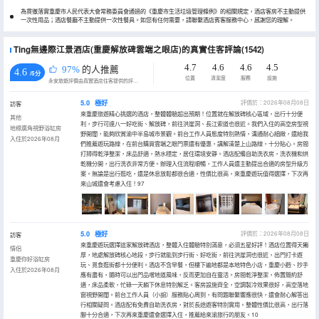
為貫徹落實重慶市人民代表大會常務委員會通過的《重慶市生活垃圾管理條例》的相關規定，酒店客房不主動提供
一次性用品；酒店餐廳不主動提供一次性餐具。如您有任何需要，請聯繫酒店賓客服務中心，感謝您的理解。
Ting無邊際江景酒店(重慶解放碑雲端之眼店)的真實住客評論(1542)
4.7
4.6
4.6
4.5
97%
的人推薦
4.6
/5分
位置
清潔度
服務
設施
永安旅遊評價由真實酒店住客提供的評價。
5.0
極好
評價於：2026年08月08日
訪客
來重慶旅遊精心挑選的酒店，整體體驗超出預期！位置就在解放碑核心區域，出行十分便
其他
利，步行可達八一好吃街、解放碑，前往洪崖洞、長江索道也很近。我們入住的高空房型視
地標廣角視野浴缸房
野開闊，能夠欣賞渝中半島城市景觀。前台工作人員態度特別熱情，溝通耐心細緻，還給我
入住於2026年08月
們推薦遊玩路線，在前台購買雲端之眼門票還有優惠，講解清楚上山路線，十分貼心。房間
打掃得乾淨整潔，床品舒適，熱水穩定，居住環境安靜。酒店配備自助洗衣房，洗衣機和烘
乾機分開，出行洗衣非常方便。辦理入住流程順暢，工作人員還主動提出合適的房型升級方
案。無論是出行逛吃，還是休息放鬆都很合適，性價比很高，來重慶遊玩值得選擇，下次再
來山城還會考慮入住！97
5.0
極好
評價於：2026年08月08日
訪客
來重慶遊玩選擇這家解放碑酒店，整體入住體驗特別滿意，必須五星好評！酒店位置得天獨
情侶
厚，地處解放碑核心地段，步行就能到步行街、好吃街，前往洪崖洞也很近，出門打卡遊
重慶你好浴缸房
玩、覓食逛街都十分便利。酒店不含早餐，但樓下遍地都是本地特色小店，重慶小麪、抄手
入住於2026年08月
應有盡有，隨時可以出門品嚐地道風味，反而更加自在靈活。房間乾淨整潔，佈置簡約舒
適，床品柔軟，忙碌一天躺下休息特別解乏。客房設施齊全，空調製冷效果很好，高空落地
窗視野開闊。前台工作人員（小胡）服務貼心周到，有問題聯繫響應很快，還會耐心解答出
行相關疑問。酒店配有免費自助洗衣房，對於長途遊客特別實用。整體性價比很高，出行落
腳十分合適，下次再來重慶還會選擇入住，推薦給來渝旅行的朋友。10