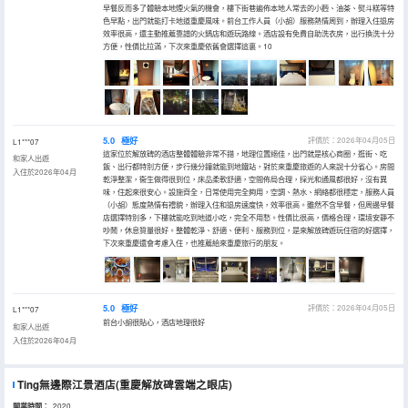
早餐反而多了體驗本地煙火氣的機會，樓下街巷遍佈本地人常去的小麪、油茶、熨斗糕等特
色早點，出門就能打卡地道重慶風味。前台工作人員（小胡）服務熱情周到，辦理入住退房
效率很高，還主動推薦靠譜的火鍋店和遊玩路線。酒店設有免費自助洗衣房，出行換洗十分
方便，性價比拉滿，下次來重慶依舊會選擇這裏。10
5.0
極好
評價於：2026年04月05日
L1***07
這家位於解放碑的酒店整體體驗非常不錯，地理位置絕佳，出門就是核心商圈，逛街、吃
和家人出遊
飯、出行都特別方便，步行幾分鐘就能到地鐵站，對於來重慶旅遊的人來說十分省心。房間
入住於2026年04月
乾淨整潔，衞生做得很到位，床品柔軟舒適，空間佈局合理，採光和通風都很好，沒有異
味，住起來很安心。設施齊全，日常使用完全夠用，空調、熱水、網絡都很穩定，服務人員
（小胡）態度熱情有禮貌，辦理入住和退房速度快，效率很高。雖然不含早餐，但周邊早餐
店選擇特別多，下樓就能吃到地道小吃，完全不用愁。性價比很高，價格合理，環境安靜不
吵鬧，休息質量很好。整體乾淨、舒適、便利、服務到位，是來解放碑遊玩住宿的好選擇，
下次來重慶還會考慮入住，也推薦給來重慶旅行的朋友。
5.0
極好
評價於：2026年04月05日
L1***07
前台小胡很貼心，酒店地理很好
和家人出遊
入住於2026年04月
Ting無邊際江景酒店(重慶解放碑雲端之眼店)
開業時間：
2020