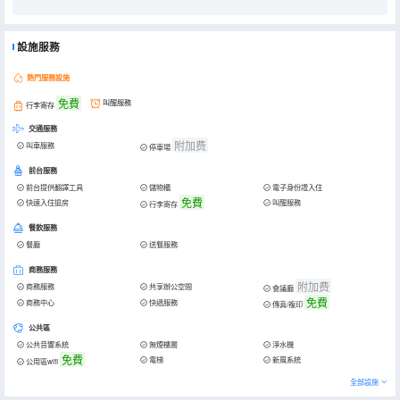
設施服務
熱門服務設施
免費
叫醒服務
行李寄存
交通服務
附加费
叫車服務
停車場
前台服務
前台提供翻譯工具
儲物櫃
電子身份證入住
免費
快速入住退房
叫醒服務
行李寄存
餐飲服務
餐廳
送餐服務
商務服務
附加费
商務服務
共享辦公空間
會議廳
免費
商務中心
快遞服務
傳真/複印
公共區
公共音響系統
無煙樓層
淨水機
免費
電梯
新風系統
公用區wifi
全部設施