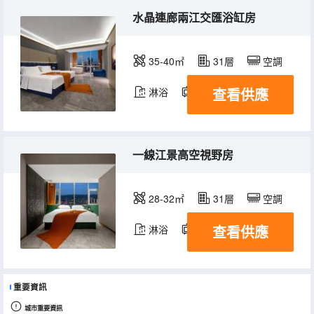
水晶連廊兩江交匯浴缸房
35-40㎡
31層
空調
查看供應
淋浴
電視機
冰箱
一線江景高空視野房
28-32㎡
31層
空調
查看供應
淋浴
電視機
冰箱
重要資訊
城市重要資訊