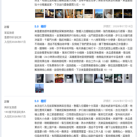
齊全，地理位置和暖心服務是最大亮點，沒有早餐反而多了探索本地美食的樂趣，來重慶遊
玩十分推薦這家，下次出行還會選擇入住。 10
5.0
極好
評價於：2026年07月18日
訪客
來重慶旅遊特意選擇這家解放碑酒店，整體入住體驗超出預期，強烈推薦給出行遊客。酒店
家庭旅遊
地理位置堪稱滿分，坐落解放碑步行街核心地段，出門就是各類小吃商鋪，步行五分鐘可達
重慶你好浴缸房
洪崖洞、千廝門大橋，臨近地鐵口，來回長江索道、十八梯等景點十分便捷，逛吃出行完全
入住於2026年07月
不用繞路。 酒店不配備自助早餐，反倒給了我們更多自由，樓下整條街遍佈正宗重慶小
麪、酸辣粉、冰粉、抄手等本地早點，每天換着口味打卡，沉浸式感受山城煙火氣息，比固
定自助餐更有旅行樂趣。 客房打掃得十分細緻，全屋乾淨無異味，床品柔軟親膚，衞浴乾
濕分離，24小時熱水穩定充足，高樓層落地窗視野開闊，夜晚能欣賞渝中半島夜景。房間
隔音效果在線，隔絕商圈喧鬧，休息安穩舒適。前台工作人員（小胡）服務貼心，辦理入住
退房高效，可免費寄存行李，諮詢遊船、一日遊票務都會耐心講解，微信諮詢響應及時。在
解放碑核心商圈，這個性價比很難得，下次來重慶還會選擇這裏 10，10
5.0
極好
評價於：2026年07月10日
訪客
本次出行入住這家解放碑高空酒店，整體入住體驗十分滿意。酒店地處渝中區核心位置，地
與好友旅遊
理位置得天獨厚，下樓就是解放碑商圈，步行幾分鐘便能到達八一好吃街，去往洪崖洞、來
180度沖浪浴缸房A
福士廣場、長江索道都很近，日常遊玩逛街出行十分便捷。客房位於高層，室內採光良好，
入住於2026年07月
空間大小合適，全屋打掃得乾淨整潔，地面桌面無灰塵，房間沒有異味。床鋪平整，床品柔
軟舒適，睡眠體驗很好。衞生間乾濕分離，熱水供應穩定，洗漱設施維護到位。房間隔音效
果尚可，關上窗戶後，隔絕街道喧鬧，夜間安靜。酒店不含早餐，樓下沿街餐飲店眾多，地
道重慶小麪、特色小吃一應俱全，就餐選擇豐富。前台工作人員（小胡）服務貼心，辦理入
住退房效率高，有問題諮詢都會耐心解答，還貼心協助升級房型。客房網絡流暢，設施齊