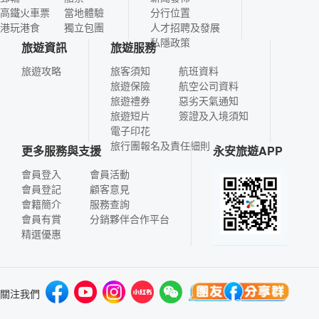
高鐵火車票
當地體驗
分行位置
港玩港食
獨立包團
人才招聘及發展
私隱政策
旅遊資訊
旅遊服務
旅遊攻略
旅客須知
航班資料
旅遊保險
航空公司資料
旅遊禮券
惡劣天氣通知
旅遊短片
簽證及入境須知
電子印花
旅行團報名及責任細則
更多服務與支援
永安旅遊APP
會員登入
會員活動
會員登記
顧客意見
會籍簡介
服務查詢
會員有賞
分銷夥伴合作平台
精選優惠
關注我們