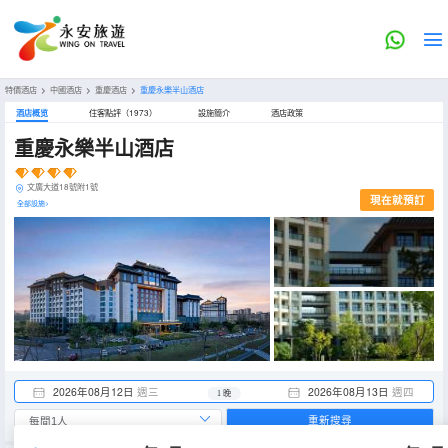
特價酒店
>
中國酒店
>
重慶酒店
>
重慶永樂半山酒店
酒店概览
住客點評（1973）
設施簡介
酒店政策
重慶永樂半山酒店
文廣大道18號附1號
現在就預訂
全部設施>
2026年08月12日
週三
2026年08月13日
週四
1 晚
重新搜尋