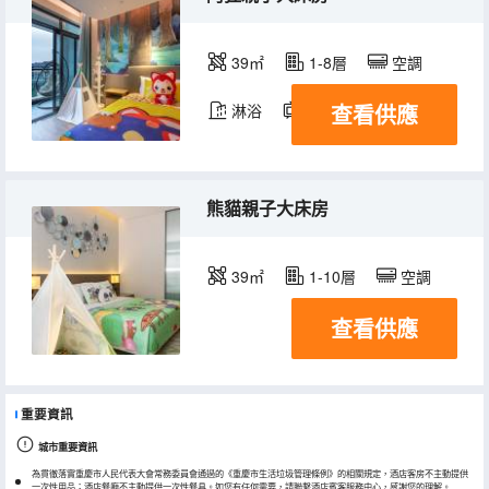
39㎡
1-8層
空調
查看供應
淋浴
電視機
冰箱
熊貓親子大床房
39㎡
1-10層
空調
查看供應
重要資訊
城市重要資訊
為貫徹落實重慶市人民代表大會常務委員會通過的《重慶市生活垃圾管理條例》的相關規定，酒店客房不主動提供
一次性用品；酒店餐廳不主動提供一次性餐具。如您有任何需要，請聯繫酒店賓客服務中心，感謝您的理解。