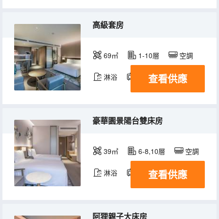
高級套房
69㎡
1-10層
空調
查看供應
淋浴
電視機
冰箱
豪華園景陽台雙床房
39㎡
6-8,10層
空調
查看供應
淋浴
電視機
冰箱
阿狸親子大床房