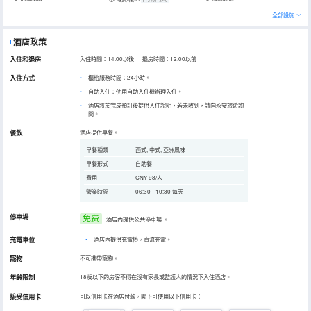
全部設施
酒店政策
入住和退房
入住時間：14:00以後 退房時間：12:00以前
入住方式
櫃枱服務時間：24小時。
自助入住：使用自助入住機辦理入住。
酒店將於完成預訂後提供入住說明，若未收到，請向永安旅遊詢
問。
餐飲
酒店提供早餐。
早餐種類
西式, 中式, 亞洲風味
早餐形式
自助餐
費用
CNY 98/人
營業時間
06:30 - 10:30 每天
停車場
免费
酒店內提供公共停車場
。
充電車位
•
酒店內提供充電樁，直流充電。
寵物
不可攜帶寵物。
年齡限制
18歲以下的房客不得在沒有家長或監護人的情況下入住酒店。
接受信用卡
可以信用卡在酒店付款，閣下可使用以下信用卡：