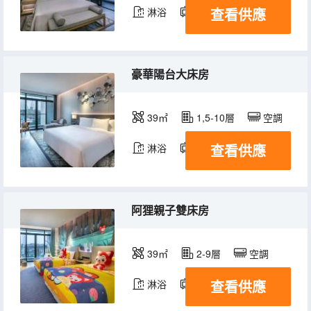
查看供應
淋浴
電視機
冰箱
豪華陽台大床房
39㎡
1,5-10層
空調
查看供應
淋浴
電視機
冰箱
阿狸親子雙床房
39㎡
2-9層
空調
查看供應
淋浴
電視機
冰箱