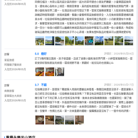
同價位檔次，共用公區的設計真的很妙！超大的草坪適合小朋友們撒歡，小童樂園設施齊
入住於2026年05月
全，還有湖心島和水上項目、晚間音樂會，真的超有度假感！購買的套餐有送景點門票，渝
樂小鎮和海世界二選一，在酒店前台即可登記下票。管家式服務很驚喜！入駐前就有電話問
詢確認時間等細節，房間床圍欄、餐廳小童餐椅等設施都很齊全，入住後房間需要增補的礦
泉水呀、垃圾袋呀等物品隨時給管家發個消息，客房阿姨立馬送到。小月齡寶寶有午休需
求，聯繫管家後説明情況後，在客房允許的情況下可以延遲到三點退房，真的各項服務都必
須一百分！有個小細節可以繼續完善就是酒店的自助早餐區可以放置一些小童餐具，陶瓷和
玻璃品雖然乾淨衞生但是很怕孩子不小心弄壞，如果有塑料製品的餐具可以選擇就更好啦
5.0
極好
評價於：2026年05月04日
訪客
訂了2晚阿狸主題房，孩子很喜歡，且送了渝樂小鎮和海世界門票，小婷管家服務到位，提
家庭旅遊
前安排好我和朋友的房間，環境視野不錯，景觀好，娃兒玩的也很開心🥳
阿狸親子雙床房
入住於2026年05月
3.7
不錯
評價於：2026年03月17日
訪客
垃圾桶沒袋子，是環保？難道客人用過的要翻出來看看，晚餐回來還是沒袋子，還是讓客人
商務旅客
自己把生活垃圾拿走，垃圾桶會深度清洗嗎？下單沒有註明是否含早餐，也是在聯繫酒店總
豪華陽台大床房
機引導下才下的訂單.入住才告知沒有早餐，後來永安採取補救措施，也還算到位。開了幾
入住於2026年03月
百公里車想睡個下午覺，外面居然🈶挖挖機作業。前後管家都想做好拿好評，實際上基礎的
都沒有做到。環境確定不錯，硬件也好。本來想住兩晚的，次日趕緊換了一家，環境也不
錯，含雙早，性價比也高。第一次來重慶的體驗。復購應該是沒有了。一箇中肯的評價。
重慶永樂半山酒店