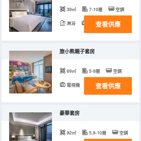
39㎡
7-10層
空調
查看供應
淋浴
電視機
冰箱
旅小熊親子套房
69㎡
5-9層
空調
查看供應
電視機
冰箱
豪華套房
92㎡
5,9-10層
空調