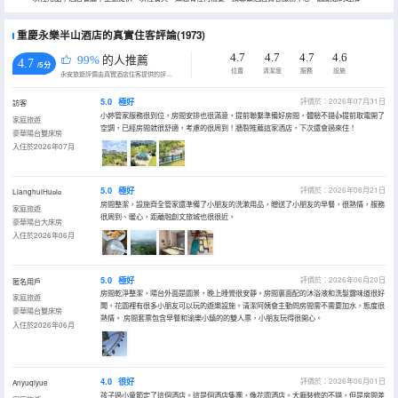
重慶永樂半山酒店的真實住客評論(1973)
4.7
4.7
4.7
4.6
99%
的人推薦
4.7
/5分
位置
清潔度
服務
設施
永安旅遊評價由真實酒店住客提供的評價。
5.0
極好
評價於：2026年07月31日
訪客
小婷管家服務很到位，房間安排也很滿意，提前聯繫準備好房間，體驗不錯👍提前取電開了
家庭旅遊
空調，已經房間就很舒適，考慮的很周到！牆裂推薦這家酒店，下次還會過來住！
豪華陽台雙床房
入住於2026年07月
5.0
極好
評價於：2026年06月21日
LianghuiHuʚiɞ
房間整潔，設施齊全管家還準備了小朋友的洗漱用品，贈送了小朋友的早餐，很熱情，服務
家庭旅遊
很周到、暖心，距離融創文旅城也很很近。
豪華陽台大床房
入住於2026年06月
5.0
極好
評價於：2026年06月20日
匿名用戶
房間乾淨整潔，陽台外面是園景，晚上睡覺很安靜。房間裏面配的沐浴液和洗髮露味道很好
家庭旅遊
聞。花園裡有很多小朋友可以玩的遊樂設施。清潔阿姨會主動問房間需不需要加水，態度很
豪華陽台雙床房
熱情。 房間套票包含早餐和渝樂小鎮的的雙人票，小朋友玩得很開心。
入住於2026年06月
4.0
很好
評價於：2026年06月01日
Anyuqiyue
孩子過小童節定了這個酒店。這是個酒店集團，像花園酒店。大廳裝修的不錯，但是房間差