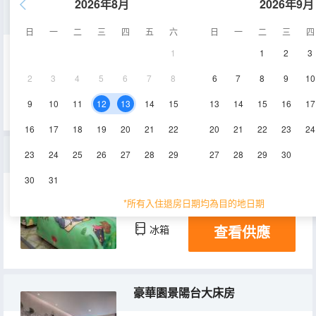
2026年8月
2026年9月
豪華陽台雙床房
日
一
二
三
四
五
六
日
一
二
三
四
1
1
2
3
39㎡
1-6層
空調
2
3
4
5
6
7
8
6
7
8
9
10
查看供應
淋浴
電視機
冰箱
9
10
11
12
13
14
15
13
14
15
16
17
16
17
18
19
20
21
22
20
21
22
23
24
熊貓親子雙床房
23
24
25
26
27
28
29
27
28
29
30
30
31
39㎡
1-10層
空調
*所有入住退房日期均為目的地日期
查看供應
冰箱
豪華園景陽台大床房