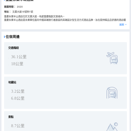
開業時間：
2020
地址：
文廣大道18號附1號
重慶永樂半山酒店位於文廣大道，地處重慶融創文旅城內。
重慶永樂半山酒店是永樂華住面向中國高端旅行者創設的高端設計型生活方式酒店品牌，旨在提供精品且舒適的酒店體
驗，並營造工作與生活舒適平衡體驗的高端精選酒店品牌。
展開
酒店以自然山水、原木，樹陰為主要設計元素，為賓客們打造獨特且清新的森林酒店風格。酒店每間客房均含獨立景觀
陽台，其特色主題兒童客房更是為親子出遊提供不一樣的互動空間。酒店緊鄰融創渝樂小鎮、水世界、海世界、熱雪奇
蹟及融創茂。
住宿周邊
酒店會議中心總使用面積超過5000平方米，其中2000平方米的無柱大宴會廳, 可輕鬆承接千人婚宴及會議，14間設施
齊全的多功能會議室搭配專業創新的會議團隊，帶給您別具一格的會議體驗。
交通樞紐
36.1公里
18公里
地鐵站
3.2公里
6.8公里
景點
8.7公里