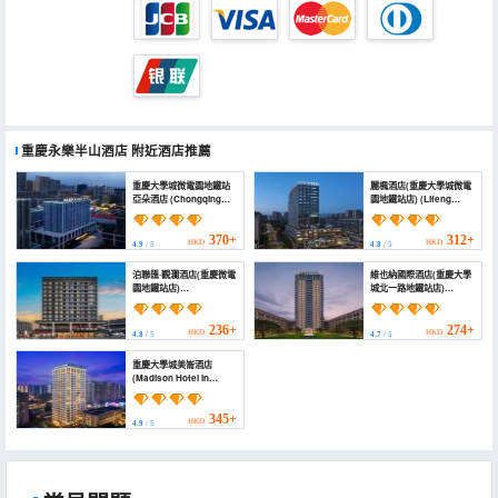
重慶永樂半山酒店
附近酒店推薦
重慶大學城微電園地鐵站
麗楓酒店(重慶大學城微電
亞朵酒店 (Chongqing
園地鐵站店) (Lifeng
Baicheng University
Hotel (Chongqing
Town Weidianyuan
University Town
Subway Station Atour
Microelectronics Park
370+
312+
HKD
HKD
4.9
/ 5
4.8
/ 5
Hotel)
Subway Station
Branch))
泊聯匯·觀瀾酒店(重慶微電
維也納國際酒店(重慶大學
園地鐵站店)
城北一路地鐵站店)
(Bolianhui·Guanlan
(Vienna International
Hotel (Chongqing
Hotel (Chongqing
Microdianyuan Subway
Chenjiaqiao Branch))
236+
274+
HKD
HKD
4.8
/ 5
4.7
/ 5
Station))
重慶大學城美崙酒店
(Madison Hotel in
Chongqing University
Town)
345+
HKD
4.9
/ 5