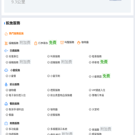
9.3公里
設施服務
熱門服務設施
附加费
免費
叫醒服務
咖啡廳
接機服務
行李寄存
交通服務
充電車位
叫車服務
租車服務
附加费
附加费
免費
接機服務
送機服務
停車場
小童設施
免費
小童餐
小童牙刷
小童樂園
前台服務
儲物櫃
禮賓服務
VIP通道入住
電子身份證入住
前台貴重物品保險櫃
專職行李員
餐飲服務
售貨亭/便利店
咖啡廳
大堂吧
餐廳
送餐服務
商務服務
附加费
多功能廳
多媒體演示系統
會議廳
附加费
快遞服務
婚宴服務
傳真/複印