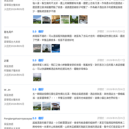
家庭旅遊
強人意。衞生做的不太好，牆上的開關都有灰塵。牆壁上也有污漬。作為靠水的花園酒店，
豪華陽台雙床房
還是要注意消殺雖然點了蚊香，凌晨還是被蚊子咬醒了。作為親子酒店孩子的遊樂設施很
入住於2026年05月
少，優點就是散步不錯
5.0
極好
評價於：2026年05月30日
匿名用戶
房間挺不錯的，可以直接看到融創樂園，就是為了去玩才定的，總體來説性價比很高，還送
情侶
了門票，早餐品類很多，但是不是很好吃
豪華陽台大床房
入住於2026年05月
5.0
極好
評價於：2026年05月17日
訪客
週末帶家人來玩，預訂之後小婷聯繫安排好房間，推薦房型，對於首次入住的客人來説很暖
家庭旅遊
心，可以快速瞭解酒店和附近遊玩地方，體驗非常棒👍
阿狸親子雙床房
入住於2026年05月
5.0
極好
評價於：2026年05月06日
W. Jin
五一期間這個價位實在是性價比拉滿，帶娃自駕遊首選。酒店很耿直，其他酒店五一價格瘋
家庭旅遊
漲，這家還降價了。。。早餐沒去隔壁，自家的也味道很好。渝樂小鎮比海世界好些。
豪華陽台雙床房
入住於2026年05月
5.0
極好
評價於：2026年05月05日
Fengtangshaonvyaoayao
超級滿意的親子酒店，小月齡寶寶友好，會安利給身邊的姐妹們！甚至可能隔段時間再來二
家庭旅遊
刷哈哈哈～永樂半山和施柏閣、山前宋品都屬於融創文旅城的酒店羣，集中式打造並區分不
豪華陽台大床房