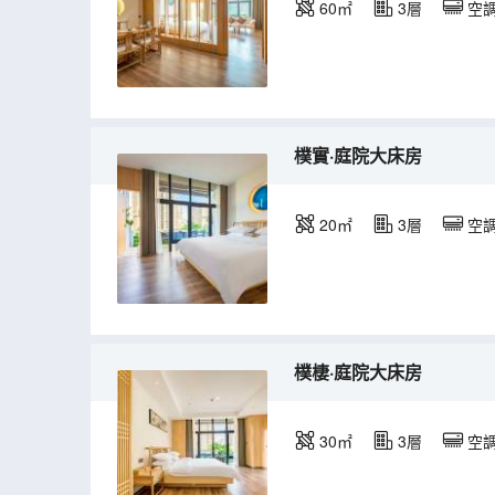
60㎡
3層
空
樸實·庭院大床房
20㎡
3層
空
樸棲·庭院大床房
30㎡
3層
空