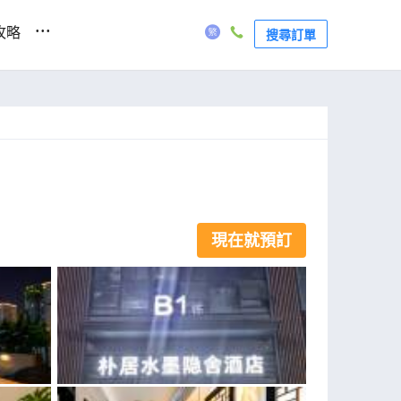
...
攻略
搜尋訂單
現在就預訂