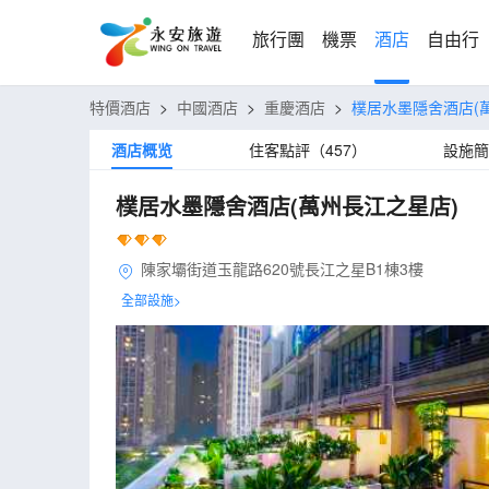
旅行團
機票
酒店
自由行
特價酒店
>
中國酒店
>
重慶酒店
>
樸居水墨隱舍酒店(
酒店概览
住客點評（457）
設施簡
樸居水墨隱舍酒店(萬州長江之星店)
陳家壩街道玉龍路620號長江之星B1棟3樓
全部設施>