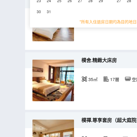
樸心.庭院雅緻雙床房
23
24
25
26
27
28
29
27
28
30
31
35㎡
3層
空
*所有入住退房日期均為目的地日
樸舍.精緻大床房
35㎡
17層
空
樸禪.尊享套房（超大庭院