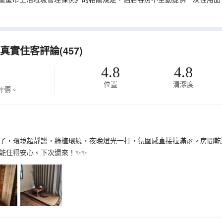
實住客評論(457)
4.8
4.8
位置
清潔度
評價。
了，環境超靜謐，綠植環繞，夜晚燈光一打，氛圍感直接拉滿🌿。房間
能住得安心。下次還來！✨✨