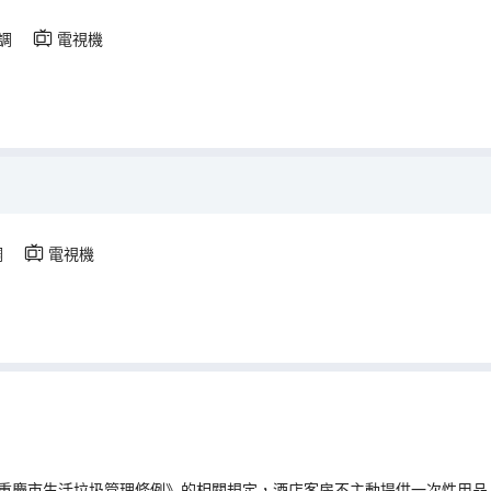
調
電視機
調
電視機
重慶市生活垃圾管理條例》的相關規定，酒店客房不主動提供一次性用品