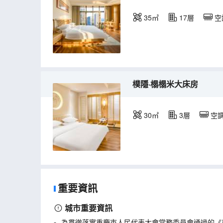
35㎡
17層
空
樸隱·榻榻米大床房
30㎡
3層
空
重要資訊
城市重要資訊
為貫徹落實重慶市人民代表大會常務委員會通過的《