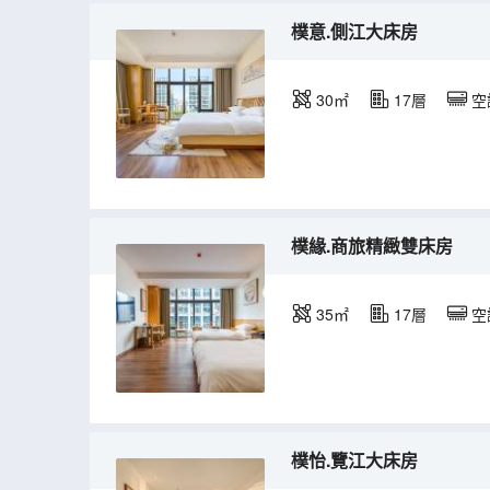
樸意.側江大床房
30㎡
17層
空
樸緣.商旅精緻雙床房
35㎡
17層
空
樸怡.覽江大床房