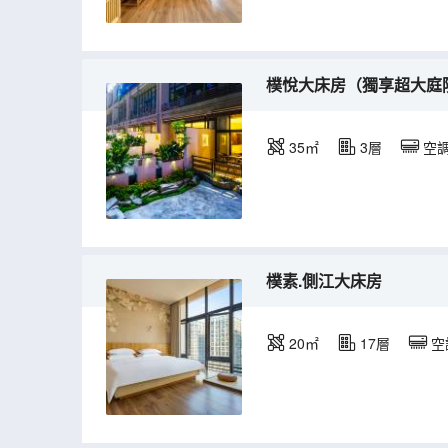
樸悅大床房（獨享超大庭
35㎡
3層
空
樸素.側江大床房
20㎡
17層
空