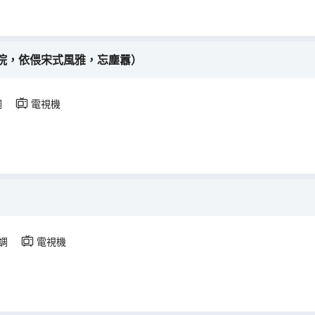
院，依偎宋式風雅，忘塵囂）
調
電視機
調
電視機