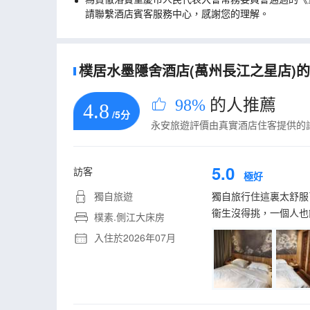
請聯繫酒店賓客服務中心，感謝您的理解。
樸居水墨隱舍酒店(萬州長江之星店)的真
98%
的人推薦
4.8
/5分
永安旅遊評價由真實酒店住客提供的
5.0
訪客
極好
獨自旅遊
獨自旅行住這裏太舒服
衞生沒得挑，一個人也
樸素.側江大床房
入住於2026年07月