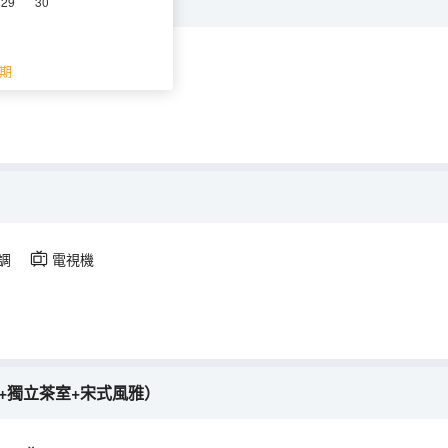
29
30
調
電視機
期
調
電視機
+獨立茶室+宋式風雅）