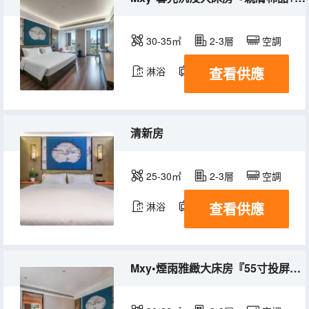
30-35㎡
2-3層
空調
查看供應
淋浴
電視機
清新房
25-30㎡
2-3層
空調
查看供應
淋浴
電視機
Mxy•煙雨雅緻大床房『55寸投屏+乾濕分區+乳膠床墊 』