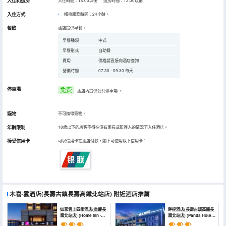
入住和退房
入住時間：14:00以後 退房時間：12:00以前
入住方式
櫃枱服務時間：24小時。
餐飲
酒店提供早餐。
早餐種類
中式
早餐形式
自助餐
費用
價格請直接向酒店查詢
營業時間
07:30 - 09:30 每天
停車場
免费
酒店內提供公共停車場
。
寵物
不可攜帶寵物。
年齡限制
18歲以下的房客不得在沒有家長或監護人的情況下入住酒店。
接受信用卡
可以信用卡在酒店付款，閣下可使用以下信用卡：
木喜·雲酒店(長壽古鎮長壽高鐵北站店)
附近酒店推薦
如家雲上四季酒店(重慶長
畔達酒店(長壽古鎮高鐵長
壽北站店) (Home Inn ·
壽北站店) (Panda Hotel
Season Sky
(Changshou Ancient