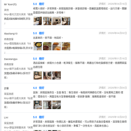
5.0
極好
評價於：2026年04月16日
Mr YuanZQ
老闆人很好，非常熱情。房間寬敞舒適，床墊很舒服。距離凱誼廣場很近，出行方便。關鍵
其他
是還提供接送站服務，非常棒！
Mxy•暮光沉浸大床房『親膚
棉品+遮光簾+深睡乳膠墊
入住於2026年04月
』
5.0
極好
評價於：2026年04月02日
Xiaoliang10
出差來的，很不錯，地段好。
商務旅客
Mxy•煙雨雅緻大床房『55
寸投屏+乾濕分區+乳膠床墊
入住於2026年04月
』
5.0
極好
評價於：2026年01月16日
Daoxiangyu
酒店設施新，房間大小合適，乾淨衞生，服務不錯，周邊出行和吃飯都很方便，很適閤家庭
商務旅客
出遊住宿
Mxy•躺平治癒大床房『私密
空間+負離子凈化+深度舒
入住於2026年01月
壓』
4.0
很好
評價於：2026年01月04日
訪客
設施：房間設施齊全，全面 衞生：衞生很好，每間房阿姨都在打掃，沒有異物之類的 環
家庭旅遊
境：環境也行，周圍沒有大型車輛鳴笛聲，很安靜 服務：服務態度很好，很不錯
Mxy•躺平治癒大床房『私密
空間+負離子凈化+深度舒
入住於2026年01月
壓』
5.0
極好
評價於：2025年12月22日
Lini
非常滿意，房間寬敞，性價比高。離區府廣場近，可以帶孩子走路去看噴泉。清潔衞生做得
家庭旅遊
很好 對小孩也很友好，有小孩的牙刷，準備了一次性毛巾，用起來也放心
Mxy•靜謐深睡雙床房『休閑