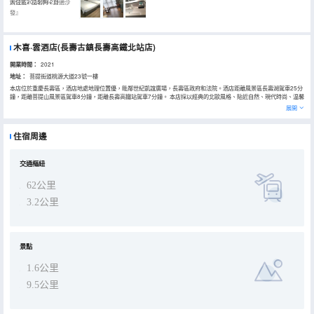
辦公區+ 品茗角+ 舒適沙
入住於2025年12月
發』
木喜·雲酒店(長壽古鎮長壽高鐵北站店)
開業時間：
2021
地址：
菩提街道桃源大道23號一樓
本店位於重慶長壽區，酒店地處地理位置優，毗鄰世紀凱誼廣場，長壽區政府和法院。酒店距離風景區長壽湖駕車25分
鐘，距離菩提山風景區駕車8分鐘，距離長壽高鐵站駕車7分鐘。 本店採以經典的北歐風格、貼近自然、現代時尚、温馨
舒適。 除此之外酒店為每一位客人提供可口的早餐和地下停車庫； 是商務出差和旅遊人士之選。
展開
住宿周邊
交通樞紐
62公里
3.2公里
景點
1.6公里
9.5公里