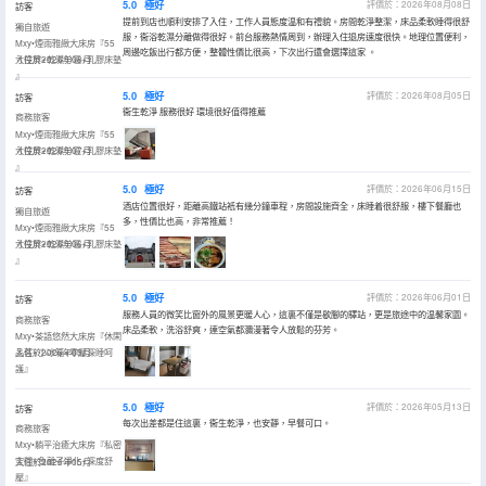
5.0
極好
評價於：2026年08月08日
訪客
提前到店也順利安排了入住，工作人員態度温和有禮貌。房間乾淨整潔，床品柔軟睡得很舒
獨自旅遊
服，衞浴乾濕分離做得很好。前台服務熱情周到，辦理入住退房速度很快。地理位置便利，
Mxy•煙雨雅緻大床房『55
周邊吃飯出行都方便，整體性價比很高，下次出行還會選擇這家 。
寸投屏+乾濕分區+乳膠床墊
入住於2026年08月
』
5.0
極好
評價於：2026年08月05日
訪客
衞生乾淨 服務很好 環境很好值得推薦
商務旅客
Mxy•煙雨雅緻大床房『55
寸投屏+乾濕分區+乳膠床墊
入住於2026年07月
』
5.0
極好
評價於：2026年06月15日
訪客
酒店位置很好，距離高鐵站衹有幾分鐘車程，房間設施齊全，床睡着很舒服，樓下餐廳也
獨自旅遊
多，性價比也高，非常推薦！
Mxy•煙雨雅緻大床房『55
寸投屏+乾濕分區+乳膠床墊
入住於2026年06月
』
5.0
極好
評價於：2026年06月01日
訪客
服務人員的微笑比窗外的風景更暖人心，這裏不僅是歇腳的驛站，更是旅途中的温馨家園。
商務旅客
床品柔軟，洗浴舒爽，連空氣都瀰漫著令人放鬆的芬芳。
Mxy•茶語悠然大床房『休閑
品茗+小冰箱+零壓深睡呵
入住於2026年05月
護』
5.0
極好
評價於：2026年05月13日
訪客
每次出差都是住這裏，衞生乾淨，也安靜，早餐可口。
商務旅客
Mxy•躺平治癒大床房『私密
空間+負離子凈化+深度舒
入住於2026年05月
壓』