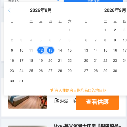
重新搜尋
2026年8月
2026年9月
Mxy•靜謐深睡雙床房『休閒辦公區+ 品茗角+ 舒適沙發』
日
一
二
三
四
五
六
日
一
二
三
四
1
1
2
3
30-35㎡
3層
空調
2
3
4
5
6
7
8
6
7
8
9
10
查看供應
淋浴
電視機
9
10
11
12
13
14
15
13
14
15
16
17
16
17
18
19
20
21
22
20
21
22
23
24
Mxy•躺平治癒大床房『私密空間+負離子淨化+深度舒壓』
23
24
25
26
27
28
29
27
28
29
30
30
31
20-25㎡
3層
空調
*所有入住退房日期均為目的地日期
查看供應
淋浴
電視機
Mxy•暮光沉浸大床房『親膚棉品+遮光簾+深睡乳膠墊 』