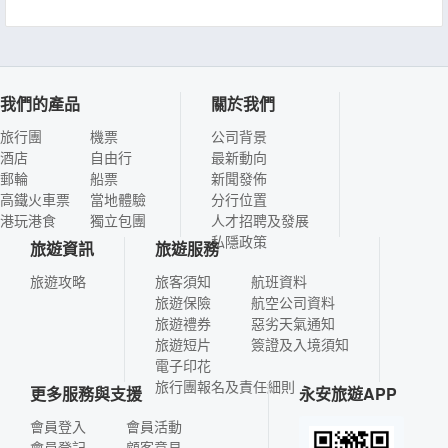
我們的產品
關於我們
旅行團
機票
公司背景
酒店
自由行
最新動向
郵輪
船票
新聞發佈
高鐵火車票
當地體驗
分行位置
港玩港食
獨立包團
人才招聘及發展
私隱政策
旅遊資訊
旅遊服務
旅遊攻略
旅客須知
航班資料
旅遊保險
航空公司資料
旅遊禮券
惡劣天氣通知
旅遊短片
簽證及入境須知
電子印花
旅行團報名及責任細則
更多服務與支援
永安旅遊APP
會員登入
會員活動
會員登記
顧客意見