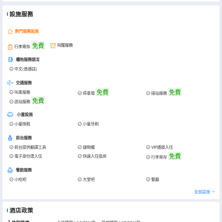
設施服務
熱門服務設施
免費
叫醒服務
行李寄存
櫃枱服務語言
中文(普通話)
交通服務
免費
免費
叫車服務
停車場
接站服務
免費
送站服務
小童設施
小童拖鞋
小童牙刷
前台服務
前台提供翻譯工具
儲物櫃
VIP通道入住
免費
電子身份證入住
快速入住退房
行李寄存
餐飲服務
小吃吧
大堂吧
餐廳
全部設施
酒店政策