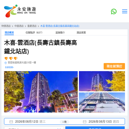
特價酒店
>
中國酒店
>
重慶酒店
>
木喜·雲酒店(長壽古鎮長壽高鐵北站店)
酒店概览
住客點評（627）
設施簡介
酒店政策
木喜·雲酒店(長壽古鎮長壽高
鐵北站店)
菩提街道桃源大道23號一樓
現在就預訂
全部設施>
2026年08月12日
週三
2026年08月13日
週四
1 晚