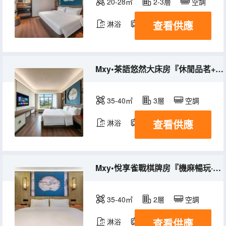
20-28㎡
2-3層
空調
查看供應
淋浴
電視機
Mxy•茶語悠然大床房『休閒品茗+小冰箱+零壓深睡呵護』
35-40㎡
3層
空調
查看供應
淋浴
電視機
Mxy•悅享雀戰棋牌房『機麻暢玩·血戰到底·享歡樂時光』
35-40㎡
2層
空調
查看供應
淋浴
電視機