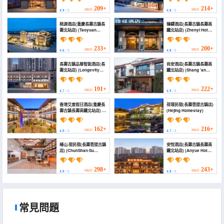
(Chongqing Changshou
Town High-speed
North Station))
Railway North Station))
209+
214+
HKD
HKD
4.9
/ 5
4.8
/ 5
桃源酒店(重慶長壽古鎮長
臻驛酒店(長壽古鎮長壽高
壽北站店) (Taoyuan
鐵北站店) (Zhenyi Hotel
Hotel)
(Longevity Town
Changshou North High-
Speed Railway Station))
233+
200+
HKD
HKD
4.6
/ 5
4.8
/ 5
長壽古鎮品尊智能酒店(長
尚安酒店(長壽古鎮長壽高
壽北站店) (Longevity
鐵北站店) (Shang 'an
Ancient Town Pinzun
Hotel)
Intelligent Hotel
(Changshou North
191+
222+
HKD
HKD
4.7
/ 5
4.9
/ 5
Station))
香港艾度假日酒店(重慶長
荷璟民宿(長壽菩提古鎮店)
壽古鎮長壽高鐵北站店) (I
(Hejing Homestay)
Do Holiday Inns
(Chongqing Changshou
Old Town))
162+
216+
HKD
HKD
4.9
/ 5
4.7
/ 5
椿山.宿民宿(長壽菩提古鎮
安悅酒店(長壽古鎮長壽高
店) (ChunShan·Su
鐵北站店) (Anyue Hotel
Homestay)
(Longevity Town
Changshou High-Speed
Rail North Station))
298+
243+
HKD
HKD
4.9
/ 5
4.8
/ 5
常見問題