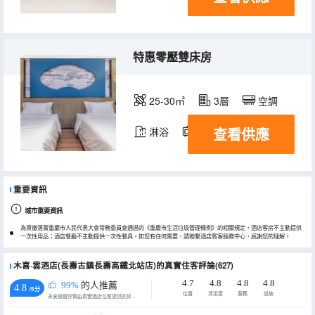
特惠零壓雙床房
25-30㎡
3層
空調
查看供應
淋浴
電視機
重要資訊
城市重要資訊
為貫徹落實重慶市人民代表大會常務委員會通過的《重慶市生活垃圾管理條例》的相關規定，酒店客房不主動提供
一次性用品；酒店餐廳不主動提供一次性餐具。如您有任何需要，請聯繫酒店賓客服務中心，感謝您的理解。
木喜·雲酒店(長壽古鎮長壽高鐵北站店)的真實住客評論(627)
4.7
4.8
4.8
4.8
99%
的人推薦
4.8
/5分
位置
清潔度
服務
設施
永安旅遊評價由真實酒店住客提供的評價。