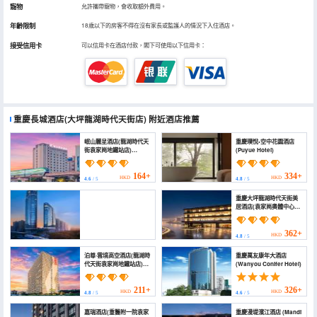
寵物
允許攜帶寵物，會收取額外費用。
年齡限制
18歲以下的房客不得在沒有家長或監護人的情況下入住酒店。
接受信用卡
可以信用卡在酒店付款，閣下可使用以下信用卡：
重慶長城酒店(大坪龍湖時代天街店)
附近酒店推薦
岷山麗呈酒店(龍湖時代天
重慶璞悅•空中花園酒店
街袁家崗地鐵站店)
(Puyue Hotel)
(MINSHAN REZEN
HOTEL)
164+
334+
HKD
HKD
4.6
/ 5
4.8
/ 5
重慶大坪龍湖時代天街美
居酒店(袁家崗奧體中心店)
(Mercure Chongqing
Daping Longfor Times
Paradise Walk
362+
HKD
4.8
/ 5
(Yuanjiagang Olympic))
Sky·雲際51高空江景度假酒店(重慶奧體中心龍湖時代天
泊尊·雲境高空酒店(龍湖時
重慶萬友康年大酒店
街店) (Sky · Yunji 51 High altitude River View Resort
代天街袁家崗地鐵站店)
(Wanyou Conifer Hotel)
Hotel(
(Bozun Yunjing High
OlympicSportsCenterLonghuTimesTianjieBranch))
Altitude Hotel (Longhu
486+
HKD
Times Tianjie
4.7
/ 5
211+
326+
HKD
HKD
4.8
/ 5
4.6
/ 5
Yuanjiagang Subway
Station Store))
嘉瑞酒店(重醫附一院袁家
重慶漫堤濱江酒店 (Mandi