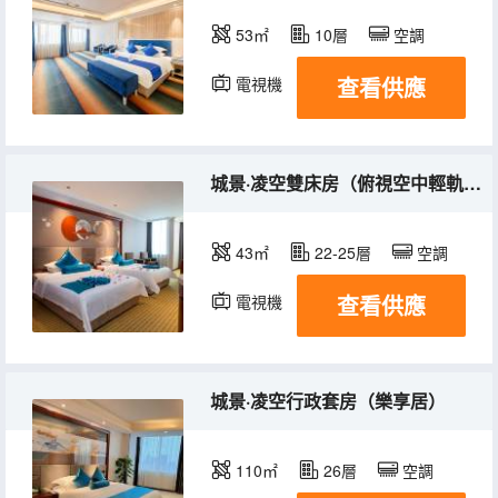
53㎡
10層
空調
查看供應
電視機
城景·凌空雙床房（俯視空中輕軌穿梭+城市繁華夜景）
43㎡
22-25層
空調
查看供應
電視機
城景·凌空行政套房（樂享居）
110㎡
26層
空調