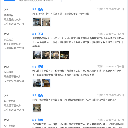
永安旅遊評價由真實酒店住客提供的評價。
5.0
極好
評價於：2026年07月21日
訪客
酒店房間衞生挺好。位置不錯，小楊態度很好。辦理很快
商務旅客
城景·雅緻大床房
入住於2026年07月
3.5
不錯
評價於：2026年07月06日
訪客
房間裝修確實不行，太老了，但，耐不住它地理位置簡直優越的爆炸啊！龍湖時代天街口子
家庭旅遊
上，兩天硬是沒打一個車，步行完全夠了！旁邊又是重醫，價格完全親民！還要什麼自行車
城景·舒睡大床房
😂😂😂
入住於2026年07月
5.0
極好
評價於：2026年06月30日
訪客
酒店看上去比較久了，位置很好，旁邊就是天街，酒店服務還是不錯，因為東西落在酒店
家庭旅遊
了，聯繫前台幫忙解決找到進行了郵寄，前台的小李服務不錯。
城景·豪華雙床房
入住於2026年06月
5.0
極好
評價於：2026年06月30日
訪客
前台小李服務好，下次還會來，酒店整體偏老舊吧，但是性價比非常不錯，會再來。
與好友旅遊
城景·豪華雙床房
入住於2026年06月
5.0
極好
評價於：2026年06月04日
訪客
酒店是獨立的一棟，性價比很不錯，交通非常的方便，前台整體服務不錯，小李有給推薦附
與好友旅遊