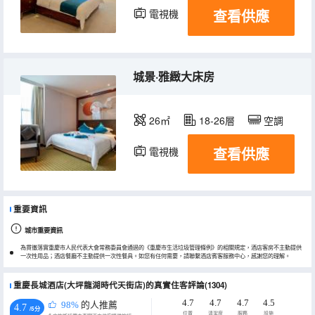
查看供應
電視機
冰箱
城景·雅緻大床房
26㎡
18-26層
空調
查看供應
電視機
重要資訊
城市重要資訊
為貫徹落實重慶市人民代表大會常務委員會通過的《重慶市生活垃圾管理條例》的相關規定，酒店客房不主動提供
一次性用品；酒店餐廳不主動提供一次性餐具。如您有任何需要，請聯繫酒店賓客服務中心，感謝您的理解。
重慶長城酒店(大坪龍湖時代天街店)的真實住客評論(1304)
4.7
4.7
4.7
4.5
98%
的人推薦
4.7
/5分
位置
清潔度
服務
設施