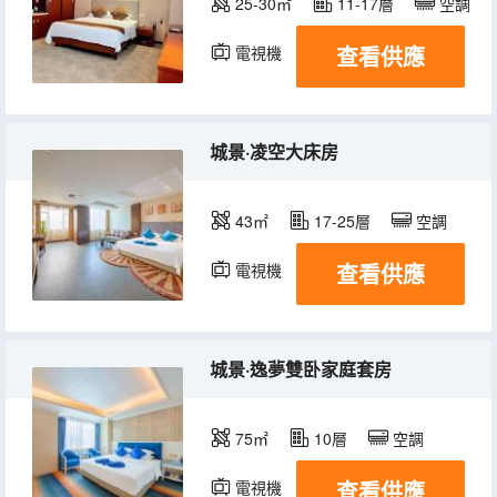
25-30㎡
11-17層
空調
查看供應
電視機
城景·凌空大床房
43㎡
17-25層
空調
查看供應
電視機
城景·逸夢雙卧家庭套房
75㎡
10層
空調
查看供應
電視機