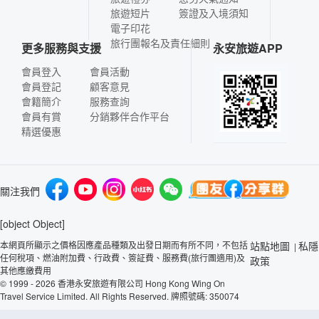
旅遊短片
簽證及入境須知
電子印花
旅行團報名及責任細則
更多服務與支援
永安旅遊APP
會員登入
會員活動
會員登記
顧客意見
會籍簡介
服務查詢
會員有賞
分銷夥伴合作平台
精選優惠
關注我們
[object Object]
本網頁所顯示之價格因應產品種類及出發日期而有所不同，不包括
站點地圖
私隱
|
任何稅項、燃油附加費、行政費、簽証費、服務費(旅行團適用)及
政策
其他應繳費用
© 1999 - 2026 香港永安旅遊有限公司 Hong Kong Wing On
Travel Service Limited. All Rights Reserved. 牌照號碼: 350074