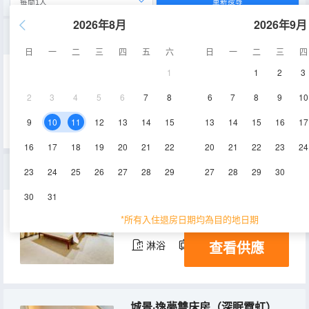
重新搜尋
2026年8月
2026年9月
凌空智能大床房（俯視空中輕軌穿梭+城市繁華夜景）
日
一
二
三
四
五
六
日
一
二
三
四
1
1
2
3
43㎡
26層
空調
2
3
4
5
6
7
8
6
7
8
9
10
查看供應
電視機
9
10
11
12
13
14
15
13
14
15
16
17
16
17
18
19
20
21
22
20
21
22
23
24
城景·豪華套房
23
24
25
26
27
28
29
27
28
29
30
30
31
75㎡
15-27層
空調
*所有入住退房日期均為目的地日期
查看供應
淋浴
電視機
冰箱
城景·逸夢雙床房（深眠霓虹）