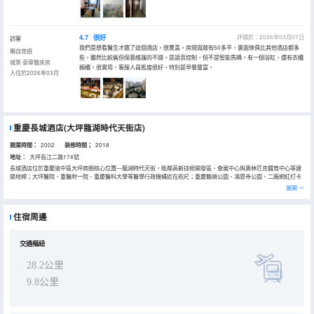
4.7
很好
評價於：2026年03月07日
訪客
我們是想看醫生才選了這個酒店，很驚喜。房間寬敞有50多平，裏面傢俱比其他酒店都多
獨自旅遊
些，雖然比較舊但保養維護的不錯。是語音控制，但不是智能馬桶。有一個浴缸，還有衣櫃
城景·豪華雙床房
櫥櫃，很實用。客服人員態度很好。特別是早餐豐富。
入住於2026年03月
重慶長城酒店(大坪龍湖時代天街店)
開業時間：
2002
装修時間；
2018
地址：
大坪長江二路174號
長城酒店位於重慶渝中區大坪商圈核心位置—龍湖時代天街，毗鄰高新技術開發區、會展中心與奧林匹克體育中心等建
築地標；大坪醫院、重醫附一院、重慶醫科大學等醫學行政機構近在咫尺；重慶鵝嶺公園、鴻恩寺公園、二廠網紅打卡
地等景點環繞四周。
展開
酒店是集住宿、休閒、會議、餐飲為一體的高檔酒店，擁有完善齊全的配套設施。酒店裝修現代裝飾與古典藝術風格結
合一體，精緻典雅，別具一格，帶給您視覺上的完美享受。所有房間無線高速WIFI酒店全覆蓋，高清數字電視、智能門
鎖、品牌衞浴、優質床上用品、讓客人在輕鬆愉悅的氛圍中，感受愛的關懷，家的温馨。
住宿周邊
酒店擁有6間不同格局的會議廳，能滿足不同客人的需要，空間靈活多變，具備先進音響會議系統，適合舉辦各種新聞
發佈會、產品展示會、大型培訓以及慶典宴會。專業的會務團隊為您精心打造難以忘懷的精彩活動。
酒店自助早餐廳為您合理搭配多種菜餚、主食，為您開啟活力滿分的一天；豪華的宴會廳與風格各異的餐廳包房，可同
時容納千人就餐；酒店還有上島咖啡、浴足、健身中心等休閒驛站，讓您體驗舒適與健康，享受愉悅與尊崇。能充分滿
交通樞紐
足現代商務和旅遊觀光客人的不同需求，讓您感受旅途中的非凡存在。
28.2公里
9.8公里