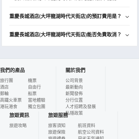
重慶長城酒店(大坪龍湖時代天街店)的預訂費用是？
重慶長城酒店(大坪龍湖時代天街店)能否免費取消？
我們的產品
關於我們
旅行團
機票
公司背景
酒店
自由行
最新動向
郵輪
船票
新聞發佈
高鐵火車票
當地體驗
分行位置
港玩港食
獨立包團
人才招聘及發展
私隱政策
旅遊資訊
旅遊服務
旅遊攻略
旅客須知
航班資料
旅遊保險
航空公司資料
旅遊禮券
惡劣天氣通知