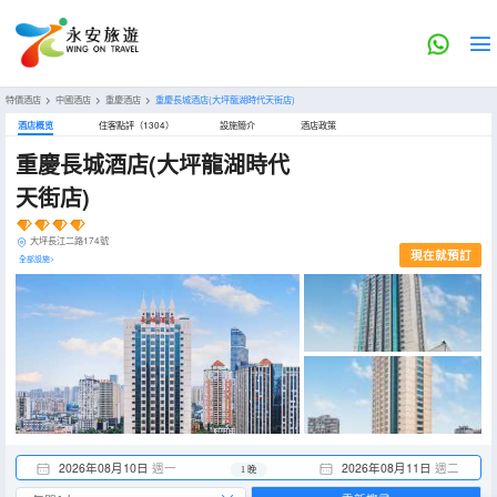
特價酒店
>
中國酒店
>
重慶酒店
>
重慶長城酒店(大坪龍湖時代天街店)
酒店概览
住客點評（1304）
設施簡介
酒店政策
重慶長城酒店(大坪龍湖時代
天街店)
大坪長江二路174號
現在就預訂
全部設施>
2026年08月10日
週一
2026年08月11日
週二
1 晚