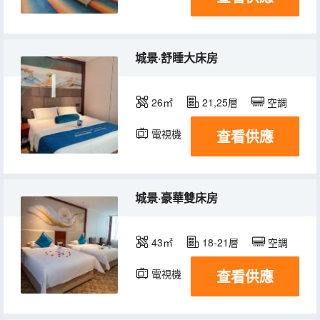
城景·舒睡大床房
26㎡
21,25層
空調
查看供應
電視機
城景·豪華雙床房
43㎡
18-21層
空調
查看供應
電視機