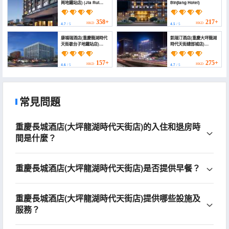
崗地鐵站店) (Jia Rui
Binjiang Hotel)
Hotel (Chongqing
Yuanjiagang Metro
Station))
358+
217+
HKD
HKD
4.7
/ 5
4.5
/ 5
康福瑞酒店(重慶龍湖時代
凱瑞汀酒店(重慶大坪龍湖
天街歇台子地鐵站店)
時代天街總部城店)
(Comfort Hotel (Daping
(Kresting Hotel
Times Tianjie Xietaizi
(Chongqing
Subway Station
Headquarters City))
157+
275+
HKD
HKD
4.6
/ 5
4.7
/ 5
Branch))
常見問題
重慶長城酒店(大坪龍湖時代天街店)的入住和退房時
間是什麼？
重慶長城酒店(大坪龍湖時代天街店)是否提供早餐？
重慶長城酒店(大坪龍湖時代天街店)提供哪些設施及
服務？