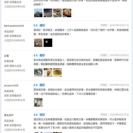
近好吃的火鍋，特別細心，還提醒我們出門帶傘，就是房間設施整體還是不是很OK，確實
城景·豪華雙床房
該裝修了。
入住於2026年04月
5.0
極好
評價於：2026年05月31日
Meihaodelvtu609
環境好，乾淨衞生，房間整潔，工作人員服務態度好，另外送了我們一份早餐。房間視野開
家庭旅遊
闊，景色很美。站在窗前拍的景色。
城景·豪華雙床房
入住於2026年05月
5.0
極好
評價於：2026年05月09日
訪客
室內佈局規劃科學且氛圍宜人，環境衞生狀況保持良好，周邊配套設施完善，緊鄰時代天街
商務旅客
商圈，餐飲購物選擇豐富便捷，服務團隊態度友善且細緻入微。
城景·雅緻大床房
入住於2026年04月
5.0
極好
評價於：2026年04月27日
youyou3325
環境很舒適，房間採光很好，床品睡得特別舒服。前台服務特別熱情有禮貌，地理位置也很
商務旅客
方便，出行覓食超級省心，性價比超高，下次入住還選這裏！
城景·豪華雙床房
入住於2026年04月
4.0
很好
評價於：2026年04月15日
匿名用戶
酒店就在大型商業廣場旁邊，吃飯出行都很方便，高樓層觀景效果很好，可以看到輕軌穿
家庭旅遊
過，唯一的遺憾就是，觀景好的房間有點點吵，這個無法避免。我們帶兩孩子，早餐要加
城景·豪華雙床房
錢，其實也吃不了多少吧，這點小事與大酒店的格調有些不匹配喲
入住於2026年04月