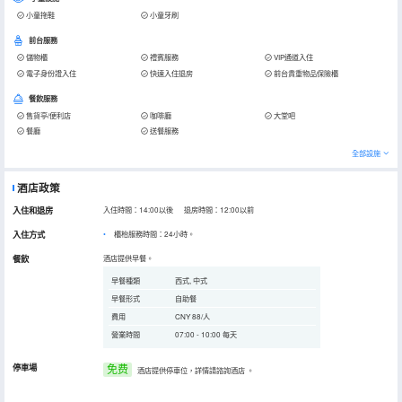
小童拖鞋
小童牙刷
前台服務
儲物櫃
禮賓服務
VIP通道入住
電子身份證入住
快速入住退房
前台貴重物品保險櫃
餐飲服務
售貨亭/便利店
咖啡廳
大堂吧
餐廳
送餐服務
全部設施
酒店政策
入住和退房
入住時間：14:00以後 退房時間：12:00以前
入住方式
櫃枱服務時間：24小時。
餐飲
酒店提供早餐。
早餐種類
西式, 中式
早餐形式
自助餐
費用
CNY 88/人
營業時間
07:00 - 10:00 每天
停車場
免费
酒店提供停車位，詳情請諮詢酒店
。