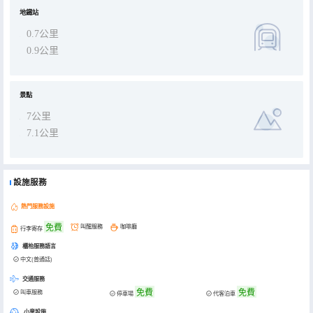
地鐵站
0.7公里
0.9公里
景點
7公里
7.1公里
設施服務
熱門服務設施
免費
叫醒服務
咖啡廳
行李寄存
櫃枱服務語言
中文(普通話)
交通服務
免費
免費
叫車服務
停車場
代客泊車
小童設施