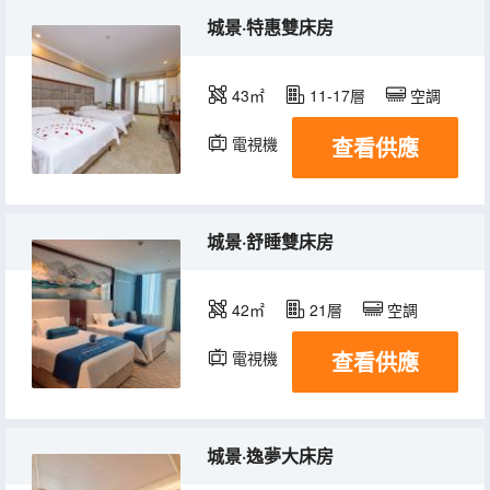
城景·特惠雙床房
43㎡
11-17層
空調
查看供應
電視機
城景·舒睡雙床房
42㎡
21層
空調
查看供應
電視機
城景·逸夢大床房