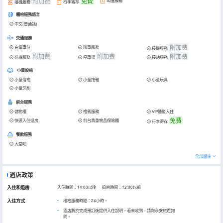
附加费
免費
叫醒服務
接機服務
行李寄存
櫃枱服務語言
中文(普通話)
交通服務
附加费
充電車位
叫車服務
接機服務
附加费
附加费
附加费
送機服務
停車場
接站服務
小童設施
小童浴袍
小童拖鞋
小童玩具
小童牙刷
前台服務
儲物櫃
禮賓服務
VIP通道入住
免費
快速入住退房
前台貴重物品保險櫃
行李寄存
餐飲服務
大堂吧
全部設施
酒店政策
入住和退房
入住時間：14:00以後 退房時間：12:00以前
入住方式
櫃枱服務時間：24小時。
酒店將於完成預訂後提供入住說明，若未收到，請向永安旅遊詢
問。