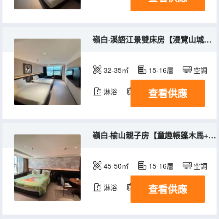
嶺白·溪語江景雙床房【漫覽山城燈火+定製護脊床墊】
32-35㎡
15-16層
空調
查看供應
淋浴
電視機
冰箱
嶺白·榆山親子房【童趣帳篷木馬+親膚床品】
45-50㎡
15-16層
空調
查看供應
淋浴
電視機
冰箱