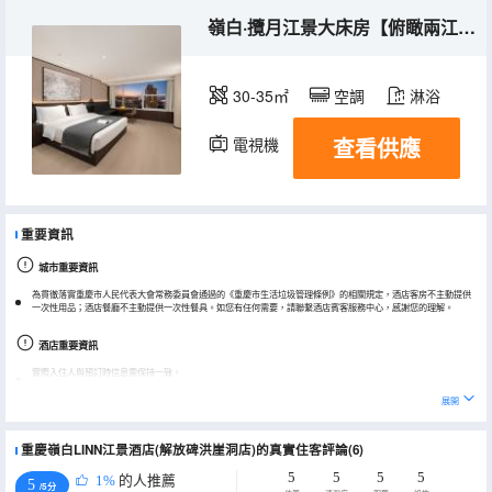
嶺白·攬月江景大床房【俯瞰兩江交匯+私享鬆弛時刻】
30-35㎡
空調
淋浴
查看供應
電視機
冰箱
重要資訊
城市重要資訊
為貫徹落實重慶市人民代表大會常務委員會通過的《重慶市生活垃圾管理條例》的相關規定，酒店客房不主動提供
一次性用品；酒店餐廳不主動提供一次性餐具。如您有任何需要，請聯繫酒店賓客服務中心，感謝您的理解。
酒店重要資訊
實際入住人與預訂時信息需保持一致。
兒童入住必須提供身份證/戶口本/出生證明。
展開
酒店空調為季節性開放，詳情可提前諮詢酒店，多有不便敬請諒解。
重慶嶺白LINN江景酒店(解放碑洪崖洞店)的真實住客評論(6)
連住期間，酒店每日進行簡易清掃，其他詳情請諮詢酒店前台。
5
5
5
5
1%
的人推薦
5
/5分