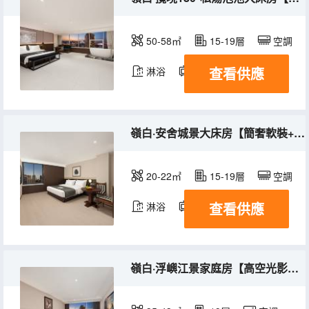
50-58㎡
15-19層
空調
查看供應
淋浴
電視機
冰箱
嶺白·安舍城景大床房【簡奢軟裝+靜謐治癒角落】
20-22㎡
15-19層
空調
查看供應
淋浴
電視機
冰箱
嶺白·浮嶼江景家庭房【高空光影夜景+超大雙床佈局】