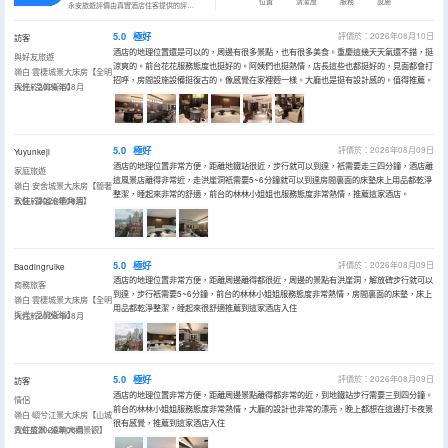
位置
清潔度
服務
設施
永安旅遊評價由真實酒店住客提供的評價。
5.0
極好
評價於：2026年08月10日
訪客
酒店的地理位置還是可以的，周邊有很多景點，也有很多美食。重慶這幾天天氣還不錯，挺
與好友旅遊
涼爽的。前台花花服務態度也挺好的。阿姨們也挺熱情，店長這些也都挺好的，見面都會打
嶺白·雲棲城景大床房【全明
招呼，房間設施設備挺復古的。像感覺在家裡麪一樣。大廳也是挺有設計感的。值得推薦。
採光+品質衞浴】
入住於2026年08月
5.0
極好
評價於：2026年08月09日
Yuyunkeji
酒店的地理位置非常方便，距離地鐵站很近，步行就可以到達，衹需要走三四分鐘，酒店離
家庭旅遊
這風景店離得非常近，走洪崖洞衹需要5~6分鐘就可以到達房間裏面的床墊床上用品都乾淨
嶺白·安舍城景大床房【簡奢
整潔，睡起來非常的舒適，前台的林林小姐姐也服務態度非常熱情，推薦這家酒店。
軟裝+靜謐治癒角落】
入住於2026年08月
5.0
極好
評價於：2026年08月09日
Baodingruike
酒店的地理位置非常方便，距離周邊離得都很近，周邊的景點有洪崖洞，解放碑步行就可以
商務旅客
到達，步行衹需要5~6分鐘，前台的林林小姐姐服務態度非常熱情，房間裏面的床墊，床上
嶺白·雲棲城景大床房【全明
用品都乾淨整潔，睡起來很舒適推薦到這家酒店入住
採光+品質衞浴】
入住於2026年08月
5.0
極好
評價於：2026年08月09日
訪客
酒店的地理位置非常方便，距離周邊景點離得都非常的近，到地鐵站步行需要三到四分鐘。
情侶
前台的林林小姐姐服務態度非常熱情，大廳的設計也非常的漂亮，晚上都想在這邊打卡夜景
嶺白·嶼兮江景大床房【山城
很有感覺，推薦到這家酒店入住
霓虹盛景+遠眺大橋景觀】
入住於2026年08月