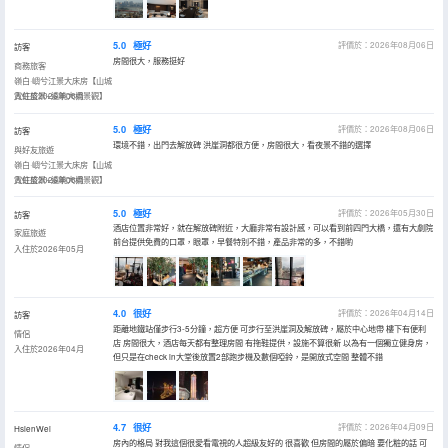
5.0
極好
評價於：2026年08月06日
訪客
房間很大，服務挺好
商務旅客
嶺白·嶼兮江景大床房【山城
霓虹盛景+遠眺大橋景觀】
入住於2026年08月
5.0
極好
評價於：2026年08月06日
訪客
環境不錯，出門去解放碑 洪崖洞都很方便，房間很大，看夜景不錯的選擇
與好友旅遊
嶺白·嶼兮江景大床房【山城
霓虹盛景+遠眺大橋景觀】
入住於2026年08月
5.0
極好
評價於：2026年05月30日
訪客
酒店位置非常好，就在解放碑附近，大廳非常有設計感，可以看到前四門大橋，還有大劇院
家庭旅遊
前台提供免費的口罩，眼罩，早餐特別不錯，產品非常的多，不錯喲
入住於2026年05月
4.0
很好
評價於：2026年04月14日
訪客
距離地鐵站僅步行3-5分鐘，超方便 可步行至洪崖洞及解放碑，屬於中心地帶 樓下有便利
情侶
店 房間很大，酒店每天都有整理房間 有拖鞋提供，設施不算很新 以為有一個獨立健身房，
入住於2026年04月
但只是在check in大堂後放置2部跑步機及數個啞鈴，是開放式空間 整體不錯
4.7
很好
評價於：2026年04月09日
HsienWei
房內的格局 對我這個很愛看電視的人超級友好的 很喜歡 但房間的屬於偏暗 要化粧的話 可
情侶