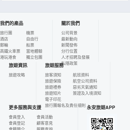
我們的產品
關於我們
旅行團
機票
公司背景
酒店
自由行
最新動向
郵輪
船票
新聞發佈
高鐵火車票
當地體驗
分行位置
港玩港食
獨立包團
人才招聘及發展
私隱政策
旅遊資訊
旅遊服務
旅遊攻略
旅客須知
航班資料
旅遊保險
航空公司資料
旅遊禮券
惡劣天氣通知
旅遊短片
簽證及入境須知
電子印花
旅行團報名及責任細則
更多服務與支援
永安旅遊APP
會員登入
會員活動
會員登記
顧客意見
會籍簡介
服務查詢