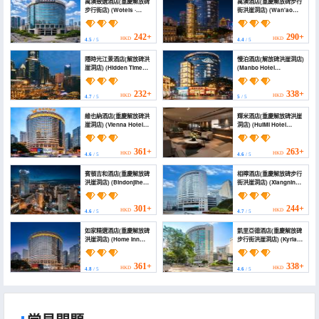
萬澳致選酒店(重慶解放碑
萬澳酒店(重慶解放碑步行
步行街店) (Wotels ·
街洪崖洞店) (Wan'ao
Selected Hotel
Hotel (Hongyadong
(Chongqing Jiefangbei
Store, Monument to the
Pedestrian Street))
people's Liberation
242+
290+
HKD
HKD
4.5
/ 5
4.4
/ 5
Pedestrian Street,
Chongqing))
隱時光江景酒店(解放碑洪
慢泊酒店(解放碑洪崖洞店)
崖洞店) (Hidden Time
(Manbo Hotel
River View Hotel)
(Jiefangbei Area Hong
Ya Dong))
232+
338+
HKD
HKD
4.7
/ 5
5
/ 5
維也納酒店(重慶解放碑洪
輝米酒店(重慶解放碑洪崖
崖洞店) (Vienna Hotel
洞店) (HuiMI Hotel
(Chongqing Jiefangbei
(Chongqing Jiefangbei
Hongyadong Branch))
Hongyadong))
361+
263+
HKD
HKD
4.6
/ 5
4.6
/ 5
賓頓吉和酒店(重慶解放碑
相檸酒店(重慶解放碑步行
洪崖洞店) (Bindonjihe
街洪崖洞店) (Xiangning
Hotel (Chongqing
Hotel (Chongqing
Jiefangbei
Jiefangbei Pedestrian
Hongyadong Branch))
Street Hongyadong
301+
244+
HKD
HKD
4.6
/ 5
4.7
/ 5
Branch))
如家精選酒店(重慶解放碑
凱里亞德酒店(重慶解放碑
洪崖洞店) (Home Inn
步行街洪崖洞店) (Kyriad
Plus (Chongqing
Hotel (Chongqing
Jiefangbei
Jiefangbei Pedestrian
Hongyadong Branch))
Street Hongyadong))
361+
338+
HKD
HKD
4.8
/ 5
4.6
/ 5