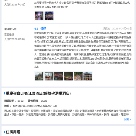
以需要找亮一點的地方 會比較看得到 但整體來說還不錯的 離解放碑 81好吃街跟較場口也
入住於2026年04月
是都算近 走路5-10分鐘 很方便
4.7
很好
評價於：2026年04月09日
環球旅行中
地點超方便,門口可以停車,機場出坐車來方便,髙鐵重慶站有特別服務,出站前有工作人員幫你
家庭旅遊
聯絡順風車,非常便宜,我們一行6人開始都唔信,架車六人坐都超闊落,司機服務都好,都問點解
入住於2026年03月
有尼d好事,佢話係雙贏,希望大家返香港幫重慶做廣告,如果覺得佢服務好,又可以再幫親佢,比
如買嚇夜遊巴士.講返酒店又便宜景又好,地鐵臨江門幾步路,去邊度都方便,一定要去附近魯祖
廟民國茶館睇表演,同埋食佢哋戈無煙古法火鍋,食完一d味都冇,食材好新鮮,又便宜,我哋香港
人一定鐘意,後行街先發現佢後面有一條街係買餸,生果好便宜,唔怪之得火鍋料新鮮便宜,佢哋
的雲吞超級好食,冇之一,返到香港都流緊口水,講開酒店在都市廣場A坐,要行幾級樓梯落,酒店
對面係民國時的中英聯絡處,棟樓好靚,2樓咖啡好靚👍👍👍另外酒店大堂有現磨咖啡免費👍
👍👍
重慶嶺白LINN江景酒店(解放碑洪崖洞店)
開業時間：
2022
装修時間；
2026
地址：
解放碑街道五四路39號都市廣場A座19樓
酒店位於渝中區步行街，縱觀兩江交匯盛景，遙望南山巍峨綿延，瑜江北嘴隔江相望，地處繁華的解放碑步行街!經過一
座城，尋覓一間房，消去您滿身的疲憊，我們將以熱情的服務，舒適的房間，期待你的到來。我們，在這裏，等您來!
展開
住宿周邊