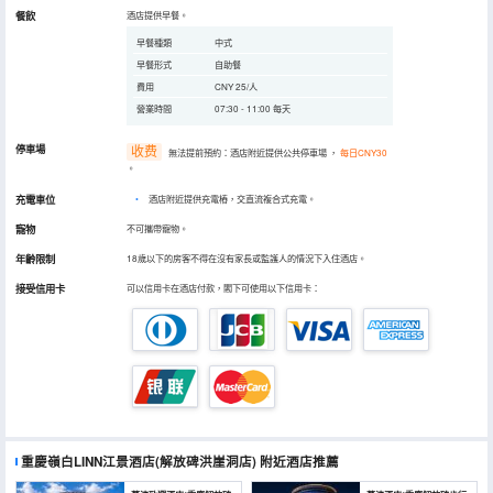
餐飲
酒店提供早餐。
早餐種類
中式
早餐形式
自助餐
費用
CNY 25/人
營業時間
07:30 - 11:00 每天
停車場
收费
無法提前預約：酒店附近提供公共停車場
，
每日CNY30
。
充電車位
•
酒店附近提供充電樁，交直流複合式充電。
寵物
不可攜帶寵物。
年齡限制
18歲以下的房客不得在沒有家長或監護人的情況下入住酒店。
接受信用卡
可以信用卡在酒店付款，閣下可使用以下信用卡：
重慶嶺白LINN江景酒店(解放碑洪崖洞店)
附近酒店推薦