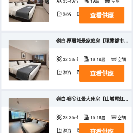
35-43㎡
19層
空調
查看供應
淋浴
電視機
冰箱
嶺白·厚居城景家庭房【環覽都市霓虹+品牌洗護】
32-38㎡
16-19層
空調
查看供應
淋浴
電視機
冰箱
嶺白·嶼兮江景大床房【山城霓虹盛景+遠眺大橋景觀】
28-35㎡
15-16層
空調
查看供應
淋浴
電視機
冰箱