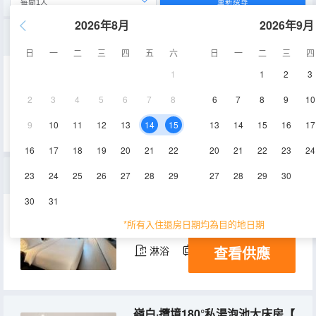
重新搜尋
2026年8月
2026年9月
嶺白·覽渝城景雙床房【空中觀景花園+全屋中央空調】
日
一
二
三
四
五
六
日
一
二
三
四
1
1
2
3
25-30㎡
15-16層
空調
2
3
4
5
6
7
8
6
7
8
9
10
查看供應
淋浴
電視機
冰箱
9
10
11
12
13
14
15
13
14
15
16
17
16
17
18
19
20
21
22
20
21
22
23
24
嶺白·雲棲城景大床房【全明採光+品質衞浴】
23
24
25
26
27
28
29
27
28
29
30
30
31
25-28㎡
15-19層
空調
*所有入住退房日期均為目的地日期
查看供應
淋浴
電視機
冰箱
嶺白·攬境180°私湯泡池大床房【環江視野+沉浸私湯】