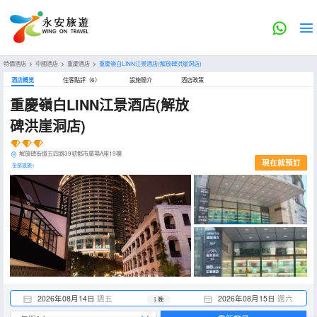
特價酒店
>
中國酒店
>
重慶酒店
>
重慶嶺白LINN江景酒店(解放碑洪崖洞店)
酒店概览
住客點評（6）
設施簡介
酒店政策
重慶嶺白LINN江景酒店(解放
碑洪崖洞店)
解放碑街道五四路39號都市廣場A座19樓
現在就預訂
全部設施>
2026年08月14日
週五
2026年08月15日
週六
1 晚