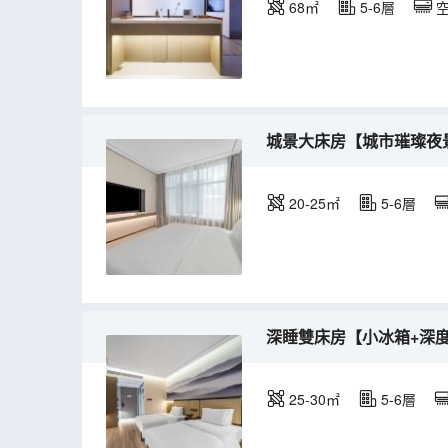
68㎡
5-6層
城景大床房【城市璀璨夜
20-25㎡
5-6層
深睡雙床房【小冰箱+深
25-30㎡
5-6層