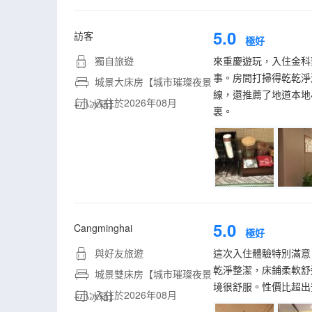
5.0
訪客
極好
獨自旅遊
來重慶遊玩，入住金科
事。房間打掃得乾乾淨
城景大床房【城市璀璨夜景
線，還推薦了地道本地
入住於2026年08月
+小冰箱】
裏。
5.0
Cangminghai
極好
與好友旅遊
這次入住體驗特別滿意
乾淨整潔，床鋪柔軟舒
城景雙床房【城市璀璨夜景
境很舒服。性價比超出
入住於2026年08月
+小冰箱】