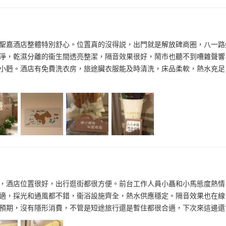
聖嘉酒店整體特別舒心。位置真的沒得説，出門就是解放碑商圈，八一路
淨，乾濕分離的衞生間透亮整潔，隔音效果很好，鬧市也聽不到嘈雜聲響
小麪。酒店有免費洗衣房，旅途臟衣服能及時清洗，床品柔軟，熱水充足
，酒店位置很好，出行逛街都很方便。前台工作人員小聶和小馬態度熱情
適，採光和通風都不錯，衞浴設施齊全，熱水供應穩定。隔音效果也在線
預期，沒有隱形消費，不管是短途旅行還是暫住都很合適，下次來這邊還