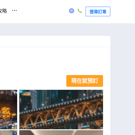
...
攻略
搜尋訂單
現在就預訂