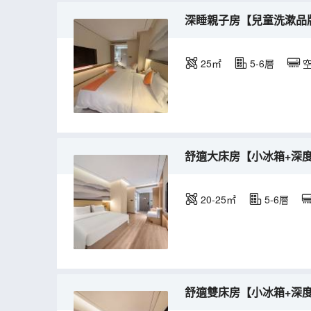
深睡親子房【兒童洗漱品
25㎡
5-6層
舒適大床房【小冰箱+深
20-25㎡
5-6層
舒適雙床房【小冰箱+深