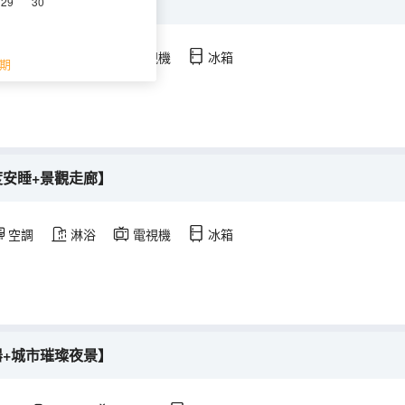
枕+城市璀璨夜景】
29
30
空調
淋浴
電視機
冰箱
期
度安睡+景觀走廊】
空調
淋浴
電視機
冰箱
器+城市璀璨夜景】