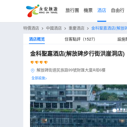
旅行團
機票
酒店
自由行
特價酒店
>
中國酒店
>
重慶酒店
>
金科聖嘉酒店(解放
酒店概览
住客點評（1527）
設施
金科聖嘉酒店(解放碑步行街洪崖洞店)
解放碑街道民族路99號財匯大廈A塔6樓
全部設施>