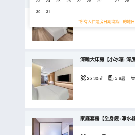
豪華大床房【慢回彈記憶
23
24
25
26
27
28
29
27
28
30
31
25-35㎡
5-6層
*所有入住退房日期均為目的地日
深睡大床房【小冰箱+深
25-30㎡
5-6層
家庭套房【全身鏡+淨水