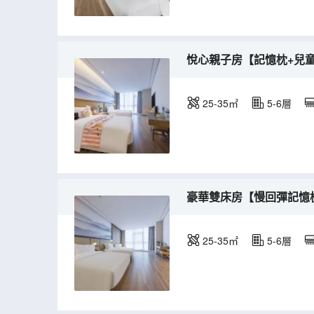
悅心親子房【記憶枕+兒
25-35㎡
5-6層
豪華雙床房【慢回彈記憶
25-35㎡
5-6層