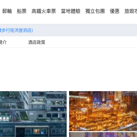
郵輪
船票
高鐵火車票
當地體驗
獨立包團
優惠
旅遊
碑步行街洪崖洞店)
簡介
酒店政策