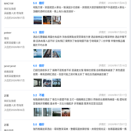
5.0
極好
評價於：2026年07月26日
MACY.W
地點方便，對面就是火車站。裝潢設計也很新，房間很大很舒服剛好窗戶外面就是火車站。
與好友旅遊
頂樓的酒吧也很美，晚上有DJ氣氛很好。
高級雙人房 帶海景
入住於2026年07月
4.5
很好
評價於：2026年07月20日
peteer
酒店位置優越 周圍也有超市 到各個景點坐突突車很方便 酒店裝修設計簡潔明快 酒店早餐不
情侶
錯 因為有客人説不好 沒有預訂 實際到了後發現還不錯 👌現場買了二份早餐 早餐供應品種
城景高級雙人房
屬於平均水準
入住於2026年07月
4.0
很好
評價於：2026年07月18日
janet janet
已經住過很多次了 服務不是態度不好 是速度太慢 電梯也很慢 自助餐越來越差了 景色還是
商務旅客
很贊，畢竟是網紅酒店，但是可能之前印象太好了 現在反而越來越去魅了
海景高級雙床房
入住於2026年07月
3.2
不錯
評價於：2026年07月17日
訪客
有點過譽的酒店了 衞生什麼還不錯 主打一個服務反正敷衍 然後前台業務熟練度一般 還有就
與好友旅遊
是電梯非常糟糕 基本等一次五分鐘起步 非常離譜 風景肯定是沒話説
高級雙人房 帶海景
入住於2026年06月
5.0
極好
評價於：2026年07月07日
訪客
強烈推薦這家酒店，環境整潔清爽，整體氛圍安靜舒服，房間空間充足，各類基礎設備一應
獨自旅遊