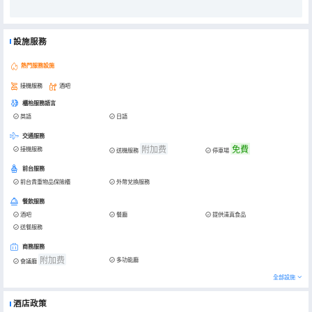
設施服務
熱門服務設施
接機服務
酒吧
櫃枱服務語言
英語
日語
交通服務
附加费
免費
接機服務
送機服務
停車場
前台服務
前台貴重物品保險櫃
外幣兌換服務
餐飲服務
酒吧
餐廳
提供清真食品
送餐服務
商務服務
附加费
多功能廳
會議廳
全部設施
酒店政策