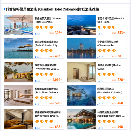
科倫坡格蘭貝爾酒店
(Granbell Hotel Colombo)
附近酒店推薦
科倫坡莫文酒店 (Morven
雷努卡城市酒店 (Renuka
Hotel Colombo)
City Hotel)
308+
353+
HKD
HKD
4.4
/ 5
4.1
/ 5
索菲亞科倫坡城市酒店
辛納蒙科倫坡紅酒店
(Sofia Colombo City
(Cinnamon Red
Hotel)
Colombo)
403+
381+
HKD
HKD
4.5
/ 5
4.5
/ 5
玖號湖居·科倫坡酒店
海洋套房酒店 (Marine
(Nyne Hotels Lake
Suites)
Lodge - Colombo)
1,010+
726+
HKD
HKD
4.5
/ 5
4.2
/ 5
科倫坡公園街套房酒店
科倫坡柑桔酒店
(Park Street Suites -
(Mandarina Colombo)
Colombo)
598+
468+
HKD
HKD
5
/ 5
4.5
/ 5
科倫坡獨特的塔精品豪華
科倫坡庭院温泉酒店
套房 (Unique Towers
(Colombo Court Hotel &
Luxury Boutique
Spa)
Suites)
683+
498+
HKD
HKD
4.3
/ 5
4.5
/ 5