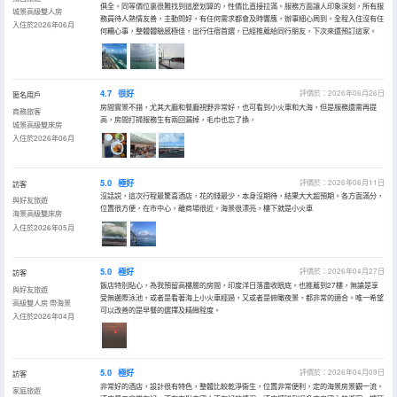
俱全。同等價位裏很難找到這麼划算的，性價比直接拉滿。服務方面讓人印象深刻，所有服
城景高級雙人房
務員待人熱情友善，主動問好，有任何需求都會及時響應，辦事細心周到。全程入住沒有任
入住於2026年06月
何糟心事，整體體驗感極佳，出行住宿首選，已經推薦給同行朋友，下次來還預訂這家。
4.7
很好
評價於：2026年06月26日
匿名用戶
房間實景不錯，尤其大廳和餐廳視野非常好，也可看到小火車和大海，但是服務還需再提
商務旅客
高，房間打掃服務生有兩回漏掉，毛巾也忘了換，
城景高級雙床房
入住於2026年06月
5.0
極好
評價於：2026年06月11日
訪客
沒話説，這次行程最驚喜酒店，花的錢最少，本身沒期待，結果大大超預期。各方面滿分，
與好友旅遊
位置很方便，在市中心，離商場很近。海景很漂亮，樓下就是小火車
海景高級雙床房
入住於2026年05月
5.0
極好
評價於：2026年04月27日
訪客
飯店特別貼心，為我預留高樓層的房間，印度洋日落盡收眼底。也推薦到27樓，無論是享
與好友旅遊
受無邊際泳池，或者是看著海上小火車經過，又或者是俯瞰夜景，都非常的適合。唯一希望
高級雙人房 帶海景
可以改善的是早餐的選擇及精緻程度。
入住於2026年04月
5.0
極好
評價於：2026年04月09日
訪客
非常好的酒店，設計很有特色，整體比較乾淨衞生，位置非常便利，定的海景房景觀一流。
家庭旅遊