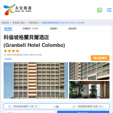
特價酒店
>
斯里蘭卡酒店
>
可倫坡酒店
>
科倫坡格蘭貝爾酒店
(Granbell Hotel Colombo)
酒店概览
住客點評（1235）
設施簡介
酒店政策
科倫坡格蘭貝爾酒店
(Granbell Hotel Colombo)
282/5 Kollupitiya Road, Marine Drive
現在就預訂
全部設施>
2026年08月11日
週二
2026年08月12日
週三
1 晚