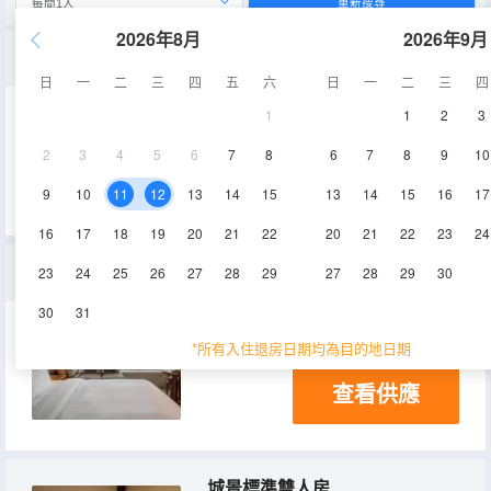
重新搜尋
2026年8月
2026年9月
標準城景雙床房
日
一
二
三
四
五
六
日
一
二
三
四
1
1
2
3
27㎡
淋浴
2
3
4
5
6
7
8
6
7
8
9
10
查看供應
9
10
11
12
13
14
15
13
14
15
16
17
16
17
18
19
20
21
22
20
21
22
23
24
標準海景大床房
23
24
25
26
27
28
29
27
28
29
30
30
31
27㎡
淋浴
*所有入住退房日期均為目的地日期
查看供應
城景標準雙人房