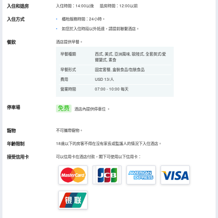
入住和退房
入住時間：14:00以後 退房時間：12:00以前
入住方式
櫃枱服務時間：24小時。
如您於入住時段以外抵達，請提前聯繫酒店。
餐飲
酒店提供早餐。
早餐種類
西式, 美式, 亞洲風味, 歐陸式, 全套英式/愛
爾蘭式, 素食
早餐形式
固定套餐, 盒裝食品/包裝食品
費用
USD 13/人
營業時間
07:00 - 10:00 每天
停車場
免费
酒店內提供停車位
。
寵物
不可攜帶寵物。
年齡限制
18歲以下的房客不得在沒有家長或監護人的情況下入住酒店。
接受信用卡
可以信用卡在酒店付款，閣下可使用以下信用卡：