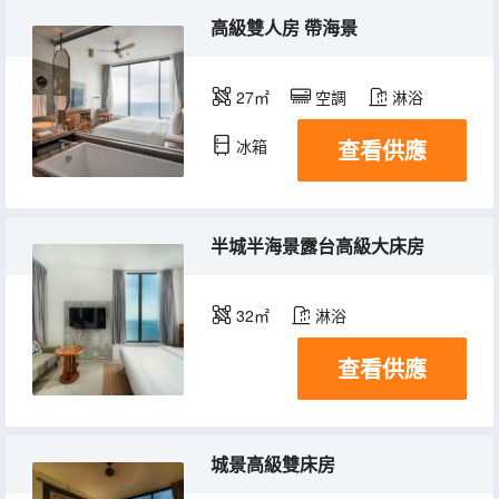
高級雙人房 帶海景
27㎡
空調
淋浴
查看供應
冰箱
半城半海景露台高級大床房
32㎡
淋浴
查看供應
城景高級雙床房