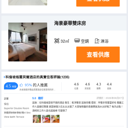
海景豪華雙床房
32㎡
空調
淋浴
查看供應
科倫坡格蘭貝爾酒店的真實住客評論(1235)
4.6
4.6
4.3
4.4
95%
的人推薦
4.5
/5分
位置
清潔度
服務
設施
永安旅遊評價由真實酒店住客提供的評價。
5.0
極好
評價於：2026年08月07日
訪客
設施：在科倫坡是很不錯的酒店 衞生：乾淨整潔 設施完備 環境：早餐非常豐富好吃 餐廳工
情侶
作人員親切專業 就是辦理入住太太太慢了 大堂咖啡廳的青蘋果氣泡水太好喝了 每天必點！
Superior Double Room
酒吧的工作人員也超級棒 可愛極了
With Partial City And Sea
入住於2026年07月
View &with Terrace