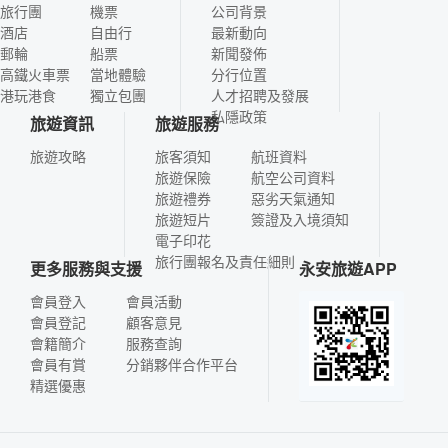
旅行團
機票
公司背景
酒店
自由行
最新動向
郵輪
船票
新聞發佈
高鐵火車票
當地體驗
分行位置
港玩港食
獨立包團
人才招聘及發展
私隱政策
旅遊資訊
旅遊服務
旅遊攻略
旅客須知
航班資料
旅遊保險
航空公司資料
旅遊禮券
惡劣天氣通知
旅遊短片
簽證及入境須知
電子印花
旅行團報名及責任細則
更多服務與支援
永安旅遊APP
會員登入
會員活動
會員登記
顧客意見
會籍簡介
服務查詢
會員有賞
分銷夥伴合作平台
精選優惠