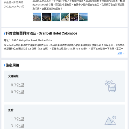
酒店員工非常友好，不存在對中國人不友好的情況，酒店裡碰到很多來自國內的遊客。樓頂
高級雙人房 帶海景
的pool & bar非常贊，而且對小童友好，有適合小童的餐食和飲品，我們很喜歡在那裡游泳
入住於2026年04月
及消費。會推薦給其他朋友！
科倫坡格蘭貝爾酒店
(Granbell Hotel Colombo)
地址：
282/5 Kollupitiya Road, Marine Drive
Granbell酒店科倫坡位於科倫坡科盧皮蒂亞，距離科倫坡城市購物中心和科倫坡美國大使館不到 5 分鐘車程。 此SPA酒
店距離科倫坡濱海賭場 0.3 英里（0.5 公里），距離自由廣場 0.3 英里（0.5 公里）。 您可抽空慰勞一下自己，享受一
下全方位服務的 SPA。您可以充分利用室外游泳池、蒸汽浴室和健身中心等度假設施。此酒店還提供免費 WiFi、禮賓服
展開
務和宴會廳。 酒店設有 2 間餐廳，您可以選擇到Minori簡單吃一點，也可以待在房間裏，享受客房送餐服務。此外咖啡
館還供應美味點心。您可以到酒吧/酒廊，點一杯喜歡的飲品，暢飲一番。每天 07:00 至 10:00 提供收費的歐陸式早
餐。 特色服務/設施包括24 小時前台服務、行李寄存和洗衣設施。計劃在科倫坡舉辦活動？這家酒店擁有 1300 平方米
住宿周邊
（13993 平方英尺）的空間，包括會議場地和會議室。酒店提供免費自助停車。 有 292 間空調客房提供液晶電視；您
定能在旅途中找到家的舒適。提供免費無線網絡，方便您與朋友保持聯繫；有線頻道可滿足您的娛樂需求。配備獨立的
浴缸和淋浴的私人浴室提供吹風機和浴袍。便利設施包括電話，以及書桌和獨立的起居區。
交通樞紐
8.3公里
0.3公里
景點
1.3公里
3.1公里