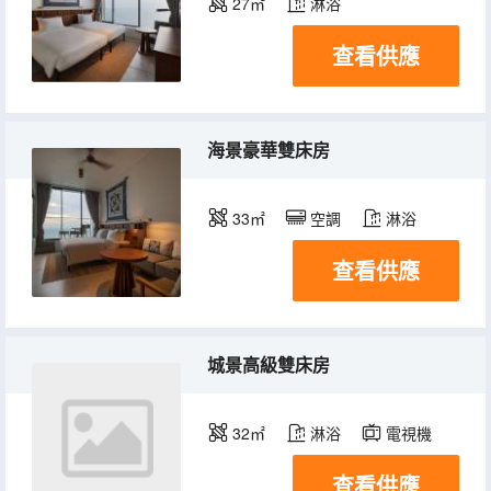
27㎡
淋浴
查看供應
海景豪華雙床房
33㎡
空調
淋浴
查看供應
城景高級雙床房
32㎡
淋浴
電視機
查看供應