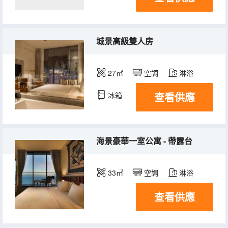
城景高級雙人房
27㎡
空調
淋浴
查看供應
冰箱
海景豪華一室公寓 - 帶露台
33㎡
空調
淋浴
查看供應