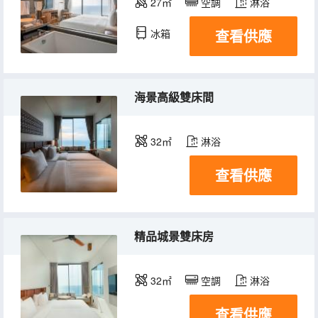
27㎡
空調
淋浴
查看供應
冰箱
海景高級雙床間
32㎡
淋浴
查看供應
精品城景雙床房
32㎡
空調
淋浴
查看供應