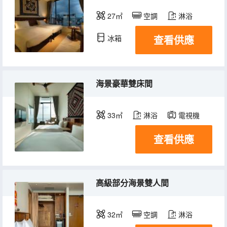
27㎡
空調
淋浴
查看供應
冰箱
海景豪華雙床間
33㎡
淋浴
電視機
查看供應
高級部分海景雙人間
32㎡
空調
淋浴