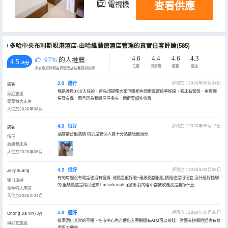
查看供應
電視機
冰箱
多哈中央布利斯峴港酒店-由哈維蘭德酒店管理的真實住客評論(585)
4.6
4.4
4.6
4.3
97%
的人推薦
4.5
/5分
位置
清潔度
服務
設施
永安旅遊評價由真實酒店住客提供的評價。
2.0
還行
評價於：2026年08月04日
訪客
我是凌晨3:00入住的，首先想提醒大家佢嘅相片同佢真實係爭好遠，張床有頭髮，房裏面
家庭旅遊
張凳有蝨，而且因為我嘅仔仔多咗一個佢要額外收費
豪華特大床房
入住於2026年08月
4.0
很好
評價於：2026年05月19日
訪客
酒店前台很熱情 特別是安保人員十分熱情給他滿分
情侶
高級雙床房
入住於2026年05月
4.2
很好
評價於：2026年04月08日
Jelly huang
有的房間沒有電話也沒有窗簾. 地點是很好啦~離景點都很近,價格也是很便宜,沒什麼好挑剔
獨自旅遊
的,但缺點還是得打出來,housekeeping過後,我的浴巾都被收走我是要擦什麼.
豪華特大床房
入住於2026年04月
5.0
極好
評價於：2026年03月08日
Chong Jia Yin (Jy)
這家酒店非常的不錯，在市中心內方便出入旁邊還有ATM可以按錢，對面有快餐附近也有商
與好友旅遊
場挺方便的