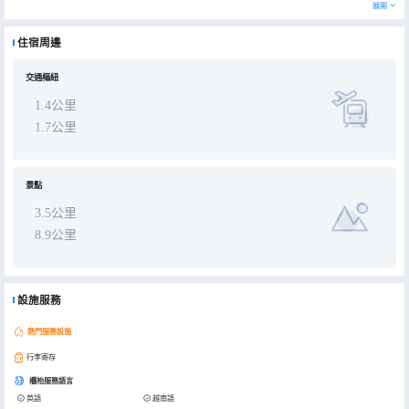
和設施。 特色服務/設施包括快速入住、乾洗/洗衣服務和24 小時前台服務。酒店提供免費自助停車。 有 64 間空調客房
展開
提供平板電視；您定能在旅途中找到家的舒適。提供免費無線網絡，方便您與朋友保持聯繫；有線頻道可滿足您的娛樂
需求。配備淋浴設施的私人浴室提供吹風機和浴袍。便利設施包括電話，以及書桌和免費瓶裝水。
住宿周邊
交通樞紐
1.4公里
1.7公里
景點
3.5公里
8.9公里
設施服務
熱門服務設施
行李寄存
櫃枱服務語言
英語
越南語