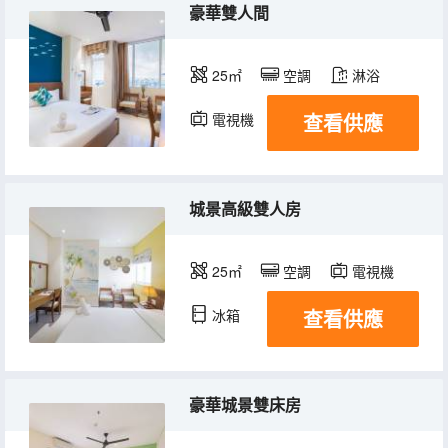
豪華雙人間
25㎡
空調
淋浴
查看供應
電視機
冰箱
城景高級雙人房
25㎡
空調
電視機
查看供應
冰箱
豪華城景雙床房