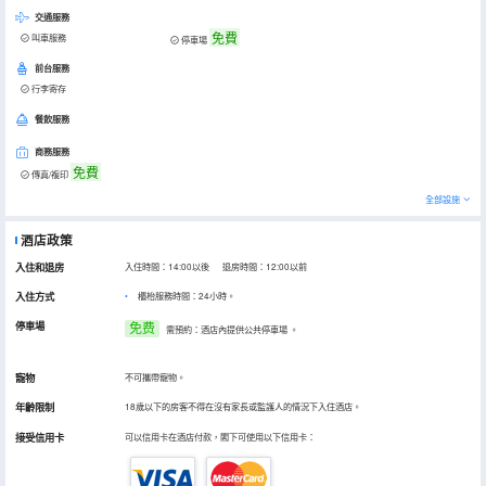
交通服務
免費
叫車服務
停車場
前台服務
行李寄存
餐飲服務
商務服務
免費
傳真/複印
全部設施
酒店政策
入住和退房
入住時間：14:00以後 退房時間：12:00以前
入住方式
櫃枱服務時間：24小時。
停車場
免费
需預約：酒店內提供公共停車場
。
寵物
不可攜帶寵物。
年齡限制
18歲以下的房客不得在沒有家長或監護人的情況下入住酒店。
接受信用卡
可以信用卡在酒店付款，閣下可使用以下信用卡：