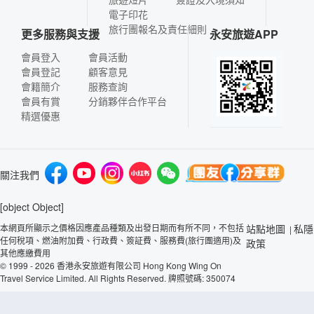
電子印花
旅行團報名及責任細則
更多服務與支援
永安旅遊APP
會員登入
會員活動
會員登記
顧客意見
會籍簡介
服務查詢
會員有賞
分銷夥伴合作平台
精選優惠
關注我們
[object Object]
本網頁所顯示之價格因應產品種類及出發日期而有所不同，不包括
站點地圖
私隱
|
任何稅項、燃油附加費、行政費、簽証費、服務費(旅行團適用)及
政策
其他應繳費用
© 1999 - 2026 香港永安旅遊有限公司 Hong Kong Wing On
Travel Service Limited. All Rights Reserved. 牌照號碼: 350074