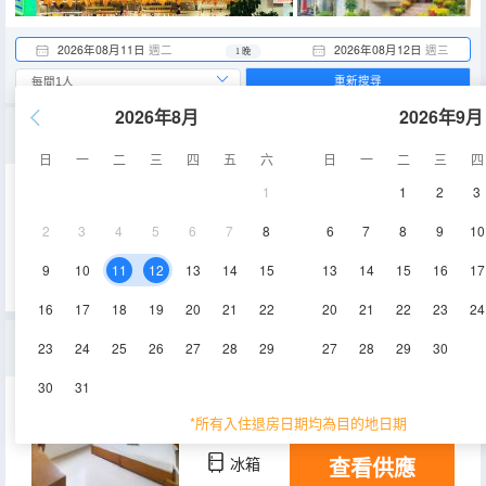
2026年08月11日
週二
2026年08月12日
週三
1 晚
重新搜尋
2026年8月
2026年9月
豪華雙人床房-帶窗
日
一
二
三
四
五
六
日
一
二
三
四
1
1
2
3
25㎡
空調
淋浴
2
3
4
5
6
7
8
6
7
8
9
10
查看供應
電視機
冰箱
9
10
11
12
13
14
15
13
14
15
16
17
16
17
18
19
20
21
22
20
21
22
23
24
豪華特大床房
23
24
25
26
27
28
29
27
28
29
30
30
31
25㎡
空調
電視機
*所有入住退房日期均為目的地日期
查看供應
冰箱