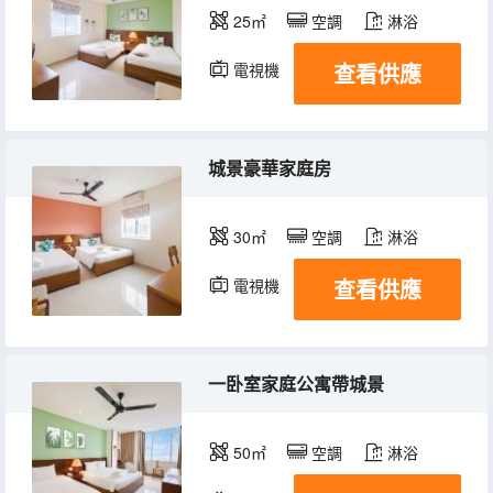
25㎡
空調
淋浴
查看供應
電視機
冰箱
城景豪華家庭房
30㎡
空調
淋浴
查看供應
電視機
冰箱
一卧室家庭公寓帶城景
50㎡
空調
淋浴