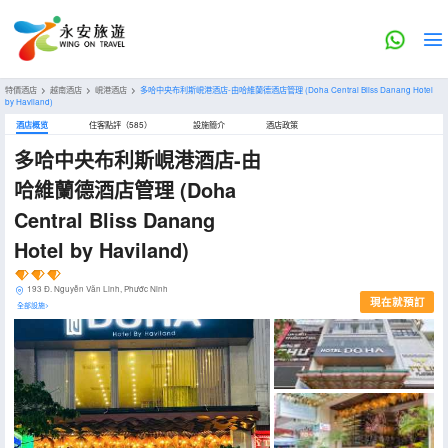
特價酒店
>
越南酒店
>
峴港酒店
>
多哈中央布利斯峴港酒店-由哈維蘭德酒店管理
(Doha Central Bliss Danang Hotel
by Haviland)
酒店概览
住客點評（585）
設施簡介
酒店政策
多哈中央布利斯峴港酒店-由
哈維蘭德酒店管理
(Doha
Central Bliss Danang
Hotel by Haviland)
193 Đ. Nguyễn Văn Linh, Phước Ninh
現在就預訂
全部設施>