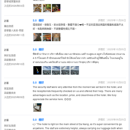
豪華城景雙床房
入住於2026年03月
5.0
極好
評價於：2025年11月26日
訪客
環境挺好，很衞生，前台挺熱情，整體不錯😏❤️唯一不足的是酒店周圍的餐廳和道路不太
獨自旅遊
好，有點稍微無聊，不過整體性價比不錯。
豪華雙人床房-帶窗
入住於2025年11月
5.0
極好
評價於：2025年10月05日
訪客
ที่พักดี น่ารักมาก บริการดีเยี่ยม เหมาะมาพักผ่อน แต่ถ้าจะดูทะเล อยูห่างไปนิดหน่อย ประมาณ
與好友旅遊
4-5 กิโลเมตร ถ้ามีรถมอเตอร์ไซด์ ขับได้เลยไม่น่ากลัว แค่ขับแล้วดูให้ดีแค่นั้น โรงแรมอยู่ใน
高級雙床房
ย่ายฝนของกิน แต่เงียบดี น่านอน พนักงานน่ารักสุดๆ บริการดีสุดๆ
入住於2025年10月
5.0
極好
評價於：2025年10月02日
訪客
The security staff were very attentive from the moment we set foot in the hotel, and
家庭旅遊
the receptionists frequently checked on us and offered their help. There are many
高級雙床房
advantages such as the location, price, and cleanliness of the hotel. We truly
入住於2025年09月
appreciate the service here. 😊😊😊
5.0
極好
評價於：2025年09月25日
訪客
👉 “The hotel is right on the main street of Da Nang, so it’s super convenient to go
與好友旅遊
anywhere. The staff are extremely helpful, always carrying our luggage both when
高級雙床房