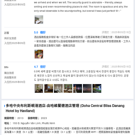
we arrived and when we left. The security guard is adorable – friendly, always
入住於2025年09月
smiling and even recommending places to visit. The room is spacious and airy; the
only small downside is the soundproofing, but overall it was just perfect! 🌸✨”
5.0
極好
評價於：2025年09月19日
訪客
酒店服務態度非常好 每一位工作人員都很熱情，位置清晰準確 打車很方便，馬路斜對面有
與好友旅遊
一家肯德基，酒店還可以直接租電動車特別方便，前台還有休息區和零食煙酒售賣，工作人
入住於2025年09月
員看到還會主動幫忙泡麪，服務沒的説
4.7
很好
評價於：2025年09月19日
BIN-
0.5박 새벽 출발 비행기로 잠시쉬고 가려고 예약, 고층빌딩 에서 전경이 좋았다 객실도 대체
獨自旅遊
로 깨끗한 느낌이 신선하고 욕실에 물이 잘내려가지 않는다.다음에 또 다시 올것이다. 공항
高級雙床房
도 걸어갈수있고 시내도 가깝다.
入住於2025年09月
多哈中央布利斯峴港酒店-由哈維蘭德酒店管理
(Doha Central Bliss Danang
Hotel by Haviland)
開業時間：
2013
装修時間；
2023
地址：
193 Đ. Nguyễn Văn Linh, Phước Ninh
多哈中央布利斯峴港酒店由哈維蘭德經營坐落於峴港中心地段，距離漢水和峴港大教堂不到 5 分鐘車程。 此酒店距離美
溪海灘 3.1 英里（5.1 公里），距離怪龍橋 1.9 英里（3.1 公里）。 您可利用免費 WiFi、禮賓服務和宴會廳等便利服務