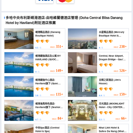
多哈中央布利斯峴港酒店-由哈維蘭德酒店管理
(Doha Central Bliss Danang
Hotel by Haviland)
附近酒店推薦
峴港精品酒店 (Danang
水星精品酒店 (Mercury
Boutique Hotel)
Boutique Hotel &
Apartment Da Nang)
351+
238+
HKD
HKD
4.5
/ 5
4
/ 5
峴港國強酒店及公寓 BY
Central, Near Airport,
HAVILAND (QUOC
Dragon Bridge - Gau's
CUONG HOTEL&
House (Central, Near
APARTMENT DANANG
Airport, Dragon Bridge -
BY HAVILAND)
Gau's House)
149+
526+
HKD
HKD
4
/ 5
5
/ 5
峴港國強中心酒店-
吉姆之家酒店 (Jim’s
Haviland旗下 (Quoc
House)
Cuong Center Da Nang
Hotel by Haviland)
135+
159+
HKD
HKD
3.8
/ 5
4.4
/ 5
峴港海馬特色酒店-
月光酒店 (MOONLIGHT
Haviland旗下 (Seahorse
Hotel - City CENTER
Signature Danang Hotel
near Dragon Bridge,
by Haviland)
High floor with City
View, River View)
84+
66+
HKD
HKD
4.7
/ 5
3.5
/ 5
中央Spa酒店 (Central
Nhat Linh Hotel &
Hotel & Spa)
Suites Da Nang (Nhat