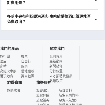
訂費用是？
多哈中央布利斯峴港酒店-由哈維蘭德酒店管理能否
免費取消？
我們的產品
關於我們
旅行團
機票
公司背景
酒店
自由行
最新動向
郵輪
船票
新聞發佈
高鐵火車票
當地體驗
分行位置
港玩港食
獨立包團
人才招聘及發展
私隱政策
旅遊資訊
旅遊服務
旅遊攻略
旅客須知
航班資料
旅遊保險
航空公司資料
旅遊禮券
惡劣天氣通知
旅遊短片
簽證及入境須知