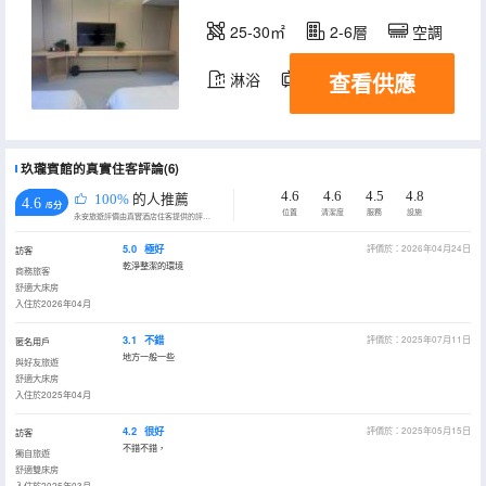
25-30㎡
2-6層
空調
查看供應
淋浴
電視機
玖瓏賓館的真實住客評論(6)
4.6
4.6
4.5
4.8
100%
的人推薦
4.6
/5分
位置
清潔度
服務
設施
永安旅遊評價由真實酒店住客提供的評價。
5.0
極好
評價於：2026年04月24日
訪客
乾淨整潔的環境
商務旅客
舒適大床房
入住於2026年04月
3.1
不錯
評價於：2025年07月11日
匿名用戶
地方一般一些
與好友旅遊
舒適大床房
入住於2025年04月
4.2
很好
評價於：2025年05月15日
訪客
不錯不錯，
獨自旅遊
舒適雙床房
入住於2025年03月