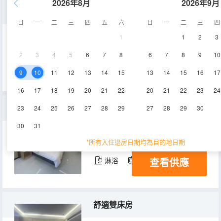
2026年8月
2026年9月
豪華大床套房
日
一
二
三
四
五
六
日
一
二
三
四
1
1
2
3
40-45㎡
2-6層
空調
2
3
4
5
6
7
8
6
7
8
9
10
查看供應
淋浴
電視機
9
10
11
12
13
14
15
13
14
15
16
17
16
17
18
19
20
21
22
20
21
22
23
24
舒適大床房
23
24
25
26
27
28
29
27
28
29
30
30
31
25-30㎡
2-6層
空調
*所有入住退房日期均為目的地日期
查看供應
淋浴
電視機
舒適雙床房