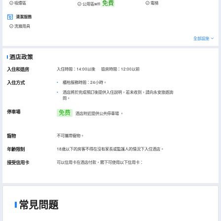
免費
吸煙區
電梯
公用區wifi
清潔服務
洗滌用具
全部設施
酒店政策
入住和退房
入住時間：14:00以後 退房時間：12:00以前
入住方式
櫃枱服務時間：24小時。
酒店將於完成預訂後提供入住說明，若未收到，請向永安旅遊詢
問。
停車場
免费
酒店附近提供公共停車場
。
寵物
不可攜帶寵物。
年齡限制
18歲以下的房客不得在沒有家長或監護人的情況下入住酒店。
接受信用卡
可以信用卡在酒店付款，閣下可使用以下信用卡：
常見問題