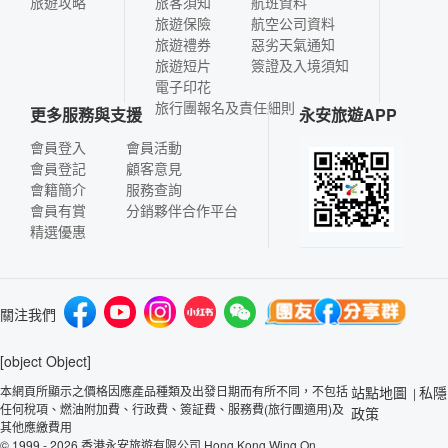
旅遊攻略
旅客須知
航班資料
旅遊保險
航空公司資料
旅遊禮券
惡劣天氣通知
旅遊短片
簽證及入境須知
電子印花
旅行團報名及責任細則
更多服務與支援
永安旅遊APP
會員登入
會員活動
會員登記
顧客意見
會籍簡介
服務查詢
會員有賞
分銷夥伴合作平台
精選優惠
關注我們
[object Object]
本網頁所顯示之價格因應產品種類及出發日期而有所不同，不包括
站點地圖
私隱
|
任何稅項、燃油附加費、行政費、簽証費、服務費(旅行團適用)及
政策
其他應繳費用
© 1999 - 2026 香港永安旅遊有限公司 Hong Kong Wing On