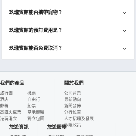
玖瓏賓館能否攜帶寵物？
玖瓏賓館的預訂費用是？
玖瓏賓館能否免費取消？
我們的產品
關於我們
旅行團
機票
公司背景
酒店
自由行
最新動向
郵輪
船票
新聞發佈
高鐵火車票
當地體驗
分行位置
港玩港食
獨立包團
人才招聘及發展
私隱政策
旅遊資訊
旅遊服務