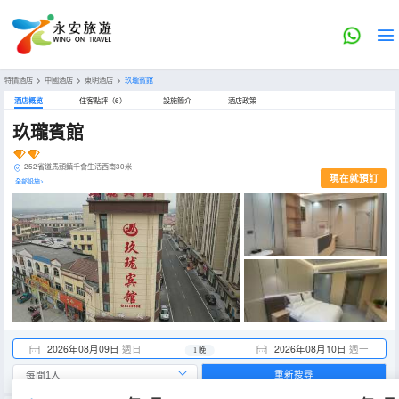
特價酒店
>
中國酒店
>
東明酒店
>
玖瓏賓館
酒店概览
住客點評（6）
設施簡介
酒店政策
玖瓏賓館
252省道馬頭鎮千會生活西南30米
現在就預訂
全部設施>
2026年08月09日
週日
2026年08月10日
週一
1 晚
重新搜尋