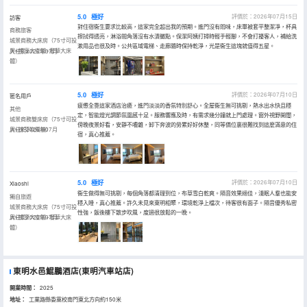
5.0
極好
評價於：2026年07月15日
訪客
對住宿衞生要求比較高，這家完全超出我的預期。進門沒有悶味，床單被套平整潔凈，杯具
商務旅客
擦拭得透亮，淋浴間角落沒有水漬黴點。保潔阿姨打掃時輕手輕腳，不會打擾客人，補給洗
城景商務大床房（75寸可投
漱用品也很及時。公共區域電梯、走廊隨時保持乾淨，光是衞生這塊就值得五星。
屏+暢享大空間+奢華大床
入住於2026年07月
體）
5.0
極好
評價於：2026年07月10日
匿名用戶
疲憊全靠這家酒店治癒，進門淡淡的香氛特別舒心。全屋衞生無可挑剔，熱水出水快且穩
其他
定，智能燈光調節氛圍感十足。服務響應及時，有需求幾分鐘就上門處理。窗外視野開闊，
城景商務雙床房（75寸可投
傍晚夜景好看，安靜不嘈雜，卸下奔波的勞累好好休整，同等價位裏很難找到這麼滿意的住
屏+徠芬吹風機）
入住於2026年07月
宿，真心推薦。
5.0
極好
評價於：2026年07月10日
Xiaoshiㅤ
衞生做得無可挑剔，每個角落都清理到位，布草雪白乾爽。隔音效果絕佳，淺眠人羣也能安
獨自旅遊
穩入睡，真心推薦。許久未見來東明相聚，環境乾淨上檔次，待客很有面子。隔音優秀私密
城景商務大床房（75寸可投
性強，飯後樓下散步吹風，度過很放鬆的一晚。
屏+暢享大空間+奢華大床
入住於2026年07月
體）
東明水邑鯤鵬酒店(東明汽車站店)
開業時間：
2025
地址：
工業路縣委黨校南門東北方向約150米