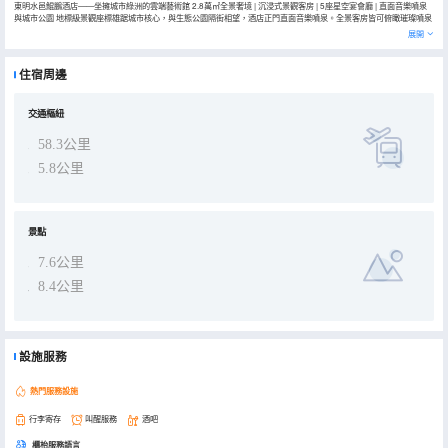
東明水邑鯤鵬酒店——坐擁城市綠洲的雲端藝術館 2.8萬㎡全景奢境 | 沉浸式景觀客房 | 5座星空宴會廳 | 直面音樂噴泉
與城市公園 地標級景觀座標雄踞城市核心，與生態公園隔街相望，酒店正門直面音樂噴泉。全景客房皆可俯瞰璀璨噴泉
秀與公園四季盛景，日夜輪轉間，窗框成畫。 全景客房——把自然裝進房間全房型270°超大落地窗，白天坐擁公園綠
展開
意，入夜沉浸於音樂噴泉光影交響。 國際奢牌床品、打造“睡在雲端，醒於風景”的美好體驗。 5大星空宴會廳——光影
與藝術的殿堂 層高8-12米無柱空間，單廳面積750㎡，1500人宴會承載力，全廳配備智能燈光矩陣與環繞立體聲系
統。 2間會議室配備景觀落地窗，會議間隙抬眼即享滿目蒼翠，激發商務靈感。 全日制餐廳：臨窗而坐，一邊品嚐
住宿周邊
200+款環球美食，一邊欣賞噴泉隨音樂起舞的視覺盛宴。 地址位置優，交通便利，地上地下有停車場，酒店是商務出
差的理想居所。
交通樞紐
58.3公里
5.8公里
景點
7.6公里
8.4公里
設施服務
熱門服務設施
行李寄存
叫醒服務
酒吧
櫃枱服務語言