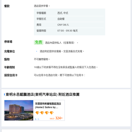
餐飲
酒店提供早餐。
早餐種類
西式, 中式
早餐形式
自助餐
費用
CNY 38/人
營業時間
07:00 - 09:30 每天
停車場
免费
酒店內提供私人（住客專用）
。
充電車位
•
酒店附近提供充電樁，交直流複合式充電。
寵物
不可攜帶寵物。
年齡限制
18歲以下的房客不得在沒有家長或監護人的情況下入住酒店。
接受信用卡
可以信用卡在酒店付款，閣下可使用以下信用卡：
東明水邑鯤鵬酒店(東明汽車站店)
附近酒店推薦
菏澤東明希爾頓惠庭酒店
(Home2 Suites by
Hilton Heze Dongming)
324+
HKD
5
/ 5