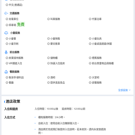
中文(普通話)
交通服務
充電車位
叫車服務
代客泊車
免費
停車場
小童設施
小童餐
小童拖鞋
小童玩具
小童牙刷
嬰兒推車
小童桌面遊戲/拼圖
前台服務
房東接待服務
儲物櫃
禮賓服務
VIP通道入住
快速入住退房
前台貴重物品保險櫃
餐飲服務
售貨亭/便利店
酒吧
大堂吧
餐廳
提供清真食品
送餐服務
全部設施
酒店政策
入住和退房
入住時間：10:00以後 退房時間：12:00以前
入住方式
櫃枱服務時間：24小時。
自助入住：使用自助入住機辦理入住。
酒店將於完成預訂後提供入住說明，若未收到，請向永安旅遊詢
問。