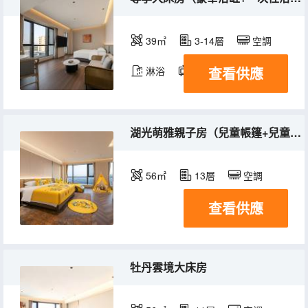
39㎡
3-14層
空調
查看供應
淋浴
電視機
湖光萌雅親子房（兒童帳篷+兒童洗漱用品）
56㎡
13層
空調
查看供應
牡丹雲境大床房