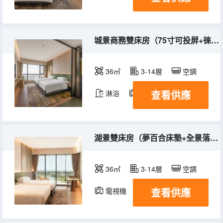
城景商務雙床房（75寸可投屏+徠芬吹風機）
36㎡
3-14層
空調
查看供應
淋浴
電視機
湖景雙床房（夢百合床墊+全景落地窗+雨淋頂噴）
36㎡
3-14層
空調
查看供應
電視機