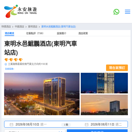
特價酒店
>
中國酒店
>
東明酒店
>
東明水邑鯤鵬酒店(東明汽車站店)
酒店概览
住客點評（739）
設施簡介
酒店政策
東明水邑鯤鵬酒店(東明汽車
站店)
工業路縣委黨校南門東北方向約150米
現在就預訂
全部設施>
2026年08月10日
週一
2026年08月11日
週二
1 晚