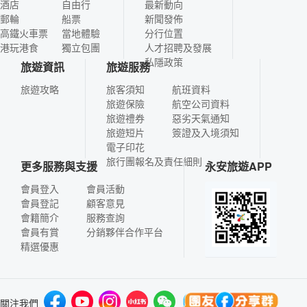
酒店
自由行
最新動向
郵輪
船票
新聞發佈
高鐵火車票
當地體驗
分行位置
港玩港食
獨立包團
人才招聘及發展
私隱政策
旅遊資訊
旅遊服務
旅遊攻略
旅客須知
航班資料
旅遊保險
航空公司資料
旅遊禮券
惡劣天氣通知
旅遊短片
簽證及入境須知
電子印花
旅行團報名及責任細則
更多服務與支援
永安旅遊APP
會員登入
會員活動
會員登記
顧客意見
會籍簡介
服務查詢
會員有賞
分銷夥伴合作平台
精選優惠
關注我們