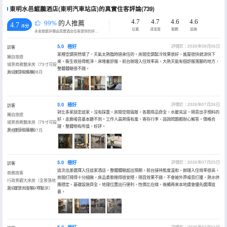
東明水邑鯤鵬酒店(東明汽車站店)的真實住客評論(739)
4.7
4.7
4.6
4.6
99%
的人推薦
4.7
/5分
位置
清潔度
服務
設施
永安旅遊評價由真實酒店住客提供的評價。
5.0
極好
評價於：2026年08月06日
訪客
家裡空調突然壞了，天氣太熱臨時過來住的。房間空調製冷效果很好，進屋很快就涼快下
獨自旅遊
來。衞生收拾得乾淨，床睡着舒服，前台辦理入住效率高，大熱天能有個舒服落腳的地方，
城景商務雙床房（75寸可投
整體體驗很不錯。
屏+徠芬吹風機）
入住於2026年08月
5.0
極好
評價於：2026年07月26日
訪客
對比多家敲定這家，沒有踩雷。房間空間寬敞，各類用品齊全，水壓充足。隔音出乎預料的
獨自旅遊
好，走廊噪音基本聽不到。工作人員熱情有度，寄存行李、諮詢問題都耐心解答。價格合
城景商務雙床房（75寸可投
理，整體物有所值，好評。
屏+徠芬吹風機）
入住於2026年07月
5.0
極好
評價於：2026年07月25日
訪客
這次出差選擇入住這家酒店，整體體驗超出預期。前台接待態度温和，辦理入住效率很高，
商務旅客
房間打掃得十分細緻，床品柔軟睡得很安穩。隔音效果不錯，不會被外界噪音打擾，熱水供
行政景觀大床房（全景落地
應穩定，基礎設施齊全。地理位置出行便利，性價比在線，後續再來本地還會優先選擇這
窗+尊享大空間+零壓床）
入住於2026年07月
裏。
評價於：2026年07月24日