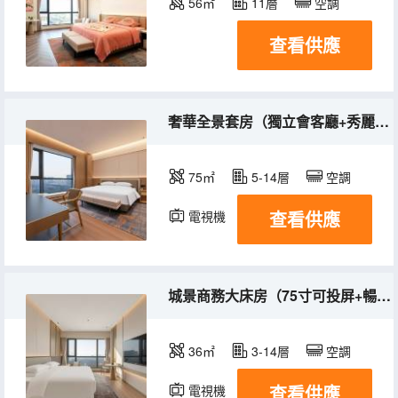
56㎡
11層
空調
查看供應
奢華全景套房（獨立會客廳+秀麗景光帶+奢華大空間）
75㎡
5-14層
空調
查看供應
電視機
城景商務大床房（75寸可投屏+暢享大空間+奢華大床體）
36㎡
3-14層
空調
查看供應
電視機