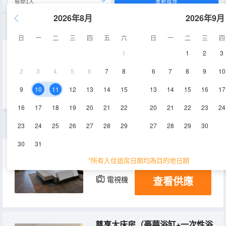
重新搜尋
2026年8月
2026年9月
湖景大床房（特大零壓床+全湖景光帶+雨淋頂噴）
日
一
二
三
四
五
六
日
一
二
三
四
1
1
2
3
36㎡
3-14層
空調
2
3
4
5
6
7
8
6
7
8
9
10
查看供應
電視機
9
10
11
12
13
14
15
13
14
15
16
17
16
17
18
19
20
21
22
20
21
22
23
24
行政景觀大床房（全景落地窗+尊享大空間+零壓床）
23
24
25
26
27
28
29
27
28
29
30
30
31
56㎡
3-14層
空調
*所有入住退房日期均為目的地日期
查看供應
電視機
尊享大床房（豪華浴缸+一次性浴缸套+浴鹽）