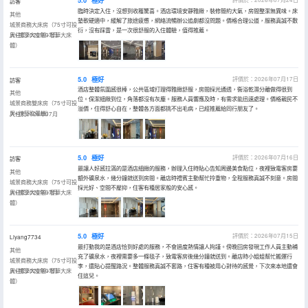
5.0
極好
訪客
臨時決定入住，沒想到收穫驚喜。酒店環境安靜雅緻，裝修簡約大氣，房間整潔無異味。床
其他
墊軟硬適中，緩解了旅途疲憊，網絡流暢辦公追劇都沒問題。價格合理公道，服務真誠不敷
城景商務大床房（75寸可投
衍，沒有踩雷，是一次很舒服的入住體驗，值得推薦。
屏+暢享大空間+奢華大床
入住於2026年07月
體）
5.0
極好
評價於：2026年07月17日
訪客
酒店整體氛圍感很棒，公共區域打理得雅緻舒服，房間採光通透，衞浴乾濕分離做得很到
其他
位。保潔細緻到位，角落都沒有灰塵。服務人員響應及時，有需求能迅速處理。價格親民不
城景商務雙床房（75寸可投
溢價，住得舒心自在，整體各方面都挑不出毛病，已經推薦給同行朋友了。
屏+徠芬吹風機）
入住於2026年07月
5.0
極好
評價於：2026年07月16日
訪客
最讓人好感拉滿的是酒店細緻的服務，辦理入住時貼心告知周邊美食點位，夜裡致電客房要
其他
額外礦泉水，幾分鐘就送到房間。離店時禮賓主動幫忙拎重物，全程服務真誠不刻意。房間
城景商務大床房（75寸可投
採光好、空間不壓抑，住客有種居家般的安心感。
屏+暢享大空間+奢華大床
入住於2026年07月
體）
5.0
極好
評價於：2026年07月15日
Liyang7734
最打動我的是酒店恰到好處的服務，不會過度熱情讓人拘謹。傍晚回房發現工作人員主動補
其他
充了礦泉水，夜裡需要多一條毯子，致電客房後幾分鐘就送到。離店時小姐姐幫忙搬運行
城景商務大床房（75寸可投
李，還貼心提醒路況。整體服務真誠不套路，住客有種被用心對待的感覺，下次來本地還會
屏+暢享大空間+奢華大床
入住於2026年07月
住這兒。
體）