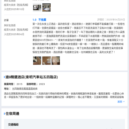
與好友旅遊
經濟大床房【智能馬桶】
入住於2025年10月
1.0
不推薦
評價於：2025年04月29日
訪客
第一次在永安上訂酒店，真的很失望。酒店很狹小，就連行李箱都不能橫着打開，一些燈也
與好友旅遊
打不開，空調也是擺設。這些也都算了，我最忍不了的是洗澡洗了沒有20分鐘，洗澡間的
經濟大床房【智能馬桶】
水竟然流的滿屋都是，我的行李，鞋子全濕了。叫了酒店裡的人過來之後，那個工作人員態
入住於2025年04月
度很不好，一直強調是我們洗澡太長導致的，不承認是下水道問題。然後説給我們升房，結
果是從523升到623，*！原來升房是指的升樓層？！於是我們半夜11點，穿着濕鞋又十分
狼狽的拖着行李上樓換房。但是TM房型還是一模一樣，一樣狹小，而且還有一股難聞的味
道，連澡也不敢再洗了，害怕再水漫金山。 除了出來酒店設備問題，更讓我生氣的是從事
情發生到我們退房，酒店那邊一句道歉也沒有，任何補償也沒有，真的太失望了！
速8精選酒店(東明汽車站五四路店)
開業時間：
2015
装修時間；
2023
地址：
五四路東段鳳凰嘉園底商
酒店在瀏覽風景的同時尋找自己，完美的旅行帶給你精神的釋放，安逸的睡眠讓你神清氣爽。雖風雨兼程，也要安心休
息。停留是為了更好地出發，一個房間一段獨特温馨的記憶。夢醒時分，傷心並不難免，又是新的朝陽，用微笑迎接每
一個黎明，卸下旅途的奔波，放慢腳步，感受片刻家的自在，愛上這家一般的舒適。每次駐留，只為走得更遠。
展開
住宿周邊
交通樞紐