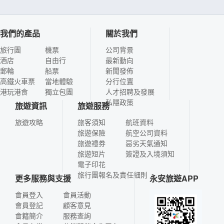
我們的產品
關於我們
旅行團
機票
公司背景
酒店
自由行
最新動向
郵輪
船票
新聞發佈
高鐵火車票
當地體驗
分行位置
港玩港食
獨立包團
人才招聘及發展
私隱政策
旅遊資訊
旅遊服務
旅遊攻略
旅客須知
航班資料
旅遊保險
航空公司資料
旅遊禮券
惡劣天氣通知
旅遊短片
簽證及入境須知
電子印花
旅行團報名及責任細則
更多服務與支援
永安旅遊APP
會員登入
會員活動
會員登記
顧客意見
會籍簡介
服務查詢