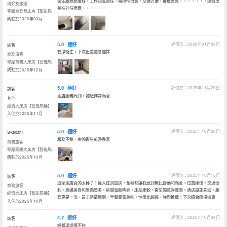
衞生服務態度好，工作認真責任，積極性很高，交通方便，推薦賓賓，，，，，，，適合出
與好友旅遊
差在外住宿費，，，，，，
零壓商務雙床房【智能馬
桶】
入住於2026年03月
5.0
極好
評價於：2026年01月08日
訪客
乾淨衞生，下次出差還會選擇
商務旅客
零壓商務大床房【智能馬
桶】
入住於2025年12月
5.0
極好
評價於：2025年11月26日
訪客
酒店服務周到，體驗非常滿意
其他
經濟大床房【智能馬桶】
入住於2025年11月
5.0
極好
評價於：2025年10月20日
Sikelizhi
服務不錯，房間衞生乾淨整潔
商務旅客
零壓高級大床房【智能馬
桶】
入住於2025年10月
5.0
極好
評價於：2025年10月18日
訪客
這家酒店真的太棒了！從入住到退房，全程都讓我感到無比舒適和滿意。位置絕佳，交通便
商務旅客
利，周邊美食和景點眾多。房間寬敞明亮，床品柔軟，衞生間乾淨整潔。酒店設施先進，服
經濟大床房【智能馬桶】
務更是一流，員工熱情周到，早餐豐富美味。性價比超高，強烈推薦！下次還會選擇這裏
入住於2025年10月
4.7
很好
評價於：2025年10月04日
訪客
總體環境還不錯