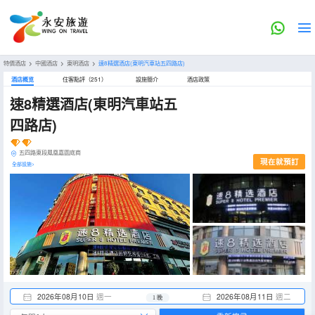
特價酒店
>
中國酒店
>
東明酒店
>
速8精選酒店(東明汽車站五四路店)
酒店概览
住客點評（251）
設施簡介
酒店政策
速8精選酒店(東明汽車站五
四路店)
五四路東段鳳凰嘉園底商
現在就預訂
全部設施>
2026年08月10日
週一
2026年08月11日
週二
1 晚