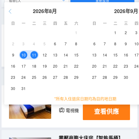
重新搜尋
2026年8月
2026年9月
零壓高級大床房【智能馬桶】
日
一
二
三
四
五
六
日
一
二
三
四
1
1
2
3
35㎡
3-5層
空調
2
3
4
5
6
7
8
6
7
8
9
10
查看供應
電視機
9
10
11
12
13
14
15
13
14
15
16
17
16
17
18
19
20
21
22
20
21
22
23
24
零壓套房【智能馬桶+智能客控】
23
24
25
26
27
28
29
27
28
29
30
30
31
65㎡
3-5層
空調
*所有入住退房日期均為目的地日期
查看供應
電視機
零壓商務大床房【智能馬桶】