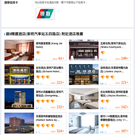
接受信用卡
可以信用卡在酒店付款，閣下可使用以下信用卡：
速8精選酒店(東明汽車站五四路店)
附近酒店推薦
東明康潔賓館 (Kang Jie
瓦庫合院(東明汽車站店)
Hotel)
(Waku Courtyard
House (Dongming Bus
Station))
61+
249+
HKD
HKD
3
/ 5
4.7
/ 5
宜尚酒店(東明汽車站曙光
喆啡酒店(菏澤東明曙光路
路店) (Echarm Hotel
店) (James Joyce
(Dongming Bus Station
Coffetel Hotel (Heze
Shuguang Road
Dongming County
Branch))
Shuguang Road))
222+
221+
HKD
HKD
4.8
/ 5
4.8
/ 5
東明水邑鯤鵬酒店(東明汽
佳友商務酒店(東明財富廣
車站店) (Dongming
場店) (Jiayou Business
Shuiyi Kunpeng Hotel)
Hotel (Dongming
Fortune Plaza Branch))
232+
142+
HKD
HKD
4.7
/ 5
4.8
/ 5
菏澤東明希爾頓惠庭酒店
都市118精選酒店(東明南
(Home2 Suites by
華購物廣場店) (City 118
Hilton Heze Dongming)
Select Hotel (Dongming
Nanhua Shopping
Plaza))
324+
107+
HKD
HKD
5
/ 5
4.6
/ 5