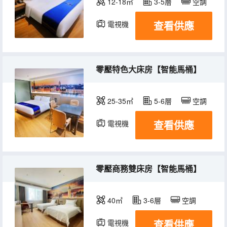
12-18㎡
3-5層
空調
查看供應
電視機
零壓特色大床房【智能馬桶】
25-35㎡
5-6層
空調
查看供應
電視機
零壓商務雙床房【智能馬桶】
40㎡
3-6層
空調
查看供應
電視機