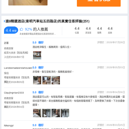
速8精選酒店(東明汽車站五四路店)的真實住客評論(251)
4.4
4.4
4.4
4.4
92%
的人推薦
4.4
/5分
位置
清潔度
服務
設施
永安旅遊評價由真實酒店住客提供的評價。
5.0
極好
評價於：2026年07月28日
訪客
酒店乾淨衞生，服務周到，值得入住。
商務旅客
經濟大床房【智能馬桶】
入住於2026年07月
5.0
極好
評價於：2026年05月03日
Landeersakeerxiahouwei
非常棒，衞生挺乾淨的，服務態度很好，
情侶
零壓商務雙床房【智能馬
桶】
入住於2026年05月
5.0
極好
評價於：2026年04月06日
Ciqujingnian2333
酒店還是可以的，有智能馬桶，智能窗簾，有電梯沒有什麼噪音，酒店佈置的比較温馨，環
商務旅客
境也挺不錯的。前台服務態度也蠻好的，有個房間電視壞了，及時更換了房間。下次去還會
零壓商務雙床房【智能馬
選擇。
桶】
入住於2026年04月
5.0
極好
評價於：2026年03月25日
Nikongyi