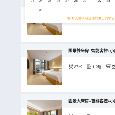
河景雙床房+智能客控+小
23
24
25
26
27
28
29
27
28
30
31
27㎡
1-2層
*所有入住退房日期均為目的地日
園景雙床房+智能客控+小
27㎡
1-2層
園景大床房+智能客控+小