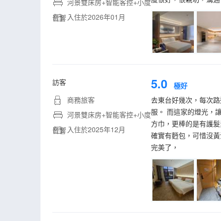
河景雙床房+智能客控+小度
入住於2026年01月
音響
5.0
訪客
極好
商務旅客
去東台好幾次，每次路
服。 而這家的燈光，
河景雙床房+智能客控+小度
方巾，更棒的是有護髮
入住於2025年12月
音響
確實有麪包，可惜沒黃
完美了，