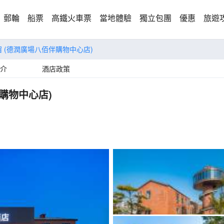
郵輪
船票
高鐵火車票
當地體驗
獨立包團
優惠
旅遊
 (德潤廣場八佰伴購物中心店)
介
酒店政策
購物中心店)