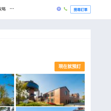
...
攻略
搜尋訂單
現在就預訂