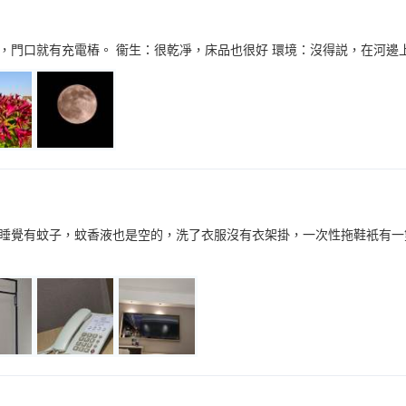
，門口就有充電樁。 衞生：很乾凈，床品也很好 環境：沒得説，在河邊
睡覺有蚊子，蚊香液也是空的，洗了衣服沒有衣架掛，一次性拖鞋衹有一