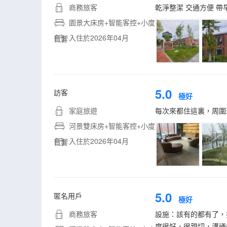
商務旅客
乾淨整潔 交通方便 帶
園景大床房+智能客控+小度
入住於2026年04月
音響
5.0
訪客
極好
家庭旅遊
每次來都住這裏，周圍
河景雙床房+智能客控+小度
入住於2026年04月
音響
5.0
匿名用戶
極好
商務旅客
設施：該有的都有了，
度很好，很親切，溝通