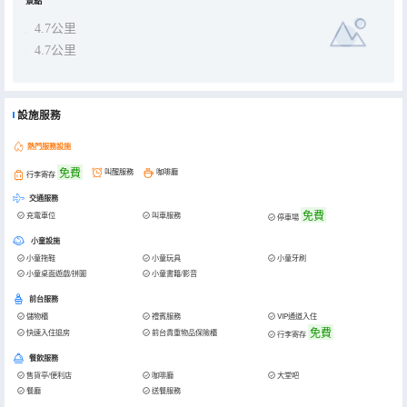
景點
4.7公里
4.7公里
設施服務
熱門服務設施
免費
叫醒服務
咖啡廳
行李寄存
交通服務
免費
充電車位
叫車服務
停車場
小童設施
小童拖鞋
小童玩具
小童牙刷
小童桌面遊戲/拼圖
小童書籍/影音
前台服務
儲物櫃
禮賓服務
VIP通道入住
免費
快速入住退房
前台貴重物品保險櫃
行李寄存
餐飲服務
售貨亭/便利店
咖啡廳
大堂吧
餐廳
送餐服務