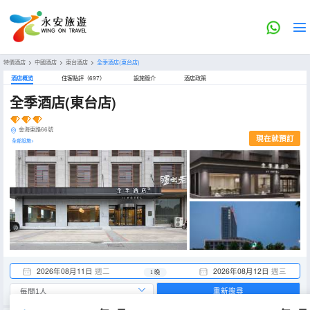
特價酒店
>
中國酒店
>
東台酒店
>
全季酒店(東台店)
酒店概览
住客點評（697）
設施簡介
酒店政策
全季酒店(東台店)
金海東路66號
現在就預訂
全部設施>
2026年08月11日
週二
2026年08月12日
週三
1 晚
重新搜尋