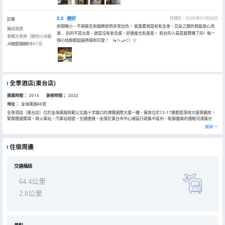
5.0
極好
評價於：2026年01月26日
訪客
房間略小，不過衞生和服務依然非常出色。 最重要就是衹有全季，亞朵之類的我能放心洗
獨自旅遊
漱… 別的不是太貴，就是沒有安全感，舒適度也有差距。 前台的人員是最贊爆了的~ 每一
季眠大床房（迷你小冰箱
個小姑娘都超級熱情和可愛！ （๑＞ڡ＜）☆
+3M記憶枕）
入住於2026年01月
全季酒店(東台店)
開業時間：
2014
装修時間；
2022
地址：
金海東路66號
全季酒店（東台店）位於金海東路與範公北路十字路口的港匯國際大廈一樓，客房位於13-17層都是落地大窗景觀房，
緊鄰匯銀廣場，與火車站、汽車站相望，交通便捷。坐落於東台市中心城區行政集中區內，毗鄰優美的通榆河濱風光
帶，區位優越，距離火車站2.5公里，距離市政府1.3公里，距離汽車總站0.7公里，距離德潤廣場購物中心1.3公里，您
展開
在勞累的旅途後盡享舒適、私密與愜意，氣派優雅的商務區，全覆蓋無線網絡、自助現磨咖啡和下午茶等設施，讓您全
方位感受來自全季酒店的舒適品質和獨特魅力 ，酒店優越的地理位置、完善的硬件配置、貼心專業的個性化服務，是您
商務出差、度假旅遊的理想選擇。愛自己，住全季！
住宿周邊
交通樞紐
64.4公里
2.8公里