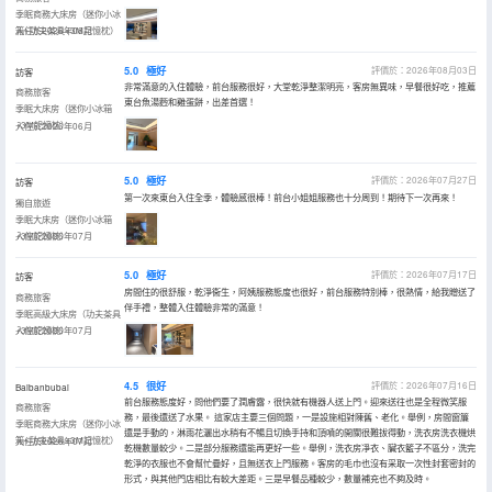
季眠商務大床房（迷你小冰
箱+功夫茶具+3M記憶枕）
入住於2026年08月
5.0
極好
評價於：2026年08月03日
訪客
非常滿意的入住體驗，前台服務很好，大堂乾淨整潔明亮，客房無異味，早餐很好吃，推薦
商務旅客
東台魚湯麪和雞蛋餅，出差首選！
季眠大床房（迷你小冰箱
+3M記憶枕）
入住於2026年06月
5.0
極好
評價於：2026年07月27日
訪客
第一次來東台入住全季，體驗感很棒！前台小姐姐服務也十分周到！期待下一次再來！
獨自旅遊
季眠大床房（迷你小冰箱
+3M記憶枕）
入住於2026年07月
5.0
極好
評價於：2026年07月17日
訪客
房間住的很舒服，乾淨衞生，阿姨服務態度也很好，前台服務特別棒，很熱情，給我贈送了
商務旅客
伴手禮，整體入住體驗非常的滿意！
季眠高級大床房（功夫茶具
+3M記憶枕）
入住於2026年07月
4.5
很好
評價於：2026年07月16日
Baibanbubai
前台服務態度好，問他們要了潤膚露，很快就有機器人送上門。迎來送往也是全程微笑服
商務旅客
務，最後還送了水果。 這家店主要三個問題，一是設施相對陳舊、老化。舉例，房間窗簾
季眠商務大床房（迷你小冰
還是手動的，淋雨花灑出水稍有不暢且切換手持和頂噴的開關很難拔得動，洗衣房洗衣機烘
箱+功夫茶具+3M記憶枕）
入住於2026年07月
乾機數量較少。二是部分服務還能再更好一些。舉例，洗衣房凈衣、臟衣籃子不區分，洗完
乾淨的衣服也不會幫忙疊好，且無送衣上門服務。客房的毛巾也沒有采取一次性封套密封的
形式，與其他門店相比有較大差距。三是早餐品種較少，數量補充也不夠及時。