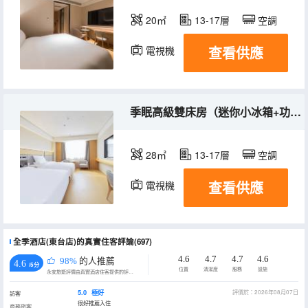
20㎡
13-17層
空調
查看供應
電視機
冰箱
季眠高級雙床房（迷你小冰箱+功夫茶具+3M記憶枕）
28㎡
13-17層
空調
查看供應
電視機
冰箱
全季酒店(東台店)的真實住客評論(697)
4.6
4.7
4.7
4.6
98%
的人推薦
4.6
/5分
位置
清潔度
服務
設施
永安旅遊評價由真實酒店住客提供的評價。
5.0
極好
評價於：2026年08月07日
訪客
很好推薦入住
商務旅客