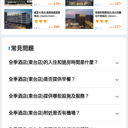
station Fangong North
129+
247+
HKD
HKD
4.7
/ 5
4.7
/ 5
Road Branch))
國富大酒店(惠陽路國富廣
格雷斯精選酒店(東台高鐵
場店) (Guofu Hotel
站中南城店) (Grace
(Huiyang Road Guofu
Select Hotel)
Plaza))
169+
257+
HKD
HKD
4.8
/ 5
4.7
/ 5
常見問題
全季酒店(東台店)的入住和退房時間是什麼？
全季酒店(東台店)是否提供早餐？
全季酒店(東台店)提供哪些設施及服務？
全季酒店(東台店)附近是否有機場？