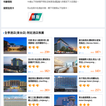
年齡限制
18歲以下的房客不得在沒有家長或監護人的情況下入住酒店。
接受信用卡
可以信用卡在酒店付款，閣下可使用以下信用卡：
全季酒店(東台店)
附近酒店推薦
花築·東台七裏漾民宿 (德
維也納酒店(鹽城東台望海
潤廣場八佰伴購物中心店)
西路店) (Vienna Hotel
(Floral · Dongtai
(Wanghai West Road,
Qiliyang Homestay
Dongtai))
(Derun Plaza Baibai
259+
187+
HKD
HKD
4.6
/ 5
4.7
/ 5
Ban Shopping Center))
宜必思·尚品酒店(鹽城東台
朝陽國際大酒店(東台八佰
鼓樓步行街店) (Ibis
伴店) (Chaoyang
Styles Hotel (Yancheng
International Hotel
Dongtai Gulou
(Dongtai Yaoban
Pedestrian Street))
Branch))
182+
143+
HKD
HKD
4.9
/ 5
4.7
/ 5
漢庭酒店(鹽城東台市政府
桔子酒店(東台高鐵站店)
德潤廣場店) (HanTing
(Orange Hotel (Dongtai
Hotel (Yancheng
High-speed Railway
Dongtai Municipal
Station))
Government Derun
203+
257+
HKD
HKD
4.9
/ 5
4.6
/ 5
Plaza))
錦江之星(鹽城東台高鐵站
東台磊達賓館 (Leida
範公北路店) (Jinjiang Inn
Hotel Dongtai)
(Yancheng Dongtai
high-speed railway