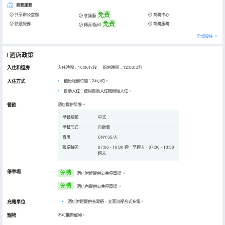
商務服務
免費
共享辦公空間
商務中心
會議廳
免費
快遞服務
商務服務
傳真/複印
全部設施
酒店政策
入住和退房
入住時間：10:00以後 退房時間：12:00以前
入住方式
櫃枱服務時間：24小時。
自助入住：使用自助入住機辦理入住。
餐飲
酒店提供早餐。
早餐種類
中式
早餐形式
自助餐
費用
CNY 35/人
營業時間
07:00 - 10:00 週一至週五，07:00 - 10:30
週末
停車場
免费
酒店附近提供公共停車場
。
免费
酒店內提供公共停車場
。
充電車位
•
酒店附近提供充電樁，交直流複合式充電。
寵物
不可攜帶寵物。