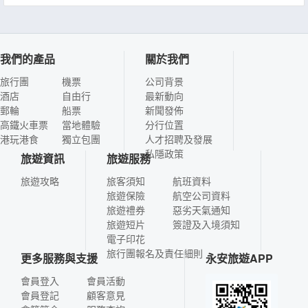
我們的產品
關於我們
旅行團
機票
公司背景
酒店
自由行
最新動向
郵輪
船票
新聞發佈
高鐵火車票
當地體驗
分行位置
港玩港食
獨立包團
人才招聘及發展
私隱政策
旅遊資訊
旅遊服務
旅遊攻略
旅客須知
航班資料
旅遊保險
航空公司資料
旅遊禮券
惡劣天氣通知
旅遊短片
簽證及入境須知
電子印花
旅行團報名及責任細則
更多服務與支援
永安旅遊APP
會員登入
會員活動
會員登記
顧客意見