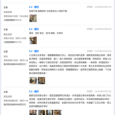
5.0
極好
評價於：2026年05月21日
訪客
房間不錯 服務很好 尤其是前台小馮很不錯
商務旅客
季眠高級大床房（功夫茶具
+3M記憶枕）
入住於2026年05月
5.0
極好
評價於：2026年03月22日
訪客
環境：很好 衞生：乾淨 服務：非常好
獨自旅遊
季眠大床房（迷你小冰箱
+3M記憶枕）
入住於2026年03月
5.0
極好
評價於：2026年02月24日
訪客
入住東台全季酒店，整體體驗雅緻又舒心。酒店設計簡約温潤，細節處處透着品質感，環境
其他
乾淨整潔、氛圍安靜愜意，讓人一踏入便覺放鬆。前台服務專業得體，熱情周到，辦理入住
季眠商務大床房（迷你小冰
高效貼心，服務分寸感恰到好處。房間寬敞明亮，床品柔軟親膚，一夜安睡，舒適度滿分。
箱+功夫茶具+3M記憶枕）
入住於2026年02月
配套齊全、出行便利，無論是商務出行還是休閑旅居都十分合適。東台全季用穩定的品質與
細膩的服務，帶來超出預期的入住感受，整體體驗滿分，值得再次選擇與真心推薦。下次來
東台還會首選這裏！
5.0
極好
評價於：2026年02月19日
訪客
春節全家到東台旅行，還是喜歡選擇全季酒店，非常喜歡全季的房間風格，有個小茶几可以
家庭旅遊
泡泡茶，這裏的衞生間非常好，馬桶是全自動的，這家的前台，布草間的服務員都非常好，
季眠高級雙床房（迷你小冰
很熱情，有特別需求也是儘量滿足，這裏的洗衣房也非常不錯，衣服臟了立洗立烘乾，總之
箱+功夫茶具+3M記憶枕）
入住於2026年02月
這家的體驗感非常好