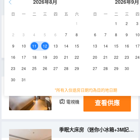
2026年8月
2026年9月
季眠商務大床房（迷你小冰箱+功夫茶具+3M記憶枕）
日
一
二
三
四
五
六
日
一
二
三
四
1
1
2
3
28㎡
13-17層
空調
2
3
4
5
6
7
8
6
7
8
9
10
查看供應
電視機
冰箱
9
10
11
12
13
14
15
13
14
15
16
17
16
17
18
19
20
21
22
20
21
22
23
24
季眠高級大床房（功夫茶具+3M記憶枕）
23
24
25
26
27
28
29
27
28
29
30
30
31
25㎡
13-17層
空調
*所有入住退房日期均為目的地日期
查看供應
電視機
冰箱
季眠大床房（迷你小冰箱+3M記憶枕）