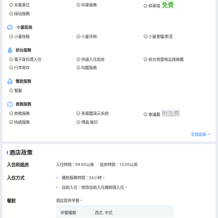
免費
充電車位
叫車服務
停車場
接站服務
小童設施
小童拖鞋
小童牙刷
小童書籍/影音
前台服務
電子身份證入住
快速入住退房
前台貴重物品保險櫃
行李寄存
叫醒服務
餐飲服務
餐廳
商務服務
附加费
商務服務
多媒體演示系統
會議廳
快遞服務
傳真/複印
全部設施
酒店政策
入住和退房
入住時間：09:00以後 退房時間：12:00以前
入住方式
櫃枱服務時間：24小時。
自助入住：使用自助入住機辦理入住。
餐飲
酒店提供早餐。
早餐種類
西式, 中式