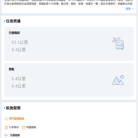
於東台新興開發的金陽廣場裏，周邊配套十分齊備，集住宿、餐飲、娛樂、商業於一體。酒店交通便利，距離東台市政
府1.5公里，距離西溪古鎮（牛郎織女故里）6公里，去城東、城北開發區及東台市中心也只有10多分鐘的車程。酒店客
展開
房採用了先進的人體感應系統，無需插卡取電，房間小度全智能控制系統，可以通過語音控制窗簾了、燈光、空調等設
備，房間還配備智能馬桶，小冰箱等，可真正的體驗到智慧型酒店給您入住帶來的便捷。65寸液晶電視可支持一鍵投
屏，清華聲學所設計的超強隔音效果，保證您安靜睡眠客房，酒店前台華掌櫃為您提供自助入住 體驗，智能機器人為您
住宿周邊
提供無人送餐等服務。酒店以人工智能為主旋律，加入智慧科技元素，只為給旅途勞頓的您帶來更完美的入住體驗。自
助洗衣房、健身房、會議室、圓頂通透花園早餐廳給您提供品質生活，享受出行樂趣
交通樞紐
63.1公里
0.4公里
景點
6.4公里
6.4公里
設施服務
熱門服務設施
行李寄存
叫醒服務
交通服務