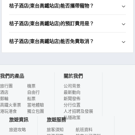
桔子酒店(東台高鐵站店)能否攜帶寵物？
桔子酒店(東台高鐵站店)的預訂費用是？
桔子酒店(東台高鐵站店)能否免費取消？
我們的產品
關於我們
旅行團
機票
公司背景
酒店
自由行
最新動向
郵輪
船票
新聞發佈
高鐵火車票
當地體驗
分行位置
港玩港食
獨立包團
人才招聘及發展
私隱政策
旅遊資訊
旅遊服務
旅遊攻略
旅客須知
航班資料