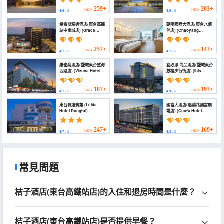
Qiliyang Homestay
Dongtai Municipal
(Derun Plaza Baibai
Government Derun
259+
203+
HKD
HKD
4.6
/ 5
4.9
/ 5
Ban Shopping Center))
Plaza))
格雷斯精選酒店(東台高鐵
朝陽國際大酒店(東台八佰
站中南城店) (Grace
伴店) (Chaoyang
Select Hotel)
International Hotel
(Dongtai Yaoban
Branch))
257+
143+
HKD
HKD
4.7
/ 5
4.7
/ 5
維也納酒店(鹽城東台望海
宜必思·尚品酒店(鹽城東台
西路店) (Vienna Hotel
鼓樓步行街店) (Ibis
(Wanghai West Road,
Styles Hotel (Yancheng
Dongtai))
Dongtai Gulou
Pedestrian Street))
187+
193+
HKD
HKD
4.7
/ 5
4.9
/ 5
東台磊達賓館 (Leida
國富大酒店(惠陽路國富廣
Hotel Dongtai)
場店) (Guofu Hotel
(Huiyang Road Guofu
Plaza))
247+
169+
HKD
HKD
4.7
/ 5
4.8
/ 5
常見問題
桔子酒店(東台高鐵站店)的入住和退房時間是什麼？
桔子酒店(東台高鐵站店)是否提供早餐？