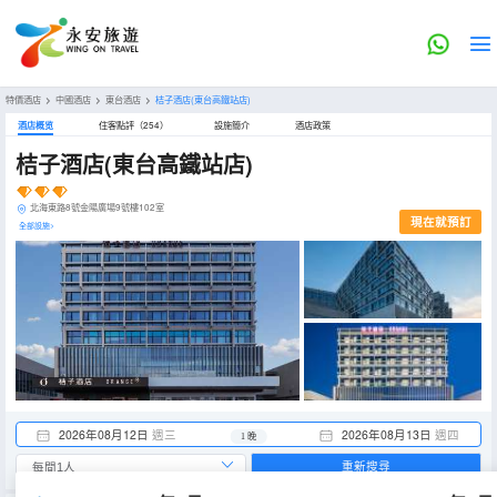
特價酒店
>
中國酒店
>
東台酒店
>
桔子酒店(東台高鐵站店)
酒店概览
住客點評（254）
設施簡介
酒店政策
桔子酒店(東台高鐵站店)
北海東路8號金陽廣場9號樓102室
現在就預訂
全部設施>
2026年08月12日
週三
2026年08月13日
週四
1 晚
重新搜尋