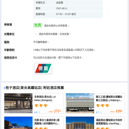
早餐形式
自助餐
費用
CNY 48/人
營業時間
07:00 - 10:00 每天
停車場
免费
酒店內提供公共停車場
。
充電車位
•
酒店內提供充電樁，交流充電。
寵物
不可攜帶寵物。
年齡限制
18歲以下的房客不得在沒有家長或監護人的情況下入住酒店。
接受信用卡
可以信用卡在酒店付款，閣下可使用以下信用卡：
桔子酒店(東台高鐵站店)
附近酒店推薦
全季酒店(東台店) (JI
錦江之星(鹽城東台高鐵站
Hotel (Dongtai))
範公北路店) (Jinjiang Inn
(Yancheng Dongtai
high-speed railway
station Fangong North
275+
129+
HKD
HKD
4.6
/ 5
4.7
/ 5
Road Branch))
花築·東台七裏漾民宿 (德
漢庭酒店(鹽城東台市政府
潤廣場八佰伴購物中心店)
德潤廣場店) (HanTing
(Floral · Dongtai
Hotel (Yancheng