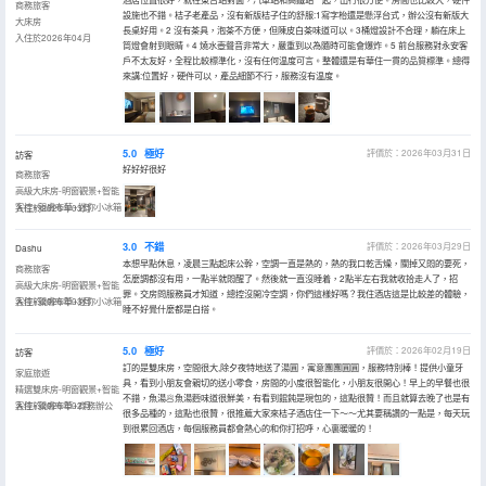
商務旅客
設施也不錯。桔子老產品，沒有新版桔子住的舒服:1寫字枱還是懸浮台式，辦公沒有新版大
大床房
長桌好用。2 沒有茶具，泡茶不方便，但陳皮白茶味道可以。3桶燈設計不合理，躺在床上
入住於2026年04月
筒燈會射到眼睛。4 燒水壺聲音非常大，嚴重到以為隨時可能會爆炸。5 前台服務對永安客
戶不太友好，全程比較標準化，沒有任何温度可言。整體還是有華住一貫的品質標準。總得
來講:位置好，硬件可以，產品細節不行，服務沒有温度。
5.0
極好
評價於：2026年03月31日
訪客
好好好很好
商務旅客
高級大床房-明窗觀景+智能
客控+親膚布草+迷你小冰箱
入住於2026年03月
3.0
不錯
評價於：2026年03月29日
Dashu
本想早點休息，凌晨三點起床公幹，空調一直是熱的，熱的我口乾舌燥，關掉又悶的要死，
商務旅客
怎麼調都沒有用，一點半就悶醒了。然後就一直沒睡着，2點半左右我就收拾走人了，招
高級大床房-明窗觀景+智能
罪。交房問服務員才知道，總控沒開冷空調，你們這樣好嗎？我住酒店這是比較差的體驗，
客控+親膚布草+迷你小冰箱
入住於2026年03月
睡不好覺什麼都是白搭。
5.0
極好
評價於：2026年02月19日
訪客
訂的是雙床房，空間很大,除夕夜特地送了湯圓，寓意團團圓圓，服務特別棒！提供小童牙
家庭旅遊
具，看到小朋友會親切的送小零食，房間的小度很智能化，小朋友很開心！早上的早餐也很
精選雙床房-明窗觀景+智能
不錯，魚湯🥟魚湯麪味道很鮮美，有看到餛飩是現包的，這點很贊！而且就算去晚了也是有
客控+親膚布草+商務辦公
入住於2026年02月
很多品種的，這點也很贊，很推薦大家來桔子酒店住一下～～尤其要稱讚的一點是，每天玩
到很累回酒店，每個服務員都會熱心的和你打招呼，心裏暖暖的！