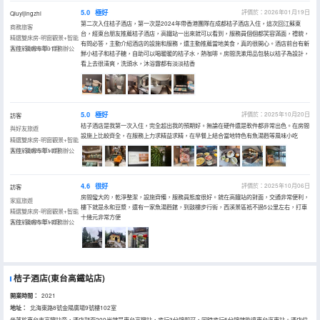
5.0
極好
評價於：2026年01月19日
Qiuyijingzhi
第二次入住桔子酒店，第一次是2024年帶香港團隊在成都桔子酒店入住，這次回江蘇東
商務旅客
台，經東台朋友推薦桔子酒店，高鐵站一出來就可以看到，服務員個個都笑容滿面，禮貌，
精選雙床房-明窗觀景+智能
有問必答，主動介紹酒店的設施和服務，還主動推薦當地美食，真的很開心。酒店前台有新
客控+親膚布草+商務辦公
入住於2026年01月
鮮小桔子和桔子糖，自助可以喝暖暖的桔子水，熱咖啡。房間洗漱用品包裝以桔子為設計，
看上去很清爽，洗頭水，沐浴露都有淡淡桔香
5.0
極好
評價於：2025年10月20日
訪客
桔子酒店是我第一次入住，完全超出我的預期好。無論在硬件還是軟件都非常出色。在房間
與好友旅遊
設施上比較齊全，在服務上力求精益求精，在早餐上結合當地特色有魚湯麪等風味小吃
精選雙床房-明窗觀景+智能
客控+親膚布草+商務辦公
入住於2025年10月
4.6
很好
評價於：2025年10月06日
訪客
房間蠻大的，乾淨整潔，設施齊備，服務員態度很好。就在高鐵站的對面，交通非常便利，
家庭旅遊
樓下就是永和豆漿，還有一家魚湯麪館，到鼓樓步行街，西溪景區衹不過5公里左右，打車
精選雙床房-明窗觀景+智能
十幾元非常方便
客控+親膚布草+商務辦公
入住於2025年10月
桔子酒店(東台高鐵站店)
開業時間：
2021
地址：
北海東路8號金陽廣場9號樓102室
坐落於東台市高鐵站旁，酒店對面200米就是東台高鐵站，步行3分鐘即可，同時步行5分鐘就能達東台汽車站。酒店位