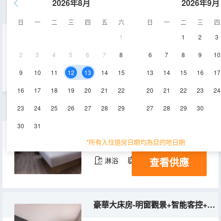
2026年8月
2026年9月
大床房
日
一
二
三
四
五
六
日
一
二
三
四
1
1
2
3
30-32㎡
4-7層
空調
2
3
4
5
6
7
8
6
7
8
9
10
查看供應
淋浴
電視機
冰箱
9
10
11
12
13
14
15
13
14
15
16
17
16
17
18
19
20
21
22
20
21
22
23
24
精選雙床房-明窗觀景+智能客控+親膚布草+商務辦公
23
24
25
26
27
28
29
27
28
29
30
30
31
33㎡
4-7層
空調
*所有入住退房日期均為目的地日期
查看供應
淋浴
電視機
冰箱
豪華大床房-明窗觀景+智能客控+親膚布草+輕盈睡眠