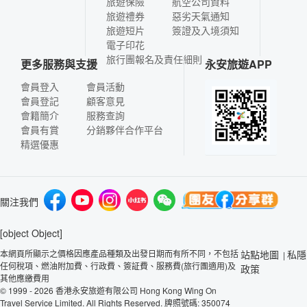
旅遊保險
航空公司資料
旅遊禮券
惡劣天氣通知
旅遊短片
簽證及入境須知
電子印花
旅行團報名及責任細則
更多服務與支援
永安旅遊APP
會員登入
會員活動
會員登記
顧客意見
會籍簡介
服務查詢
會員有賞
分銷夥伴合作平台
精選優惠
關注我們
[object Object]
本網頁所顯示之價格因應產品種類及出發日期而有所不同，不包括
站點地圖
私隱
|
任何稅項、燃油附加費、行政費、簽証費、服務費(旅行團適用)及
政策
其他應繳費用
© 1999 - 2026 香港永安旅遊有限公司 Hong Kong Wing On
Travel Service Limited. All Rights Reserved. 牌照號碼: 350074