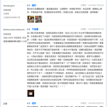
5.0
極好
評價於：2026年07月23日
4loufangzhu
東台桔子店體驗超棒！ 離高鐵站很近，交通便利。房間乾淨明亮，床品舒適。服務貼心周
商務旅客
到，早餐味道不錯，魚湯麪很有本地特色。性價比在線，來東台住宿首選，值得推薦！
大床房
入住於2026年07月
0.6
不推薦
評價於：2026年06月07日
Shishouzizenmedouchibupang_
本人預訂的是落地窗，給我的是陽台半窗房，並且入住之前三令五申不要給我有問題的房
商務旅客
間，比如漏水堵住下水道的，但是給我的房間依舊是洗手池堵住的，這些都沒有跟前台投
高級大床房-明窗觀景+智能
訴，小問題！前台一直説如果有問題就可以換，你直接給我一個沒問題的房間不行嗎，入住
客控+親膚布草+迷你小冰箱
入住於2026年06月
之前你們沒有做系統檢查嗎，一定要顧客自己發現問題再去換嗎？浪費的是誰的時間？需要
顧客給你排查？這是其次！最令人髮指的是前台服務態度簡直惡劣！因為出差選擇了高鐵站
就近的，但是今天不確定能不能辦完事，11點半才打電話催，説續住還是退房，我説明瞭
原因，可不可以延遲一會兒，可能會續住可能會退房，因為不確定。前台毅然決然地説不可
以，12點必須退房，態度及其惡劣！我住過這麼多桔子，華住會酒店，都是可以通融的，
並且我沒有説延遲到很晚，説最多一兩點一定會給回覆，前台一直説不可以！在我生氣掛了
電話後女友打電話給前台，前台直接就不接了！打了兩個才打通，但是是另一個前台接的，
這個前台又説可以延遲到2點，但是我在電話裏聽到了陳姓前台在旁邊説：“他們是永安訂
的，所以衹能12點”，各位永安的客人請注意，你們將會被提前退房哦～因為這個服務態度
我們也住不下去了，12點便拿了行李就退房，來到前台，這位姓陳女士甚至頭也不抬自己
在那裡玩手機，一副無所謂吊兒郎當的樣子，甚至頭都不抬一下，自己玩自己的，這是正確
的服務態度嗎？真的有對前台有過培訓嗎？我們住過這麼多桔子酒店，有問題別的酒店第一
時間會進行道歉，但是這位前台姐一副“你愛誰誰”的態度，實在令人髮指！到後面溝通直接
不理人玩手機！素質堪憂！再也不住！！！！
4.0
很好
評價於：2026年04月20日
訪客
酒店位置很好，就在東台站對面，汽車站和高鐵站一起，出行很方便。房間也比較大，硬件