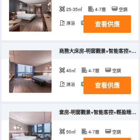
25-35㎡
4-7層
空調
查看供應
淋浴
電視機
冰箱
商務大床房-明窗觀景+智能客控+親膚布草+商務辦公
40㎡
4-7層
空調
查看供應
淋浴
電視機
冰箱
套房-明窗觀景+智能客控+輕盈睡眠+舒緩治癒
50㎡
4-7層
空調