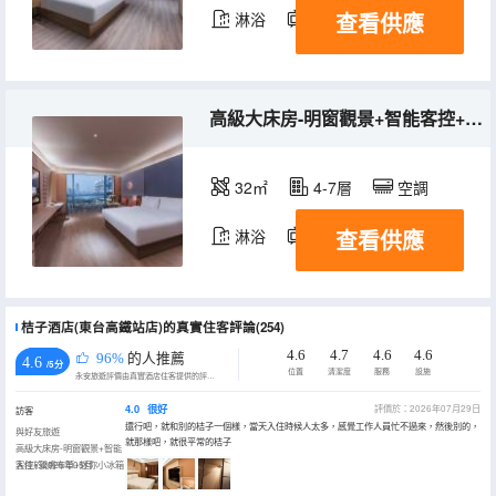
查看供應
淋浴
電視機
冰箱
高級大床房-明窗觀景+智能客控+親膚布草+迷你小冰箱
32㎡
4-7層
空調
查看供應
淋浴
電視機
冰箱
桔子酒店(東台高鐵站店)的真實住客評論(254)
4.6
4.7
4.6
4.6
96%
的人推薦
4.6
/5分
位置
清潔度
服務
設施
永安旅遊評價由真實酒店住客提供的評價。
4.0
很好
評價於：2026年07月29日
訪客
還行吧，就和別的桔子一個樣，當天入住時候人太多，感覺工作人員忙不過來，然後別的，
與好友旅遊
就那樣吧，就很平常的桔子
高級大床房-明窗觀景+智能
客控+親膚布草+迷你小冰箱
入住於2026年05月