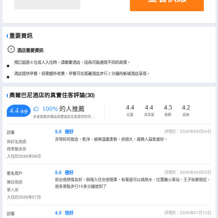
重要資訊
酒店重要資訊
預訂超過 8 位成人入住時，請聯繫酒店，因為可能適用不同的政策。
酒店提供早餐，但需額外收費，早餐可在距離酒店步行 2 分鐘的新城酒店享用。
奧爾巴尼酒店的真實住客評論(30)
4.4
4.4
4.5
4.2
100%
的人推薦
4.4
/5分
位置
清潔度
服務
設施
永安旅遊評價由真實酒店住客提供的評價。
5.0
極好
評價於：2026年08月04日
訪客
非常好的旅店，乾淨，被褥温暖柔軟。房間大，服務人員態度好。
與好友旅遊
標準雙床房
入住於2026年08月
5.0
極好
評價於：2026年08月02日
匿名用戶
前台很熱情友好，辦理入住也很簡單，有電壺可以燒熱水，位置離火車站，王子街都很近，
獨自旅遊
很多景點步行10多分鐘就到了
單人房
入住於2026年07月
4.5
很好
評價於：2026年07月13日
訪客