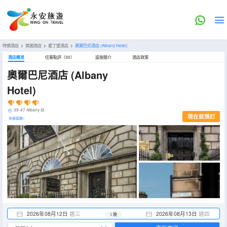
特價酒店
>
英國酒店
>
愛丁堡酒店
>
奧爾巴尼酒店
(Albany Hotel)
酒店概览
住客點評（30）
設施簡介
酒店政策
奧爾巴尼酒店
(Albany
Hotel)
39-47 Albany St
現在就預訂
全部設施>
2026年08月12日
週三
2026年08月13日
週四
1 晚