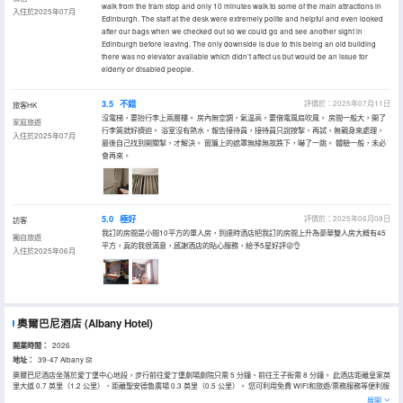
walk from the tram stop and only 10 minutes walk to some of the main attractions in
入住於2025年07月
Edinburgh. The staff at the desk were extremely polite and helpful and even looked
after our bags when we checked out so we could go and see another sight in
Edinburgh before leaving. The only downside is due to this being an old building
there was no elevator available which didn’t affect us but would be an issue for
elderly or disabled people.
3.5
不錯
評價於：2025年07月11日
旅客HK
沒電梯，要抬行李上兩層樓。 房內無空調，氣温高，要借電風扇吹風。 房間一般大，開了
家庭旅遊
行李筴就好擠迫。 浴室沒有熱水，報告接待員，接待員只說按掣，再試，無親身來處理，
入住於2025年07月
最後自己找到開關掣，才解決。 窗簾上的遮罩無緣無故跌下，嚇了一跳。 體驗一般，未必
會再來。
5.0
極好
評價於：2025年06月08日
訪客
我訂的房間是小間10平方的單人房，到達時酒店把我訂的房間上升為豪華雙人房大概有45
獨自旅遊
平方，真的我很滿意，感謝酒店的貼心服務，給予5星好評😜👌
入住於2025年06月
奧爾巴尼酒店
(Albany Hotel)
開業時間：
2026
地址：
39-47 Albany St
奧爾巴尼酒店坐落於愛丁堡中心地段，步行前往愛丁堡劇場劇院只需 5 分鐘、前往王子街需 8 分鐘。 此酒店距離皇家英
里大道 0.7 英里（1.2 公里），距離聖安德魯廣場 0.3 英里（0.5 公里）。 您可利用免費 WiFi和旅遊/票務服務等便利服
務和設施。 特色服務/設施包括24 小時前台服務、行李寄存和前台保管箱。 酒店有 42 間客房，提供智能電視。提供免
展開