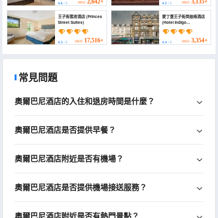
2,642+
3,135+
HKD
HKD
4.6
/ 5
4.5
/ 5
王子街套房酒店 (Princes
愛丁堡王子街英迪格酒店
Street Suites)
(Hotel Indigo
EDINBURGH - PRINCES
STREET by IHG)
17,516+
3,354+
HKD
HKD
4.3
/ 5
4.4
/ 5
常見問題
奧爾巴尼酒店的入住和退房時間是什麼？
奧爾巴尼酒店是否提供早餐？
奧爾巴尼酒店附近是否有機場？
奧爾巴尼酒店是否提供機場接送服務？
奧爾巴尼酒店附近是否有熱門景點？