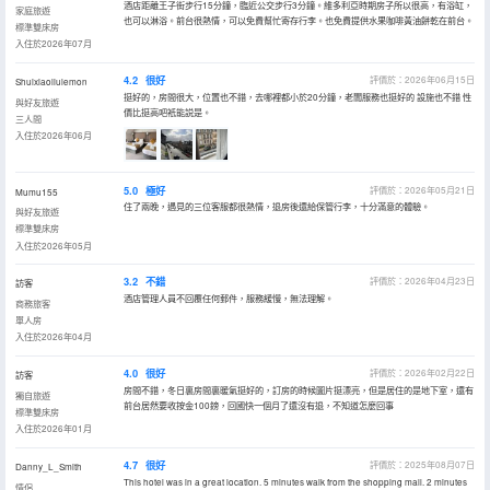
酒店距離王子街步行15分鐘，臨近公交步行3分鐘。維多利亞時期房子所以很高，有浴缸，
家庭旅遊
也可以淋浴。前台很熱情，可以免費幫忙寄存行李。也免費提供水果咖啡黃油餅乾在前台。
標準雙床房
入住於2026年07月
4.2
很好
評價於：2026年06月15日
Shuixiaoliulemon
挺好的，房間很大，位置也不錯，去哪裡都小於20分鐘，老闆服務也挺好的 設施也不錯 性
與好友旅遊
價比挺高吧衹能説是。
三人間
入住於2026年06月
5.0
極好
評價於：2026年05月21日
Mumu155
住了兩晚，遇見的三位客服都很熱情，退房後還給保管行李，十分滿意的體驗。
與好友旅遊
標準雙床房
入住於2026年05月
3.2
不錯
評價於：2026年04月23日
訪客
酒店管理人員不回覆任何郵件，服務緩慢，無法理解。
商務旅客
單人房
入住於2026年04月
4.0
很好
評價於：2026年02月22日
訪客
房間不錯，冬日裏房間裏暖氣挺好的，訂房的時候圖片挺漂亮，但是居住的是地下室，還有
獨自旅遊
前台居然要收按金100鎊，回國快一個月了還沒有退，不知道怎麼回事
標準雙床房
入住於2026年01月
4.7
很好
評價於：2025年08月07日
Danny_L_Smith
This hotel was in a great location. 5 minutes walk from the shopping mall. 2 minutes
情侶