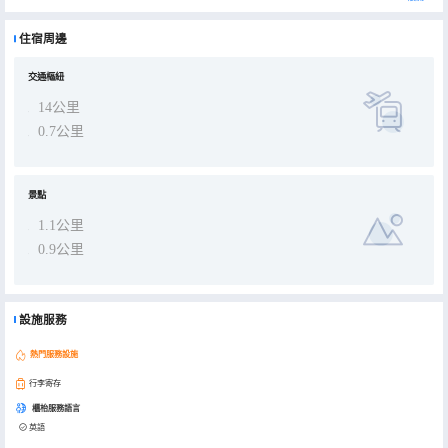
費無線網絡，方便您與朋友保持聯繫；數碼頻道可滿足您的娛樂需求。私人浴室提供免費洗浴用品和吹風機。便利設施
包括電話，以及書桌和茶具/咖啡用具。
住宿周邊
交通樞紐
14公里
0.7公里
景點
1.1公里
0.9公里
設施服務
熱門服務設施
行李寄存
櫃枱服務語言
英語