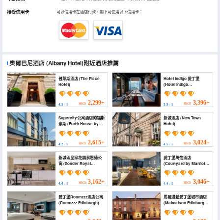
接受信用卡
可以信用卡在酒店付款，閣下可使用以下信用卡：
奧爾巴尼酒店
(Albany Hotel)
附近酒店推薦
普萊斯酒店 (The Place
Hotel Indigo 愛丁堡
Hotel)
(Hotel Indigo
EDINBURGH by IHG)
2,299+
3,396+
HKD
HKD
4.5
/ 5
3.9
/ 5
Supercity公寓酒店的福斯
新城酒店 (New Town
豪斯 (Forth House by
Hotel)
Supercity Aparthotels)
2,615+
3,024+
HKD
HKD
4.2
/ 5
4.5
/ 5
新城區皇家花園索恩德公
愛丁堡萬怡酒店
寓 (Sonder Royal
(Courtyard by Marriott
Garden Apartments
Edinburgh)
New Town)
3,162+
3,046+
HKD
HKD
4.4
/ 5
4.4
/ 5
愛丁堡Roomzzz酒店公寓
馬爾邁鬆愛丁堡城市酒店
(Roomzzz Edinburgh)
(Malmaison Edinburgh
City)