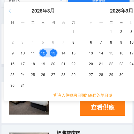
重新搜尋
2026年8月
2026年9月
高級雙人間
日
一
二
三
四
五
六
日
一
二
三
四
1
1
2
3
2
3
4
5
6
7
8
6
7
8
9
10
查看供應
9
10
11
12
13
14
15
13
14
15
16
17
16
17
18
19
20
21
22
20
21
22
23
24
三人間
23
24
25
26
27
28
29
27
28
29
30
30
31
電視機
*所有入住退房日期均為目的地日期
查看供應
標準雙床房