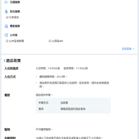
交通服務
前台服務
行李寄存
餐飲服務
公共區
公共區域禁煙
公用區wifi
全部設施
酒店政策
入住和退房
入住時間：14:00以後 退房時間：11:00以前
入住方式
櫃枱服務時間：24小時。
酒店將於完成預訂後提供入住說明，若未收到，請向永安旅遊詢
問。
餐飲
酒店提供早餐。
早餐形式
自助餐
費用
價格請直接向酒店查詢
寵物
不可攜帶寵物。
年齡限制
18歲以下的房客不得在沒有家長或監護人的情況下入住酒店。