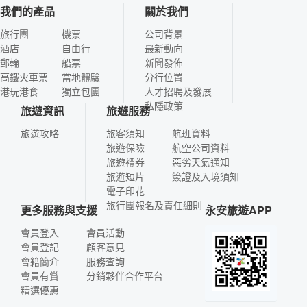
我們的產品
關於我們
旅行團
機票
公司背景
酒店
自由行
最新動向
郵輪
船票
新聞發佈
高鐵火車票
當地體驗
分行位置
港玩港食
獨立包團
人才招聘及發展
私隱政策
旅遊資訊
旅遊服務
旅遊攻略
旅客須知
航班資料
旅遊保險
航空公司資料
旅遊禮券
惡劣天氣通知
旅遊短片
簽證及入境須知
電子印花
旅行團報名及責任細則
更多服務與支援
永安旅遊APP
會員登入
會員活動
會員登記
顧客意見
會籍簡介
服務查詢
會員有賞
分銷夥伴合作平台
精選優惠