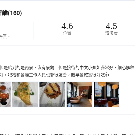
(160)
4.6
4.5
位置
清潔度
評價。
但是給到的是內景，沒有景觀。但是接待的中文小姐姐非常好，細心解釋
常好，吧枱和餐廳工作人員也都很友善，贈早餐確實很好吃👍