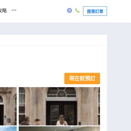
...
攻略
搜尋訂單
現在就預訂