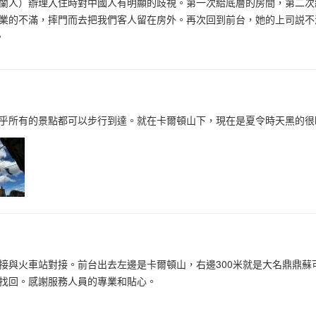
蘭人）辦理入住時對中國人有明顯的歧視。第一次給底層的房間，第二次
業的不滿，摔門而去把我們客人留在房外。再次回到前台，她的上司説不
。
乎所有的景點都可以步行到達。就在卡爾頓山下，現在是夏令時天黑的很
接與火車站對接。前台出去左邊是卡爾頓山，右邊300米就是大名鼎鼎蘇
找回。感謝服務人員的專業和貼心。