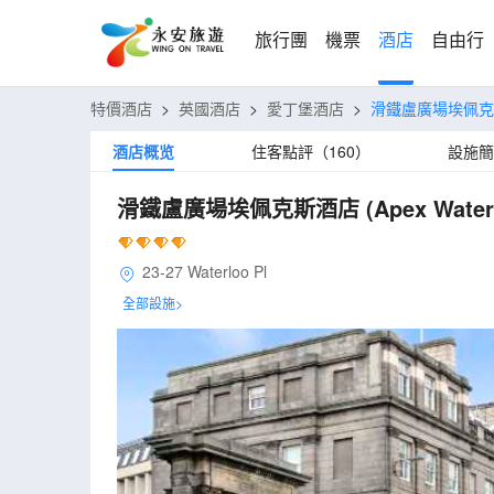
旅行團
機票
酒店
自由行
特價酒店
>
英國酒店
>
愛丁堡酒店
>
滑鐵盧廣場埃佩
酒店概览
住客點評（160）
設施簡
滑鐵盧廣場埃佩克斯酒店
(Apex Water
23-27 Waterloo Pl
全部設施>