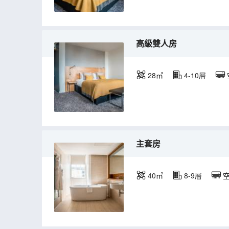
高級雙人房
28㎡
4-10層
主套房
40㎡
8-9層