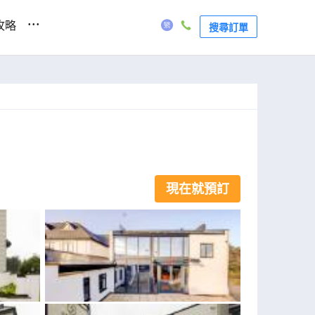
...
攻略
搜尋訂單
現在就預訂