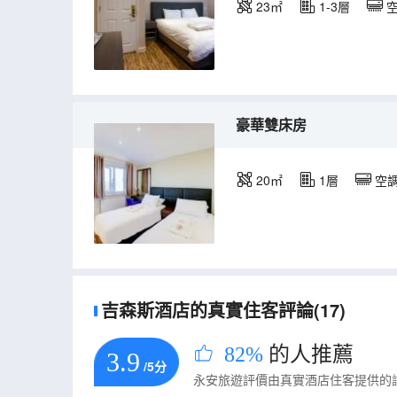
23㎡
1-3層
豪華雙床房
20㎡
1層
空
吉森斯酒店的真實住客評論(17)
82%
的人推薦
3.9
/5分
永安旅遊評價由真實酒店住客提供的