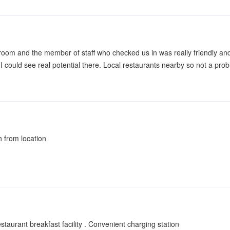
room and the member of staff who checked us in was really friendly and
 I could see real potential there. Local restaurants nearby so not a pro
n from location
staurant breakfast facility . Convenient charging station