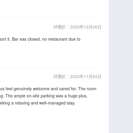
評價於：2025年12月06日
 sort it. Bar eas closed, no restaurant due to
評價於：2025年11月04日
 us feel genuinely welcome and cared for. The room
ing. The ample on-site parking was a huge plus,
eeking a relaxing and well-managed stay.