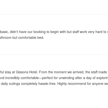
y basic, didn't have our booking to begin with but staff work very hard to
athroom but comfortable bed.
ful stay at Gissons Hotel. From the moment we arrived, the staff made
 and incredibly comfortable—perfect for unwinding after a day of explor
d daily outings completely hassle-free. Highly recommend for anyone s