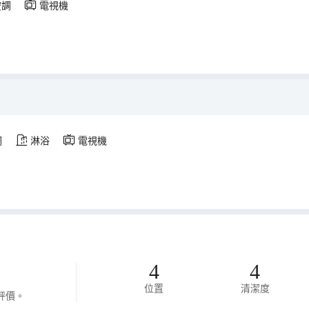
空調
電視機
調
淋浴
電視機
4
4
位置
清潔度
評價。