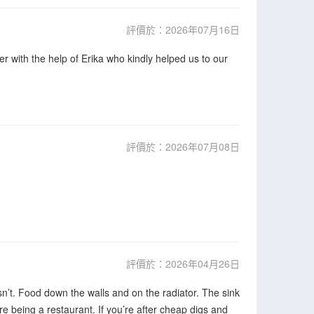
評價於：2026年07月16日
 with the help of Erika who kindly helped us to our
評價於：2026年07月08日
評價於：2026年04月26日
n’t. Food down the walls and on the radiator. The sink
e being a restaurant. If you’re after cheap digs and