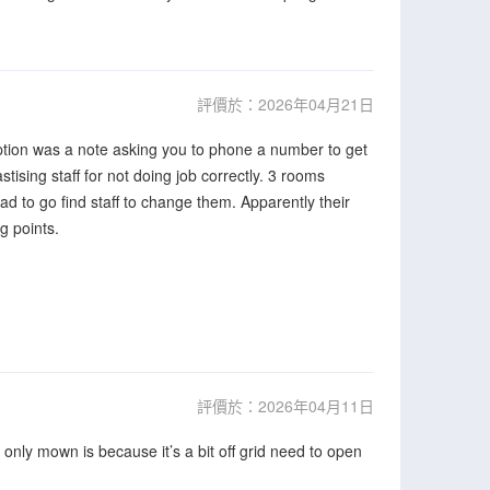
評價於：2026年04月21日
ception was a note asking you to phone a number to get
sing staff for not doing job correctly. 3 rooms
d to go find staff to change them. Apparently their
g points.
評價於：2026年04月11日
only mown is because it’s a bit off grid need to open