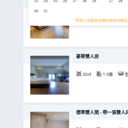
豪華雙人套房 - 帶浴缸
23
24
25
26
27
28
29
27
28
30
31
62㎡
1層
空
*所有入住退房日期均為目的地日
豪華雙人房
32㎡
1-3層
標準雙人間 - 帶一張雙人