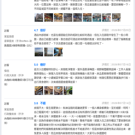
邊是一個商場，樓下是清暉人家，不想出去吃，在這裏就餐也是不錯的，地下停車場還是很
大的，位置足夠，就是入口狹窄，開車要注意，而且裏面劃分比較複雜，要提前瞭解一下，
不同區域是不同商家的，總體不錯，值得入住。
4.7
很好
評價於：2026年07月20日
訪客
酒店內部很新，也是在順德能住到的相對比較好的酒店，但在入住過程中發生了一些小問
家庭旅遊
題，酒店已經盡力處理，我也很認可酒店對待問題的態度，對於酒店贈券，我認了服務態度
豪華套房（手沖coffee+助
但不會去使用了，下次去還會住這裏。順口提一句順德太好吃了。
眠香氛+徠芬吹風機+浴缸）
入住於2026年07月
5.0
極好
評價於：2026年07月16日
訪客
這次入住體驗特別舒心，房間乾淨整潔，窗外直麪清暉園，視野開闊觀景超棒。工作人員服
情侶
務熱情貼心，辦理入住效率很高，智能送物機器人很方便。床品柔軟睡得安穩，整體環境安
行政大床房（手沖
靜舒適。唯一小遺憾是早餐口味一般，其餘各方面都很滿意，地理位置靠近華蓋路步行街，
coffee+助眠香氛+徠芬吹風
入住於2026年07月
出行覓食便利，次來順德還會選擇這家！
機）
3.6
不錯
評價於：2026年07月14日
訪客
房間不大，衞生間更狹小，和淋浴間的距離就更窄，一個人轉身都費勁。至於細節，呵呵！
家庭旅遊
自己看圖片吧！友情提示，這個酒店根本沒有所謂的行政層！標着行政層雙床房1.5米2張
行政雙床房（手沖
床，根本沒有！床體最多1.4米，一大一小勉強睡下吧。很重要的提示！千萬不要睡1828房
coffee+miniBAR+徠芬吹風
入住於2026年07月
間！因為你會被吵到根本不能睡！不能睡！整夜不能睡！就算入住之前你備註了要安靜的房
機）
間，還是會被分到1828這種被何必貨梯吵到一夜不能睡的房間！我之所以不給差評，就是
衝著他們的服務態度和解決問題的態度才不給差評的！但是房間的真實性我必須説出來，避
免更多人踩雷！而且房間內新裝修完的味道很大！大家可以多選選吧