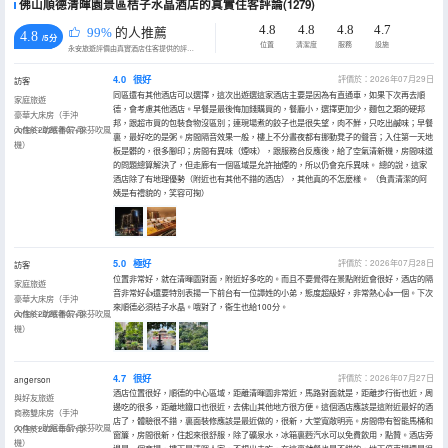
佛山順德清暉園景區桔子水晶酒店的真實住客評論(1279)
4.8
4.8
4.8
4.7
99%
的人推薦
4.8
/5分
位置
清潔度
服務
設施
永安旅遊評價由真實酒店住客提供的評價。
4.0
很好
評價於：2026年07月29日
訪客
同區還有其他酒店可以選擇，這次出遊選這家酒店主要是因為有直通車，如果下次再去順
家庭旅遊
德，會考慮其他酒店。早餐是最後悔加錢購買的，餐廳小，選擇更加少，麵包之類的硬邦
豪華大床房（手沖
邦，跟超市買的包裝食物沒區別；連現場煮的餃子也是很失望，肉不鮮，只吃出鹹味；早餐
coffee+助眠香氛+徠芬吹風
入住於2026年07月
裏，最好吃的是粥。房間隔音效果一般，樓上不分晝夜都有挪動凳子的聲音；入住第一天地
機）
板是髒的，很多腳印；房間有異味（煙味），跟服務台反應後，給了空氣清新機，房間味道
的問題總算解決了，但走廊有一個區域是允許抽煙的，所以仍會充斥異味。 總的說，這家
酒店除了有地理優勢（附近也有其他不錯的酒店），其他真的不怎麼樣。 （負責清潔的阿
姨是有禮貌的，笑容可掬）
5.0
極好
評價於：2026年07月28日
訪客
位置非常好，就在清暉園對面，附近好多吃的。而且不要覺得在景點附近會很好，酒店的隔
家庭旅遊
音非常好👍還要特別表揚一下前台有一位譚姓的小弟，態度超級好，非常熱心👍一個。下次
豪華大床房（手沖
來順德必須桔子水晶。哦對了，衞生也給100分。
coffee+助眠香氛+徠芬吹風
入住於2026年07月
機）
4.7
很好
評價於：2026年07月27日
angerson
酒店位置很好，順德的中心區域，距離清暉園非常近，馬路對面就是，距離步行街也近，周
與好友旅遊
邊吃的很多，距離地鐵口也很近，去佛山其他地方很方便。這個酒店應該是這附近最好的酒
商務雙床房（手沖
店了，體驗很不錯，裏面裝修應該是最近做的，很新，大堂寬敞明亮。房間帶有智能馬桶和
coffee+助眠香氛+徠芬吹風
入住於2026年07月
窗簾，房間很新，住起來很舒服，除了礦泉水，冰箱裏麪汽水可以免費飲用，點贊。酒店旁
機）