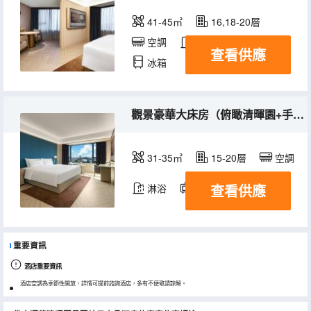
41-45㎡
16,18-20層
空調
淋浴
電視機
查看供應
冰箱
觀景豪華大床房（俯瞰清暉園+手衝coffee+助眠香氛）
31-35㎡
15-20層
空調
查看供應
淋浴
電視機
冰箱
重要資訊
酒店重要資訊
酒店空調為季節性開放，詳情可提前諮詢酒店，多有不便敬請諒解。