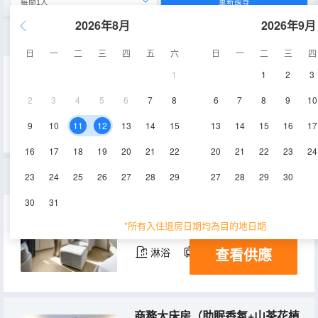
重新搜尋
2026年8月
2026年9月
行政雙床房（手衝coffee+miniBAR+徠芬吹風機）
日
一
二
三
四
五
六
日
一
二
三
四
1
1
2
3
31-35㎡
15-20層
空調
2
3
4
5
6
7
8
6
7
8
9
10
查看供應
淋浴
電視機
冰箱
9
10
11
12
13
14
15
13
14
15
16
17
16
17
18
19
20
21
22
20
21
22
23
24
豪華套房（手衝coffee+助眠香氛+徠芬吹風機+浴缸）
23
24
25
26
27
28
29
27
28
29
30
30
31
56-60㎡
16-20層
空調
*所有入住退房日期均為目的地日期
查看供應
淋浴
電視機
冰箱
商務大床房（助眠香氛+山茶花植物洗護+徠芬吹風機）