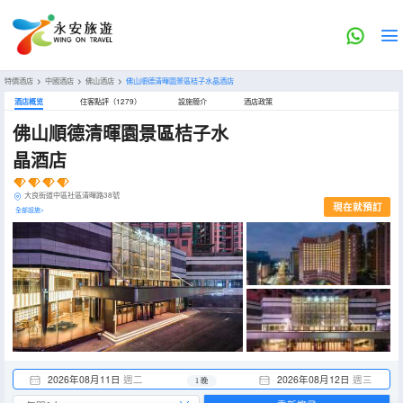
特價酒店
>
中國酒店
>
佛山酒店
>
佛山順德清暉園景區桔子水晶酒店
酒店概览
住客點評（1279）
設施簡介
酒店政策
佛山順德清暉園景區桔子水
晶酒店
大良街道中區社區清暉路38號
現在就預訂
全部設施>
2026年08月11日
週二
2026年08月12日
週三
1 晚