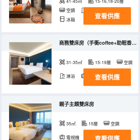
41-45㎡
15-16,18-20層
空調
淋浴
電視機
查看供應
冰箱
商務雙床房（手衝coffee+助眠香氛+徠芬吹風機）
31-35㎡
15-19層
空調
查看供應
淋浴
電視機
冰箱
親子主題雙床房
35㎡
15層
空調
查看供應
電視機