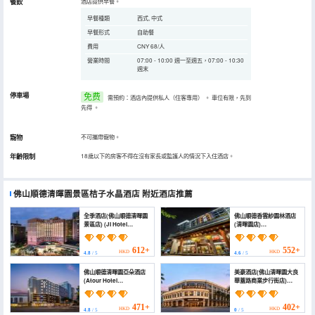
餐飲
酒店提供早餐。
早餐種類
西式, 中式
早餐形式
自助餐
費用
CNY 68/人
營業時間
07:00 - 10:00 週一至週五，07:00 - 10:30
週末
停車場
免费
需預約：酒店內提供私人（住客專用）
。
車位有限，先到
先得
。
寵物
不可攜帶寵物。
年齡限制
18歲以下的房客不得在沒有家長或監護人的情況下入住酒店。
佛山順德清暉園景區桔子水晶酒店
附近酒店推薦
全季酒店(佛山順德清暉園
佛山順德香雲紗園林酒店
景區店) (JI Hotel
(清暉園店)
(Foshan Shunde
(Xiangyunsha Garden
Qinghui Garden Scenic
Hotel（Qinghui
Area))
Garden）)
612+
552+
HKD
HKD
4.8
/ 5
4.6
/ 5
佛山順德清暉園亞朵酒店
美豪酒店(佛山清暉園大良
(Atour Hotel
華蓋路商業步行街店)
Qinghuiyuan Shunde
(Mehood Hotel (Foshan
Foshan)
Qinghui Garden Daliang
Hua'gai Road
471+
402+
HKD
HKD
4.8
/ 5
0
/ 5
Commercial Pedestrian