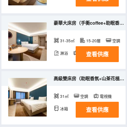
豪華大床房（手衝coffee+助眠香氛+徠芬吹風機）
31-35㎡
15-20層
空調
查看供應
淋浴
電視機
冰箱
高級雙床房（助眠香氛+山茶花植物洗護+徠芬吹風機）
31㎡
空調
電視機
查看供應
冰箱