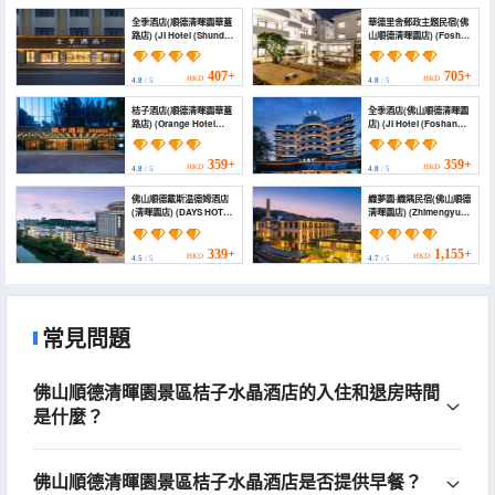
Street Branch))
全季酒店(順德清暉園華蓋
華德里舍郵政主題民宿(佛
路店) (JI Hotel (Shunde
山順德清暉園店) (Foshan
Qinghuiyuan Huagai
huadli)
Road Branch))
407+
705+
HKD
HKD
4.8
/ 5
4.8
/ 5
桔子酒店(順德清暉園華蓋
全季酒店(佛山順德清暉園
路店) (Orange Hotel
店) (JI Hotel (Foshan
(Foshan Qinghuiyuan
Shunde Qinghui
Huagai Road Branch))
Garden))
359+
359+
HKD
HKD
4.8
/ 5
4.8
/ 5
佛山順德戴斯温德姆酒店
織夢園·織隅民宿(佛山順德
(清暉園店) (DAYS HOTEL
清暉園店) (Zhimengyuan
BY WYNDHAM FOSHAN
Zhiyu Homestay
SHUNDE DALIANG)
(Foshan Shunde
Qinghui Garden))
339+
1,155+
HKD
HKD
4.5
/ 5
4.7
/ 5
常見問題
佛山順德清暉園景區桔子水晶酒店的入住和退房時間
是什麼？
佛山順德清暉園景區桔子水晶酒店是否提供早餐？