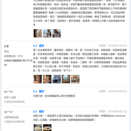
可以調整不要犧牲客人的經歷和時間，早做準備不要賣電梯房給客戶。 設施：引以為傲的
來分吹風機是壞的，衹有一個常温。房間門廳燈夜裡感應電流乾擾一直一直閃爍不停，電子
窗簾還算好用，全屋燈光總控系統還挺好的。就是關了燈閃爍的門廳燈再配上不停的電梯和
搬運撞擊聲和**無異1726房間慎住。建議商家別賣這間房，緊靠電梯太吵。而且酒店明明
知道就是裝傻。 衞生：電梯間等電梯踩死一衹巨大的蟑螂，像踩了個塑料瓶，直到退房都
沒人收拾，絕了 環境：沒照照片，窗外是城區，無風景，找個網上的客人自拍很相近供參
考
5.0
極好
評價於：2026年07月03日
訪客
第二次去順德覓食，雖然禁近，都要住一晚，第一次住桔子水晶，地點很棒，對面就是清暉
情侶
園，好多美食系附近，有管家服務，有求必應，微信回覆又及時，有機器人服務，但如果送
商務雙床房（手沖
外賣，你急要，自取更方便，機器人都忙不過來的！早餐對應呢個價算多野食，補充幾及
coffee+助眠香氛+徠芬吹風
入住於2026年07月
時。房間很滿意，幾寬敞，有書桌，有茶桌，二個椅，第一次覺得呢個價格，呢個品牌酒店
機）
衞生很好，可以放心睡，有手沖咖啡，有茶包。性價比高的酒店。之前國內未試過住桔子水
晶，第一次入住，感覺超棒！有下次！
5.0
極好
評價於：2026年05月25日
R2***52
交通方便，前台服務員熱心幫忙房間整潔
和家人出遊
入住於2026年05月
5.0
極好
評價於：2026年05月13日
Q0***67
地點方便，一落直通巴士就已經係酒店。去到前台姐姐好有禮貌，仲幫我地late check out
夫婦/情侶出遊
到第二日兩點。房間都乾淨企理。如果嚟順德係唔錯嘅選擇。
入住於2026年05月