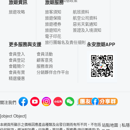
旅遊資訊
旅遊服務
旅遊攻略
旅客須知
航班資料
旅遊保險
航空公司資料
旅遊禮券
惡劣天氣通知
旅遊短片
簽證及入境須知
電子印花
旅行團報名及責任細則
更多服務與支援
永安旅遊APP
會員登入
會員活動
會員登記
顧客意見
會籍簡介
服務查詢
會員有賞
分銷夥伴合作平台
精選優惠
關注我們
[object Object]
本網頁所顯示之價格因應產品種類及出發日期而有所不同，不包括
站點地圖
私隱
|
任何稅項、燃油附加費、行政費、簽証費、服務費(旅行團適用)及