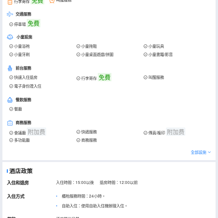
免費
叫醒服務
行李寄存
交通服務
免費
停車場
小童設施
小童浴袍
小童拖鞋
小童玩具
小童牙刷
小童桌面遊戲/拼圖
小童書籍/影音
前台服務
免費
快速入住退房
叫醒服務
行李寄存
電子身份證入住
餐飲服務
餐廳
商務服務
附加费
附加费
快遞服務
會議廳
傳真/複印
多功能廳
商務服務
全部設施
酒店政策
入住和退房
入住時間：15:00以後 退房時間：12:00以前
入住方式
櫃枱服務時間：24小時。
自助入住：使用自助入住機辦理入住。