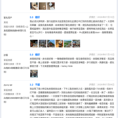
5.0
極好
評價於：2026年07月10日
匿名用戶
我必須大誇特誇，旅行這麼多次這是我目前在此價位中訂到的性價比最高的酒店了。大堂明
其他
亮華麗，設施先進有格調，本來我衹打算在順德住一晚，就因為這個酒店多留了一天。 位
高級大床房（助眠香氛+山
置相當便利，酒店窗外能直接俯瞰清暉園，幾乎被景區環繞，遛彎時幾次途徑酒店，去景區
茶花植物洗護+徠芬吹風
入住於2026年07月
甚至可以步行。 如有機會再來順德，還會選擇這裏。 Ps:感謝前台紫瓊Joan，服務專業貼
機）
心。
5.0
極好
評價於：2026年07月10日
訪客
房間很舒服，床也很好睡，一整晚都睡得很安穩。衞生做得很到位，房間乾淨整潔，而且隔
家庭旅遊
音不錯，晚上很安靜。地理位置非常方便，對面就是清暉園，步行就能到，周邊吃飯、遊玩
豪華大床房（手沖
都很方便，下次來還會選擇這裏。Valley Hote
coffee+助眠香氛+徠芬吹風
入住於2026年07月
機）
3.2
不錯
評價於：2026年07月08日
Zorro Mr
到店等了兩小時沒有房間收拾出來，下午三點多辦的入住，讓我看的是1720房間，但房卡
家庭旅遊
打不開，是樓層服務員給開的門，到前台換房卡告知給錯房間了，也沒在意，換了，房間小
行政雙床房（手沖
一點，但設施還算好，一天勞頓下午想休息但總有明顯噪音，打電話和前台確認無裝修無施
coffee+miniBAR+徠芬吹風
入住於2026年07月
工，他們大堂經理接的電話，説十分鐘後還有就換房。結果噪音還是一直持續，直到第5次
機）
打電話時大堂經理才説旁邊是三部貨梯，物業用的讓停了，實則繼續運轉，噪音依舊，直至
晚上大堂經理給的解決方案是給兩幅耳塞，等第二天領導上班再打個折，換單床房型，不同
意可以退訂走人，當時是23:10 服務：值班經理的培訓很差，23點下樓找他/她，解決不了
的情況下衹是默不作聲，不直接交流，其他服務員還要替經理賠禮道歉。明知道客房有問題