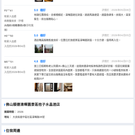
5.0
極好
評價於：2026年05月08日
F0***41
地理位置極佳，去哪裡都近，清暉園就在對面，過過馬路便是，週圍食肆多。房間大，清潔
和家人出遊
衞生，前台服務貼心。
商務雙床房（手衝
coffee+助眠香氛+徠芬吹風
入住於2026年05月
機）
5.0
極好
評價於：2026年04月05日
H0***50
酒店職員服務態度良好，位置位於旅遊景區清暉國對面，十分方便，值得再入住。
和家人出遊
入住於2026年04月
4.8
很好
評價於：2026年04月01日
M0***01
放三日假期和老公到廣州+佛山三天遊，這間房牆身地板傢俬顏色是好舒服，但是拉開窗廉
和家人出遊
就接受唔到，全部是對面屋苑內園景，全部都看不到，只係兩邊窗花的一小罅隙看到街景，
入住於2026年04月
其實下單已留言前台服務員沒有看到，我要看遠景不要有大廈遮擋，而且我要求要高層她才
給我20/F
佛山順德清暉園景區桔子水晶酒店
開業時間：
2026
地址：
大良街道中區社區清暉路38號
住宿周邊