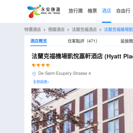
旅行團
機票
酒店
自由行
特價酒店
>
德國酒店
>
法蘭克福酒店
>
法蘭克福機場
酒店概览
住客點評（471）
設施簡
法蘭克福機場凱悅嘉軒酒店
(Hyatt Pla
De-Saint-Exupéry-Strasse 4
全部設施>