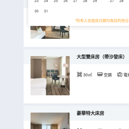
甄選雙床房帶沙發床
23
24
25
26
27
28
29
27
28
30
31
30㎡
空調
電
*所有入住退房日期均為目的地日
大型雙床房（帶沙發床）
30㎡
空調
電
豪華特大床房