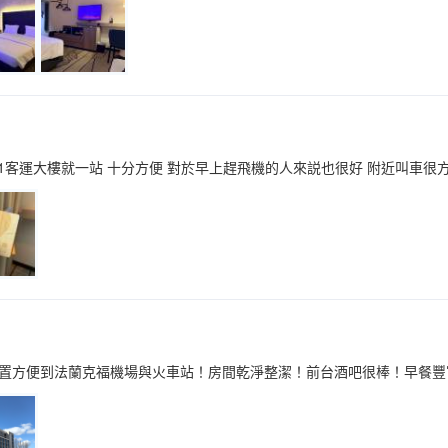
T1客運大樓就一站 十分方便 對於早上趕飛機的人來説也很好 附近叫車很
置方便到法蘭克福機場與火車站！房間乾淨整潔！前台酒吧很棒！早餐豐