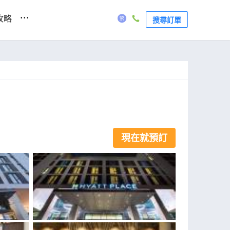
...
攻略
搜尋訂單
現在就預訂