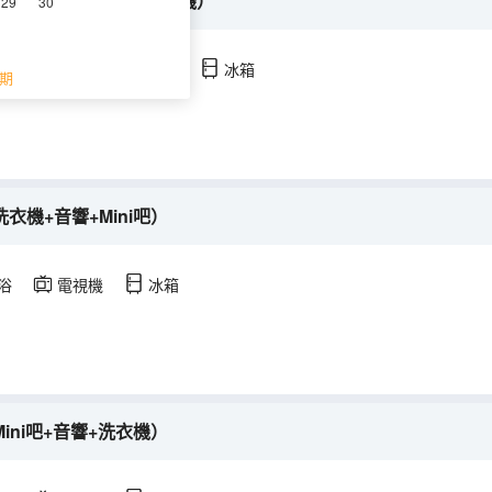
+書桌+音響+廚房+洗衣機）
29
30
調
淋浴
電視機
冰箱
期
衣機+音響+Mini吧）
浴
電視機
冰箱
ini吧+音響+洗衣機）