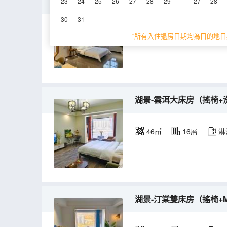
湖景-隱士豪華套房（空調
23
24
25
26
27
28
29
27
28
30
31
88㎡
26層
空
*所有入住退房日期均為目的地日
湖景-雲洱大床房（搖椅+洗
46㎡
16層
淋
湖景-汀棠雙床房（搖椅+M