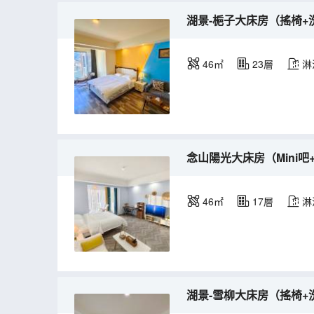
湖景-梔子大床房（搖椅+洗
46㎡
23層
淋
念山陽光大床房（Mini吧
46㎡
17層
淋
湖景-雪柳大床房（搖椅+洗