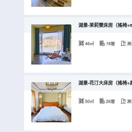
湖景-茉莉雙床房（搖椅+m
46㎡
18層
淋
湖景-花汀大床房（搖椅+高
50㎡
26層
淋