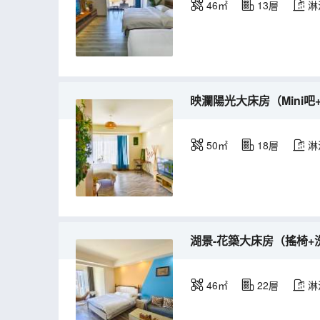
46㎡
13層
淋
映瀾陽光大床房（Mini吧
50㎡
18層
淋
湖景-花築大床房（搖椅+洗
46㎡
22層
淋