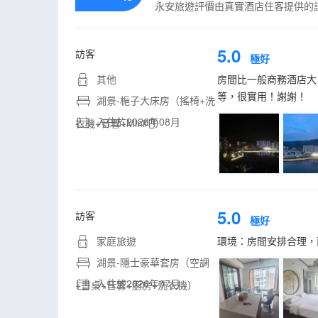
永安旅遊評價由真實酒店住客提供的
5.0
訪客
極好
其他
房間比一般商務酒店大
等，很實用！謝謝！
湖景-梔子大床房（搖椅+洗
入住於2026年08月
衣機+音響+Mini吧）
5.0
訪客
極好
家庭旅遊
環境：房間安排合理，
湖景-隱士豪華套房（空調
入住於2026年07月
+書桌+音響+廚房+洗衣機）