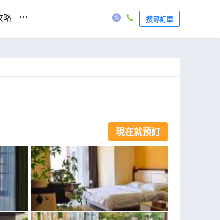
...
攻略
搜尋訂單
現在就預訂