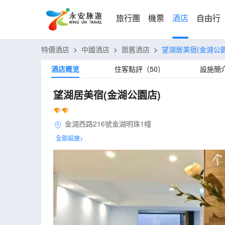
旅行團
機票
酒店
自由行
特價酒店
>
中國酒店
>
箇舊酒店
>
望湖居美宿(金湖公園
酒店概览
住客點評（50）
設施簡
望湖居美宿(金湖公園店)
金湖西路216號金湖明珠1幢
全部設施>