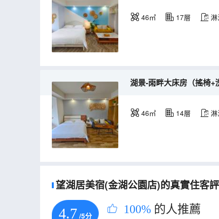
46㎡
17層
淋
湖景-雨畔大床房（搖椅+洗
46㎡
14層
淋
望湖居美宿(金湖公園店)的真實住客評論
100%
的人推薦
4.7
/5分