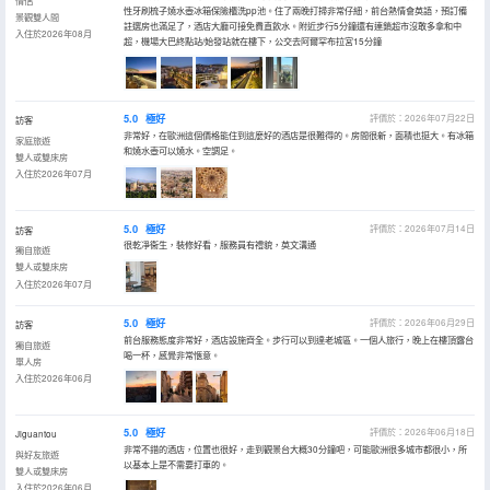
情侶
性牙刷梳子燒水壺冰箱保險櫃洗pp池。住了兩晚打掃非常仔細，前台熱情會英語，預訂備
景觀雙人間
註選房也滿足了，酒店大廳可接免費直飲水。附近步行5分鐘還有連鎖超市沒敢多拿和中
入住於2026年08月
超，機場大巴終點站/始發站就在樓下，公交去阿爾罕布拉宮15分鐘
5.0
極好
評價於：2026年07月22日
訪客
非常好，在歐洲這個價格能住到這麼好的酒店是很難得的。房間很新，面積也挺大。有冰箱
家庭旅遊
和燒水壺可以燒水。空調足。
雙人或雙床房
入住於2026年07月
5.0
極好
評價於：2026年07月14日
訪客
很乾凈衞生，裝修好看，服務員有禮貌，英文溝通
獨自旅遊
雙人或雙床房
入住於2026年07月
5.0
極好
評價於：2026年06月29日
訪客
前台服務態度非常好，酒店設施齊全。步行可以到達老城區。一個人旅行，晚上在樓頂露台
獨自旅遊
喝一杯，感覺非常愜意。
單人房
入住於2026年06月
5.0
極好
評價於：2026年06月18日
Jiguantou
非常不錯的酒店，位置也很好，走到觀景台大概30分鐘吧，可能歐洲很多城市都很小，所
與好友旅遊
以基本上是不需要打車的。
雙人或雙床房
入住於2026年06月