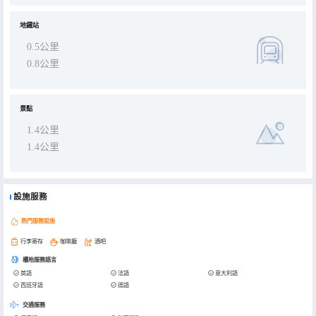
地鐵站
0.5公里
0.8公里
景點
1.4公里
1.4公里
設施服務
熱門服務設施
行李寄存
咖啡廳
酒吧
櫃枱服務語言
英語
法語
意大利語
西班牙語
德語
交通服務