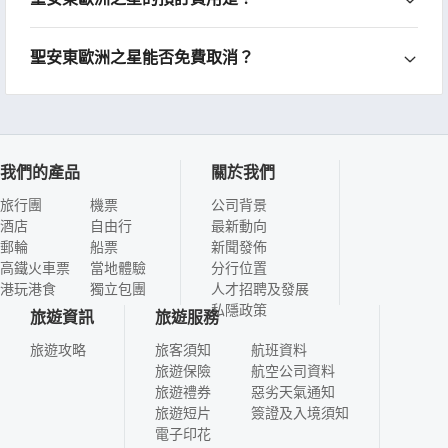
聖安東歐洲之星能否免費取消？
我們的產品
關於我們
旅行團
機票
公司背景
酒店
自由行
最新動向
郵輪
船票
新聞發佈
高鐵火車票
當地體驗
分行位置
港玩港食
獨立包團
人才招聘及發展
私隱政策
旅遊資訊
旅遊服務
旅遊攻略
旅客須知
航班資料
旅遊保險
航空公司資料
旅遊禮券
惡劣天氣通知
旅遊短片
簽證及入境須知
電子印花