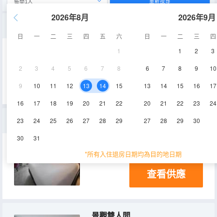
重新搜尋
2026年8月
2026年9月
景觀小型套房（2 位成人 + 2 位兒童）
日
一
二
三
四
五
六
日
一
二
三
四
1
1
2
3
33㎡
電視機
2
3
4
5
6
7
8
6
7
8
9
10
查看供應
9
10
11
12
13
14
15
13
14
15
16
17
16
17
18
19
20
21
22
20
21
22
23
24
美景小型套房
23
24
25
26
27
28
29
27
28
29
30
30
31
33㎡
空調
電視機
*所有入住退房日期均為目的地日期
查看供應
景觀雙人間