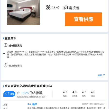
25㎡
電視機
查看供應
重要資訊
城市重要資訊
請注意，根據2025年2月1日生效的第933/2021號皇家法令，西班牙的酒店在辦理入住時可能會要求提供部分個人信
息，包括但不限於14歲及以上客人的身份證件、地址、電子郵件和電話號碼，以及證明與14歲以下未成年人的關
係。
酒店重要資訊
5間以上客房的預訂須遵循不同的政策並額外付費。
展開
聖安東歐洲之星的真實住客評論(105)
4.7
4.8
4.7
4.6
100%
的人推薦
4.7
/5分
位置
清潔度
服務
設施
永安旅遊評價由真實酒店住客提供的評價。
5.0
極好
評價於：2026年08月06日
訪客
絕了！顯示房間20平體感和國內35平面積差不多，超新超大超乾淨！1.8米大床，還有一次