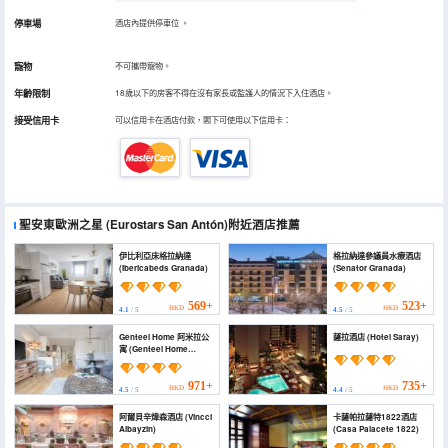
停車場
酒店內提供停車位
。
寵物
不可攜帶寵物。
年齡限制
18歲以下的房客不得在沒有家長或監護人的情況下入住酒店。
接受信用卡
可以信用卡在酒店付款，閣下可使用以下信用卡：
聖安東歐洲之星
(Eurostars San Antón)
附近酒店推薦
伊比利亞床格拉納達
格拉納達參議員水療酒店
(Ibericabeds Granada)
(Senator Granada)
569+
523+
HKD
HKD
4.1
/ 5
4.5
/ 5
Genteel Home 阿米拉公
薩拉酒店 (Hotel Saray)
寓 (Genteel Home
Amira)
971+
735+
HKD
HKD
4.5
/ 5
4.4
/ 5
阿爾貝辛煒森酒店 (Vincci
卡薩帕拉薩特1822酒店
Albayzin)
(Casa Palacete 1822)