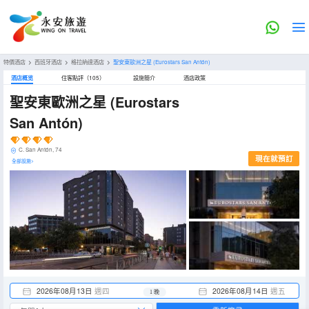
特價酒店
>
西班牙酒店
>
格拉納達酒店
>
聖安東歐洲之星
(Eurostars San Antón)
酒店概览
住客點評（105）
設施簡介
酒店政策
聖安東歐洲之星
(Eurostars
San Antón)
C. San Antón, 74
現在就預訂
全部設施>
2026年08月13日
週四
2026年08月14日
週五
1 晚