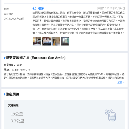
4.0
很好
評價於：2026年03月14日
訪客
這家酒店非常適合自駕的人過來，他不在市中心，所以停車很方便，酒店停車是收費的但是
家庭旅遊
酒店附近路上有很多免費的停車位，走過去一分鐘都不要。 房間是前一天晚上訂的，不含
入住於2026年02月
早四百多，性價比真的很高。整個城市其實很小，我們是坐公交去的阿爾罕布拉宮，一路過
去發現其實很近，回來是直接走回酒店的。 前台小姐姐也是很懂營銷的，看我們沒定早
餐，入住時跟我們説現在訂衹要10歐一個人哦，果斷加了早餐。 第二天吃早餐，真的感覺
值了，吃的東西種類很多，性價比非常高，這是來西班牙十幾天吃的最豐盛的一頓早餐了。
聖安東歐洲之星
(Eurostars San Antón)
開業時間：
2024
地址：
C. San Antón, 74
歐若斯塔聖安東提供一流的服務和設施，讓客人盡享舒適。 您在整個住宿期間均可免費使用 Wi-Fi，保持即時通信。 通
過住宿提供的交通服務，探索格拉納達更方便。若駕車前來，您可以享受住宿內提供的便利停車設施。通過前台提供的
禮賓服務，輕鬆計劃您的日常活動，滿足您的旅行需求。通過住宿的票務服務，您可以輕鬆獲得城市熱門景點的門票。
展開
歐若斯塔聖安東提供洗衣服務，心愛的衣服可以不止穿一次。 需要放鬆一下嗎？您的客房可提供客房送餐服務，讓您的
入住更加舒適愉快。您僅可在指定吸煙區吸煙。每間客房均以舒適為宗旨，提供一系列設施服務，讓您享受靜謐的睡
眠，同時確保您的舒適度。部分客房提供空調或寢具用品，以確保您的舒適和便利。部分精選客房配有室內視頻流媒
住宿周邊
體、每日報紙或電視，以確保為客人提供娛樂。請放心，部分客房提供沖泡咖啡或茶所需的一切器具，您不必擔心口渴
問題。歐若斯塔聖安東特定客房的衞生間提供浴袍、毛巾或吹風機。 用美味的早餐開始新的完美一天。在歐若斯塔聖安
東，您可以在住宿內享用美味佳餚。 每天在住宿內的咖啡廳享用一杯咖啡，開啟您美好的假期清晨。輕鬆體驗美妙的夜
晚！住宿提供娛樂設施，讓您不必離開住宿，便可享受一個愉快的夜晚。 歐若斯塔聖安東提供各種一流的休閒設施供客
交通樞紐
人享用。 若您不想放棄日常鍛鍊，可以前往住宿的健身中心，保持您的活力和健康。
19公里
3.3公里