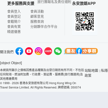
旅行團報名及責任細則
更多服務與支援
永安旅遊APP
會員登入
會員活動
會員登記
顧客意見
會籍簡介
服務查詢
會員有賞
分銷夥伴合作平台
精選優惠
關注我們
[object Object]
本網頁所顯示之價格因應產品種類及出發日期而有所不同，不包括
站點地圖
私隱
|
任何稅項、燃油附加費、行政費、簽証費、服務費(旅行團適用)及
政策
其他應繳費用
© 1999 - 2026 香港永安旅遊有限公司 Hong Kong Wing On
Travel Service Limited. All Rights Reserved. 牌照號碼: 350074