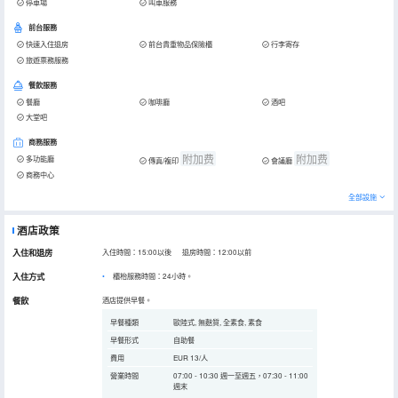
停車場
叫車服務
前台服務
快速入住退房
前台貴重物品保險櫃
行李寄存
旅遊票務服務
餐飲服務
餐廳
咖啡廳
酒吧
大堂吧
商務服務
附加费
附加费
多功能廳
傳真/複印
會議廳
商務中心
全部設施
酒店政策
入住和退房
入住時間：15:00以後 退房時間：12:00以前
入住方式
櫃枱服務時間：24小時。
餐飲
酒店提供早餐。
早餐種類
歐陸式, 無麩質, 全素食, 素食
早餐形式
自助餐
費用
EUR 13/人
營業時間
07:00 - 10:30 週一至週五，07:30 - 11:00
週末