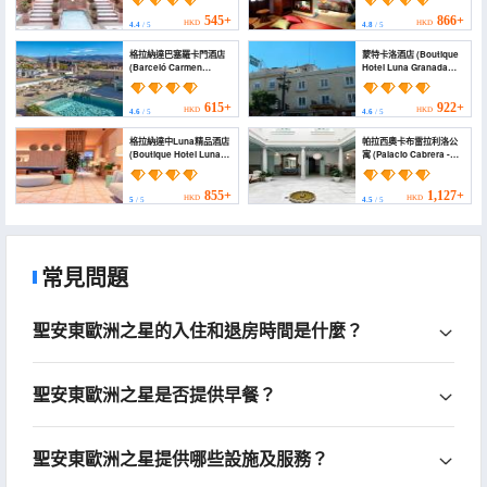
545+
866+
HKD
HKD
4.4
/ 5
4.8
/ 5
格拉納達巴塞羅卡門酒店
蒙特卡洛酒店 (Boutique
(Barceló Carmen
Hotel Luna Granada
Granada)
Centro)
615+
922+
HKD
HKD
4.6
/ 5
4.6
/ 5
格拉納達中Luna精品酒店
帕拉西奧卡布雷拉利洛公
(Boutique Hotel Luna
寓 (Palacio Cabrera -
Granada Centro)
Lillo)
855+
1,127+
HKD
HKD
5
/ 5
4.5
/ 5
常見問題
聖安東歐洲之星的入住和退房時間是什麼？
聖安東歐洲之星是否提供早餐？
聖安東歐洲之星提供哪些設施及服務？