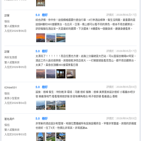
5.0
極好
評價於：2026年06月17日
訪客
綜合評價，夯中夯！這個價格還要什麼自行車，4行李酒店標準，衞生沒問題，最重要的是
情侶
這個8樓的360度觀景台，在白天，日落，晚上都可以看不同的景色，根本不用去觀景台，
雙人或雙床房
舒舒服服在酒店呆一天是最好的選擇。下次還來！8樓還有一個健身房，邊健身邊看景。
入住於2026年06月
5.0
極好
評價於：2026年05月17日
訪客
太漂亮了！！！！！！而且位置也方便，走路三分鐘就是大巴站，可以直接去機場or阿宮。
與好友旅遊
酒店工作人員也很熱情，房間很乾凈而且很大，一打開窗就能看見雪山，都不用去觀景台，
雙人或雙床房
太美了。黃昏去頂樓360度環景看日落
入住於2026年05月
5.0
極好
評價於：2026年05月03日
iChloe531
設施：很棒 衞生：特別乾淨 環境：河邊 很好 服務：很棒 美景套房設計很好 小客廳水吧沙
情侶
發 開着落地門 看看電視很舒服 卧室有轉角陽台 椅子很舒適 看着遠山 養眼
美景小型套房
入住於2026年04月
5.0
極好
評價於：2026年04月03日
匿名用戶
非常新的酒店設計和管理，地理位置優越所有設施設備齊全，早餐非常豐盛，房間的舒適度
情侶
也很好，住了3天，性價比非常高。非常感謝🙏
雙人或雙床房
入住於2026年03月