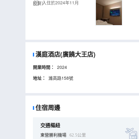
入住於2024年11月
投屏）
漢庭酒店(廣饒大王店)
開業時間：
2024
地址：
濰高路158號
住宿周邊
交通樞紐
東營勝利機場
62.5公里