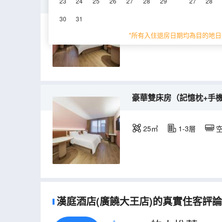
豪華大床房（記憶枕+手
23
24
25
26
27
28
29
27
28
30
31
23㎡
1-3層
*所有入住退房日期均為目的地日
豪華雙床房（記憶枕+手
25㎡
1-3層
漢庭酒店(廣饒大王店)的真實住客評論(1