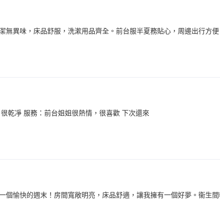
潔無異味，床品舒服，洗漱用品齊全。前台服半夏務貼心，周邊出行方便
：很乾凈 服務：前台姐姐很熱情，很喜歡 下次還來
了一個愉快的週末！房間寬敞明亮，床品舒適，讓我擁有一個好夢。衞生