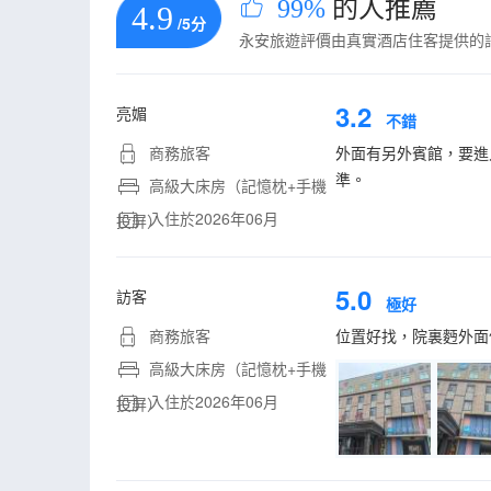
99%
的人推薦
4.9
/5分
永安旅遊評價由真實酒店住客提供的
3.2
亮媚
不錯
商務旅客
外面有另外賓館，要進
準。
高級大床房（記憶枕+手機
入住於2026年06月
投屏）
5.0
訪客
極好
商務旅客
位置好找，院裏麪外面
高級大床房（記憶枕+手機
入住於2026年06月
投屏）