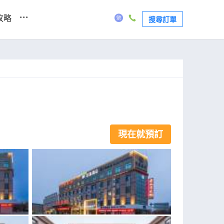
...
攻略
搜尋訂單
現在就預訂