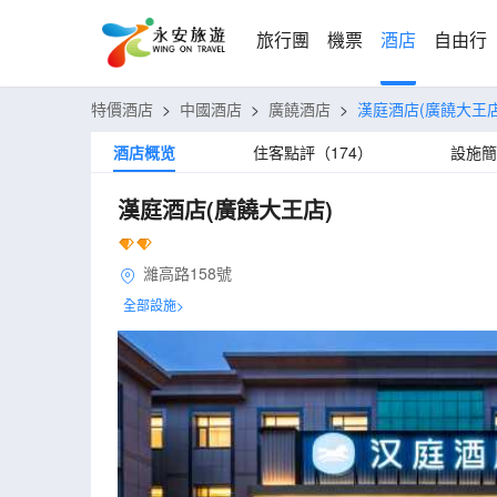
旅行團
機票
酒店
自由行
特價酒店
>
中國酒店
>
廣饒酒店
>
漢庭酒店(廣饒大王店
酒店概览
住客點評（174）
設施簡
漢庭酒店(廣饒大王店)
濰高路158號
全部設施>