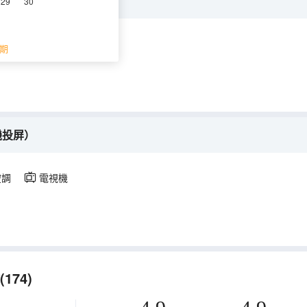
機投屏）
29
30
空調
電視機
期
機投屏）
空調
電視機
74)