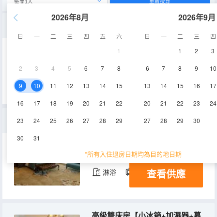
重新搜尋
2026年8月
2026年9月
豪華大床房【加濕器+小冰箱+慕思床墊】
日
一
二
三
四
五
六
日
一
二
三
四
1
1
2
3
42-43㎡
10-13,15-16層
2
3
4
5
6
7
8
6
7
8
9
10
空調
淋浴
電視機
查看供應
冰箱
9
10
11
12
13
14
15
13
14
15
16
17
16
17
18
19
20
21
22
20
21
22
23
24
總統套房
23
24
25
26
27
28
29
27
28
29
30
30
31
278㎡
16層
空調
*所有入住退房日期均為目的地日期
查看供應
淋浴
電視機
冰箱
高級雙床房【小冰箱+加濕器+慕思床墊】