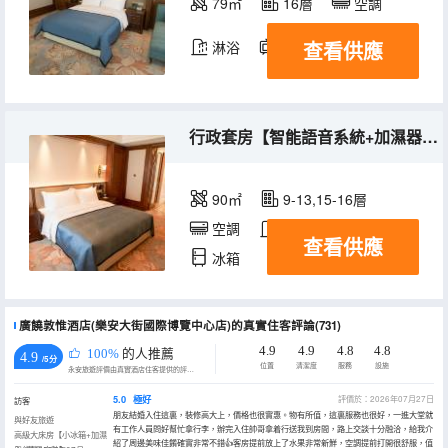
79㎡
16層
空調
查看供應
淋浴
電視機
冰箱
行政套房【智能語音系統+加濕器+小冰箱】
90㎡
9-13,15-16層
空調
淋浴
電視機
查看供應
冰箱
廣饒敦惟酒店(樂安大街國際博覽中心店)的真實住客評論(731)
4.9
4.9
4.8
4.8
100%
的人推薦
4.9
/5分
位置
清潔度
服務
設施
永安旅遊評價由真實酒店住客提供的評價。
5.0
極好
評價於：2026年07月27日
訪客
朋友結婚入住這裏，裝修高大上，價格也很實惠。物有所值，這裏服務也很好，一進大堂就
與好友旅遊
有工作人員問好幫忙拿行李，辦完入住帥哥拿着行送我到房間，路上交談十分融洽，給我介
高級大床房【小冰箱+加濕
紹了周邊美味佳餚確實非常不錯👍客房提前放上了水果非常新鮮，空調提前打開很舒服，值