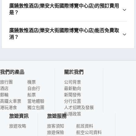
廣饒敦惟酒店(樂安大街國際博覽中心店)的預訂費用
是？
廣饒敦惟酒店(樂安大街國際博覽中心店)能否免費取
消？
我們的產品
關於我們
旅行團
機票
公司背景
酒店
自由行
最新動向
郵輪
船票
新聞發佈
高鐵火車票
當地體驗
分行位置
港玩港食
獨立包團
人才招聘及發展
私隱政策
旅遊資訊
旅遊服務
旅遊攻略
旅客須知
航班資料
旅遊保險
航空公司資料