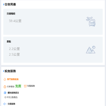
成，擁有豪華客房，為您營造智能而奢適的入住體驗。擁有各式中西餐廳豪華包間，可提供魯菜、粵菜、融合菜、特色
住宿周邊
家常菜、高檔海鮮等精緻的養生菜品。自助早餐廳彙集各種家常特色菜、南北風味小吃等。 會議宴會中心設有可容納
600人的無柱多功能廳，及各具特色的多功能廳，不同規格的會議室、培訓室等，均配備齊全的智能化視聽設備，為您
一站式量身定製各類宴會、會議和中小型展覽。 閒暇之餘，您還可以在此享受足浴、SPA、健身等休閒娛樂，拂去一天
的疲倦，尊享酒店舒心之旅。
交通樞紐
59.4公里
景點
2.2公里
2.5公里
設施服務
熱門服務設施
免費
叫醒服務
行李寄存
櫃枱服務語言
中文(普通話)
交通服務