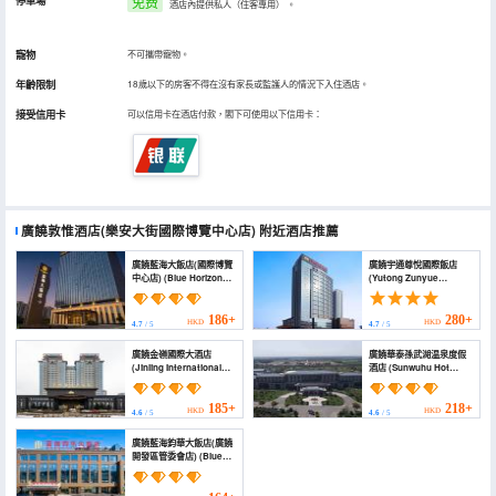
停車場
免费
酒店內提供私人（住客專用）
。
寵物
不可攜帶寵物。
年齡限制
18歲以下的房客不得在沒有家長或監護人的情況下入住酒店。
接受信用卡
可以信用卡在酒店付款，閣下可使用以下信用卡：
廣饒敦惟酒店(樂安大街國際博覽中心店)
附近酒店推薦
廣饒藍海大飯店(國際博覽
廣饒宇通尊悅國際飯店
中心店) (Blue Horizon
(Yutong Zunyue
Hotel Guangrao)
International Hotel)
186+
280+
HKD
HKD
4.7
/ 5
4.7
/ 5
廣饒金嶺國際大酒店
廣饒華泰孫武湖温泉度假
(Jinling International
酒店 (Sunwuhu Hot
Hotel)
Spring Holiday Hotel)
185+
218+
HKD
HKD
4.6
/ 5
4.6
/ 5
廣饒藍海鈞華大飯店(廣饒
開發區管委會店) (Blue
Horizon Jun Hua Hotel
(Guangrao