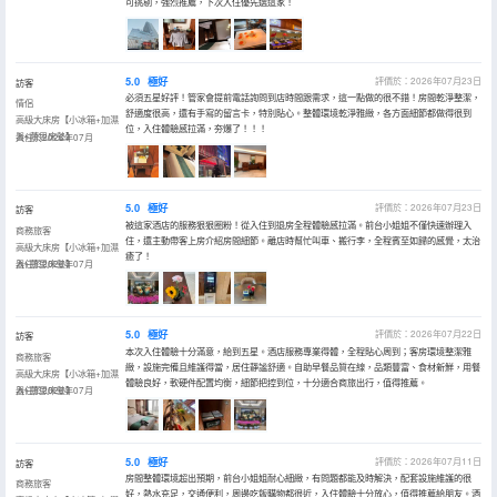
可挑剔，強烈推薦，下次入住優先選這家！
5.0
極好
評價於：2026年07月23日
訪客
必須五星好評！管家會提前電話詢問到店時間跟需求，這一點做的很不錯！房間乾淨整潔，
情侶
舒適度很高，還有手寫的留言卡，特別貼心。整體環境乾淨雅緻，各方面細節都做得很到
高級大床房【小冰箱+加濕
位，入住體驗感拉滿，夯爆了！！！
器+慕思床墊】
入住於2026年07月
5.0
極好
評價於：2026年07月23日
訪客
被這家酒店的服務狠狠圈粉！從入住到退房全程體驗感拉滿。前台小姐姐不僅快速辦理入
商務旅客
住，還主動帶客上房介紹房間細節。離店時幫忙叫車、搬行李，全程賓至如歸的感覺，太治
高級大床房【小冰箱+加濕
癒了！
器+慕思床墊】
入住於2026年07月
5.0
極好
評價於：2026年07月22日
訪客
本次入住體驗十分滿意，給到五星。酒店服務專業得體，全程貼心周到；客房環境整潔雅
商務旅客
緻，設施完備且維護得當，居住靜謐舒適。自助早餐品質在線，品類豐富、食材新鮮，用餐
高級大床房【小冰箱+加濕
體驗良好，軟硬件配置均衡，細節把控到位，十分適合商旅出行，值得推薦。
器+慕思床墊】
入住於2026年07月
5.0
極好
評價於：2026年07月11日
訪客
房間整體環境超出預期，前台小姐姐耐心細緻，有問題都能及時解決，配套設施維護的很
商務旅客
好，熱水充足，交通便利，周邊吃飯購物都很近，入住體驗十分放心，值得推薦給朋友。酒