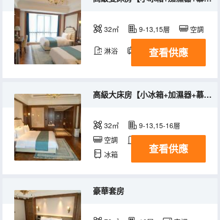
32㎡
9-13,15層
空調
查看供應
淋浴
電視機
冰箱
高級大床房【小冰箱+加濕器+慕思床墊】
32㎡
9-13,15-16層
空調
淋浴
電視機
查看供應
冰箱
豪華套房