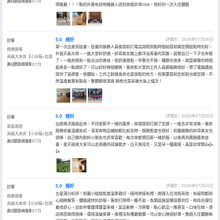
器+慕思床墊】
入住於2026年07月
得推薦！！！點的外賣有送物機器人送到房間非常nice，很好的一次入住體驗
5.0
極好
評價於：2026年07月26日
訪客
第一次出差到這裏，這裏的服務人員會提前打電話詢問到點時間給提前開空調這點特別好，
商務旅客
外面天氣炎熱，一進大堂好舒適，帥哥美女臉上都洋溢青春的笑臉，感覺自己一下子也年輕
高級大床房【小冰箱+加濕
了。一進房間有一股淡淡的香味，很舒適放鬆。早餐也不錯，種類也很多，就是開餐的時間
器+慕思床墊】
入住於2026年07月
能再長一點就好了，可以好好睡個懶覺。客房和大堂的工作人員都服務很好，帶了電腦還給
提供了鼠標墊，很體貼。工作之餘健身房也是放鬆的地方，但需要提前告知前台開空調，不
然温度着實有點高，整體都很滿意.裝修也是高端大氣上檔次！
5.0
極好
評價於：2026年07月25日
訪客
出遊再次路過此地，不同季節不一樣的風景，房間提前打開了空調，一進去非常涼爽，客房
家庭旅遊
服務依舊温暖如初，清潔與物品補給都比較及時，服務態度也很好；前廳服務的帥哥美女也
高級大床房【小冰箱+加濕
很棒，自己做的飲料小朋友也非常喜歡，每次來都想回家一樣舒服，以後再到廣饒還來這
器+慕思床墊】
入住於2026年07月
裏，夏天過來大家可以去旁邊的荷塘散步，白天賞荷花，又是另一種風情，真是非常贊👍👍
👍
5.0
極好
評價於：2026年07月24日
訪客
五星滿分好評！前廳小姐姐態度温柔親切，接待熱情有禮，辦理入住流程高效，有疑問都耐
商務旅客
心細緻解答，體驗感特別舒服。客房打掃得一塵不染，各類設施設備保養到位，佈局合理住
高級大床房【小冰箱+加濕
着很舒心。自助早餐選擇豐富多樣，菜品新鮮，冷熱餐、點心飲品一應俱全，口味在線。酒
器+慕思床墊】
入住於2026年07月
店隔音做得很棒，環境清幽安靜，夜裡沒有嘈雜聲響，可以安心睡個好覺。整趟入住體驗無