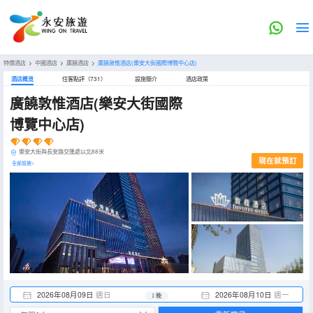
特價酒店
>
中國酒店
>
廣饒酒店
>
廣饒敦惟酒店(樂安大街國際博覽中心店)
酒店概览
住客點評（731）
設施簡介
酒店政策
廣饒敦惟酒店(樂安大街國際
博覽中心店)
樂安大街與長安路交匯處以北88米
現在就預訂
全部設施>
2026年08月09日
週日
2026年08月10日
週一
1 晚