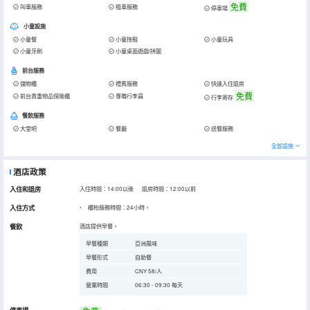
免費
叫車服務
租車服務
停車場
小童設施
小童餐
小童拖鞋
小童玩具
小童牙刷
小童桌面遊戲/拼圖
前台服務
儲物櫃
禮賓服務
快速入住退房
免費
前台貴重物品保險櫃
專職行李員
行李寄存
餐飲服務
大堂吧
餐廳
送餐服務
全部設施
酒店政策
入住和退房
入住時間：14:00以後 退房時間：12:00以前
入住方式
櫃枱服務時間：24小時。
餐飲
酒店提供早餐。
早餐種類
亞洲風味
早餐形式
自助餐
費用
CNY 58/人
營業時間
06:30 - 09:30 每天