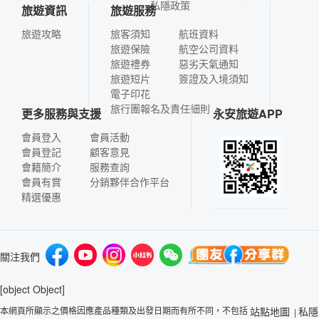
私隱政策
旅遊資訊
旅遊服務
旅遊攻略
旅客須知
航班資料
旅遊保險
航空公司資料
旅遊禮券
惡劣天氣通知
旅遊短片
簽證及入境須知
電子印花
旅行團報名及責任細則
更多服務與支援
永安旅遊APP
會員登入
會員活動
會員登記
顧客意見
會籍簡介
服務查詢
會員有賞
分銷夥伴合作平台
精選優惠
關注我們
[object Object]
本網頁所顯示之價格因應產品種類及出發日期而有所不同，不包括
站點地圖
私隱
|