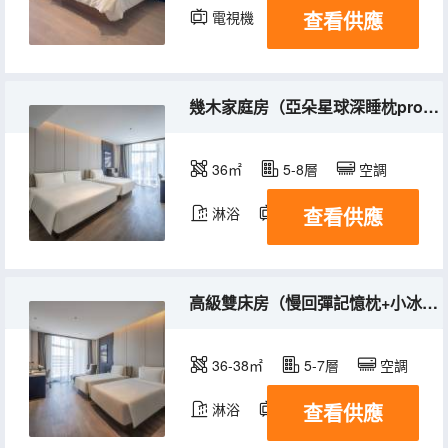
查看供應
電視機
幾木家庭房（亞朵星球深睡枕pro+小冰箱）
36㎡
5-8層
空調
查看供應
淋浴
電視機
冰箱
高級雙床房（慢回彈記憶枕+小冰箱）
36-38㎡
5-7層
空調
查看供應
淋浴
電視機
冰箱