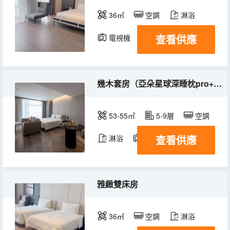
36㎡
空調
淋浴
查看供應
電視機
幾木套房（亞朵星球深睡枕pro+小冰箱）
53-55㎡
5-9層
空調
查看供應
淋浴
電視機
冰箱
雅緻雙床房
36㎡
空調
淋浴