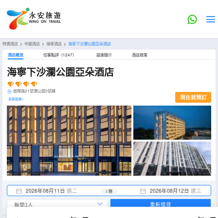
特價酒店
>
中國酒店
>
海寧酒店
>
海寧下沙瀾公園亞朵酒店
酒店概览
住客點評（1247）
設施簡介
酒店政策
海寧下沙瀾公園亞朵酒店
啟輝路21號瀾公園3號樓
現在就預訂
全部設施>
2026年08月11日
週二
2026年08月12日
週三
1 晚
重新搜尋