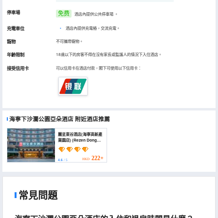
停車場
免费
酒店內提供公共停車場
。
充電車位
•
酒店內提供充電樁，交流充電。
寵物
不可攜帶寵物。
年齡限制
18歲以下的房客不得在沒有家長或監護人的情況下入住酒店。
接受信用卡
可以信用卡在酒店付款，閣下可使用以下信用卡：
海寧下沙瀾公園亞朵酒店
附近酒店推薦
麗呈東谷酒店(海寧高新產
業園店) (Rezen Dong
Hotel (Haining Hi-tech
Industrial Park))
222+
HKD
4.6
/ 5
常見問題