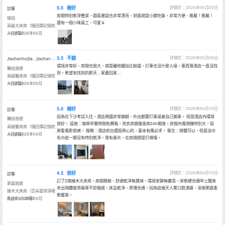
5.0
極好
評價於：2026年06月20日
訪客
房間特別乾淨整潔，園區建設也非常漂亮，對面就是小館吃飯，非常方便，推薦！推薦！
情侶
還有一個小咪員工，可愛☺️
高級大床房（慢回彈記憶枕
+小冰箱）
入住於2026年06月
3.5
不錯
評價於：2026年05月08日
Jiachanhuijia…jiachanhuijia…jiachanhuijia…
環境非常好，房間也很大，就是離地鐵站比較遠，打車也沒什麼人接，東西落酒店一直沒找
獨自旅遊
到，希望有找到的那天…家產回家…
高級雙床房（慢回彈記憶枕
+小冰箱）
入住於2026年05月
5.0
極好
評價於：2026年04月19日
訪客
因為在下沙考試入住，酒店周圍非常偏僻，外出都要打車或者自己開車。 但是酒店內環境
獨自旅遊
很好。 設施：咖啡早餐時間免費喝，洗衣房跟健身房24h開放。房間內電視機特別大，投
高級雙床房（慢回彈記憶枕
屏看電影很爽。 服務：酒店前台還挺熱心的，基本有應必求。 衞生：總體可以，但是浴巾
+小冰箱）
入住於2026年04月
毛巾這一類沒有特別乾淨。我有鼻炎，在房間總是打噴嚏。
4.5
很好
評價於：2026年04月19日
訪客
訂了2間幾木大床房，房間簡裝，舒適乾淨無異味，環境安靜無雜音，床軟硬合適早上醒來
家庭旅遊
未出現腰痠背痛等不舒服感，床品乾淨、厚薄合適。因為這幾天人累口腔潰瘍，深夜粥道柔
幾木大床房（亞朵星球深睡
軟暖胃。
枕pro+小冰箱）
入住於2026年04月