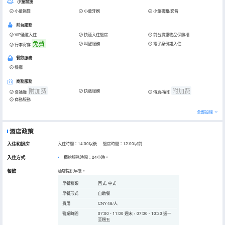
小童設施
小童拖鞋
小童牙刷
小童書籍/影音
前台服務
VIP通道入住
快速入住退房
前台貴重物品保險櫃
免費
叫醒服務
電子身份證入住
行李寄存
餐飲服務
餐廳
商務服務
附加费
附加费
快遞服務
會議廳
傳真/複印
商務服務
全部設施
酒店政策
入住和退房
入住時間：14:00以後 退房時間：12:00以前
入住方式
櫃枱服務時間：24小時。
餐飲
酒店提供早餐。
早餐種類
西式, 中式
早餐形式
自助餐
費用
CNY 48/人
營業時間
07:00 - 11:00 週末，07:00 - 10:30 週一
至週五