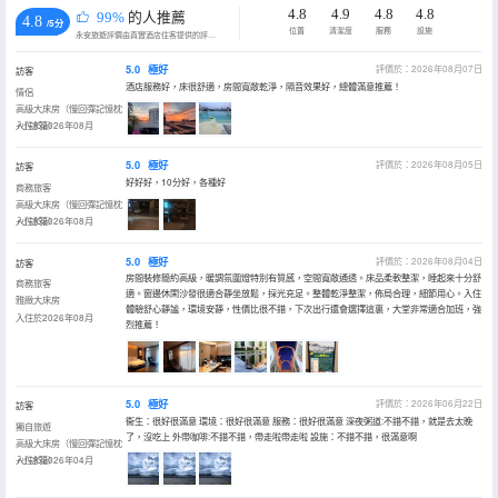
4.8
4.9
4.8
4.8
99%
的人推薦
4.8
/5分
位置
清潔度
服務
設施
永安旅遊評價由真實酒店住客提供的評價。
5.0
極好
評價於：2026年08月07日
訪客
酒店服務好，床很舒適，房間寬敞乾淨，隔音效果好，總體滿意推薦！
情侶
高級大床房（慢回彈記憶枕
+小冰箱）
入住於2026年08月
5.0
極好
評價於：2026年08月05日
訪客
好好好，10分好，各種好
商務旅客
高級大床房（慢回彈記憶枕
+小冰箱）
入住於2026年08月
5.0
極好
評價於：2026年08月04日
訪客
房間裝修簡約高級，暖調氛圍燈特別有質感，空間寬敞通透。床品柔軟整潔，睡起來十分舒
商務旅客
適。窗邊休閑沙發很適合靜坐放鬆，採光充足。整體乾淨整潔，佈局合理，細節用心。入住
雅緻大床房
體驗舒心靜謐，環境安靜，性價比很不錯，下次出行還會選擇這裏，大堂非常適合加班，強
入住於2026年08月
烈推薦！
5.0
極好
評價於：2026年06月22日
訪客
衞生：很好很滿意 環境：很好很滿意 服務：很好很滿意 深夜粥道:不錯不錯，就是去太晚
獨自旅遊
了，沒吃上 外帶咖啡:不錯不錯，帶走啦帶走啦 設施：不錯不錯，很滿意啊
高級大床房（慢回彈記憶枕
+小冰箱）
入住於2026年04月