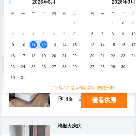
2026年8月
2026年9月
高級大床房（慢回彈記憶枕+小冰箱）
日
一
二
三
四
五
六
日
一
二
三
四
1
1
2
3
36-38㎡
5-7層
空調
2
3
4
5
6
7
8
6
7
8
9
10
查看供應
淋浴
電視機
冰箱
9
10
11
12
13
14
15
13
14
15
16
17
16
17
18
19
20
21
22
20
21
22
23
24
幾木雙床房（亞朵星球深睡枕pro+小冰箱）
23
24
25
26
27
28
29
27
28
29
30
30
31
36-38㎡
8-9層
空調
*所有入住退房日期均為目的地日期
查看供應
淋浴
電視機
冰箱
雅緻大床房