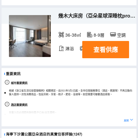
幾木大床房（亞朵星球深睡枕pro+小冰箱）
36-38㎡
8-9層
空調
查看供應
淋浴
電視機
冰箱
重要資訊
城市重要資訊
根據《浙江省生活垃圾管理條例》相關規定，自2021年5月1日起，全市住宿服務單位（酒店、賓館等）不再主動向
客人提供一次性消費用品，包括牙刷、牙膏、梳子、肥皂、浴液等。如您需要可聯繫酒店索取。
酒店重要資訊
兒童入住必須提供身份證/戶口本/出生證明。
展開
海寧下沙瀾公園亞朵酒店的真實住客評論(1247)