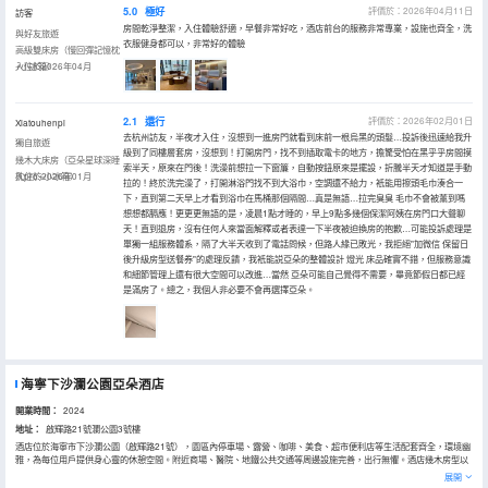
5.0
極好
評價於：2026年04月11日
訪客
房間乾淨整潔，入住體驗舒適，早餐非常好吃，酒店前台的服務非常專業，設施也齊全，洗
與好友旅遊
衣服健身都可以，非常好的體驗
高級雙床房（慢回彈記憶枕
+小冰箱）
入住於2026年04月
2.1
還行
評價於：2026年02月01日
Xiatouhenpi
去杭州訪友，半夜才入住，沒想到一進房門就看到床前一根烏黑的頭髮…投訴後迅速給我升
獨自旅遊
級到了同樓層套房，沒想到！打開房門，找不到插取電卡的地方，擔驚受怕在黑乎乎房間摸
幾木大床房（亞朵星球深睡
索半天，原來在門後！洗澡前想拉一下窗簾，自動按鈕原來是擺設，折騰半天才知道是手動
枕pro+小冰箱）
入住於2026年01月
拉的！終於洗完澡了，打開淋浴門找不到大浴巾，空調還不給力，衹能用擦頭毛巾湊合一
下，直到第二天早上才看到浴巾在馬桶那個隔間…真是無語…拉完臭臭 毛巾不會被薰到嗎
想想都膈應！更更更無語的是，凌晨1點才睡的，早上9點多幾個保潔阿姨在房門口大聲聊
天！直到退房，沒有任何人來當面解釋或者表達一下半夜被迫換房的抱歉…可能投訴處理是
單獨一組服務體系，隔了大半天收到了電話問候，但路人緣已敗光，我拒絕"加微信 保留日
後升級房型送餐券"的處理反饋，我衹能説亞朵的整體設計 燈光 床品確實不錯，但服務意識
和細節管理上還有很大空間可以改進…當然 亞朵可能自己覺得不需要，畢竟節假日都已經
是滿房了。總之，我個人非必要不會再選擇亞朵。
海寧下沙瀾公園亞朵酒店
開業時間：
2024
地址：
啟輝路21號瀾公園3號樓
酒店位於海寧市下沙瀾公園（啟輝路21號），園區內停車場、露營、咖啡、美食、超市便利店等生活配套齊全，環境幽
雅，為每位用戶提供身心靈的休憩空間。附近商場、醫院、地鐵公共交通等周邊設施完善，出行無懼。酒店幾木房型以
上皆配備深睡pro 枕，守護您安心睡眠。酒店內設竹居、汗出、出塵、相招，2F有多功能會議廳可供客人商務會談，商
展開
務休閒; 延續亞朵人文精神品質初心，集合美好城市空間與生活方式，提供給每位用戶温暖舒適的社交旅居空間。