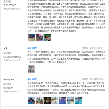
這次總體都還是挺好的。酒店的服務很周到，特別是管家小明，在入住之後添加了微信，分
家庭旅遊
享了酒店的一些營業場所及活動，很省心，考慮的也很周到，會主動提醒防蚊問題，住店期
森泊LOFT複式
間有需求的話，也能及時的得到迴應，任何方面的疑問都能及時解答，服務實在貼心。另外
入住於2026年08月
森泊作為親子酒店考慮很多，在房間裏面也提前準備了小童洗漱用品，小童等等這次入住的
是主樓的loft房間，上下兩層，空間很寬敞，房間設施設備也比較齊全，乾濕分離的衞生間
很不錯方便使用，還有一個小陽台，酒店自帶水樂園，夏天來玩水體驗絕佳，室外水樂園項
目種類豐富，小朋友玩得很開心，流連忘返，酒店早餐口味也很棒，選擇多，有專門的小童
取餐枱，小朋友也可以自己選擇。酒店的環境也很不錯，從陽台看出去滿眼都是綠色，植被
打理的很整潔，邊上就是南北湖風景區，度假區生態環境優美，到處綠意盎人，住宿居住人
舒適，一站式度假很方便，輕輕鬆鬆度過愉快的家庭時光~
5.0
極好
評價於：2026年08月04日
訪客
入住前，管家小蘭就添加了微信，發來了酒店活動和節目安排。在之後的每天，早晚都會提
家庭旅遊
醒活動安排，幫忙協調安排。小蘭管家的微信回覆很高效，而且非常暖心。森泊整個環境，
森泊露台高級雙床房
都非常適合度假放鬆心情。工作人員都很友善，演出也很豐富。大聖表演的出神入化！我們
入住於2026年08月
一家都感覺非常舒心。小蘭棒棒！森泊棒棒！
5.0
極好
評價於：2026年08月03日
Wendy-wen
沒玩夠真的沒玩夠～ 帶孩子們來玩水，水樂園可以玩兩天很棒，第一天早點來玩 雖然三點
家庭旅遊
才能入住 但樂園都可以玩！天熱很適合來這玩，水也很乾凈。 漂流和造浪太好玩了，可惜
溪禾雙床房
沒玩到最大的幾個滑滑梯。下次再來～ 晚上還有篝火晚會合影月噴泉 噴泉定點放的 可以問
入住於2026年08月
問時間再過去～ 管家的服務特別好，還給娃送了小禮品！早飯也很豐富～