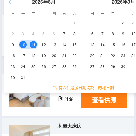
2026年8月
2026年9月
森泊LOFT複式
日
一
二
三
四
五
六
日
一
二
三
四
1
1
2
3
45㎡
4層
空調
2
3
4
5
6
7
8
6
7
8
9
10
查看供應
淋浴
電視機
9
10
11
12
13
14
15
13
14
15
16
17
16
17
18
19
20
21
22
20
21
22
23
24
蘑菇屋
23
24
25
26
27
28
29
27
28
29
30
30
31
30㎡
1層
空調
*所有入住退房日期均為目的地日期
查看供應
淋浴
木屋大床房