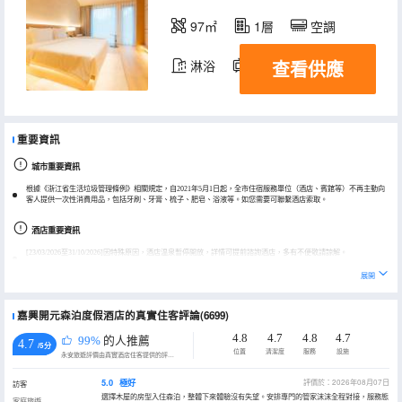
97㎡
1層
空調
查看供應
淋浴
電視機
重要資訊
城市重要資訊
根據《浙江省生活垃圾管理條例》相關規定，自2021年5月1日起，全市住宿服務單位（酒店、賓館等）不再主動向
客人提供一次性消費用品，包括牙刷、牙膏、梳子、肥皂、浴液等。如您需要可聯繫酒店索取。
酒店重要資訊
[23/03/2026至31/10/2026]因特殊原因，酒店温泉暫停開放，詳情可提前諮詢酒店，多有不便敬請諒解。
兒童入住必須提供身份證/戶口本/出生證明。
展開
嘉興開元森泊度假酒店的真實住客評論(6699)
4.8
4.7
4.8
4.7
99%
的人推薦
4.7
/5分
位置
清潔度
服務
設施
永安旅遊評價由真實酒店住客提供的評價。
5.0
極好
評價於：2026年08月07日
訪客
選擇木屋的房型入住森泊，整體下來體驗沒有失望。安排專門的管家沫沫全程對接，服務態
家庭旅遊