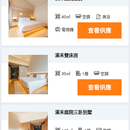
40㎡
空調
淋浴
查看供應
電視機
溪禾雙床房
30㎡
1層
空調
查看供應
溪禾庭院三卧別墅