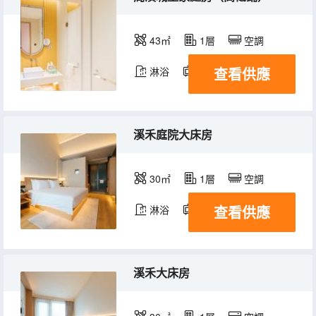
43㎡
1層
空調
查看供應
淋浴
電視機
溪禾庭院大床房
30㎡
1層
空調
查看供應
淋浴
電視機
溪禾大床房