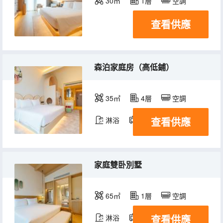
30㎡
1層
空調
查看供應
森泊家庭房（高低鋪）
35㎡
4層
空調
查看供應
淋浴
電視機
家庭雙卧別墅
65㎡
1層
空調
查看供應
淋浴
電視機