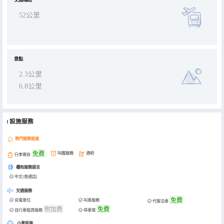
交通樞紐
52公里
景點
2.3公里
6.8公里
設施服務
熱門服務設施
免費
叫醒服務
酒吧
行李寄存
櫃枱服務語言
中文(普通話)
交通服務
免費
充電車位
叫車服務
代客泊車
附加费
免費
自行車租賃服務
停車場
小童設施