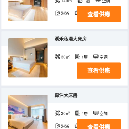
145㎡
1層
空調
查看供應
淋浴
電視機
溪禾私湯大床房
30㎡
1層
空調
查看供應
森泊大床房
30㎡
4層
空調
查看供應
淋浴
電視機