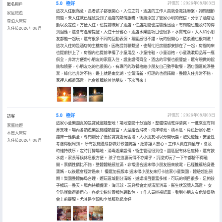
5.0
極好
評價於：2026年08月03日
匿名用戶
這次入住很滿意，長者孩子都很開心。入住之前，酒店的工作人員就會電話聯繫，詢問細節
家庭旅遊
問題，未入住就已經感受到了酒店的熱情服務，後續添加了管家小明的微信，分享了酒店活
森泊大床房
動以及定位，方便入住，也提前瞭解了酒店，住店期間也是響應迅速，有問題也能及時的得
入住於2026年08月
到迴應，還會有温馨提醒，入住十分省心。酒店水樂園項目也很多，水質乾淨，大人和小朋
友都能一起玩，還有很多不同的互動表演，氛圍感很不錯，玩的很開心，造浪池也很刺激！
這次入住的是酒店的主樓房間，因為提前聯繫過，也幫忙把房間都安排在了一起，房間的床
也提前拼上了，房間內也提前準備了小童用品，小童拖鞋，小童浴袍，小童洗漱用品等一應
俱全，非常方便帶小朋友的家庭入住，設施設備齊全，酒店的早餐也很豐盛，還有現做的餛
飩和燒麥，小朋友吃的也很開心，有專門的取餐枱給小朋友自己動手取餐，酒店園區乾淨整
潔，綠化也非常不錯，邊上就是南北湖，空氣清新，打理的也很精緻，整體入住非常不錯，
家裡人都很滿意，也會推薦給其他朋友，下次再來！
5.0
極好
評價於：2026年08月03日
訪客
這家小童樂園真的是寶藏遛娃聖地！場地空間十分寬敞，整體環境乾淨清爽，一進來沒有刺
家庭旅遊
鼻異味。場內各類遊樂設施種類豐富，大型組合滑梯、海洋球池、積木區、角色扮演小屋、
木屋大床房
蹦床一應俱全，專門劃分了低齡寶寶遊玩區域，大小朋友可以分開玩耍，避免碰撞，安全性
入住於2026年08月
考慮得很周到。 所有設施邊緣都做好軟包防護，細節讓人放心。工作人員在崗值守，會及
時維持秩序，定時打掃場地、消毒遊樂設備，衞生管理很到位。園區配有休息座椅，還有飲
水處，家長等候休息很方便。 孩子在這裏玩得不亦樂乎，沉浸式玩了一下午都捨不得離
開。票價性價比不錯，整體體驗感拉滿，非常適合週末帶小朋友過來放電，已經推薦給身邊
寶媽，以後還會經常過來！ 備選加長版本 週末帶小朋友來打卡這家小童樂園，體驗超出預
期！樂園整體佈局合理，遊玩區域劃分清晰，遊樂項目豐富多樣，可玩的項目很多，足夠孩
子暢玩一整天。場內持續保潔，海洋球、玩具都會定期清潔消毒，衞生狀況讓人滿意。 安
全防護做得很用心，各處尖鋭位置都包裹軟包，工作人員巡視認真，看到小朋友有危險舉動
會上前提醒。尤其是李穎和李英服務態度好