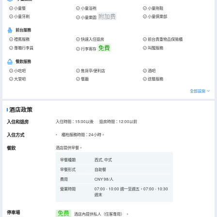
小童餐
小童浴袍
小童拖鞋
附加费
小童牙刷
小童俱樂部
小童樂園
前台服務
禮賓服務
快速入住退房
前台貴重物品保險櫃
免費
專職行李員
叫醒服務
行李寄存
餐飲服務
小吃吧
售貨亭/便利店
酒吧
大堂吧
餐廳
送餐服務
全部設施
酒店政策
入住和退房
入住時間：15:00以後 退房時間：12:00以前
入住方式
櫃枱服務時間：24小時。
餐飲
酒店提供早餐。
早餐種類
西式, 中式
早餐形式
自助餐
費用
CNY 98/人
營業時間
07:00 - 10:00 週一至週五，07:00 - 10:30
週末
停車場
免费
酒店內提供私人（住客專用）
。