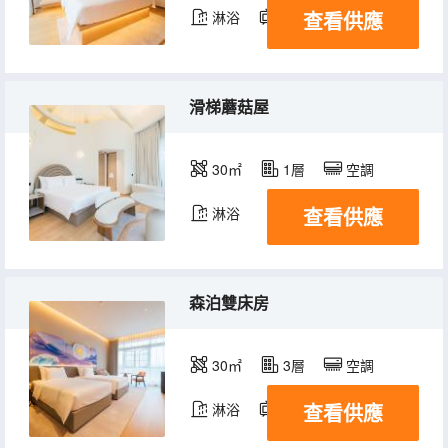
查看供應
淋浴
電視機
滑梯蘑菇屋
30㎡
1層
空調
查看供應
淋浴
森泊雙床房
30㎡
3層
空調
查看供應
淋浴
電視機