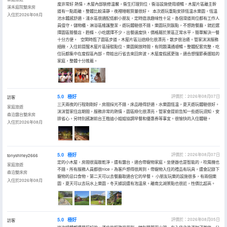
度非常好 熱情，木屋內部裝修温馨，衞生打理到位，衞浴設施使用順暢，木屋片區離主幹
溪禾庭院雙床房
道有一點距離，整體比較清靜，夜裡睡眠質量很好。 本次遊玩重點安排恆温水樂園，恆温
入住於2026年08月
池水體感舒適，淺水區很適配低齡小朋友，定時造浪趣味性十足，各個滑道崗位都有工作人
員值守。儲物櫃、淋浴區維護整潔，遊玩體驗很不錯。樂園玩到飯點，不想跑餐廳，就近選
擇園區簡餐店，麪條、小吃選擇不少，出餐速度快，價格屬於景區正常水平，簡單解決一餐
十分方便。 空閑時逛了園區步道，木屋片區沿途綠化很漂亮，散步很治癒。管家沫沫服務
細緻，入住前提醒木屋片區接駁點位、樂園開放時間，有問題溝通順暢。整體配套完整，吃
住玩都集中在度假區內部，帶娃出行省去來回奔波。木屋度假感更強，適合想慢節奏遛娃的
家庭，整體十分推薦。
5.0
極好
評價於：2026年08月07日
訪客
三天兩夜的行程剛剛好，房間採光不錯，床品睡得舒適，水樂園恆温，夏天遊玩體驗很好。
家庭旅遊
沫沫管家住店期間，服務非常的熱情，園區綠化很漂亮，管家會提前告知一些遊玩須知，安
森泊露台雙床房
排省心。另特別感謝前台王楷迪小姐姐協調早餐和優惠券等事宜。很愉快的入住體驗。
入住於2026年08月
5.0
極好
評價於：2026年08月07日
tonyshirley2666
定的小木屋，房間很寬敞乾淨，還有露台，適合帶寵物家庭。坐便器也是智能的，吹風機也
家庭旅遊
不錯。所有服務人員都很nice，為客戶想得很周到。帶寵物入住的禮品有玩具，還會記錄下
森泊雙床房
寵物的忌口食物，第二天可以去餐廳取適合它的早餐。 小朋友玩樂的設施很多，有兩個樂
入住於2026年08月
園，夏天可以去玩水上樂園，冬天據説還有泡温泉。離南北湖景點也很近，性價比超高。
5.0
極好
評價於：2026年08月05日
訪客