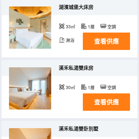
湖濱城堡大床房
33㎡
1層
空調
查看供應
淋浴
溪禾私湯雙床房
30㎡
1層
空調
查看供應
溪禾私湯雙卧別墅