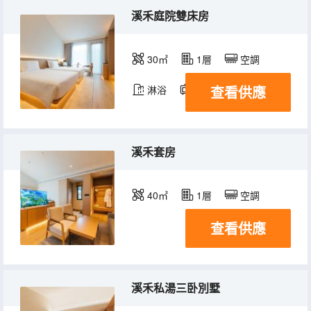
溪禾庭院雙床房
30㎡
1層
空調
查看供應
淋浴
電視機
溪禾套房
40㎡
1層
空調
查看供應
溪禾私湯三卧別墅