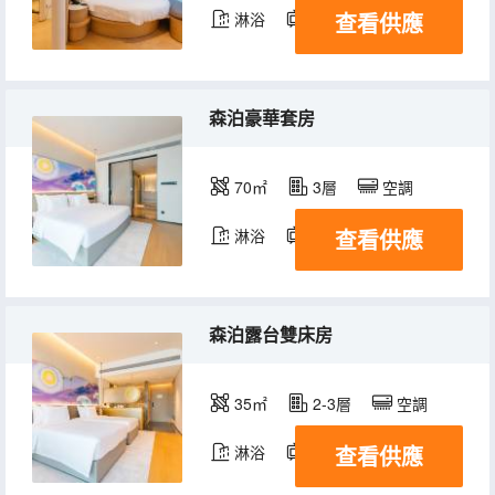
查看供應
淋浴
電視機
森泊豪華套房
70㎡
3層
空調
查看供應
淋浴
電視機
森泊露台雙床房
35㎡
2-3層
空調
查看供應
淋浴
電視機