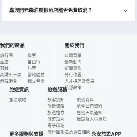
嘉興開元森泊度假酒店能否免費取消？
我們的產品
關於我們
旅行團
機票
公司背景
酒店
自由行
最新動向
郵輪
船票
新聞發佈
高鐵火車票
當地體驗
分行位置
港玩港食
獨立包團
人才招聘及發展
私隱政策
旅遊資訊
旅遊服務
旅遊攻略
旅客須知
航班資料
旅遊保險
航空公司資料
旅遊禮券
惡劣天氣通知
旅遊短片
簽證及入境須知
電子印花
旅行團報名及責任細則
更多服務與支援
永安旅遊APP