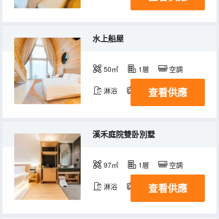
水上船屋
50㎡
1層
空調
查看供應
淋浴
電視機
溪禾庭院雙卧別墅
97㎡
1層
空調
查看供應
淋浴
電視機