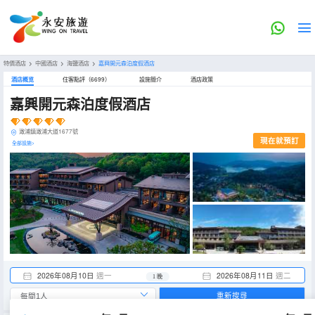
特價酒店
>
中國酒店
>
海鹽酒店
>
嘉興開元森泊度假酒店
酒店概览
住客點評（6699）
設施簡介
酒店政策
嘉興開元森泊度假酒店
澉浦鎮澉浦大道1677號
現在就預訂
全部設施>
2026年08月10日
週一
2026年08月11日
週二
1 晚
重新搜尋