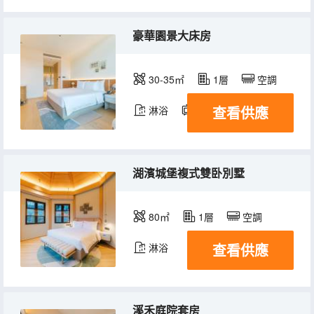
豪華園景大床房
30-35㎡
1層
空調
查看供應
淋浴
電視機
湖濱城堡複式雙卧別墅
80㎡
1層
空調
查看供應
淋浴
溪禾庭院套房