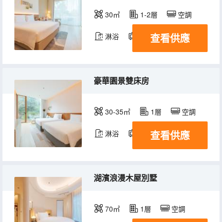
30㎡
1-2層
空調
查看供應
淋浴
電視機
豪華園景雙床房
30-35㎡
1層
空調
查看供應
淋浴
電視機
湖濱浪漫木屋別墅
70㎡
1層
空調