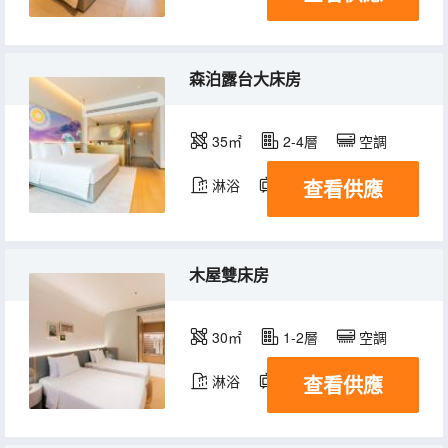
森泊露台大床房
35㎡
2-4層
空調
查看供應
淋浴
電視機
木屋雙床房
30㎡
1-2層
空調
查看供應
淋浴
電視機