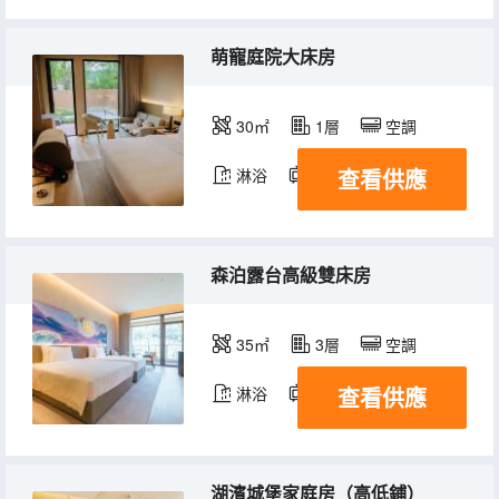
萌寵庭院大床房
30㎡
1層
空調
查看供應
淋浴
電視機
森泊露台高級雙床房
35㎡
3層
空調
查看供應
淋浴
電視機
湖濱城堡家庭房（高低鋪）