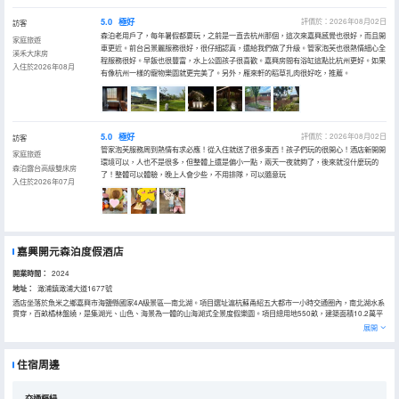
5.0
極好
評價於：2026年08月02日
訪客
森泊老用戶了，每年暑假都要玩，之前是一直去杭州那個，這次來嘉興感覺也很好，而且開
家庭旅遊
車更近。前台呂景麗服務很好，很仔細認真，還給我們做了升級。管家泡芙也很熱情細心全
溪禾大床房
程服務很好。早飯也很豐富，水上公園孩子很喜歡。嘉興房間有浴缸這點比杭州更好。如果
入住於2026年08月
有像杭州一樣的寵物樂園就更完美了。另外，雁來軒的稻草扎肉很好吃，推薦。
5.0
極好
評價於：2026年08月02日
訪客
管家泡芙服務周到熱情有求必應！從入住就送了很多東西！孩子們玩的很開心！酒店新開開
家庭旅遊
環境可以，人也不是很多，但整體上還是偏小一點，兩天一夜就夠了，後來就沒什麼玩的
森泊露台高級雙床房
了！整體可以體驗，晚上人會少些，不用排隊，可以隨意玩
入住於2026年07月
嘉興開元森泊度假酒店
開業時間：
2024
地址：
澉浦鎮澉浦大道1677號
酒店坐落於魚米之鄉嘉興市海鹽縣國家4A級景區—南北湖。項目選址滬杭蘇甬紹五大都市一小時交通圈內，南北湖水系
貫穿，百畝橘林盤繞，是集湖光、山色、海景為一體的山海湖式全景度假樂園。項目總用地550畝，建築面積10.2萬平
方，嘉興森泊以“大自然”為原點，創新衍生“精品度假”與“奇趣遊樂”兩大核心板塊。不僅為遊客提供了特色客房，還有水
展開
上船屋、湖濱城堡、草坪木屋等自然度假木屋；更提供了31000㎡森泊室內外水樂園（2025年室外6月20日-8月31日
開放）、2300㎡超大型兒童樂園、9600㎡療愈湯泉中心（冬季開放）。森活傢俱樂部、宴會中心、潮玩酒吧等豐富多
彩的休閒項目，將成為遊客青睞的全天候一站式度假旅遊勝地之一。
住宿周邊