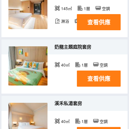
145㎡
1層
空調
查看供應
淋浴
電視機
奶龍主題庭院套房
40㎡
1層
空調
查看供應
溪禾私湯套房
40㎡
1層
空調