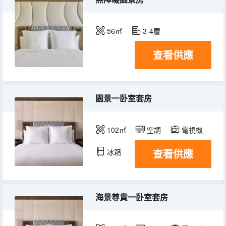
56㎡
3-4層
查看供應
園景一卧室套房
102㎡
空調
電視機
查看供應
冰箱
海景尊貴一卧室套房