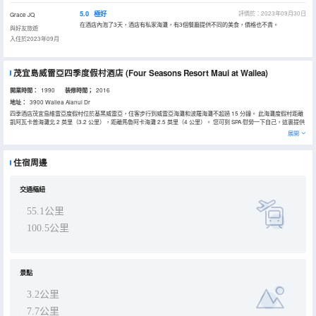
5.0
極好
評價於：2023年09月30日
Grace JQ
在酒店內泡了3天，酒店有私家海灘，有3個餐廳提供不同的美食，價格也不貴。
與好友旅遊
入住於2023年09月
茂宜島威雷亞四季度假村酒店
(Four Seasons Resort Maui at Wailea)
開業時間：
1990
装修時間；
2016
地址：
3900 Wailea Alanui Dr
四季酒店茂宜島維雷亞度假村位於基黑威雷亞，住客步行到威雷亞海灘和波羅海灘不超過 15 分鐘。 此海灘度假村距離
凱阿瓦卡普海灘北 2 英里（3.2 公里），距離馬魯阿卡海灘 2.5 英里（4 公里）。 您可到 SPA 慰勞一下自己，這裏提供
按摩、身體護理和麪部護理。一定要去體驗3 個室外游泳池、水滑梯和桑拿等度假設施。此度假村的其他特色包括禮賓
展開
服務、保姆服務（收費）和遊樂廳/遊戲室。如果想去購物，您可以搭乘免費班車。 度假村設有 3 間餐廳，您可以去
Ferraro's Bar E Ristorant簡單吃一點；也可以待在房間裏，享受 24 小時送餐服務。 如果想喝一杯，放鬆一下，可以
去泳池酒吧；此外還有 3 間酒吧/酒廊和 2 間池畔酒吧供您選擇。每天 06:00 至 11:30 提供收費的全套早餐。 特色服務/
住宿周邊
設施包括24 小時商務中心、豪華轎車或公務車服務和快速入住。計劃在基黑舉辦活動？這家度假村擁有 3623 平方米
（38998 平方英尺）的空間，包括會議場地和會議室。 有 379 間客房提供冰箱和等離子電視；您定能在旅途中找到家
的舒適。您的加厚層卧床備有羽絨被和埃及棉床單。客房設有私人配備傢俱的外廊。提供衞星頻道和DVD 播放器，可滿
足您的娛樂需求；同時提供免費無線網絡，方便您與朋友保持聯繫。配備獨立的浴缸和淋浴的私人浴室提供名牌洗護用
交通樞紐
品和吹風機。
55.1公里
100.5公里
景點
3.2公里
7.7公里