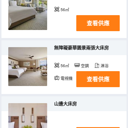
56㎡
查看供應
無障礙豪華園景兩張大床房
56㎡
空調
淋浴
查看供應
電視機
冰箱
山邊大床房