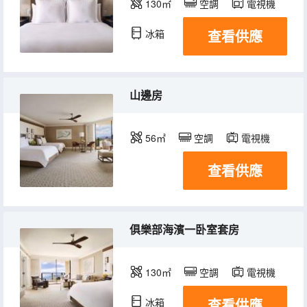
130㎡
空調
電視機
查看供應
冰箱
山邊房
56㎡
空調
電視機
查看供應
俱樂部海濱一卧室套房
130㎡
空調
電視機
查看供應
冰箱