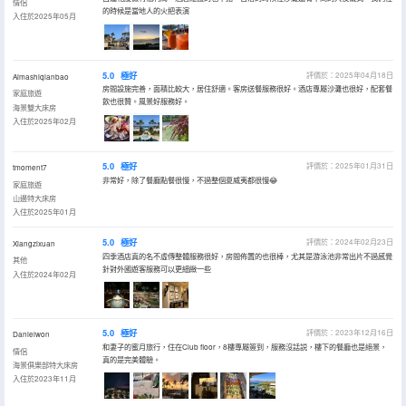
情侶
的時候是當地人的火把表演
入住於2025年05月
5.0
極好
評價於：2025年04月18日
Aimashiqianbao
房間設施完善，面積比較大，居住舒適。客房送餐服務很好。酒店專屬沙灘也很好，配套餐
家庭旅遊
飲也很贊。風景好服務好。
海景雙大床房
入住於2025年02月
5.0
極好
評價於：2025年01月31日
tmoment7
非常好，除了餐廳點餐很慢，不過整個夏威夷都很慢😂
家庭旅遊
山邊特大床房
入住於2025年01月
5.0
極好
評價於：2024年02月23日
Xiangzixuan
四季酒店真的名不虛傳整體服務很好，房間佈置的也很棒，尤其是游泳池非常出片不過感覺
其他
針對外國遊客服務可以更細緻一些
入住於2024年02月
5.0
極好
評價於：2023年12月16日
Danielwon
和妻子的蜜月旅行，住在Club floor，8樓專屬簽到，服務沒話説，樓下的餐廳也是絕景，
情侶
真的是完美體驗。
海景俱樂部特大床房
入住於2023年11月