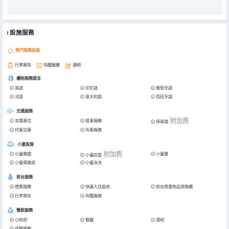
設施服務
熱門服務設施
行李寄存
叫醒服務
酒吧
櫃枱服務語言
英語
印尼語
葡萄牙語
法語
意大利語
西班牙語
交通服務
附加费
充電車位
租車服務
停車場
代客泊車
叫車服務
小童設施
附加费
小童樂園
小童餐
小童託管
小童俱樂部
小童泳池
前台服務
禮賓服務
快速入住退房
前台貴重物品保險櫃
行李寄存
叫醒服務
餐飲服務
小吃吧
餐廳
酒吧
送餐服務