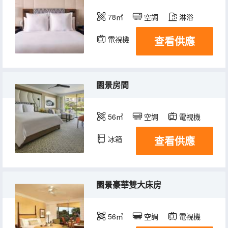
78㎡
空調
淋浴
查看供應
電視機
園景房間
56㎡
空調
電視機
查看供應
冰箱
園景豪華雙大床房
56㎡
空調
電視機