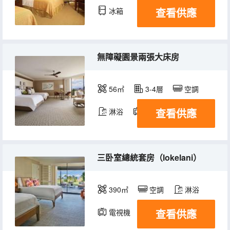
查看供應
冰箱
無障礙園景兩張大床房
56㎡
3-4層
空調
查看供應
淋浴
電視機
三卧室總統套房（lokelani）
390㎡
空調
淋浴
查看供應
電視機
冰箱