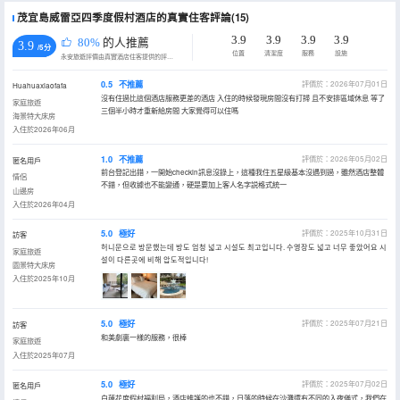
茂宜島威雷亞四季度假村酒店的真實住客評論(15)
3.9
3.9
3.9
3.9
80%
的人推薦
3.9
/5分
位置
清潔度
服務
設施
永安旅遊評價由真實酒店住客提供的評價。
0.5
不推薦
評價於：2026年07月01日
Huahuaxiaofafa
沒有住過比這個酒店服務更差的酒店 入住的時候發現房間沒有打掃 且不安排區域休息 等了
家庭旅遊
三個半小時才重新給房間 大家覺得可以住嗎
海景特大床房
入住於2026年06月
1.0
不推薦
評價於：2026年05月02日
匿名用戶
前台登記出錯，一開始checkin訊息沒錄上，這種我住五星級基本沒遇到過，雖然酒店整體
情侶
不錯，但收據也不能變通，硬是要加上客人名字説格式統一
山邊房
入住於2026年04月
5.0
極好
評價於：2025年10月31日
訪客
허니문으로 방문했는데 방도 엄청 넓고 시설도 최고입니다. 수영장도 넓고 너무 좋았어요 시
家庭旅遊
설이 다른곳에 비해 압도적입니다!
園景特大床房
入住於2025年10月
5.0
極好
評價於：2025年07月21日
訪客
和美劇裏一樣的服務，很棒
家庭旅遊
入住於2025年07月
5.0
極好
評價於：2025年07月02日
匿名用戶
白蓮花度假村福利局，酒店維護的也不錯，日落的時候在沙灘還有不同的入夜儀式，我們在