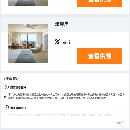
海景房
56㎡
查看供應
重要資訊
城市重要資訊
客人入住時需要攜帶與預訂姓名一致的本人信用卡，以免酒店可能需要預授一筆金額後才能安排客人入住。如客人
無額外消費和損壞物品，退房時會解除預授。部分酒店、房型存在特殊政策，請以酒店告知為準。
酒店重要資訊
[13/07/2026至30/11/2026]酒店存在部分區域裝修/改造的情況，期間可能會有粉塵或噪音污染，敬請諒解。
我們的無障礙客房和美國無障礙委 員會的ADA無障礙指南（ADAAG）一致，不是每個無障礙客房和套房都具有全
展開
部的輔助功能。如果您需要在您的房間中使用特定的輔助功能，請在預訂前聯繫我們的24小時預訂協助號碼1-808-
874-8000，我們將在條件許可的情況下協助您在所需的房間內找到合適的無障礙住宿功能。