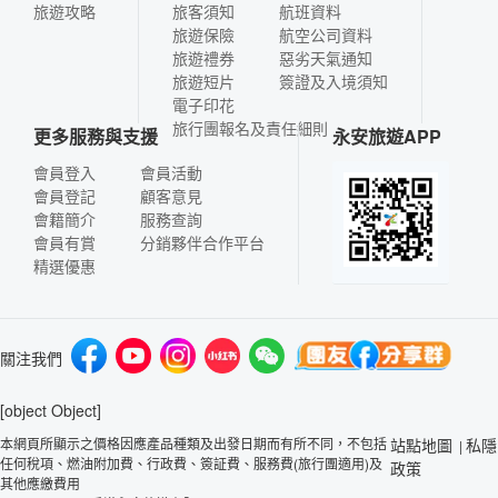
旅遊攻略
旅客須知
航班資料
旅遊保險
航空公司資料
旅遊禮券
惡劣天氣通知
旅遊短片
簽證及入境須知
電子印花
旅行團報名及責任細則
更多服務與支援
永安旅遊APP
會員登入
會員活動
會員登記
顧客意見
會籍簡介
服務查詢
會員有賞
分銷夥伴合作平台
精選優惠
關注我們
[object Object]
本網頁所顯示之價格因應產品種類及出發日期而有所不同，不包括
站點地圖
私隱
|
任何稅項、燃油附加費、行政費、簽証費、服務費(旅行團適用)及
政策
其他應繳費用