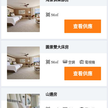
56㎡
查看供應
園景雙大床房
56㎡
空調
電視機
查看供應
山邊房