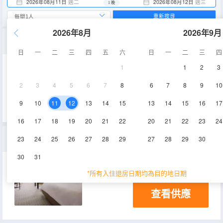
2026年08月11日
週二
2026年08月12日
週三
1 晚
重新搜尋
2026年8月
2026年9月
海景豪華俱樂部雙大床房
日
一
二
三
四
五
六
日
一
二
三
四
1
1
2
3
56㎡
空調
電視機
2
3
4
5
6
7
8
6
7
8
9
10
查看供應
9
10
11
12
13
14
15
13
14
15
16
17
16
17
18
19
20
21
22
20
21
22
23
24
海景豪華俱樂部特大床房
23
24
25
26
27
28
29
27
28
29
30
30
31
56㎡
空調
電視機
*所有入住退房日期均為目的地日期
查看供應