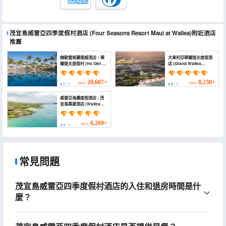
茂宜島威雷亞四季度假村酒店
(Four Seasons Resort Maui at Wailea)
附近酒店
推薦
赫歐雷格蘭德威酒店，華
大韋利亞華爾道夫度假酒
爾道夫度假村 (Ho Olei at
店 (Grand Wailea
Grand Wailea)
Resort Hotel & Spa, A
Waldorf Astoria Resort)
20,607+
8,230+
HKD
HKD
4.7
/ 5
4.4
/ 5
威雷亞海灘度假酒店 - 茂
宜島萬豪酒店 (Wailea
Beach Resort -
Marriott, Maui)
6,269+
HKD
4.3
/ 5
常見問題
茂宜島威雷亞四季度假村酒店的入住和退房時間是什
麼？