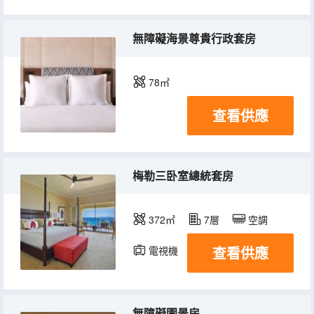
無障礙海景尊貴行政套房
78㎡
查看供應
梅勒三卧室總統套房
372㎡
7層
空調
查看供應
電視機
無障礙園景房