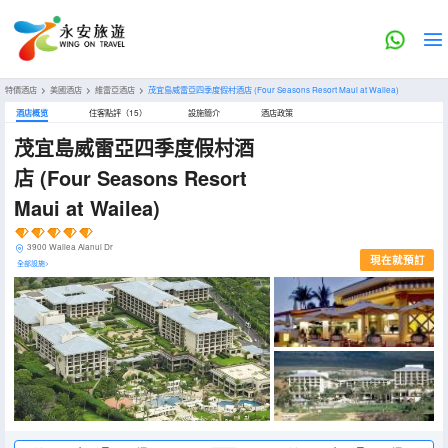
特價酒店
>
美國酒店
>
維雷亞酒店
>
茂宜島威雷亞四季度假村酒店
(Four Seasons Resort Maui at Wailea)
酒店概览
住客點評（15）
設施簡介
酒店政策
茂宜島威雷亞四季度假村酒
店
(Four Seasons Resort
Maui at Wailea)
3900 Wailea Alanui Dr
現在就預訂
全部設施>