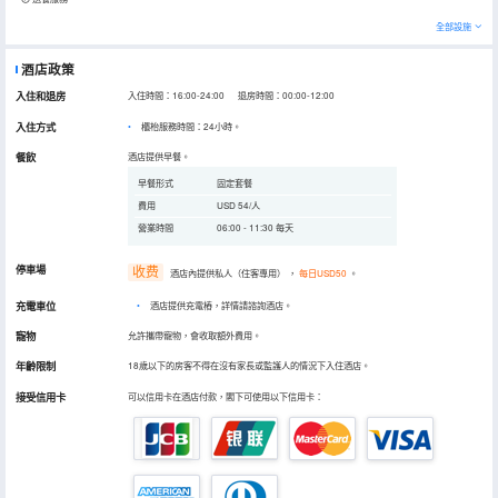
全部設施
酒店政策
入住和退房
入住時間：16:00-24:00 退房時間：00:00-12:00
入住方式
櫃枱服務時間：24小時。
餐飲
酒店提供早餐。
早餐形式
固定套餐
費用
USD 54/人
營業時間
06:00 - 11:30 每天
停車場
收费
酒店內提供私人（住客專用）
，
每日USD50
。
充電車位
•
酒店提供充電樁，詳情請諮詢酒店。
寵物
允許攜帶寵物，會收取額外費用。
年齡限制
18歲以下的房客不得在沒有家長或監護人的情況下入住酒店。
接受信用卡
可以信用卡在酒店付款，閣下可使用以下信用卡：