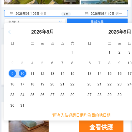
2026年08月09日
週日
2026年08月10日
週一
1 晚
重新搜尋
2026年8月
2026年9月
海濱小屋豪華套房
日
一
二
三
四
五
六
日
一
二
三
四
1
1
2
3
冰箱
2
3
4
5
6
7
8
6
7
8
9
10
查看供應
9
10
11
12
13
14
15
13
14
15
16
17
16
17
18
19
20
21
22
20
21
22
23
24
海濱小屋尊貴套房
23
24
25
26
27
28
29
27
28
29
30
30
31
冰箱
*所有入住退房日期均為目的地日期
查看供應