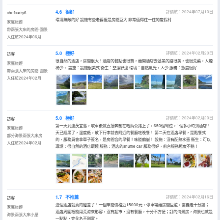
4.6
很好
評價於：2024年07月10日
chefcurry6
環境無敵的好 設施有些老舊但是房間巨大 非常值得住一住的度假村
家庭旅遊
帶兩張大床的房間-園景
入住於2024年06月
5.0
極好
評價於：2024年02月20日
訪客
很自然的酒店，房間很大！酒店的餐點也很贊，離開酒店去基黑的路很美，也很荒蕪，人煙
家庭旅遊
稀少。 設施：設施很美式 衞生：整潔舒適 環境：自然風光，人少 服務：態度很好
帶兩張大床的房間-園景
入住於2024年02月
5.0
極好
評價於：2024年02月20日
訪客
第一天到達茂宜島，取車後就直接奔馳在哈納公路上了，650個彎位，1個多小時到酒店！
家庭旅遊
天已經黑了，温度低，放下行李就去附近的餐廳吃晚餐！ 第二天在酒店早餐，是點餐式
部分海景兩張大床房
的，服務員會拿單子簽名，是房間含的早餐！味道偏鹹！ 設施：沒有配熱水壺 衞生：可以
入住於2024年02月
環境：很自然的酒店環境 服務：酒店的shuttle car 服務很好，前台服務態度不錯！
1.7
不推薦
評價於：2024年02月16日
訪客
這個酒店就真的蠻差了！一個單間價格近15000元。停車場離房間巨遠，需要走十分鐘；
家庭旅遊
酒店周圍衹能用荒涼來形容，沒有超市，沒有餐廳，十分不方便；訂的海景房，海景也就是
海景兩張大床小屋
一點點，完全名不副實。