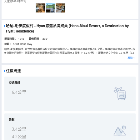
入住於2024年02月
哈納-毛伊度假村 - Hyatt悠選品牌成員
(Hana-Maui Resort, a Destination by
Hyatt Residence)
開業時間：
1946
装修時間；
2021
地址：
5031 Hana Hwy
哈納-毛伊度假村 - 凱悅悠選品牌成員位於哈納哈納鎮中心，距離哈納海岸畫廊僅咫尺之遙，距離哈納灣海灘公園也只有
9 分鐘步行路程。 此家居型度假村距離哈萊阿卡拉國家公園 9.4 英里（15.2 公里），距離哈納文化中心 0.3 英里（0.5
公里）。 您可到 SPA 慰勞一下自己，這裏提供按摩、身體護理和麪部護理。一定要去體驗2 個室外游泳池、桑拿和健身
展開
中心等度假設施。此度假村的其他特色包括免費 WiFi、禮賓服務和禮品店/報攤。免費海灘班車方便您前去衝浪、享受
沙灘。 您可以去Hana Ranch Restaurant餐廳簡單吃一點，還可在這裏的酒吧/酒廊小酌幾杯，欣賞海洋景色。您也可
以待在房間裏，享受部分時段客房送餐服務。特定日期舉行免費招待會，您可以藉此結識其他住客。您可以到池畔酒
住宿周邊
吧，點一杯喜歡的飲品，暢飲一番。每天 07:30 至 10:00 提供收費的即點即煮早餐。 特色服務/設施包括商務中心、快
速退房和24 小時前台服務。計劃在哈納舉辦活動？這家度假村擁有 148 平方米（1590 平方英尺）的空間，包括會議
場地和會議室。酒店提供收費自助停車。 有 71 間客房提供冰箱；您定能在旅途中找到家的舒適。客房設有私人配備傢
俱的外廊。提供免費無線網絡，方便您與朋友保持聯繫。配備獨立的浴缸和淋浴的私人浴室提供名牌洗護用品和吹風
交通樞紐
機。
6.4公里
景點
3.4公里
4.2公里