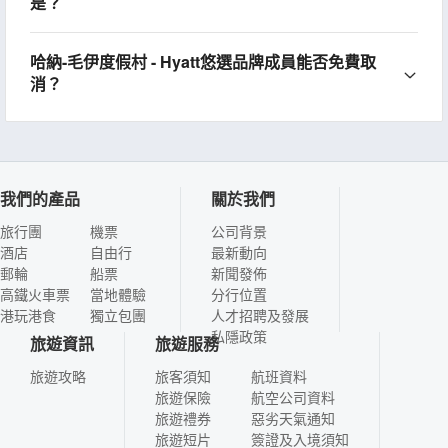
是？
哈納-毛伊度假村 - Hyatt悠選品牌成員能否免費取
消？
我們的產品
關於我們
旅行團
機票
公司背景
酒店
自由行
最新動向
郵輪
船票
新聞發佈
高鐵火車票
當地體驗
分行位置
港玩港食
獨立包團
人才招聘及發展
私隱政策
旅遊資訊
旅遊服務
旅遊攻略
旅客須知
航班資料
旅遊保險
航空公司資料
旅遊禮券
惡劣天氣通知
旅遊短片
簽證及入境須知