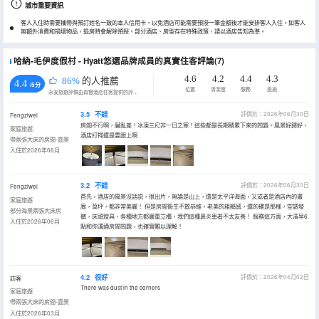
城市重要資訊
客人入住時需要攜帶與預訂姓名一致的本人信用卡，以免酒店可能需要預授一筆金額後才能安排客人入住。如客人
無額外消費和損壞物品，退房時會解除預授。部分酒店、房型存在特殊政策，請以酒店告知為準。
哈納-毛伊度假村 - Hyatt悠選品牌成員的真實住客評論(7)
4.6
4.2
4.4
4.3
86%
的人推薦
4.4
/5分
位置
清潔度
服務
設施
永安旅遊評價由真實酒店住客提供的評價。
3.5
不錯
評價於：2026年06月30日
Fengziwei
房間不行啊，臟亂差！冰凍三尺非一日之寒！這些都是長期積累下來的問題。風景好歸好，
家庭旅遊
酒店打掃還是要跟上啊
帶兩張大床的房間-園景
入住於2026年06月
3.2
不錯
評價於：2026年06月30日
Fengziwei
首先，酒店的風景沒話説，很出片，無論是山上，還是太平洋海面，又或者是酒店內的畫
家庭旅遊
廊，草坪，都非常美麗！ 但是房間衞生不敢恭維，老美的粗糙感，還的確是那樣，空調發
部分海景兩張大床房
黴，床頭燈具，各種地方都嚴重立櫃，我們這種鼻炎患者不太友善！ 服務這方面，大清早6
入住於2026年06月
點和你溝通房間問題，也確實難以理解！
4.2
很好
評價於：2026年04月02日
訪客
There was dust in the corners
家庭旅遊
帶兩張大床的房間-園景
入住於2026年03月