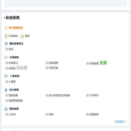
設施服務
熱門服務設施
行李寄存
酒吧
櫃枱服務語言
英語
交通服務
免費
充電車位
租車服務
班車服務
附加费
代客泊車
停車場
小童設施
小童餐
前台服務
禮賓服務
前台貴重物品保險櫃
行李寄存
旅遊票務服務
餐飲服務
小吃吧
酒吧
送餐服務
全部設施