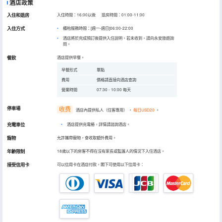
酒店政策
入住和退房
入住時間：16:00以後 退房時間：01:00-11:00
入住方式
櫃枱服務時間：[週一-週日]06:00-22:00
酒店將於完成預訂後提供入住說明，若未收到，請向永安旅遊詢
問。
餐飲
酒店提供早餐。
早餐形式
單點
費用
價格請直接向酒店查詢
營業時間
07:30 - 10:00 每天
停車場
收费
酒店內提供私人（住客專用）
，
每日USD20
。
充電車位
•
酒店提供充電樁，詳情請諮詢酒店。
寵物
允許攜帶寵物，會收取額外費用。
年齡限制
18歲以下的房客不得在沒有家長或監護人的情況下入住酒店。
接受信用卡
可以信用卡在酒店付款，閣下可使用以下信用卡：