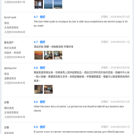
入住於2026年07月
4.7
很好
評價於：2026年06月13日
Kurai1yuki
Très bel hôtel juste la musique du bar à côté vous empêchera de dormir jusqu’à 3h
情侶
du matin
全海景豪華房
入住於2026年06月
4.7
很好
評價於：2026年06月11日
匿名用戶
酒店好新.景觀一流無敵海景.早餐好味
與好友旅遊
高級房，側海景
入住於2026年06月
4.5
很好
評價於：2026年05月25日
SioHouChi
職員態度熱情友善，到達後馬上提供迎賓飲品。酒店位於伊利克利翁的西面，距離市中心有
情侶
一點小距離。整體環境衞生潔淨，房間設備新穎。早餐種類豐富，餐廳可以眺望整個海灣的
温馨城景房
美景。
入住於2026年05月
4.5
很好
評價於：2026年05月14日
訪客
Hôtel très bien tenu et calme. Le personnel est réactif et attentif aux besoins des
獨自旅遊
clients
全海景豪華房
入住於2026年05月
4.5
很好
評價於：2026年04月01日
訪客
В целом отель оставляет положительное впечатление,завтрак достойный,персонал
家庭旅遊