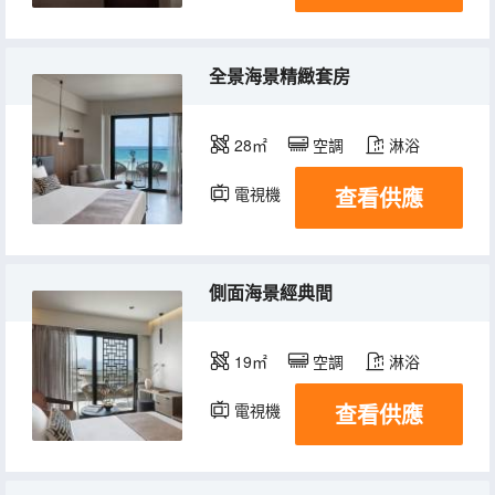
全景海景精緻套房
28㎡
空調
淋浴
查看供應
電視機
冰箱
側面海景經典間
19㎡
空調
淋浴
查看供應
電視機
冰箱