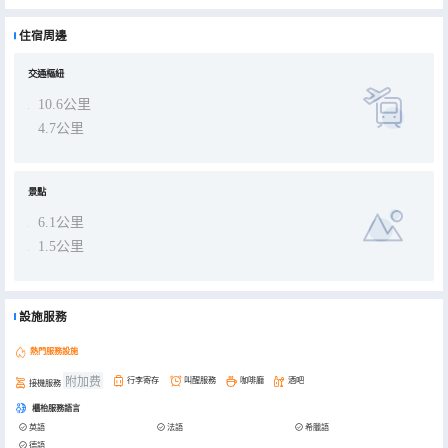
住宿周邊
交通樞紐
10.6公里
4.7公里
景點
6.1公里
1.5公里
設施服務
熱門服務設施
附加费
行李寄存
叫醒服務
咖啡廳
酒吧
接機服務
櫃枱服務語言
英語
法語
希臘語
德語