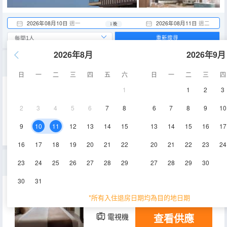
2026年08月10日
週一
2026年08月11日
週二
1 晚
重新搜尋
2026年8月
2026年9月
全海景豪華房
日
一
二
三
四
五
六
日
一
二
三
四
1
1
2
3
24㎡
空調
淋浴
2
3
4
5
6
7
8
6
7
8
9
10
查看供應
電視機
冰箱
9
10
11
12
13
14
15
13
14
15
16
17
16
17
18
19
20
21
22
20
21
22
23
24
高級房，側海景
23
24
25
26
27
28
29
27
28
29
30
30
31
23㎡
空調
淋浴
*所有入住退房日期均為目的地日期
查看供應
電視機
冰箱