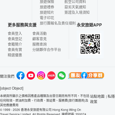
旅遊保險
航空公司資料
旅遊禮券
惡劣天氣通知
旅遊短片
簽證及入境須知
電子印花
旅行團報名及責任細則
更多服務與支援
永安旅遊APP
會員登入
會員活動
會員登記
顧客意見
會籍簡介
服務查詢
會員有賞
分銷夥伴合作平台
精選優惠
關注我們
[object Object]
本網頁所顯示之價格因應產品種類及出發日期而有所不同，不包括
站點地圖
私隱
|
任何稅項、燃油附加費、行政費、簽証費、服務費(旅行團適用)及
政策
其他應繳費用
© 1999 - 2026 香港永安旅遊有限公司 Hong Kong Wing On
Travel Service Limited. All Rights Reserved. 牌照號碼: 350074