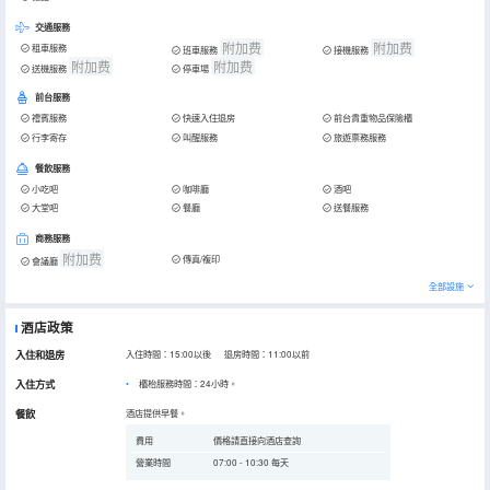
交通服務
附加费
附加费
租車服務
班車服務
接機服務
附加费
附加费
送機服務
停車場
前台服務
禮賓服務
快速入住退房
前台貴重物品保險櫃
行李寄存
叫醒服務
旅遊票務服務
餐飲服務
小吃吧
咖啡廳
酒吧
大堂吧
餐廳
送餐服務
商務服務
附加费
傳真/複印
會議廳
全部設施
酒店政策
入住和退房
入住時間：15:00以後 退房時間：11:00以前
入住方式
櫃枱服務時間：24小時。
餐飲
酒店提供早餐。
費用
價格請直接向酒店查詢
營業時間
07:00 - 10:30 每天