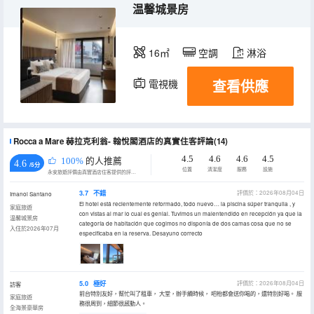
温馨城景房
16㎡
空調
淋浴
查看供應
電視機
冰箱
Rocca a Mare 赫拉克利翁- 翰悅閣酒店的真實住客評論(14)
4.5
4.6
4.6
4.5
100%
的人推薦
4.6
/5分
位置
清潔度
服務
設施
永安旅遊評價由真實酒店住客提供的評價。
3.7
不錯
評價於：2026年08月04日
Imanol Santano
El hotel está recientemente reformado, todo nuevo… la piscina súper tranquila , y
家庭旅遊
con vistas al mar lo cual es genial. Tuvimos un malentendido en recepción ya que la
温馨城景房
categoría de habitación que cogimos no disponía de dos camas cosa que no se
入住於2026年07月
especificaba en la reserva. Desayuno correcto
5.0
極好
評價於：2026年08月04日
訪客
前台特別友好，幫忙叫了租車， 大堂，辦手續時候， 吧枱都會送你喝的，還特別好喝。 服
家庭旅遊
務很周到，細節很感動人。
全海景豪華房