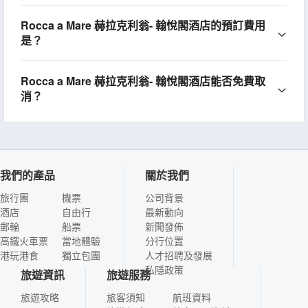
Rocca a Mare 赫拉克利翁- 翰悅閣酒店的預訂費用
是？
Rocca a Mare 赫拉克利翁- 翰悅閣酒店能否免費取
消？
我們的產品
關於我們
旅行團
機票
公司背景
酒店
自由行
最新動向
郵輪
船票
新聞發佈
高鐵火車票
當地體驗
分行位置
港玩港食
獨立包團
人才招聘及發展
私隱政策
旅遊資訊
旅遊服務
旅遊攻略
旅客須知
航班資料