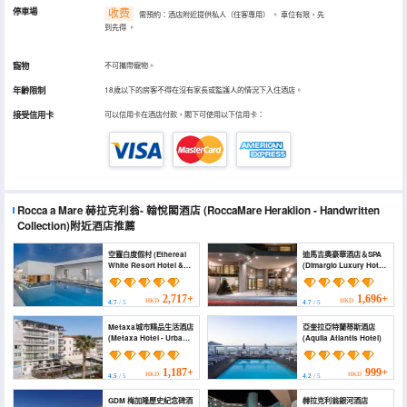
停車場
收费
需預約：酒店附近提供私人（住客專用）
。
車位有限，先
到先得
。
寵物
不可攜帶寵物。
年齡限制
18歲以下的房客不得在沒有家長或監護人的情況下入住酒店。
接受信用卡
可以信用卡在酒店付款，閣下可使用以下信用卡：
Rocca a Mare 赫拉克利翁- 翰悅閣酒店
(RoccaMare Heraklion - Handwritten
Collection)
附近酒店推薦
空靈白度假村 (Ethereal
迪馬吉奧豪華酒店＆SPA
White Resort Hotel &
(Dimargio Luxury Hotel
Spa)
& Spa)
2,717+
1,696+
HKD
HKD
4.7
/ 5
4.7
/ 5
Metaxa城市精品生活酒店
亞奎拉亞特蘭蒂斯酒店
(Metaxa Hotel - Urban
(Aquila Atlantis Hotel)
Boutique Living)
1,187+
999+
HKD
HKD
4.5
/ 5
4.2
/ 5
GDM 梅加隆歷史紀念碑酒
赫拉克利翁銀河酒店