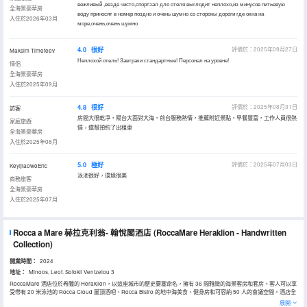
вежливый ,везде чисто,спортзал для отеля выглядит неплохо,из минусов питьевую
全海景豪華房
воду приносят в номер поздно и очень шумно со стороны дороги где окна на
入住於2026年03月
море,очень,очень шумно
4.0
很好
評價於：2025年09月27日
Maksim Timofeev
Неплохой отель! Завтраки стандартные! Персонал на уровне!
情侶
全海景豪華房
入住於2025年09月
4.8
很好
評價於：2025年08月31日
訪客
房間大很乾凈，陽台大面對大海，前台服務熱情，推薦附近景點，早餐豐富，工作人員很熱
家庭旅遊
情，還幫預約了出租車
全海景豪華房
入住於2025年08月
5.0
極好
評價於：2025年07月03日
KeyijiaowoEric
泳池很好，環境很美
商務旅客
全海景豪華房
入住於2025年07月
Rocca a Mare 赫拉克利翁- 翰悅閣酒店
(RoccaMare Heraklion - Handwritten
Collection)
開業時間：
2024
地址：
Minoos, Leof. Sofokli Venizelou 3
RoccaMare 酒店位於希臘的 Heraklion，以這座城市的歷史要塞命名，擁有 36 間雅緻的海景客房和套房。客人可以享
受帶有 20 米泳池的 Rocca Cloud 屋頂酒吧、Rocca Bistro 的地中海美食、健身房和可容納 50 人的會議空間。酒店全
年開放，將舒適、傳統和迷人的景色融合到一起。明年新開業的水療中心將在 Heraklion 市中心進一步提升客人體驗。
展開