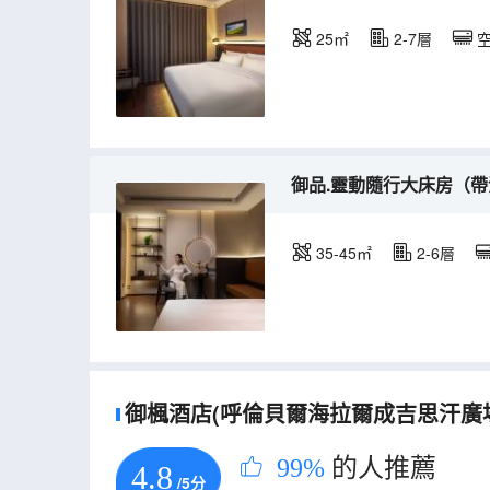
25㎡
2-7層
御品.靈動隨行大床房（帶
35-45㎡
2-6層
御楓酒店(呼倫貝爾海拉爾成吉思汗廣場店
99%
的人推薦
4.8
/5分