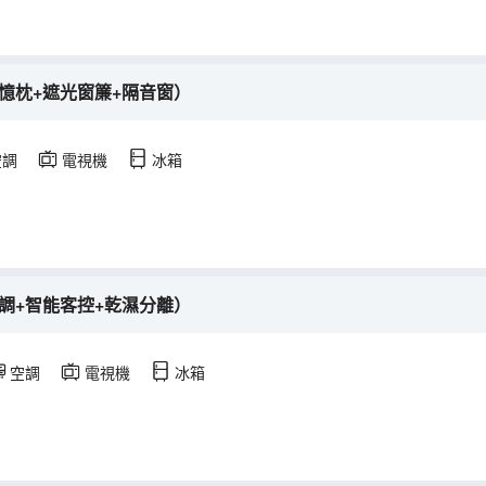
憶枕+遮光窗簾+隔音窗）
空調
電視機
冰箱
調+智能客控+乾濕分離）
空調
電視機
冰箱