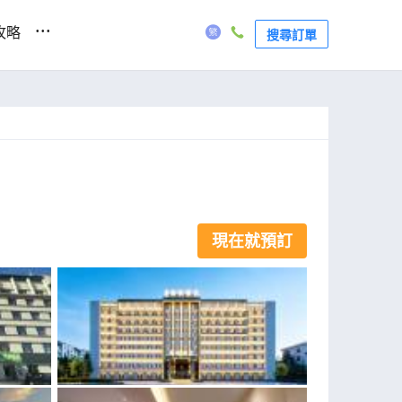
...
攻略
搜尋訂單
現在就預訂