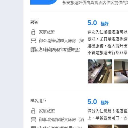
永安旅遊評價由真實酒店住客提供的
5.0
訪客
極好
家庭旅遊
這次入住御楓酒店可以
很好，尤其是酒店孫經
御亞.靜奢甜睡大床房（智
送機服務，極大提升出
入住於2026年07月
能客控+智能馬桶+零壓床墊）
不管是旅遊出行都非常
5.0
匿名用戶
極好
家庭旅遊
滿分入住體驗！酒店設
上。早餐豐富可口。因
御享.舒壓寧靜大床房（酒
入住於2026年08月