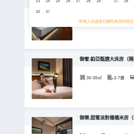
御楓.卡爾頓套房（記憶枕
23
24
25
26
27
28
29
27
28
30
31
70㎡
空調
淋
*所有入住退房日期均為目的地日
御奢.鉑亞甄選大床房（隔
30-35㎡
2-7層
御樂.甜蜜派對榻榻米房（