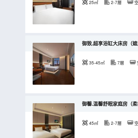
25㎡
2-7層
御致.超享浴缸大床房（遮
35-45㎡
7層
御馨.温馨舒眠家庭房（柔
45㎡
2-7層