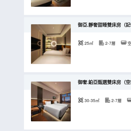
御亞.靜奢甜睡雙床房（記
25㎡
2-7層
御奢.鉑亞甄選雙床房（空
30-35㎡
2-7層