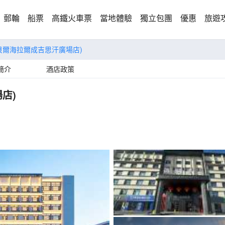
郵輪
船票
高鐵火車票
當地體驗
獨立包團
優惠
旅遊
貝爾海拉爾成吉思汗廣場店)
簡介
酒店政策
店)