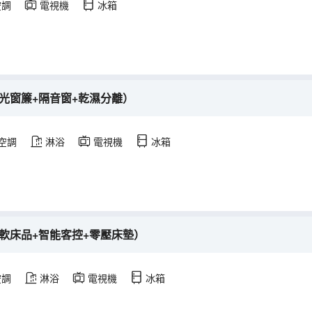
空調
電視機
冰箱
光窗簾+隔音窗+乾濕分離）
空調
淋浴
電視機
冰箱
軟床品+智能客控+零壓床墊）
空調
淋浴
電視機
冰箱