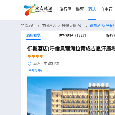
旅行團
機票
酒店
自由行
特價酒店
>
中國酒店
>
呼倫貝爾酒店
>
御楓酒店(呼倫
酒店概览
住客點評（1327）
設施
御楓酒店(呼倫貝爾海拉爾成吉思汗廣場
滿洲里中路31號
全部設施>