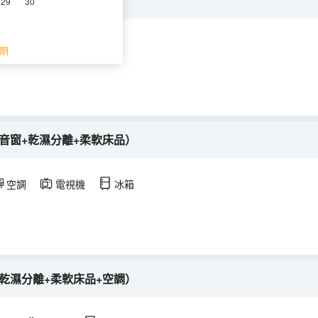
+遮光窗簾+隔音窗）
29
30
浴
電視機
冰箱
期
音窗+乾濕分離+柔軟床品）
空調
電視機
冰箱
乾濕分離+柔軟床品+空調）