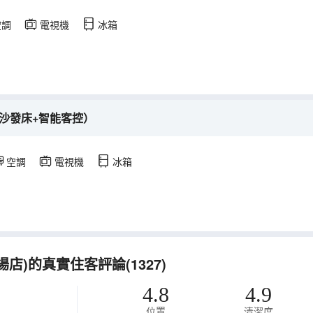
空調
電視機
冰箱
沙發床+智能客控）
空調
電視機
冰箱
)的真實住客評論(1327)
4.8
4.9
位置
清潔度