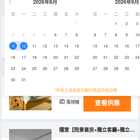
2026年8月
2026年9月
避世【院景套房+獨立客廳+獨立院子】
日
一
二
三
四
五
六
日
一
二
三
四
1
1
2
3
114㎡
1層
空調
2
3
4
5
6
7
8
6
7
8
9
10
查看供應
電視機
9
10
11
12
13
14
15
13
14
15
16
17
16
17
18
19
20
21
22
20
21
22
23
24
聽竹【院景套房+獨立客廳+臨湖院子】
23
24
25
26
27
28
29
27
28
29
30
30
31
98㎡
1層
空調
*所有入住退房日期均為目的地日期
查看供應
電視機
隱室【院景套房+獨立客廳+獨立院子】