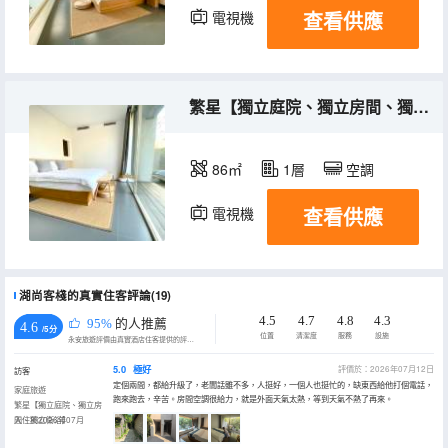
查看供應
電視機
繁星【獨立庭院、獨立房間、獨立衞浴】
86㎡
1層
空調
查看供應
電視機
湖尚客棧的真實住客評論(19)
4.5
4.7
4.8
4.3
95%
的人推薦
4.6
/5分
位置
清潔度
服務
設施
永安旅遊評價由真實酒店住客提供的評價。
5.0
極好
評價於：2026年07月12日
訪客
定個兩間，都給升級了，老闆話雖不多，人挺好，一個人也挺忙的，缺東西給他打個電話，
家庭旅遊
跑來跑去，辛苦。房間空調很給力，就是外面天氣太熱，等到天氣不熱了再來。
繁星【獨立庭院、獨立房
間、獨立衞浴】
入住於2026年07月