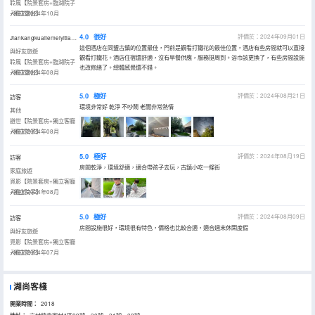
聆風【院景套房+臨湖院子
+獨立露台】
入住於2024年10月
4.0
很好
評價於：2024年09月01日
JiankangkuailemeiyitianLucky
這個酒店在同盟古鎮的位置最佳，門前是觀看打鐵花的最佳位置，酒店有些房間就可以直接
與好友旅遊
觀看打鐵花。酒店住宿還舒適，沒有早餐供應，服務挺周到。浴巾該更換了，有些房間設施
聆風【院景套房+臨湖院子
也改修繕了。總體感覺還不錯。
+獨立露台】
入住於2024年08月
5.0
極好
評價於：2024年08月21日
訪客
環境非常好 乾淨 不吵鬧 老闆非常熱情
其他
避世【院景套房+獨立客廳
+獨立院子】
入住於2024年08月
5.0
極好
評價於：2024年08月19日
訪客
房間乾淨，環境舒適，適合帶孩子去玩，古鎮小吃一條街
家庭旅遊
覓影【院景套房+獨立客廳
+獨立院子】
入住於2024年08月
5.0
極好
評價於：2024年08月09日
訪客
房間設施很好，環境很有特色，價格也比較合適，適合週末休閑度假
與好友旅遊
覓影【院景套房+獨立客廳
+獨立院子】
入住於2024年07月
湖尚客棧
開業時間：
2018