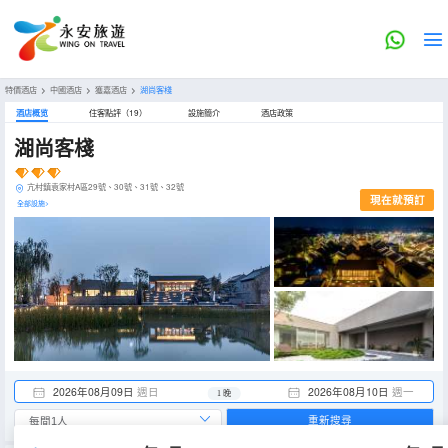
特價酒店
>
中國酒店
>
獲嘉酒店
>
湖尚客棧
酒店概览
住客點評（19）
設施簡介
酒店政策
湖尚客棧
亢村鎮袁家村A區29號、30號、31號、32號
現在就預訂
全部設施>
2026年08月09日
週日
2026年08月10日
週一
1 晚
重新搜尋