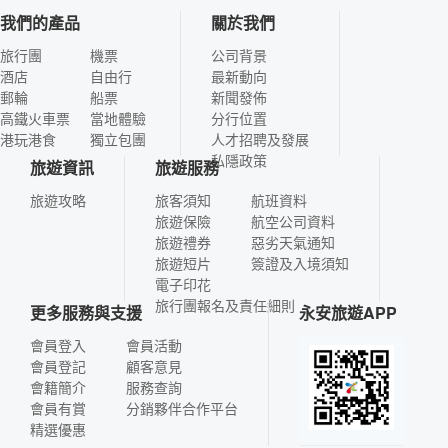
我們的產品
關於我們
旅行團
機票
公司背景
酒店
自由行
最新動向
郵輪
船票
新聞發佈
高鐵火車票
當地體驗
分行位置
港玩港食
獨立包團
人才招聘及發展
私隱政策
旅遊資訊
旅遊服務
旅遊攻略
旅客須知
航班資料
旅遊保險
航空公司資料
旅遊禮券
惡劣天氣通知
旅遊短片
簽證及入境須知
電子印花
旅行團報名及責任細則
更多服務與支援
永安旅遊APP
會員登入
會員活動
會員登記
顧客意見
會籍簡介
服務查詢
會員有賞
分銷夥伴合作平台
精選優惠