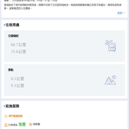
地址：
亢村鎮袁家村A區29號、30號、31號、32號
客棧融合了現代與傳統的衝突美，極簡中式與下沉式庭院相結合。每個房間都擁有獨立的院子和露台，確保私密與安
靜。 誠摯邀請您入住體驗。
展開
住宿周邊
交通樞紐
60.7公里
15.6公里
景點
0.1公里
9.1公里
設施服務
熱門服務設施
免費
咖啡廳
行李寄存