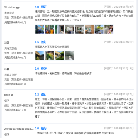
5.0
極好
評價於：2026年05月04日
Woshidongyu
挖到寶啦，五一期間無意中選到的寶藏酒店[色] 居然跟我們娘仨的穿搭那麼般配，門口就是
家庭旅遊
大湖，而且房間也超級好看有露台有院子，老闆審美和口味都在線，聽着陶吉吉，坐在這裏
覓影【院景套房+獨立客廳
聞着花香吹着小風看着他倆玩水，不想走了
+獨立院子】
入住於2026年05月
4.5
很好
評價於：2026年03月27日
訪客
很滿意人也不多景區小吃很親民
與好友旅遊
避世【院景套房+獨立客廳
+獨立院子】
入住於2026年03月
5.0
極好
評價於：2025年12月11日
訪客
環境特別好，獨棟空間，還有庭院，特別適合親子游
與好友旅遊
覓影【院景套房+獨立客廳
+獨立院子】
入住於2025年09月
2.2
還行
評價於：2024年12月26日
belle-D
總之一句話，這個價格不值，別來！避雷！首先衞生很差勁，牆面老舊，院子裏的椅子也沒
情侶
打掃，純純擺設，房間一股異味，杯子沒洗凈，沙發上有很多污漬，其次房間太冷了，空調
避世【院景套房+獨立客廳
也不頂事，後面加了一個熱風扇還是啥還好一點，衞生間涼颼颼的，服務還行吧，但是五百
+獨立院子】
入住於2024年12月
多的房價真不至於，不如那個木寸民宿，至少很暖和，價格也比較合理，這五百多純屬大冤
種了
5.0
極好
評價於：2024年10月06日
Aichitiebanshaodexiaonvzi
一如既往的好 住了好幾次了 很安靜 值得推薦 古鎮裏的雞肉串也很好吃😋
情侶