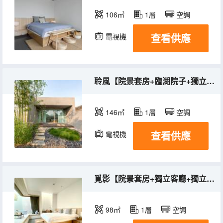
106㎡
1層
空調
查看供應
電視機
聆風【院景套房+臨湖院子+獨立露台】
146㎡
1層
空調
查看供應
電視機
覓影【院景套房+獨立客廳+獨立院子】
98㎡
1層
空調