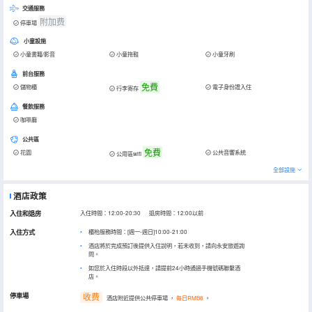
交通服務
附加费
停車場
小童設施
小童書籍/影音
小童拖鞋
小童牙刷
前台服務
免費
儲物櫃
電子身份證入住
行李寄存
餐飲服務
咖啡廳
公共區
免費
花園
公共音響系統
公用區wifi
全部設施
酒店政策
入住和退房
入住時間：12:00-20:30 退房時間：12:00以前
入住方式
櫃枱服務時間：[週一-週日]10:00-21:00
酒店將於完成預訂後提供入住說明，若未收到，請向永安旅遊詢
問。
如您於入住時段以外抵達，請提前24小時通過手機號碼聯繫酒
店。
停車場
收费
酒店附近提供公共停車場
，
每日RMB8
。