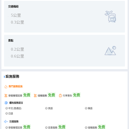
交通樞紐
5公里
0.3公里
景點
0.2公里
0.6公里
設施服務
熱門服務設施
免費
免費
免費
穿梭機場班車
接機服務
行李寄存
櫃枱服務語言
中文(普通話)
英語
韓語
日語
交通服務
免費
免費
免費
穿梭機場班車
班車服務
接機服務