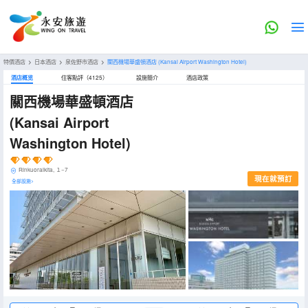
特價酒店
>
日本酒店
>
泉佐野市酒店
>
關西機場華盛頓酒店
(Kansai Airport Washington Hotel)
酒店概览
住客點評（4125）
設施簡介
酒店政策
關西機場華盛頓酒店
(Kansai Airport
Washington Hotel)
Rinkuoraikita, １−7
現在就預訂
全部設施>