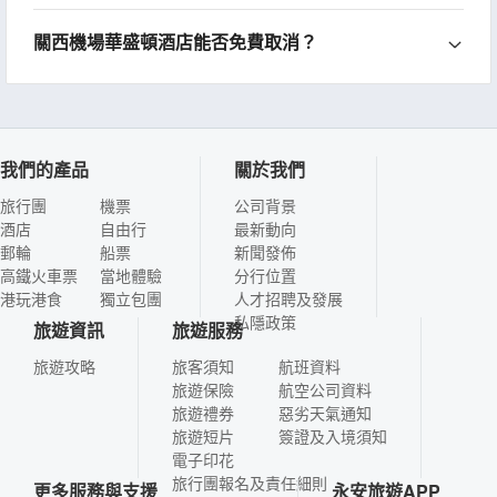
關西機場華盛頓酒店能否免費取消？
我們的產品
關於我們
旅行團
機票
公司背景
酒店
自由行
最新動向
郵輪
船票
新聞發佈
高鐵火車票
當地體驗
分行位置
港玩港食
獨立包團
人才招聘及發展
私隱政策
旅遊資訊
旅遊服務
旅遊攻略
旅客須知
航班資料
旅遊保險
航空公司資料
旅遊禮券
惡劣天氣通知
旅遊短片
簽證及入境須知
電子印花
旅行團報名及責任細則
更多服務與支援
永安旅遊APP