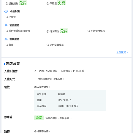
免費
免費
送機服務
停車場
小童設施
小童餐
前台服務
免費
前台貴重物品保險櫃
外幣兌換服務
行李寄存
餐飲服務
餐廳
提供清真食品
全部設施
酒店政策
入住和退房
入住時間：15:00以後 退房時間：11:00以前
入住方式
櫃枱服務時間：24小時。
餐飲
酒店提供早餐。
早餐形式
自助餐
費用
JPY 2200/人
營業時間
06:30 - 09:30 每天
停車場
免费
酒店內提供公共停車場
。
寵物
不可攜帶寵物。