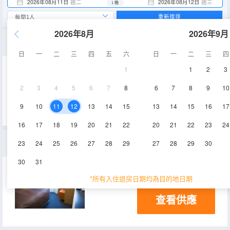
2026年08月11日
週二
2026年08月12日
週三
1 晚
重新搜尋
2026年8月
2026年9月
酒店隨機房型
日
一
二
三
四
五
六
日
一
二
三
四
1
1
2
3
2
3
4
5
6
7
8
6
7
8
9
10
查看供應
9
10
11
12
13
14
15
13
14
15
16
17
16
17
18
19
20
21
22
20
21
22
23
24
休閒雙人房-禁煙
23
24
25
26
27
28
29
27
28
29
30
30
31
16.7㎡
*所有入住退房日期均為目的地日期
查看供應