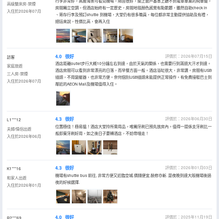
行李非常好，高層海景可看見機埸，隔音很好，關上窗戶基本上聽不到電單車黨的飛車聲，
高級雙床房-禁煙
房間獨立空調，但酒店始終有一定歷史，房間地毯顏色感覺有點骯髒，雖然自助check in
入住於2026年07月
、寄存行李及預訂shuttle 到機場，大堂仍有很多職員，每位都非常主動提供協助及有禮，
總括來說，性價比高，會再入住
4.0
很好
評價於：2026年07月15日
訪客
酒店距離outlet步行大概10分鐘左右到達，由於天氣的關係，也需要行到滿頭大汗才到達。
家庭旅遊
酒店房間可以看到非常漂亮的日落，而早餐方面一般。酒店浴缸很大，非常讚。房間有USB
三人房-禁煙
插頭，不用變壓器，也非常方便。奈何個別USB插頭未能提供正常操作。有免費接駁巴士到
入住於2026年07月
鄰近的AEON Mall及機場值得入住。
4.3
很好
評價於：2026年06月30日
L1***12
位置極佳！極易揾！酒店大堂拎所需用品，唯獨牙刷已預先放房內。值得一提係支牙刷比一
夫婦/情侶出遊
般即棄牙刷好用，如之後日子要轉酒店，不妨帶埋走！
入住於2026年06月
4.3
很好
評價於：2026年01月03日
K1***16
機場有shuttle bus 前往, 非常方便又近臨空城.價錢便宜,裝修亦新. 是夜晚到達大阪機場後過
和家人出遊
夜的好候選擇.
入住於2026年01月
4.0
很好
評價於：2025年11月19日
R2***69