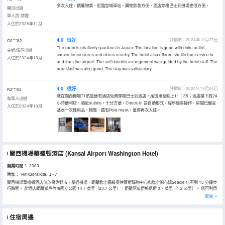
多次入住，價廉物美，近臨空城車站，購物飲食方便，酒店穿梭巴士到機場也很方便。
獨自出遊
單人房-禁煙
入住於2025年11月
4.0
很好
評價於：2024年10月27日
G0***82
The room is relatively spacious in Japan. The location is good with rinku outlet,
夫婦/情侶出遊
convenience stores and stores nearby. The hotel also offered shuttle bus service to
入住於2024年10月
and from the airport. The self checkin arrangement was guided by the hotel staff. The
breakfast was also good. The stay was satisfactory.
4.0
很好
評價於：2024年10月04日
K0***63
就在關西機場T1航廈便有酒店免費穿梭巴士到酒店，尾班車至晚上11：35；酒店樓下有24
和家人出遊
小時便利店，隔近outlets，十分方便。Check-in 是自助形式，程序簡易操作，房間已備妥
入住於2024年10月
基本一次性用品、拖鞋，還有Pola mask，值得再次入住。
關西機場華盛頓酒店
(Kansai Airport Washington Hotel)
開業時間：
2000
地址：
Rinkuoraikita, １−7
關西機場華盛頓酒店位於泉佐野市，鄰近機場，距離臨空高級奧特萊斯購物中心和臨空開心鎮Seacle 店不到 15 分鐘步
行路程。 此酒店距離瀨戶內海國立公園 14.7 英里（23.7 公里），距離阿瓜伊格尼斯 0.7 英里（1.2 公里）。 您可利用
免費 WiFi和舞廳等便利服務和設施。 您可以到服務關西機場華盛頓酒店住客的Waterfront Kitchen Garden享用美餐；
展開
也可以去雜貨店/便利店逛逛。每天 06:30 至 09:30 提供收費的自助式早餐。 特色服務/設施包括免費高速有線上網、24
小時前台服務和行李寄存。酒店提供免費自助停車。 有 504 間客房提供冰箱和平板電視；您定能在旅途中找到家的舒
適。提供免費有線和無線上網。私人浴室提供免費洗浴用品和吹風機。便利設施包括電話，以及保險箱和書桌。
住宿周邊