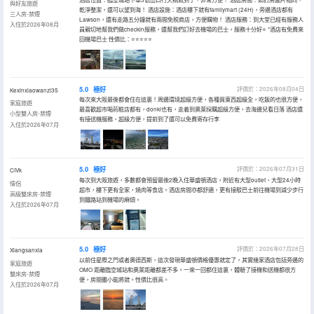
與好友旅遊
乾淨整潔，還可以望到海！ 酒店設施：酒店樓下就有familymart (24H)，旁邊酒店都有
三人房-禁煙
Lawson，還有走路五分鐘就有兩間免税商店，方便購物！ 酒店服務：到大堂已經有服務人
入住於2026年08月
員親切地幫我們做checkin服務，還幫我們訂好去機場的巴士，服務十分好⭐️ *酒店有免費來
回機場巴士 性價比：⭐️⭐️⭐️⭐️⭐️
5.0
極好
評價於：2026年08月04日
Kexinxiaowanzi35
每次來大阪最後都會住在這裏！周邊環境超級方便，各種買東西超級全，吃飯的也很方便，
家庭旅遊
最喜歡超市喝葯粧店都有，donki也有，走着到奧萊採購超級方便，去海邊兒看日落 酒店還
小型雙人房-禁煙
有接送機服務、超級方便，提前到了還可以免費寄存行李
入住於2026年07月
5.0
極好
評價於：2026年07月31日
CIVk
每次到大阪旅遊，多數都會預留最後2晚入住華盛頓酒店，附近有大型outlet、大型24小時
情侶
超市，樓下更有全家，燒肉等食店。酒店房間亦都舒適，更有接駁巴士前往機場到減少步行
高級雙床房-禁煙
到鐵路站到機場的麻煩。
入住於2026年07月
5.0
極好
評價於：2026年07月28日
Xiangsanxia
以前住星際之門或者奧德西斯，這次發現華盛頓價格優惠就定了，其實幾家酒店包括旁邊的
家庭旅遊
OMO 距離臨空城站和奧萊距離都差不多。一來一回都住這裏，體驗了接機和送機都很方
雙床房-禁煙
便，房間雖小能將就。性價比很高。
入住於2026年07月