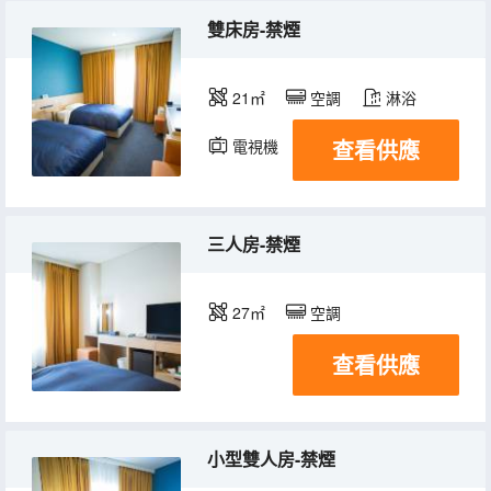
雙床房-禁煙
21㎡
空調
淋浴
查看供應
電視機
冰箱
三人房-禁煙
27㎡
空調
查看供應
小型雙人房-禁煙