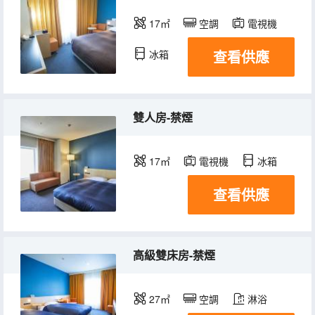
17㎡
空調
電視機
查看供應
冰箱
雙人房-禁煙
17㎡
電視機
冰箱
查看供應
高級雙床房-禁煙
27㎡
空調
淋浴