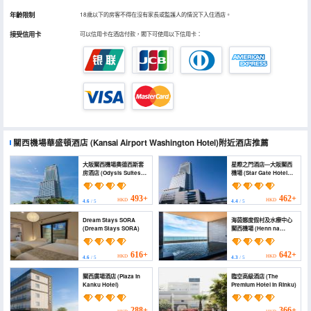
年齡限制
18歲以下的房客不得在沒有家長或監護人的情況下入住酒店。
接受信用卡
可以信用卡在酒店付款，閣下可使用以下信用卡：
關西機場華盛頓酒店
(Kansai Airport Washington Hotel)
附近酒店推薦
大阪關西機場奧德西斯套
星際之門酒店—大阪關西
房酒店 (Odysis Suites
機場 (Star Gate Hotel
Osaka Airport Hotel)
Kansai Airport)
493+
462+
HKD
HKD
4.6
/ 5
4.4
/ 5
Dream Stays SORA
海茵娜度假村及水療中心
(Dream Stays SORA)
關西機場 (Henn na
Resort＆Spa Kansai
Airport)
616+
642+
HKD
HKD
4.6
/ 5
4.3
/ 5
關西廣場酒店 (Plaza in
臨空高級酒店 (The
Kanku Hotel)
Premium Hotel in Rinku)
288+
366+