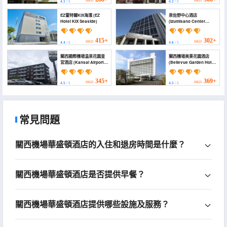
HKD
HKD
4.1
/ 5
4.2
/ 5
EZ霍特爾KIX海濱 (EZ
泉佐野中心酒店
Hotel KIX Seaside)
(Izumisano Center
Hotel Kansai
International Airport)
415+
302+
HKD
HKD
4.4
/ 5
4.6
/ 5
關西國際機場温泉花園皇
關西機場美景花園酒店
宮酒店 (Kansai Airport
(Bellevue Garden Hotel
Spa Hotel Garden
Kansai International
Palace)
Airport)
345+
369+
HKD
HKD
4.5
/ 5
4.5
/ 5
常見問題
關西機場華盛頓酒店的入住和退房時間是什麼？
關西機場華盛頓酒店是否提供早餐？
關西機場華盛頓酒店提供哪些設施及服務？