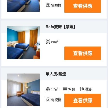
查看供應
電視機
冰箱
Refa雙床【禁煙】
20㎡
查看供應
單人房-禁煙
17㎡
空調
淋浴
查看供應
電視機
冰箱