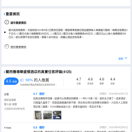
重要資訊
城市重要資訊
據大阪府政條例，大阪府從2025年9月1日更改住宿税。徵税標準根據住宿金額按每人每晚進行徵收。每晚住宿費在5
千日元-1.5萬日元每人每晚徵收200日元；1.5萬日元-2萬日元每人每晚徵收400日元；2萬日元以上每人每晚徵收500
日元。部分房價不包含住宿税，需客人另付前台，具體以酒店告知為準。
酒店重要資訊
酒店機場穿梭巴士非24小時，若需使用煩請提前聯繫酒店詢問時間表。
展開
關西機場華盛頓酒店的真實住客評論(4125)
4.7
4.6
4.6
4.4
98%
的人推薦
4.6
/5分
位置
清潔度
服務
設施
永安旅遊評價由真實酒店住客提供的評價。
4.7
很好
評價於：2026年08月07日
訪客
因為去機場早班機，這裏可以免費送到機場。一早5:15第一班，真的太方便了。這家酒店
與好友旅遊
已經蠻久蠻老了，但是設施維護的很不錯，前台有台灣大叔對應也很親切。入住先人工核對
單人房-禁煙
登記拿二維碼。15:00開始自助入住，其實也蠻快的，而且也不亂。
入住於2026年08月
5.0
極好
評價於：2026年08月06日
FTKiKi
酒店位置：臨空城站下車3號出口行天橋就到了，非常方便！ 酒店房間：如訂房圖片相同，