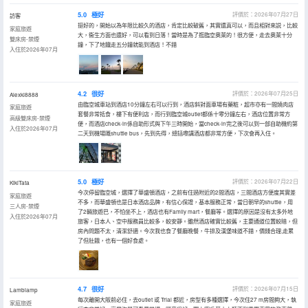
5.0
極好
評價於：2026年07月27日
訪客
挺好的，開始以為年限比較久的酒店，肯定比較破舊，其實還真可以，而且相對來説，比較
家庭旅遊
大，衞生方面也還好，可以看到日落！當時是為了逛臨空奧萊的！很方便，走去奧萊十分
雙床房-禁煙
鐘，下了地鐵走五分鐘就能到酒店！不錯
入住於2026年07月
4.2
很好
評價於：2026年07月25日
Alexki8888
由臨空城車站到酒店10分鐘左右可以行到，酒店斜對面車場有藥粧，超市亦有一間燒肉店
家庭旅遊
套餐非常抵食，樓下有便利店，而行到臨空城outlet都係十零分鐘左右，酒店位置非常方
高級雙床房-禁煙
便，而酒店check-in係自助形式與下午三時開始，當check-in完之後可以到一部自助機約第
入住於2026年07月
二天到機場嘅shuttle bus，先到先得，總括嚟講酒店都非常方便，下次會再入住。
5.0
極好
評價於：2026年07月22日
KikiTata
今次停留臨空城，選擇了華盛頓酒店，之前有住過附近的2間酒店，三間酒店方便度其實差
家庭旅遊
不多，而華盛頓也是日本酒店品牌，有信心保證，基本服務正常，當日朝早的shuttle，用
三人房-禁煙
了2輛旅遊巴，不怕坐不上，酒店也有Family mart，餐廳等。選擇的原因是沒有太多外地
入住於2026年07月
旅客，日本人、空中服務員比較多，較安靜。雖然酒店確實比較舊，主要通道位置較暗，但
房內問題不太，清潔舒適。今次我也食了餐廳晚餐，牛排及漢堡味道不錯，價錢合理,走累
了但肚餓，也有一個好食處。
4.7
很好
評價於：2026年07月15日
Lamblamp
每次離開大阪前必住，去outlet 或 Trial 都近，房型有多種選擇，今次住27 m房間夠大，執
家庭旅遊