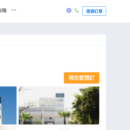
...
攻略
搜尋訂單
現在就預訂