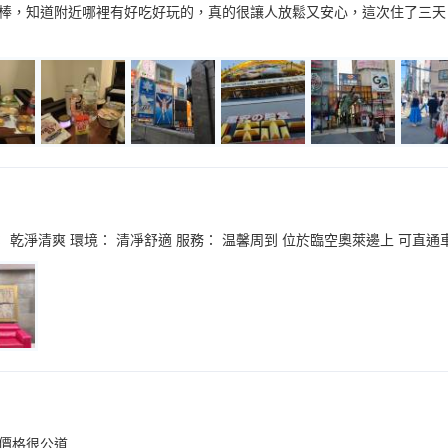
棒，知道附近哪裡有好吃好玩的，真的很讓人放鬆又安心，這次住了三天
： 乾淨清爽 環境： 清凈舒適 服務： 温馨周到 位於臨空奧萊邊上 可直
價格很公道