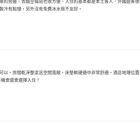
萊的旁邊，去臨空城站也很方便，入住的基本都是本土客人，外國遊客很
製冷有點慢，另外沒有免費冰水很不友好。
可以。房間乾淨整潔且空間寬敞，床墊軟硬適中非常舒適。酒店地理位置
有機會還會選擇入住！