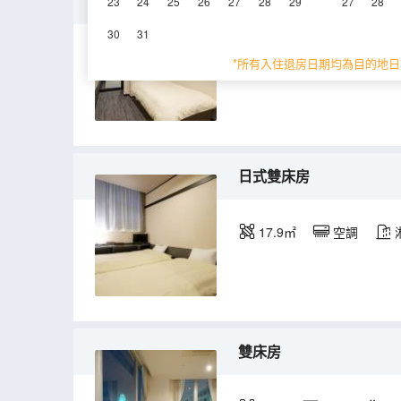
和洋式雙床房
23
24
25
26
27
28
29
27
28
30
31
21.2㎡
空調
*所有入住退房日期均為目的地日
日式雙床房
17.9㎡
空調
雙床房