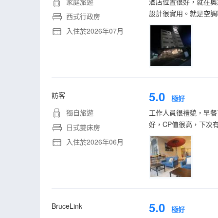
家庭旅遊
酒店位置很好，就在奧
設計很實用。就是空調
西式行政房
入住於2026年07月
5.0
訪客
極好
獨自旅遊
工作人員很禮貌，早餐
好，CP值很高，下次
日式雙床房
入住於2026年06月
5.0
BruceLink
極好