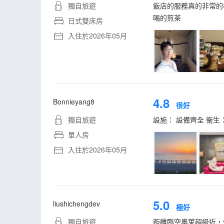
獨自旅遊
飯店的服務真的非常的
喝的煎茶
日式雙床房
入住於2026年05月
4.8
Bonnieyang8
很好
獨自旅遊
設施： 設備齊全 衞生
單人房
入住於2026年05月
5.0
liushichengdev
極好
獨自旅遊
距離臨空奧萊超級近，