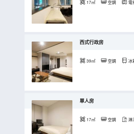
17㎡
空調
電
西式行政房
39㎡
空調
冰
單人房
17㎡
空調
淋