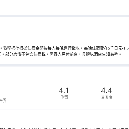
。徵税標準根據住宿金額按每人每晚進行徵收。每晚住宿費在5千日元-1.5萬
0日元。部分房價不包含住宿税，需客人另付前台，具體以酒店告知為準。
4.1
4.4
位置
清潔度
評價。