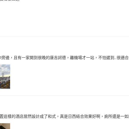
let旁邊，且有一家開到很晚的唐吉訶德，離機場才一站，不怕遲到..很適
置這樣的酒店居然設計成了和式，真是日西結合效果好啊，廁所還是一如