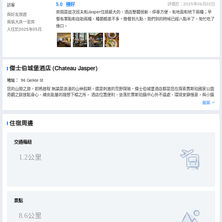
5.0
極好
評價於：2025年06月02日
訪客
房間是這次班夫和Jasper住過最大的，酒店整體很新，停車方便，有地面和地下兩種；早
與好友旅遊
餐有單點和自助兩種，種類都差不多。晚餐到九點，我們到的時候已經八點半了，匆忙吃了
兩張大床一室房
幾口。
入住於2025年05月
傑士伯城堡酒店
(Chateau Jasper)
地址：
96 Geikie St
您的山間之旅，即將啟程 無論是浪漫的山林假期，還是刺激的荒野探險，傑士伯城堡酒店都是您在探索賈斯珀國家公園
奇觀之餘放鬆身心、補充能量的理想下榻之所。 酒店位置便利，坐落於賈斯珀鎮中心外不遠處，環境安靜愜意，與小鎮
的熱鬧僅相隔約 10 分鐘步行路程，讓您既可遠離喧囂，又能輕鬆享受山城的一切精彩。酒店配備加熱地下停車場、店
展開
內早餐餐廳、室內游泳池等多種設施，為您的旅程提供貼心便利，讓您在此倍感賓至如歸。
住宿周邊
交通樞紐
1.2公里
景點
8.6公里