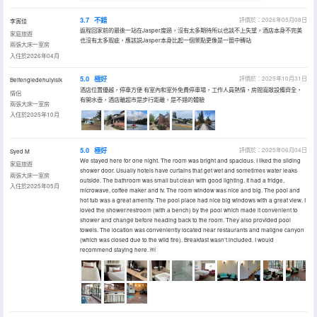
3.7
不錯
評價於：2026年05月08日
李寅佳
返程回家前的最後一站在Jasper度過，沒有太多期待所以也談不上失望，酒店本身不完美
家庭旅遊
也沒有太多瑕疵，應該説Jasper本身比起一個景點更像是一箇中轉站
兩張大床一室房
入住於2026年04月
5.0
極好
評價於：2025年10月31日
Beifengledehuiyislk
酒店位置優越，停車方便 有室內和室外免費停車場，工作人員熱情，房間寬敞設備齊全，
情侶
有開水壺，酒店離超市是步行距離，是不錯的體驗
兩張大床一室房
入住於2025年10月
5.0
極好
評價於：2025年06月04日
Syed M
We stayed here for one night. The room was bright and spacious. I liked the sliding
家庭旅遊
shower door. Usually hotels have curtains that get wet and sometimes water leaks
兩張大床一室房
outside. The bathroom was small but clean with good lighting. It had a fridge,
入住於2025年05月
microwave, coffee maker and tv. The room window was nice and big. The pool and
hot tub was a great amenity. The pool place had nice big windows with a great view. I
loved the shower/restroom (with a bench) by the pool which made it convenient to
shower and change before heading back to the room. They also provided pool
towels. The location was conveniently located near restaurants and maligne canyon
(which was closed due to the wild fire). Breakfast wasn’t included. I would
recommend staying here. ￼