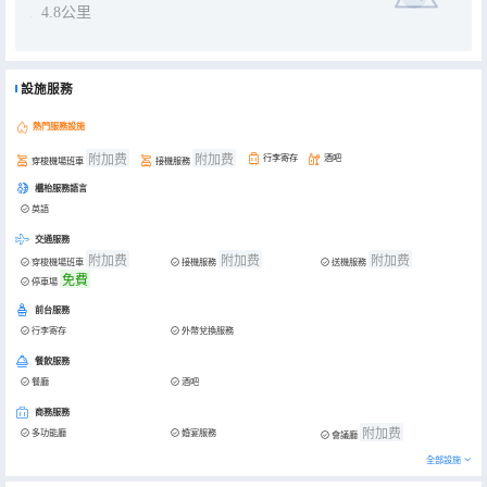
4.8公里
設施服務
熱門服務設施
附加费
附加费
行李寄存
酒吧
穿梭機場班車
接機服務
櫃枱服務語言
英語
交通服務
附加费
附加费
附加费
穿梭機場班車
接機服務
送機服務
免費
停車場
前台服務
行李寄存
外幣兌換服務
餐飲服務
餐廳
酒吧
商務服務
附加费
多功能廳
婚宴服務
會議廳
全部設施