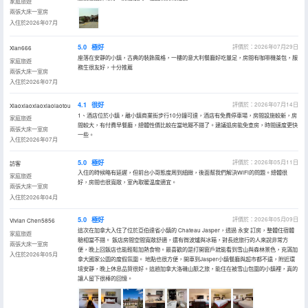
家庭旅遊
兩張大床一室房
入住於2026年07月
5.0
極好
評價於：2026年07月29日
Xian666
座落在安靜的小鎮，古典的裝飾風格，一樓的意大利餐廳好吃量足，房間有咖啡機茶包，服
家庭旅遊
務生很友好，十分推薦
兩張大床一室房
入住於2026年07月
4.1
很好
評價於：2026年07月14日
Xiaoxiaoxiaoxiaolaotou
1、酒店位於小鎮，離小鎮商業街步行10分鐘可達，酒店有免費停車場，房間設施較新，房
家庭旅遊
間較大，有付費早餐廳，總體性價比較在當地屬不錯了。建議退房能免查房，時間速度更快
兩張大床一室房
一些。
入住於2026年07月
5.0
極好
評價於：2026年05月11日
訪客
入住的時候略有延遲，但前台小哥態度周到細緻，後面幫我們解決WiFi的問題。總體很
家庭旅遊
好，房間也很寬敞，室內取暖温度適宜。
兩張大床一室房
入住於2026年04月
5.0
極好
評價於：2026年05月09日
Vivian Chen5856
這次在加拿大入住了位於亞伯達省小鎮的 Chateau Jasper，透過 永安 訂房，整體住宿體
家庭旅遊
驗相當不錯。 飯店房間空間寬敞舒適，還有微波爐與冰箱，對長途旅行的人來說非常方
兩張大床一室房
便，晚上回飯店也能輕鬆加熱食物。最喜歡的是打開窗戶就能看到雪山與森林景色，充滿加
入住於2026年05月
拿大國家公園的度假氛圍。 地點也很方便，開車到Jasper小鎮餐廳與超市都不遠，附近環
境安靜，晚上休息品質很好。這趟加拿大洛磯山脈之旅，能住在被雪山包圍的小鎮裡，真的
讓人留下很棒的回憶。