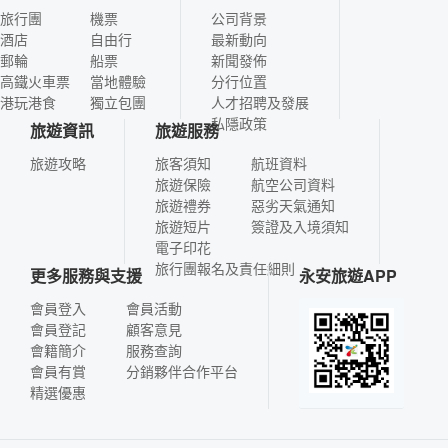
旅行團
機票
公司背景
酒店
自由行
最新動向
郵輪
船票
新聞發佈
高鐵火車票
當地體驗
分行位置
港玩港食
獨立包團
人才招聘及發展
私隱政策
旅遊資訊
旅遊服務
旅遊攻略
旅客須知
航班資料
旅遊保險
航空公司資料
旅遊禮券
惡劣天氣通知
旅遊短片
簽證及入境須知
電子印花
旅行團報名及責任細則
更多服務與支援
永安旅遊APP
會員登入
會員活動
會員登記
顧客意見
會籍簡介
服務查詢
會員有賞
分銷夥伴合作平台
精選優惠