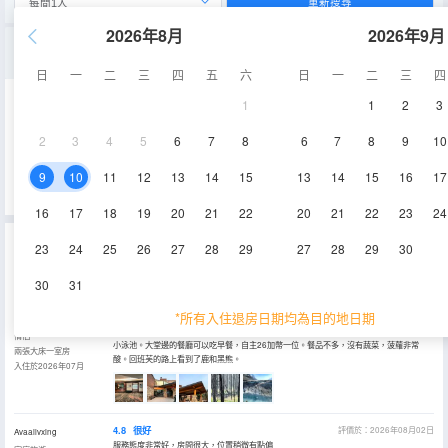
重新搜尋
2026年8月
2026年9月
兩張大床一室房
日
一
二
三
四
五
六
日
一
二
三
四
1
1
2
3
32.6㎡
空調
淋浴
2
3
4
5
6
7
8
6
7
8
9
10
查看供應
電視機
冰箱
9
10
11
12
13
14
15
13
14
15
16
17
16
17
18
19
20
21
22
20
21
22
23
24
傑士伯城堡酒店的真實住客評論(70)
23
24
25
26
27
28
29
27
28
29
30
4.3
4.4
4.2
4.1
96%
的人推薦
4.3
/5分
30
31
位置
清潔度
服務
設施
永安旅遊評價由真實酒店住客提供的評價。
*所有入住退房日期均為目的地日期
4.5
很好
評價於：2026年08月03日
Hongyanhongyan
去冰原大道看看冰川，順便去傑士伯小鎮住一晚，玩玩周邊景點。酒店房間還算寬敞，有個
情侶
小泳池。大堂邊的餐廳可以吃早餐，自主26加幣一位。餐品不多，沒有蔬菜，菠蘿非常
兩張大床一室房
酸。回班芙的路上看到了鹿和黑熊。
入住於2026年07月
4.8
很好
評價於：2026年08月02日
Avaailvxing
服務態度非常好，房間很大，位置稍微有點偏