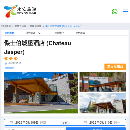
特價酒店
>
加拿大酒店
>
賈斯珀酒店
>
傑士伯城堡酒店
(Chateau Jasper)
酒店概览
住客點評（70）
設施簡介
酒店政策
傑士伯城堡酒店
(Chateau
Jasper)
96 Geikie St
現在就預訂
全部設施>
2026年08月09日
週日
2026年08月10日
週一
1 晚