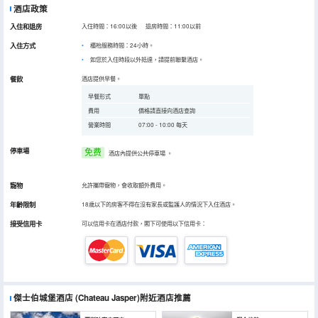
酒店政策
入住和退房
入住時間：16:00以後 退房時間：11:00以前
入住方式
櫃枱服務時間：24小時。
如您於入住時段以外抵達，請提前聯繫酒店。
餐飲
酒店提供早餐。
早餐形式
單點
費用
價格請直接向酒店查詢
營業時間
07:00 - 10:00 每天
停車場
免费
酒店內提供公共停車場
。
寵物
允許攜帶寵物，會收取額外費用。
年齡限制
18歲以下的房客不得在沒有家長或監護人的情況下入住酒店。
接受信用卡
可以信用卡在酒店付款，閣下可使用以下信用卡：
傑士伯城堡酒店
(Chateau Jasper)
附近酒店推薦