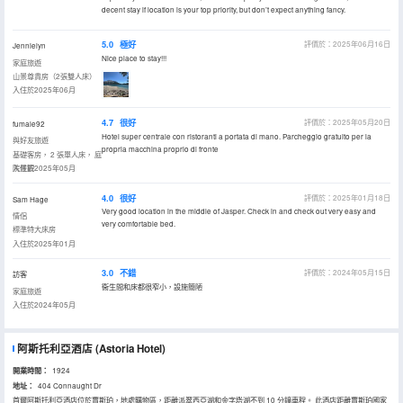
decent stay if location is your top priority, but don’t expect anything fancy.
5.0
極好
評價於：2025年06月16日
Jennielyn
Nice place to stay!!!
家庭旅遊
山景尊貴房（2張雙人床）
入住於2025年06月
4.7
很好
評價於：2025年05月20日
fumale92
Hotel super centrale con ristoranti a portata di mano. Parcheggio gratuito per la
與好友旅遊
propria macchina proprio di fronte
基礎客房， 2 張單人床， 庭
院景觀
入住於2025年05月
4.0
很好
評價於：2025年01月18日
Sam Hage
Very good location in the middle of Jasper. Check in and check out very easy and
情侶
very comfortable bed.
標準特大床房
入住於2025年01月
3.0
不錯
評價於：2024年05月15日
訪客
衞生間和床都很窄小，設施簡陋
家庭旅遊
入住於2024年05月
阿斯托利亞酒店
(Astoria Hotel)
開業時間：
1924
地址：
404 Connaught Dr
首爾阿斯托利亞酒店位於賈斯珀，地處購物區，距離派翠西亞湖和金字塔湖不到 10 分鐘車程。 此酒店距離賈斯珀國家