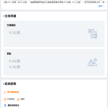
公園 16.7 英里（26.9 公里），距離費爾蒙特碧玉公園客棧高爾夫球場 4.5 英里（7.3 公里）。 您可利用免費 WiFi、滑
雪用具寄存處和旅遊/票務服務等便利服務和設施。 酒店設有 2 間餐廳，您不妨選擇去Papa Georeges Restaurant享
展開
用美味佳餚。您可以到酒吧/酒廊，點一杯喜歡的飲品，暢飲一番。 特色服務/設施包括大堂免費報紙、24 小時前台服務
和行李寄存。 有 35 間客房提供冰箱；您定能在旅途中找到家的舒適。您的加厚層卧床備有高檔床上用品。提供免費無
線網絡，方便您與朋友保持聯繫；有線頻道可滿足您的娛樂需求。配備淋浴設施的私人浴室提供免費洗浴用品和吹風
住宿周邊
機。
交通樞紐
0.5公里
景點
8.4公里
4.3公里
設施服務
熱門服務設施
行李寄存
酒吧
櫃枱服務語言