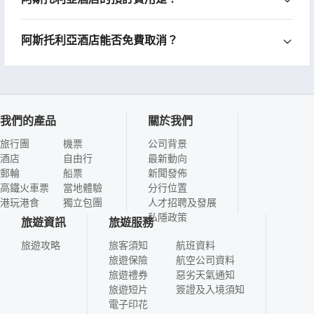
阿斯托利亞酒店能否免費取消？
我們的產品
關於我們
旅行團
機票
公司背景
酒店
自由行
最新動向
郵輪
船票
新聞發佈
高鐵火車票
當地體驗
分行位置
港玩港食
獨立包團
人才招聘及發展
私隱政策
旅遊資訊
旅遊服務
旅遊攻略
旅客須知
航班資料
旅遊保險
航空公司資料
旅遊禮券
惡劣天氣通知
旅遊短片
簽證及入境須知
電子印花