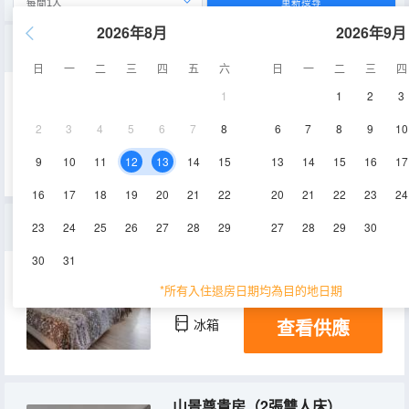
重新搜尋
2026年8月
2026年9月
山景甄選特大床房
日
一
二
三
四
五
六
日
一
二
三
四
1
1
2
3
21.5㎡
空調
淋浴
2
3
4
5
6
7
8
6
7
8
9
10
查看供應
冰箱
9
10
11
12
13
14
15
13
14
15
16
17
16
17
18
19
20
21
22
20
21
22
23
24
高檔客房， 2 張大床， 山景
23
24
25
26
27
28
29
27
28
29
30
30
31
25㎡
空調
淋浴
*所有入住退房日期均為目的地日期
查看供應
冰箱
山景尊貴房（2張雙人床）