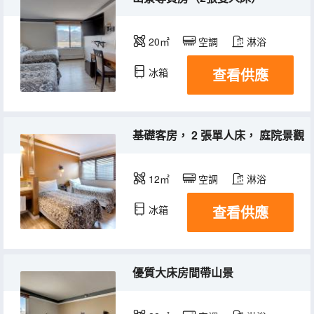
20㎡
空調
淋浴
查看供應
冰箱
基礎客房， 2 張單人床， 庭院景觀
12㎡
空調
淋浴
查看供應
冰箱
優質大床房間帶山景