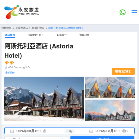
特價酒店
>
加拿大酒店
>
賈斯珀酒店
>
阿斯托利亞酒店
(Astoria Hotel)
酒店概览
住客點評（9）
設施簡介
酒店政策
阿斯托利亞酒店
(Astoria
Hotel)
404 Connaught Dr
現在就預訂
全部設施>
2026年08月12日
週三
2026年08月13日
週四
1 晚