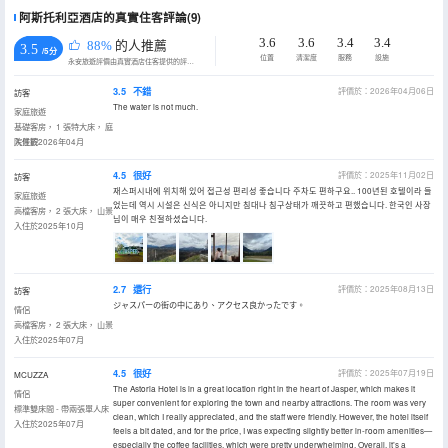
阿斯托利亞酒店的真實住客評論(9)
3.6
3.6
3.4
3.4
88%
的人推薦
3.5
/5分
位置
清潔度
服務
設施
永安旅遊評價由真實酒店住客提供的評價。
3.5
不錯
評價於：2026年04月06日
訪客
The water is not much.
家庭旅遊
基礎客房， 1 張特大床， 庭
院景觀
入住於2026年04月
4.5
很好
評價於：2025年11月02日
訪客
재스퍼시내에 위치해 있어 접근성 편리성 좋습니다 주차도 편하구요.. 100년된 호텔이라 들
家庭旅遊
었는데 역시 시설은 신식은 아니지만 침대나 침구상태가 깨끗하고 편했습니다. 한국인 사장
高檔客房， 2 張大床， 山景
님이 매우 친절하셨습니다.
入住於2025年10月
2.7
還行
評價於：2025年08月13日
訪客
ジャスパーの街の中にあり、アクセス良かったです。
情侶
高檔客房， 2 張大床， 山景
入住於2025年07月
4.5
很好
評價於：2025年07月19日
MCUZZA
The Astoria Hotel is in a great location right in the heart of Jasper, which makes it
情侶
super convenient for exploring the town and nearby attractions. The room was very
標準雙床間 - 帶兩張單人床
clean, which I really appreciated, and the staff were friendly. However, the hotel itself
入住於2025年07月
feels a bit dated, and for the price, I was expecting slightly better in-room amenities—
especially the coffee facilities, which were pretty underwhelming. Overall, it’s a