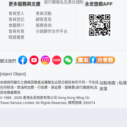
旅行團報名及責任細則
更多服務與支援
永安旅遊APP
會員登入
會員活動
會員登記
顧客意見
會籍簡介
服務查詢
會員有賞
分銷夥伴合作平台
精選優惠
關注我們
[object Object]
本網頁所顯示之價格因應產品種類及出發日期而有所不同，不包括
站點地圖
私隱
|
任何稅項、燃油附加費、行政費、簽証費、服務費(旅行團適用)及
政策
其他應繳費用
© 1999 - 2026 香港永安旅遊有限公司 Hong Kong Wing On
Travel Service Limited. All Rights Reserved. 牌照號碼: 350074