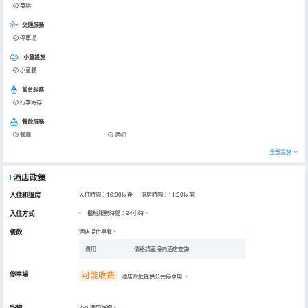
英語
交通服務
停車場
小童設施
小童餐
前台服務
行李寄存
餐飲服務
餐廳
酒吧
全部設施
酒店政策
入住和退房
入住時間：16:00以後 退房時間：11:00以前
入住方式
櫃枱服務時間：24小時。
餐飲
酒店提供早餐。
費用
價格請直接向酒店查詢
停車場
可能收费
酒店附近提供公共停車場
。
寵物
不可攜帶寵物。